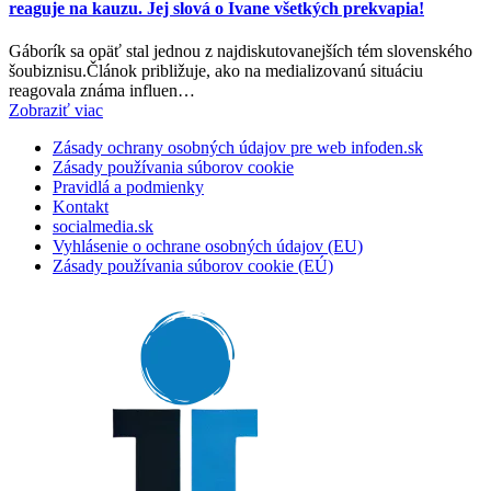
reaguje na kauzu. Jej slová o Ivane všetkých prekvapia!
Gáborík sa opäť stal jednou z najdiskutovanejších tém slovenského
šoubiznisu.Článok približuje, ako na medializovanú situáciu
reagovala známa influen…
Zobraziť viac
Zásady ochrany osobných údajov pre web infoden.sk
Zásady používania súborov cookie
Pravidlá a podmienky
Kontakt
socialmedia.sk
Vyhlásenie o ochrane osobných údajov (EU)
Zásady používania súborov cookie (EÚ)