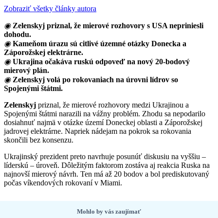
Zobraziť všetky články autora
◉
Zelenskyj priznal, že mierové rozhovory s USA nepriniesli
dohodu.
◉
Kameňom úrazu sú citlivé územné otázky Donecka a
Záporožskej elektrárne.
◉
Ukrajina očakáva ruskú odpoveď na nový 20-bodový
mierový plán.
◉
Zelenskyj volá po rokovaniach na úrovni lídrov so
Spojenými štátmi.
Zelenskyj
priznal, že mierové rozhovory medzi Ukrajinou a
Spojenými štátmi narazili na vážny problém. Zhodu sa nepodarilo
dosiahnuť najmä v otázke území Doneckej oblasti a Záporožskej
jadrovej elektrárne. Napriek nádejam na pokrok sa rokovania
skončili bez konsenzu.
Ukrajinský prezident preto navrhuje posunúť diskusiu na vyššiu –
líderskú – úroveň. Dôležitým faktorom zostáva aj reakcia Ruska na
najnovší mierový návrh. Ten má až 20 bodov a bol prediskutovaný
počas víkendových rokovaní v Miami.
Mohlo by vás zaujímať