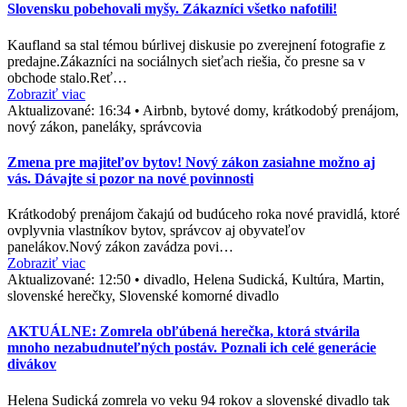
Slovensku pobehovali myšy. Zákazníci všetko nafotili!
Kaufland sa stal témou búrlivej diskusie po zverejnení fotografie z
predajne.Zákazníci na sociálnych sieťach riešia, čo presne sa v
obchode stalo.Reť…
Zobraziť viac
Aktualizované:
16:34
•
Airbnb, bytové domy, krátkodobý prenájom,
nový zákon, paneláky, správcovia
Zmena pre majiteľov bytov! Nový zákon zasiahne možno aj
vás. Dávajte si pozor na nové povinnosti
Krátkodobý prenájom čakajú od budúceho roka nové pravidlá, ktoré
ovplyvnia vlastníkov bytov, správcov aj obyvateľov
panelákov.Nový zákon zavádza povi…
Zobraziť viac
Aktualizované:
12:50
•
divadlo, Helena Sudická, Kultúra, Martin,
slovenské herečky, Slovenské komorné divadlo
AKTUÁLNE: Zomrela obľúbená herečka, ktorá stvárila
mnoho nezabudnuteľných postáv. Poznali ich celé generácie
divákov
Helena Sudická zomrela vo veku 94 rokov a slovenské divadlo tak