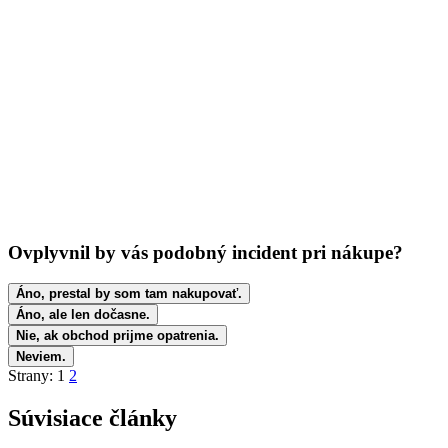
Ovplyvnil by vás podobný incident pri nákupe?
Áno, prestal by som tam nakupovať.
Áno, ale len dočasne.
Nie, ak obchod prijme opatrenia.
Neviem.
Strany:
1
2
Súvisiace články