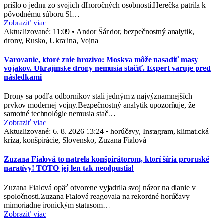
prišlo o jednu zo svojich dlhoročných osobností.Herečka patrila k
pôvodnému súboru Sl…
Zobraziť viac
Aktualizované:
11:09
•
Andor Šándor, bezpečnostný analytik,
drony, Rusko, Ukrajina, Vojna
Varovanie, ktoré znie hrozivo: Moskva môže nasadiť masy
vojakov. Ukrajinské drony nemusia stačiť. Expert varuje pred
následkami
Drony sa podľa odborníkov stali jedným z najvýznamnejších
prvkov modernej vojny.Bezpečnostný analytik upozorňuje, že
samotné technológie nemusia stač…
Zobraziť viac
Aktualizované:
6. 8. 2026 13:24
•
horúčavy, Instagram, klimatická
kríza, konšpirácie, Slovensko, Zuzana Fialová
Zuzana Fialová to natrela konšpirátorom, ktorí šíria proruské
naratívy! TOTO jej len tak neodpustia!
Zuzana Fialová opäť otvorene vyjadrila svoj názor na dianie v
spoločnosti.Zuzana Fialová reagovala na rekordné horúčavy
mimoriadne ironickým statusom…
Zobraziť viac