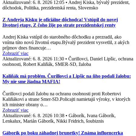
Aktualizované:
6. 8. 2026 12:05
•
Andrej Kiska, bývalý prezident,
dôchodok, Politika, prezidentská renta, Slovensko
Z Andreja Kisku je oficiálne dôchodca! Vstúpil do novej
životnej etapy. Z čoho žije po strate prezidentskej renty
Andrej Kiska vstúpil do starobného dôchodku a prezradil, ako
vníma túto novú životnú etapu.Bývalý prezident vysvetlil, z akých
príjmov dnes financuje…
Zobraziť viac
Aktualizované:
6. 8. 2026 11:30
•
Čurillovci, Daniel Lipšic, ochrana
osobnosti, Robert Kaliňák, SMER-SD, žaloba
Kaliňák má problém. Čurillovci a Lipšic na ňho podali žalobu:
My nie sme žiadna MAFIA!
Čurillovci podali žalobu na ochranu osobnosti proti Robertovi
Kaliňákovi a strane Smer-SD.Policajti namietajú výroky, v ktorých
ich minister obrany o…
Zobraziť viac
Aktualizované:
6. 8. 2026 10:38
•
Gáborík, Ivana Gáborík,
Lenkalux, Marián Gáborík, Nikki Fridrich, šoubiznis
Gáborík po boku záhadnej brunetky! Známa influencerka