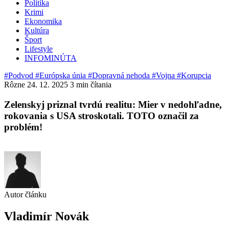
Politika
Krimi
Ekonomika
Kultúra
Šport
Lifestyle
INFOMINÚTA
#Podvod
#Európska únia
#Dopravná nehoda
#Vojna
#Korupcia
Rôzne
24. 12. 2025
3 min čítania
Zelenskyj priznal tvrdú realitu: Mier v nedohľadne,
rokovania s USA stroskotali. TOTO označil za
problém!
Autor článku
Vladimír Novák