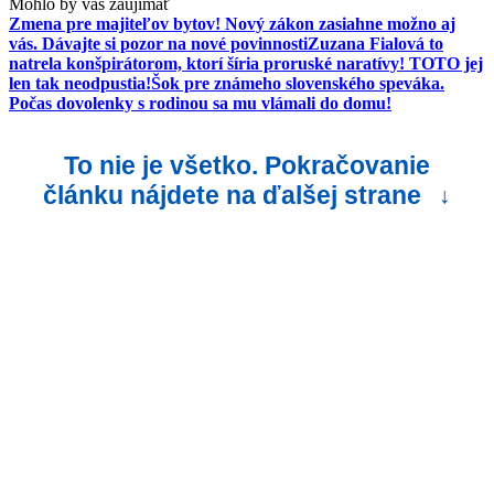
Mohlo by vás zaujímať
Zmena pre majiteľov bytov! Nový zákon zasiahne možno aj
vás. Dávajte si pozor na nové povinnosti
Zuzana Fialová to
natrela konšpirátorom, ktorí šíria proruské naratívy! TOTO jej
len tak neodpustia!
Šok pre známeho slovenského speváka.
Počas dovolenky s rodinou sa mu vlámali do domu!
To nie je všetko. Pokračovanie
článku nájdete na ďalšej strane
↓