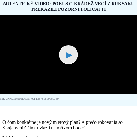
AUTENTICKÉ VIDEO: POKUS O KRÁDEŽ VECÍ Z RUKSAKU
PREKAZILI POZORNÍ POLICAJTI
▶
droj:
www.facebook.com/reel/1337918191607694
O čom konkrétne je nový mierový plán? A prečo rokovania so
Spojenými štátmi uviazli na mŕtvom bode?