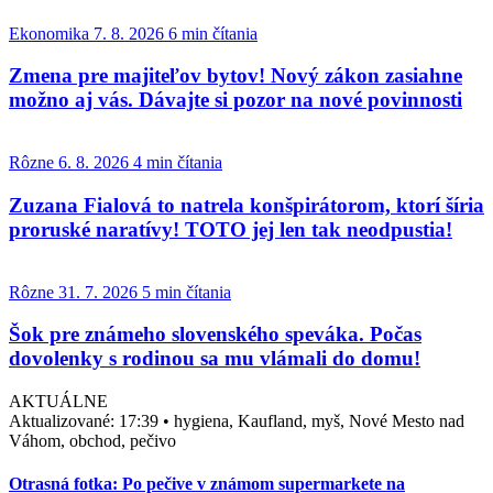
Ekonomika
7. 8. 2026
6 min čítania
Zmena pre majiteľov bytov! Nový zákon zasiahne
možno aj vás. Dávajte si pozor na nové povinnosti
Rôzne
6. 8. 2026
4 min čítania
Zuzana Fialová to natrela konšpirátorom, ktorí šíria
proruské naratívy! TOTO jej len tak neodpustia!
Rôzne
31. 7. 2026
5 min čítania
Šok pre známeho slovenského speváka. Počas
dovolenky s rodinou sa mu vlámali do domu!
AKTUÁLNE
Aktualizované:
17:39
•
hygiena, Kaufland, myš, Nové Mesto nad
Váhom, obchod, pečivo
Otrasná fotka: Po pečive v známom supermarkete na