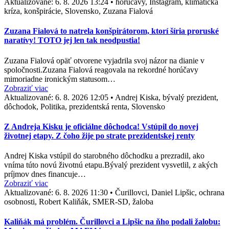
Aktualizované:
6. 8. 2026 13:24
•
horúčavy, Instagram, klimatická
kríza, konšpirácie, Slovensko, Zuzana Fialová
Zuzana Fialová to natrela konšpirátorom, ktorí šíria proruské
naratívy! TOTO jej len tak neodpustia!
Zuzana Fialová opäť otvorene vyjadrila svoj názor na dianie v
spoločnosti.Zuzana Fialová reagovala na rekordné horúčavy
mimoriadne ironickým statusom…
Zobraziť viac
Aktualizované:
6. 8. 2026 12:05
•
Andrej Kiska, bývalý prezident,
dôchodok, Politika, prezidentská renta, Slovensko
Z Andreja Kisku je oficiálne dôchodca! Vstúpil do novej
životnej etapy. Z čoho žije po strate prezidentskej renty
Andrej Kiska vstúpil do starobného dôchodku a prezradil, ako
vníma túto novú životnú etapu.Bývalý prezident vysvetlil, z akých
príjmov dnes financuje…
Zobraziť viac
Aktualizované:
6. 8. 2026 11:30
•
Čurillovci, Daniel Lipšic, ochrana
osobnosti, Robert Kaliňák, SMER-SD, žaloba
Kaliňák má problém. Čurillovci a Lipšic na ňho podali žalobu: