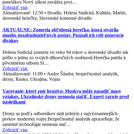
panelákov.Nový zákon zavádza povi…
Zobraziť viac
Aktualizované:
12:50
•
divadlo, Helena Sudická, Kultúra, Martin,
slovenské herečky, Slovenské komorné divadlo
AKTUÁLNE: Zomrela obľúbená herečka, ktorá stvárila
mnoho nezabudnuteľných postáv. Poznali ich celé generácie
divákov
Helena Sudická zomrela vo veku 94 rokov a slovenské divadlo tak
prišlo o jednu zo svojich dlhoročných osobností.Herečka patrila k
pôvodnému súboru Sl…
Zobraziť viac
Aktualizované:
11:09
•
Andor Šándor, bezpečnostný analytik,
drony, Rusko, Ukrajina, Vojna
Varovanie, ktoré znie hrozivo: Moskva môže nasadiť masy
vojakov. Ukrajinské drony nemusia stačiť. Expert varuje pred
následkami
Drony sa podľa odborníkov stali jedným z najvýznamnejších
prvkov modernej vojny.Bezpečnostný analytik upozorňuje, že
samotné technológie nemusia stač…
Zobraziť viac