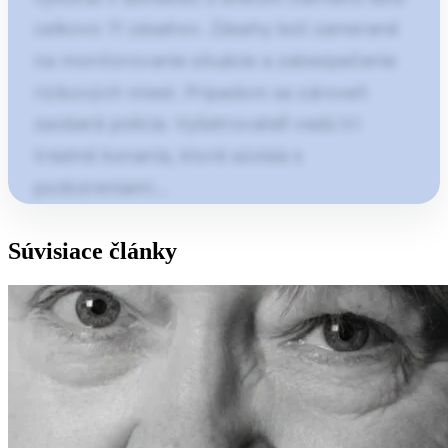
celkovo 11 zásahov. Zásahy boli zamerané
na monitorovanie situácie a zabezpečenie
rizikových miest. Prípadom sa zároveň
zaoberá polícia. Vyšetrovateľi vedú tri
trestné konania, ktoré súvisia s
podozreniami…
Článok pokračuje po kliknutí
Súvisiace články
Otvorte pokračovanie článku