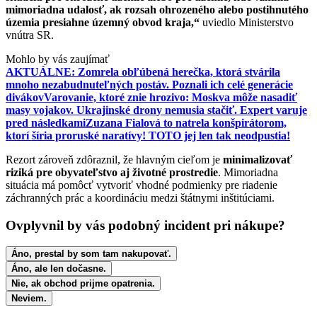
mimoriadna udalosť, ak rozsah ohrozeného alebo postihnutého
územia presiahne územný obvod kraja,“
uviedlo Ministerstvo
vnútra SR.
Mohlo by vás zaujímať
AKTUÁLNE: Zomrela obľúbená herečka, ktorá stvárila
mnoho nezabudnuteľných postáv. Poznali ich celé generácie
divákov
Varovanie, ktoré znie hrozivo: Moskva môže nasadiť
masy vojakov. Ukrajinské drony nemusia stačiť. Expert varuje
pred následkami
Zuzana Fialová to natrela konšpirátorom,
ktorí šíria proruské naratívy! TOTO jej len tak neodpustia!
Rezort zároveň zdôraznil, že hlavným cieľom je
minimalizovať
riziká pre obyvateľstvo aj životné prostredie
. Mimoriadna
situácia má pomôcť vytvoriť vhodné podmienky pre riadenie
záchranných prác a koordináciu medzi štátnymi inštitúciami.
Ovplyvnil by vás podobný incident pri nákupe?
Áno, prestal by som tam nakupovať.
Áno, ale len dočasne.
Nie, ak obchod prijme opatrenia.
Neviem.