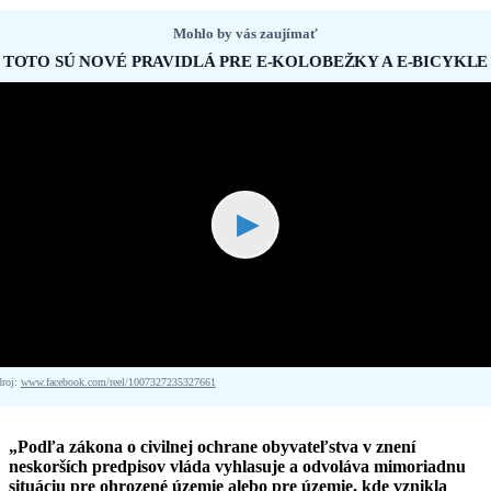
Mohlo by vás zaujímať
TOTO SÚ NOVÉ PRAVIDLÁ PRE E-KOLOBEŽKY A E-BICYKLE
▶
droj:
www.facebook.com/reel/1007327235327661
„Podľa zákona o civilnej ochrane obyvateľstva v znení
neskorších predpisov vláda vyhlasuje a odvoláva mimoriadnu
situáciu pre ohrozené územie alebo pre územie, kde vznikla