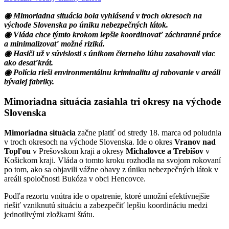
◉ Mimoriadna situácia bola vyhlásená v troch okresoch na
východe Slovenska po úniku nebezpečných látok.
◉ Vláda chce týmto krokom lepšie koordinovať záchranné práce
a minimalizovať možné riziká.
◉ Hasiči už v súvislosti s únikom čierneho lúhu zasahovali viac
ako desaťkrát.
◉ Polícia rieši environmentálnu kriminalitu aj rabovanie v areáli
bývalej fabriky.
Mimoriadna situácia zasiahla tri okresy na východe
Slovenska
Mimoriadna situácia
začne platiť od stredy 18. marca od poludnia
v troch okresoch na východe Slovenska. Ide o okres
Vranov nad
Topľou
v Prešovskom kraji a okresy
Michalovce a Trebišov
v
Košickom kraji. Vláda o tomto kroku rozhodla na svojom rokovaní
po tom, ako sa objavili vážne obavy z úniku nebezpečných látok v
areáli spoločnosti Bukóza v obci Hencovce.
Podľa rezortu vnútra ide o opatrenie, ktoré umožní efektívnejšie
riešiť vzniknutú situáciu a zabezpečiť lepšiu koordináciu medzi
jednotlivými zložkami štátu.