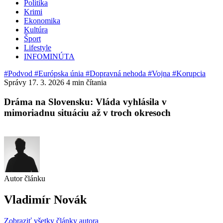
Politika
Krimi
Ekonomika
Kultúra
Šport
Lifestyle
INFOMINÚTA
#Podvod
#Európska únia
#Dopravná nehoda
#Vojna
#Korupcia
Správy
17. 3. 2026
4 min čítania
Dráma na Slovensku: Vláda vyhlásila v
mimoriadnu situáciu až v troch okresoch
Autor článku
Vladimír Novák
Zobraziť všetky články autora