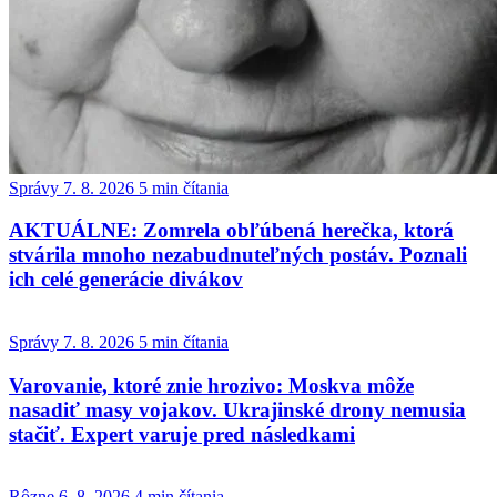
Správy
7. 8. 2026
5 min čítania
AKTUÁLNE: Zomrela obľúbená herečka, ktorá
stvárila mnoho nezabudnuteľných postáv. Poznali
ich celé generácie divákov
Správy
7. 8. 2026
5 min čítania
Varovanie, ktoré znie hrozivo: Moskva môže
nasadiť masy vojakov. Ukrajinské drony nemusia
stačiť. Expert varuje pred následkami
Rôzne
6. 8. 2026
4 min čítania