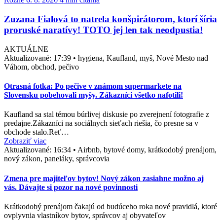
Zuzana Fialová to natrela konšpirátorom, ktorí šíria
proruské naratívy! TOTO jej len tak neodpustia!
AKTUÁLNE
Aktualizované:
17:39
•
hygiena, Kaufland, myš, Nové Mesto nad
Váhom, obchod, pečivo
Otrasná fotka: Po pečive v známom supermarkete na
Slovensku pobehovali myšy. Zákazníci všetko nafotili!
Kaufland sa stal témou búrlivej diskusie po zverejnení fotografie z
predajne.Zákazníci na sociálnych sieťach riešia, čo presne sa v
obchode stalo.Reť…
Zobraziť viac
Aktualizované:
16:34
•
Airbnb, bytové domy, krátkodobý prenájom,
nový zákon, paneláky, správcovia
Zmena pre majiteľov bytov! Nový zákon zasiahne možno aj
vás. Dávajte si pozor na nové povinnosti
Krátkodobý prenájom čakajú od budúceho roka nové pravidlá, ktoré
ovplyvnia vlastníkov bytov, správcov aj obyvateľov