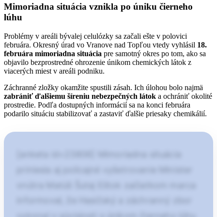
Mimoriadna situácia vznikla po úniku čierneho
lúhu
Problémy v areáli bývalej celulózky sa začali ešte v polovici
februára. Okresný úrad vo Vranove nad Topľou vtedy vyhlásil
18.
februára mimoriadna situácia
pre samotný okres po tom, ako sa
objavilo bezprostredné ohrozenie únikom chemických látok z
viacerých miest v areáli podniku.
Záchranné zložky okamžite spustili zásah. Ich úlohou bolo najmä
zabrániť ďalšiemu šíreniu nebezpečných látok
a ochrániť okolité
prostredie. Podľa dostupných informácií sa na konci februára
podarilo situáciu stabilizovať a zastaviť ďalšie priesaky chemikálií.
[anketa id=23806] Mimoriadna situácia
priniesla aj policajné vyšetrovanie Minister
vnútra Matúš Šutaj Eštok začiatkom marca
informoval, že Hasičský a záchranný zbor
vykonal v súvislosti s únikom čierneho lúhu