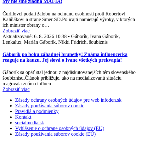
My nie sme žiadna MAFIA!
Čurillovci podali žalobu na ochranu osobnosti proti Robertovi
Kaliňákovi a strane Smer-SD.Policajti namietajú výroky, v ktorých
ich minister obrany o…
Zobraziť viac
Aktualizované:
6. 8. 2026 10:38
•
Gáborík, Ivana Gáborík,
Lenkalux, Marián Gáborík, Nikki Fridrich, šoubiznis
Gáborík po boku záhadnej brunetky! Známa influencerka
reaguje na kauzu. Jej slová o Ivane všetkých prekvapia!
Gáborík sa opäť stal jednou z najdiskutovanejších tém slovenského
šoubiznisu.Článok približuje, ako na medializovanú situáciu
reagovala známa influen…
Zobraziť viac
Zásady ochrany osobných údajov pre web infoden.sk
Zásady používania súborov cookie
Pravidlá a podmienky
Kontakt
socialmedia.sk
Vyhlásenie o ochrane osobných údajov (EU)
Zásady používania súborov cookie (EÚ)