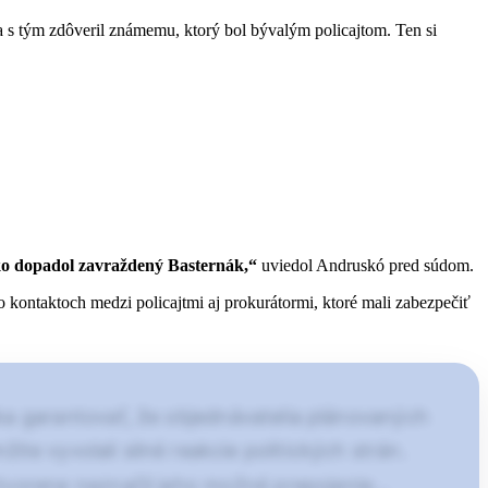
 s tým zdôveril známemu, ktorý bol bývalým policajtom. Ten si
ako dopadol zavraždený Basternák,“
uviedol Andruskó pred súdom.
kontaktoch medzi policajtmi aj prokurátormi, ktoré mali zabezpečiť
a garantovať, že objednávatelia plánovaných
ite vyvolali silné reakcie politických strán.
otvorene naznačil jeho možné prepojenie…