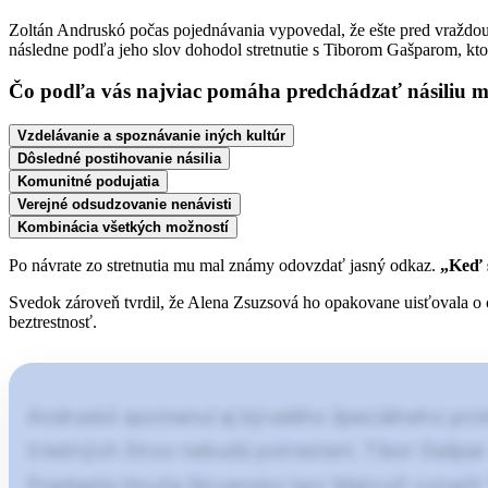
Zoltán Andruskó počas pojednávania vypovedal, že ešte pred vraždou
následne podľa jeho slov dohodol stretnutie s Tiborom Gašparom, kto
Čo podľa vás najviac pomáha predchádzať násiliu 
Vzdelávanie a spoznávanie iných kultúr
Dôsledné postihovanie násilia
Komunitné podujatia
Verejné odsudzovanie nenávisti
Kombinácia všetkých možností
Po návrate zo stretnutia mu mal známy odovzdať jasný odkaz.
„Keď s
Svedok zároveň tvrdil, že Alena Zsuzsová ho opakovane uisťovala o o
beztrestnosť.
Andruskó spomenul aj bývalého špeciálneho prok
trestných činov nebudú potrestaní. Tibor Gašpar č
Predseda Hnutia Slovensko Igor Matovič označil