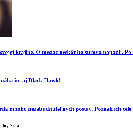
o svojej krajine. O mesiac neskôr ho surovo napadli. P
Pomáha im aj Black Hawk!
a mnoho nezabudnuteľných postáv. Poznali ich celé 
lie, Nitra