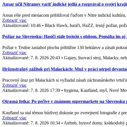
Ansar učil Nitranov variť indické jedlá a rozprával o svojej kra
Ansar ešte pred mesiacom približoval ľuďom v Nitre indickú kultúr
Zobraziť viac
Aktualizované:
10:46
•
Black Hawk, hasiči, HaZZ, lesný požiar, požia
Požiar na Slovensku: Hasiči stále bojujú s ohňom. Pomáha im a
Požiar v Trstíne zasiahol plochu približne 130 hektárov a zásah pok
Zobraziť viac
Aktualizované:
7. 8. 2026 20:43
•
Gajary, lisovací stroj, Malacky, n
Hrôzostrašný zážitok pri Malackách: Muž v práci utrpel devasta
Pracovný úraz pri Malackách si vyžiadal zásah záchranárskeho vrtuľn
Zobraziť viac
Aktualizované:
7. 8. 2026 17:39
•
hygiena, Kaufland, myš, Nové Me
Otrasná fotka: Po pečive v známom supermarkete na Slovensku po
Kaufland sa stal témou búrlivej diskusie po zverejnení fotografie z p
Zobraziť viac
Aktualizované:
7. 8. 2026 16:34
•
Airbnb, bytové domy, krátkodobý p