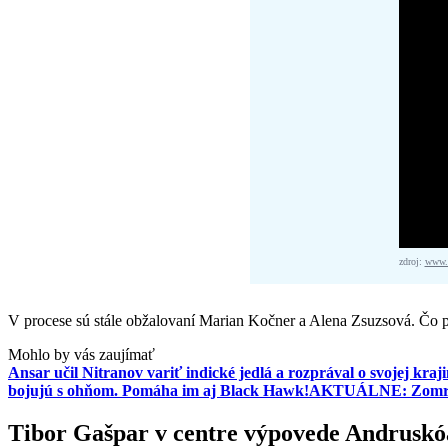
zdroj:
www.f
V procese sú stále obžalovaní Marian Kočner a Alena Zsuzsová. Čo p
Mohlo by vás zaujímať
Ansar učil Nitranov variť indické jedlá a rozprával o svojej kra
bojujú s ohňom. Pomáha im aj Black Hawk!
AKTUÁLNE: Zomrela 
Tibor Gašpar v centre výpovede Andruskó