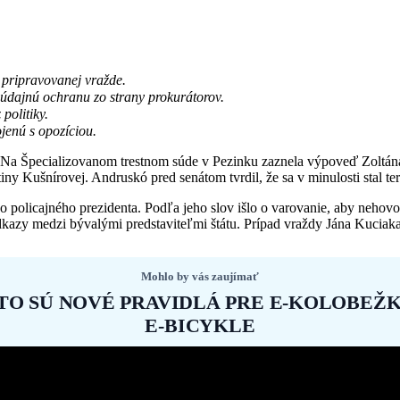
pripravovanej vražde.
j údajnú ochranu zo strany prokurátorov.
politiky.
ojenú s opozíciou.
 Na Špecializovanom trestnom súde v Pezinku zaznela výpoveď Zoltána 
y Kušnírovej. Andruskó pred senátom tvrdil, že sa v minulosti stal ter
 policajného prezidenta. Podľa jeho slov išlo o varovanie, aby nehov
 odkazy medzi bývalými predstaviteľmi štátu. Prípad vraždy Jána Kuciaka
Mohlo by vás zaujímať
TO SÚ NOVÉ PRAVIDLÁ PRE E-KOLOBEŽK
E-BICYKLE