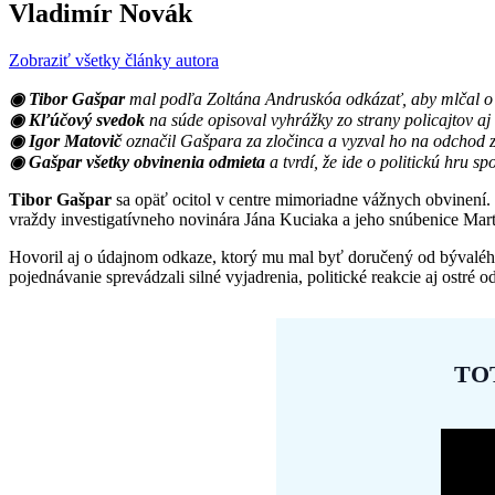
Vladimír Novák
Zobraziť všetky články autora
◉ Tibor Gašpar
mal podľa Zoltána Andruskóa odkázať, aby mlčal o 
◉ Kľúčový svedok
na súde opisoval vyhrážky zo strany policajtov a
◉ Igor Matovič
označil Gašpara za zločinca a vyzval ho na odchod z 
◉ Gašpar všetky obvinenia odmieta
a tvrdí, že ide o politickú hru sp
Tibor Gašpar
sa opäť ocitol v centre mimoriadne vážnych obvinení.
vraždy investigatívneho novinára Jána Kuciaka a jeho snúbenice Martin
Hovoril aj o údajnom odkaze, ktorý mu mal byť doručený od bývalého
pojednávanie sprevádzali silné vyjadrenia, politické reakcie aj ostré
TO