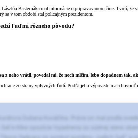
 Lászlóa Basternáka mal informácie o pripravovanom čine. Tvrdí, že sa
rý sa v tom období stal policajným prezidentom.
medzi ľuďmi rôzneho pôvodu?
a z neho vrátil, povedal mi, že nech mlčím, lebo dopadnem tak, 
chrane zo strany vplyvných ľudí. Podľa jeho výpovede mala hovoriť o 
urátora Dušana Kováčika. Práve on mal podľa svedk
elí kritike opozície Vyjadrenia zo súdnej siene okamž
 Tibora Gašpara za symbol systému „našich ľudí“ a 