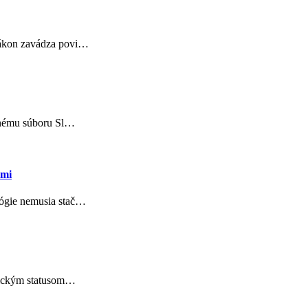
 zákon zavádza povi…
odnému súboru Sl…
ami
lógie nemusia stač…
onickým statusom…