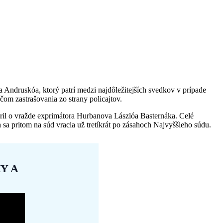
Andruskóa, ktorý patrí medzi najdôležitejších svedkov v prípade
čom zastrašovania zo strany policajtov.
oril o vražde exprimátora Hurbanova Lászlóa Basternáka. Celé
 sa pritom na súd vracia už tretíkrát po zásahoch Najvyššieho súdu.
Y A