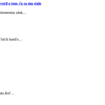
oril o tom, čo sa mu stalo
l zlomeninu sánk…
voľných hasičo…
stalo.Reť…