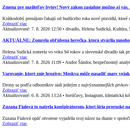
Zmena pre majiteľov bytov! Nový zákon zasiahne možno aj vás. D
Krátkodobý prenájom čakajú od budúceho roka nové pravidlá, ktoré
Zobraziť viac
Aktualizované:
7. 8. 2026 12:50
•
divadlo, Helena Sudická, Kultúra,
AKTUÁLNE: Zomrela obľúbená herečka, ktorá stvárila mnoho ne
Helena Sudická zomrela vo veku 94 rokov a slovenské divadlo tak pr
Zobraziť viac
Aktualizované:
7. 8. 2026 11:09
•
Andor Šándor, bezpečnostný analyt
Varovanie, ktoré znie hrozivo: Moskva môže nasadiť masy vojak
Drony sa podľa odborníkov stali jedným z najvýznamnejších prvkov 
Zobraziť viac
Aktualizované:
6. 8. 2026 13:24
•
horúčavy, Instagram, klimatická kr
Zuzana Fialová to natrela konšpirátorom, ktorí šíria proruské n
Zuzana Fialová opäť otvorene vyjadrila svoj názor na dianie v spol
Zobraziť viac