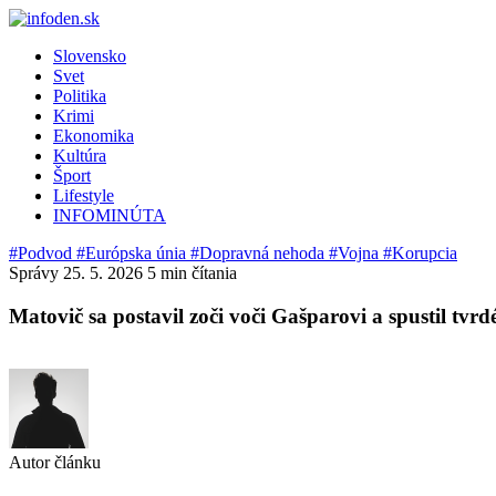
Slovensko
Svet
Politika
Krimi
Ekonomika
Kultúra
Šport
Lifestyle
INFOMINÚTA
#Podvod
#Európska únia
#Dopravná nehoda
#Vojna
#Korupcia
Správy
25. 5. 2026
5 min čítania
Matovič sa postavil zoči voči Gašparovi a spustil tv
Autor článku