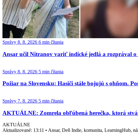
Správy
8. 8. 2026
6 min čítania
Ansar učil Nitranov variť indické jedlá a rozprával 
Správy
8. 8. 2026
5 min čítania
Požiar na Slovensku: Hasiči stále bojujú s ohňom. 
Správy
7. 8. 2026
5 min čítania
AKTUÁLNE: Zomrela obľúbená herečka, ktorá stváril
AKTUÁLNE
Aktualizované:
13:11
•
Ansar, Deň Indie, komunita, LearningHub, nási