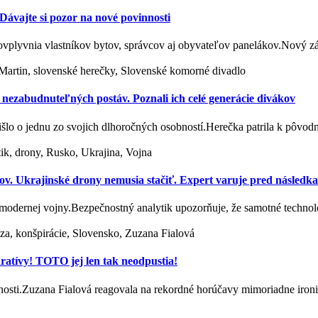
ávajte si pozor na nové povinnosti
 ovplyvnia vlastníkov bytov, správcov aj obyvateľov panelákov.Nový
 Martin, slovenské herečky, Slovenské komorné divadlo
zabudnuteľných postáv. Poznali ich celé generácie divákov
išlo o jednu zo svojich dlhoročných osobností.Herečka patrila k pôv
ik, drony, Rusko, Ukrajina, Vojna
ov. Ukrajinské drony nemusia stačiť. Expert varuje pred následk
modernej vojny.Bezpečnostný analytik upozorňuje, že samotné techno
íza, konšpirácie, Slovensko, Zuzana Fialová
aratívy! TOTO jej len tak neodpustia!
očnosti.Zuzana Fialová reagovala na rekordné horúčavy mimoriadne ir