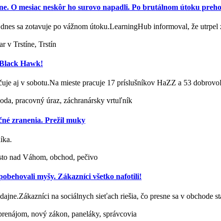
jine. O mesiac neskôr ho surovo napadli. Po brutálnom útoku prehov
u, dnes sa zotavuje po vážnom útoku.LearningHub informoval, že utrpe
r v Trstíne, Trstín
j Black Hawk!
račuje aj v sobotu.Na mieste pracuje 17 príslušníkov HaZZ a 53 dobro
ehoda, pracovný úraz, záchranársky vrtuľník
čné zranenia. Prežil muky
íka.
sto nad Váhom, obchod, pečivo
behovali myšy. Zákazníci všetko nafotili!
redajne.Zákazníci na sociálnych sieťach riešia, čo presne sa v obchode 
renájom, nový zákon, paneláky, správcovia