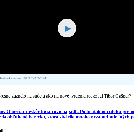
▶
acebook.com/reel/1007327235327661
resne zaznelo na súde a ako na nové tvrdenia reagoval Tibor Gašpar?
jine. O mesiac neskôr ho surovo napadli. Po brutálnom útoku prehov
obľúbená herečka, ktorá stvárila mnoho nezabudnuteľných postá
a