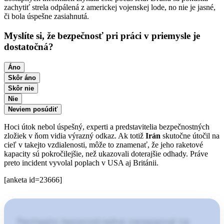
zachytiť strela odpálená z americkej vojenskej lode, no nie je jasné,
či bola úspešne zasiahnutá.
Myslíte si, že bezpečnosť pri práci v priemysle je
dostatočná?
Áno
Skôr áno
Skôr nie
Nie
Neviem posúdiť
Hoci útok nebol úspešný, experti a predstavitelia bezpečnostných
zložiek v ňom vidia výrazný odkaz. Ak totiž
Irán
skutočne útočil na
cieľ v takejto vzdialenosti, môže to znamenať, že jeho raketové
kapacity sú pokročilejšie, než ukazovali doterajšie odhady. Práve
preto incident vyvolal poplach v USA aj Británii.
[anketa id=23666]
Pentagón bezprostredne nereagoval na