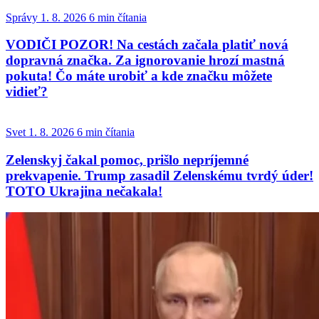
Správy
1. 8. 2026
6 min čítania
VODIČI POZOR! Na cestách začala platiť nová
dopravná značka. Za ignorovanie hrozí mastná
pokuta! Čo máte urobiť a kde značku môžete
vidieť?
Svet
1. 8. 2026
6 min čítania
Zelenskyj čakal pomoc, prišlo nepríjemné
prekvapenie. Trump zasadil Zelenskému tvrdý úder!
TOTO Ukrajina nečakala!