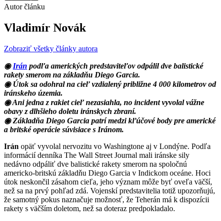
Autor článku
Vladimír Novák
Zobraziť všetky články autora
◉
Irán
podľa amerických predstaviteľov odpálil dve balistické
rakety smerom na základňu Diego Garcia.
◉ Útok sa odohral na cieľ vzdialený približne 4 000 kilometrov od
iránskeho územia.
◉ Ani jedna z rakiet cieľ nezasiahla, no incident vyvolal vážne
obavy z dlhšieho doletu iránskych zbraní.
◉ Základňa Diego Garcia patrí medzi kľúčové body pre americké
a britské operácie súvisiace s Iránom.
Irán
opäť vyvolal nervozitu vo Washingtone aj v Londýne. Podľa
informácií denníka The Wall Street Journal mali iránske sily
nedávno odpáliť dve balistické rakety smerom na spoločnú
americko-britskú základňu Diego Garcia v Indickom oceáne. Hoci
útok neskončil zásahom cieľa, jeho význam môže byť oveľa väčší,
než sa na prvý pohľad zdá. Vojenskí predstavitelia totiž upozorňujú,
že samotný pokus naznačuje možnosť, že Teherán má k dispozícii
rakety s väčším doletom, než sa doteraz predpokladalo.