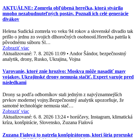
AKTUÁLNE: Zomrela obľúbená herečka, ktorá stvárila
mnoho nezabudnuteľných postáv. Poznali ich celé generácie
divákov
Helena Sudická zomrela vo veku 94 rokov a slovenské divadlo tak
prišlo o jednu zo svojich dlhoročných osobností.Herečka patrila k
pôvodnému súboru Sl…
Zobraziť viac
Aktualizované:
7. 8. 2026 11:09
•
Andor Šándor, bezpečnostný
analytik, drony, Rusko, Ukrajina, Vojna
Varovanie, ktoré znie hrozivo: Moskva môže nasadiť masy
vojakov. Ukrajinské drony nemusia stačiť. Expert varuje pred
následkami
Drony sa podľa odborníkov stali jedným z najvýznamnejších
prvkov modernej vojny.Bezpečnostný analytik upozorňuje, že
samotné technológie nemusia stač…
Zobraziť viac
Aktualizované:
6. 8. 2026 13:24
•
horúčavy, Instagram, klimatická
kríza, konšpirácie, Slovensko, Zuzana Fialová
Zuzana Fialová to natrela konšpirátorom, ktorí šíria proruské