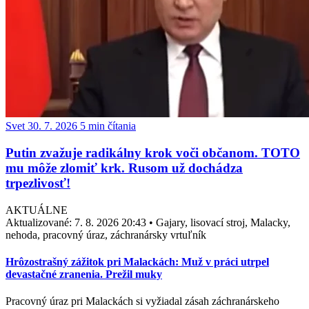
Svet
30. 7. 2026
5 min čítania
Putin zvažuje radikálny krok voči občanom. TOTO
mu môže zlomiť krk. Rusom už dochádza
trpezlivosť!
AKTUÁLNE
Aktualizované:
7. 8. 2026 20:43
•
Gajary, lisovací stroj, Malacky,
nehoda, pracovný úraz, záchranársky vrtuľník
Hrôzostrašný zážitok pri Malackách: Muž v práci utrpel
devastačné zranenia. Prežil muky
Pracovný úraz pri Malackách si vyžiadal zásah záchranárskeho