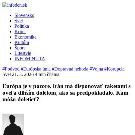
Slovensko
Svet
Politika
Krimi
Ekonomika
Kultúra
Šport
Lifestyle
INFOMINÚTA
#Podvod
#Európska únia
#Dopravná nehoda
#Vojna
#Korupcia
Svet
21. 3. 2026
4 min čítania
Európa je v pozore. Irán má disponovať raketami s
oveľa dlhším doletom, ako sa predpokladalo. Kam
môžu doletieť?