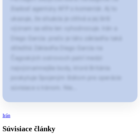
žiadosť agentúry AFP o komentár. Aj to
ukazuje, že situácia je citlivá a jej širší
význam sa ešte len vyhodnocuje. Irán a
Diego Garcia: prečo je táto základňa taká
dôležitá Základňa Diego Garcia na
Čagoských ostrovoch patrí medzi
najvýznamnejšie body, ktoré Británia
poskytuje Spojeným štátom pre operácie
súvisiace s Iránom. Nie…
Článok pokračuje po kliknutí
Irán
Otvorte pokračovanie článku
Súvisiace články