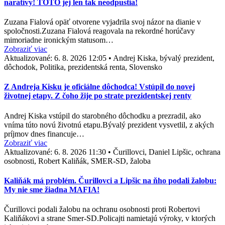
naratívy! TOTO jej len tak neodpustia!
Zuzana Fialová opäť otvorene vyjadrila svoj názor na dianie v
spoločnosti.Zuzana Fialová reagovala na rekordné horúčavy
mimoriadne ironickým statusom…
Zobraziť viac
Aktualizované:
6. 8. 2026 12:05
•
Andrej Kiska, bývalý prezident,
dôchodok, Politika, prezidentská renta, Slovensko
Z Andreja Kisku je oficiálne dôchodca! Vstúpil do novej
životnej etapy. Z čoho žije po strate prezidentskej renty
Andrej Kiska vstúpil do starobného dôchodku a prezradil, ako
vníma túto novú životnú etapu.Bývalý prezident vysvetlil, z akých
príjmov dnes financuje…
Zobraziť viac
Aktualizované:
6. 8. 2026 11:30
•
Čurillovci, Daniel Lipšic, ochrana
osobnosti, Robert Kaliňák, SMER-SD, žaloba
Kaliňák má problém. Čurillovci a Lipšic na ňho podali žalobu:
My nie sme žiadna MAFIA!
Čurillovci podali žalobu na ochranu osobnosti proti Robertovi
Kaliňákovi a strane Smer-SD.Policajti namietajú výroky, v ktorých