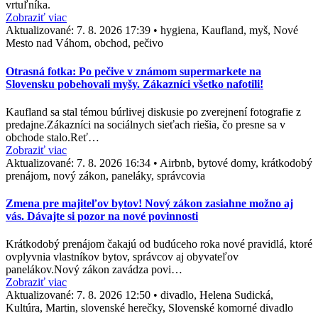
vrtuľníka.
Zobraziť viac
Aktualizované:
7. 8. 2026 17:39
•
hygiena, Kaufland, myš, Nové
Mesto nad Váhom, obchod, pečivo
Otrasná fotka: Po pečive v známom supermarkete na
Slovensku pobehovali myšy. Zákazníci všetko nafotili!
Kaufland sa stal témou búrlivej diskusie po zverejnení fotografie z
predajne.Zákazníci na sociálnych sieťach riešia, čo presne sa v
obchode stalo.Reť…
Zobraziť viac
Aktualizované:
7. 8. 2026 16:34
•
Airbnb, bytové domy, krátkodobý
prenájom, nový zákon, paneláky, správcovia
Zmena pre majiteľov bytov! Nový zákon zasiahne možno aj
vás. Dávajte si pozor na nové povinnosti
Krátkodobý prenájom čakajú od budúceho roka nové pravidlá, ktoré
ovplyvnia vlastníkov bytov, správcov aj obyvateľov
panelákov.Nový zákon zavádza povi…
Zobraziť viac
Aktualizované:
7. 8. 2026 12:50
•
divadlo, Helena Sudická,
Kultúra, Martin, slovenské herečky, Slovenské komorné divadlo