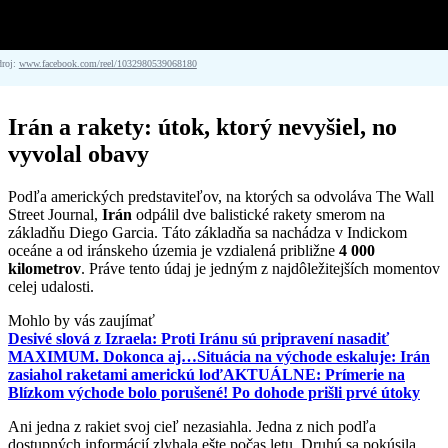
droj:
www.facebook.com/reel/1032980539068180
Irán a rakety: útok, ktorý nevyšiel, no
vyvolal obavy
Podľa amerických predstaviteľov, na ktorých sa odvoláva The Wall
Street Journal,
Irán
odpálil dve balistické rakety smerom na
základňu Diego Garcia. Táto základňa sa nachádza v Indickom
oceáne a od iránskeho územia je vzdialená približne
4 000
kilometrov
. Práve tento údaj je jedným z najdôležitejších momentov
celej udalosti.
Mohlo by vás zaujímať
Desivé slová z Izraela: Proti Iránu sú pripravení nasadiť
MAXIMUM. Dokonca aj…
Situácia na východe eskaluje: Irán
zasiahol raketami americkú loď
AKTUÁLNE: Prímerie na
Blízkom východe bolo porušené! Po dohode prišli prvé útoky
Ani jedna z rakiet svoj cieľ nezasiahla. Jedna z nich podľa
dostupných informácií zlyhala ešte počas letu. Druhú sa pokúsila