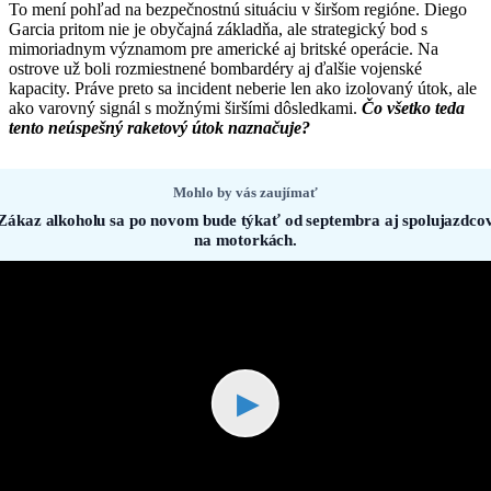
To mení pohľad na bezpečnostnú situáciu v širšom regióne. Diego
Garcia pritom nie je obyčajná základňa, ale strategický bod s
mimoriadnym významom pre americké aj britské operácie. Na
ostrove už boli rozmiestnené bombardéry aj ďalšie vojenské
kapacity. Práve preto sa incident neberie len ako izolovaný útok, ale
ako varovný signál s možnými širšími dôsledkami.
Čo všetko teda
tento neúspešný raketový útok naznačuje?
Mohlo by vás zaujímať
Zákaz alkoholu sa po novom bude týkať od septembra aj spolujazdco
na motorkách.
▶