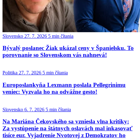
Slovensko
27. 7. 2026
5 min čítania
Bývalý poslanec Žiak ukázal ceny v Španielsku. To
porovnanie so Slovenskom vás nahnevá!
Politika
27. 7. 2026
5 min čítania
Europoslankyňa Lexmann poslala Pellegrinimu
veniec: Vyzvala ho na odvážne gesto!
Slovensko
6. 7. 2026
5 min čítania
Na Mariána Čekovského sa vzniesla vlna kritiky:
Za vystúpenie na štátnych oslavách mal inkasovať
tisíce eur. Vyjadrenie Nvotovej z Demokratov ho