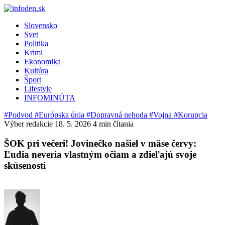
Slovensko
Svet
Politika
Krimi
Ekonomika
Kultúra
Šport
Lifestyle
INFOMINÚTA
#Podvod
#Európska únia
#Dopravná nehoda
#Vojna
#Korupcia
Výber redakcie
18. 5. 2026
4 min čítania
ŠOK pri večeri! Jovinečko našiel v mäse červy:
Ľudia neveria vlastným očiam a zdieľajú svoje
skúsenosti