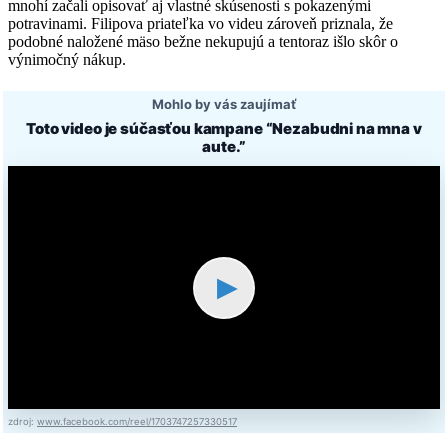
mnohí začali opisovať aj vlastné skúsenosti s pokazenými
potravinami. Filipova priateľka vo videu zároveň priznala, že
podobné naložené mäso bežne nekupujú a tentoraz išlo skôr o
výnimočný nákup.
Mohlo by vás zaujímať
Toto video je súčasťou kampane “Nezabudni na mna v
aute.”
▶
zdroj:
www.facebook.com/reel/1703747257330517