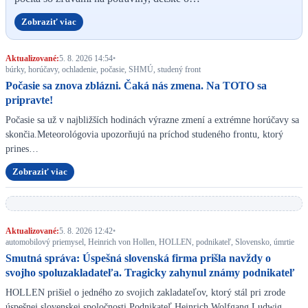
Zobraziť viac
Aktualizované:
5. 8. 2026 14:54
•
búrky, horúčavy, ochladenie, počasie, SHMÚ, studený front
Počasie sa znova zblázni. Čaká nás zmena. Na TOTO sa
pripravte!
Počasie sa už v najbližších hodinách výrazne zmení a extrémne horúčavy sa
skončia.Meteorológovia upozorňujú na príchod studeného frontu, ktorý
prines…
Zobraziť viac
Aktualizované:
5. 8. 2026 12:42
•
automobilový priemysel, Heinrich von Hollen, HOLLEN, podnikateľ, Slovensko, úmrtie
Smutná správa: Úspešná slovenská firma prišla navždy o
svojho spoluzakladateľa. Tragicky zahynul známy podnikateľ
HOLLEN prišiel o jedného zo svojich zakladateľov, ktorý stál pri zrode
úspešnej slovenskej spoločnosti.Podnikateľ Heinrich Wolfgang Ludwig