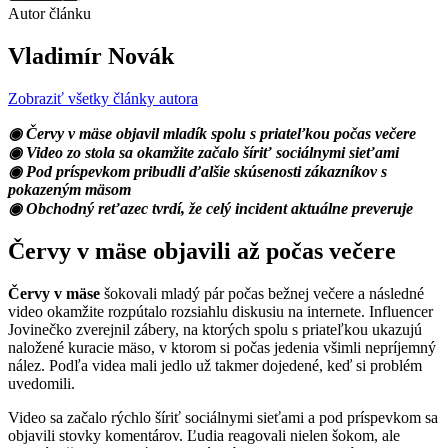
Autor článku
Vladimír Novák
Zobraziť všetky články autora
◉ Červy v mäse objavil mladík spolu s priateľkou počas večere
◉ Video zo stola sa okamžite začalo šíriť sociálnymi sieťami
◉ Pod príspevkom pribudli ďalšie skúsenosti zákazníkov s
pokazeným mäsom
◉ Obchodný reťazec tvrdí, že celý incident aktuálne preveruje
Červy v mäse objavili až počas večere
Červy v mäse
šokovali mladý pár počas bežnej večere a následné
video okamžite rozpútalo rozsiahlu diskusiu na internete. Influencer
Jovinečko zverejnil zábery, na ktorých spolu s priateľkou ukazujú
naložené kuracie mäso, v ktorom si počas jedenia všimli nepríjemný
nález. Podľa videa mali jedlo už takmer dojedené, keď si problém
uvedomili.
Video sa začalo rýchlo šíriť sociálnymi sieťami a pod príspevkom sa
objavili stovky komentárov. Ľudia reagovali nielen šokom, ale