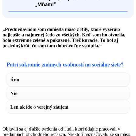
„Mňam!“
„Prednedávnom som doniesla mäso z Bily, ktoré vyzeralo
najlepšie a najmenej šedo zo všetkých. Keď som ho otvorila,
bolo extrémne zelené a pokazené. Tiež kuracie. To bol aj
poslednýkrát, čo som tam dobrovoľne vstúpila.“
Patrí súkromie známych osobností na sociálne siete?
Áno
Nie
Len ak ide o verejný záujem
Objavili sa aj ďalšie tvrdenia od ľudí, ktorí údajne pracovali v
predajniach obchodného reťazca. Niektorí naznačovali, že sa mäso