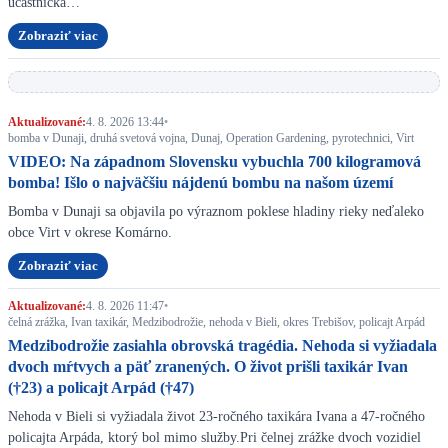
účastníčka…
Zobraziť viac
Aktualizované:
4. 8. 2026 13:44
•
bomba v Dunaji, druhá svetová vojna, Dunaj, Operation Gardening, pyrotechnici, Virt
VIDEO: Na západnom Slovensku vybuchla 700 kilogramová
bomba! Išlo o najväčšiu nájdenú bombu na našom území
Bomba v Dunaji sa objavila po výraznom poklese hladiny rieky neďaleko
obce Virt v okrese Komárno.
Zobraziť viac
Aktualizované:
4. 8. 2026 11:47
•
čelná zrážka, Ivan taxikár, Medzibodrožie, nehoda v Bieli, okres Trebišov, policajt Arpád
Medzibodrožie zasiahla obrovská tragédia. Nehoda si vyžiadala
dvoch mŕtvych a päť zranených. O život prišli taxikár Ivan
(†23) a policajt Arpád (†47)
Nehoda v Bieli si vyžiadala život 23-ročného taxikára Ivana a 47-ročného
policajta Arpáda, ktorý bol mimo služby.Pri čelnej zrážke dvoch vozidiel