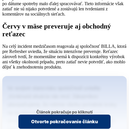
po dátume spotreby malo ďalej spracovávať. Tieto informácie však
zatiaľ nie sú nijako potvrdené a zostávajú len tvrdeniami z
komentárov na sociálnych sieťach.
Červy v mäse preveruje aj obchodný
reťazec
Na celý incident medzičasom reagovala aj spoločnosť BILLA, ktorá
pre Refresher uviedla, že situáciu intenzívne preveruje. Reťazec
zároveň tvrdí, že momentálne nemá k dispozícii konkrétny výrobok
ani všetky okolnosti prípadu, preto zatiaľ nevie potvrdiť, ako mohlo
dôjsť k znehodnoteniu produktu.
Vo svojom stanovisku spoločnosť uviedla:
„Vzniknutá situácia nás mrzí. Zákazníkov
ubezpečujeme, že robíme všetky potrebné kroky
Článok pokračuje po kliknutí
na jej dôkladné prešetrenie.“ Zobraziť tento
príspevok na Instagrame Príspevok, ktorý zdieľa
Otvorte pokračovanie článku