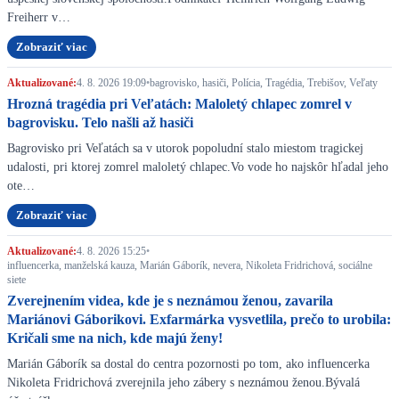
Freiherr v…
Zobraziť viac
Aktualizované:
4. 8. 2026 19:09
•
bagrovisko, hasiči, Polícia, Tragédia, Trebišov, Veľaty
Hrozná tragédia pri Veľatách: Maloletý chlapec zomrel v
bagrovisku. Telo našli až hasiči
Bagrovisko pri Veľatách sa v utorok popoludní stalo miestom tragickej
udalosti, pri ktorej zomrel maloletý chlapec.Vo vode ho najskôr hľadal jeho
ote…
Zobraziť viac
Aktualizované:
4. 8. 2026 15:25
•
influencerka, manželská kauza, Marián Gáborík, nevera, Nikoleta Fridrichová, sociálne
siete
Zverejnením videa, kde je s neznámou ženou, zavarila
Mariánovi Gáborikovi. Exfarmárka vysvetlila, prečo to urobila:
Kričali sme na nich, kde majú ženy!
Marián Gáborík sa dostal do centra pozornosti po tom, ako influencerka
Nikoleta Fridrichová zverejnila jeho zábery s neznámou ženou.Bývalá