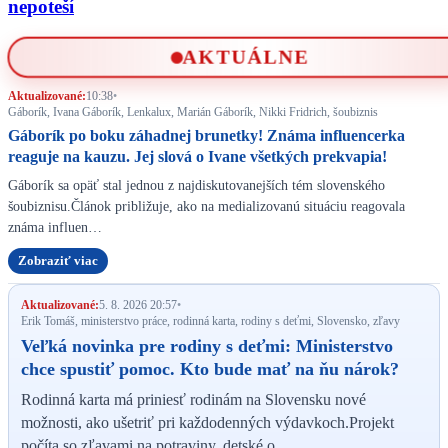
nepoteší
AKTUÁLNE
Aktualizované:
10:38
•
Gáborík, Ivana Gáborík, Lenkalux, Marián Gáborík, Nikki Fridrich, šoubiznis
Gáborík po boku záhadnej brunetky! Známa influencerka
reaguje na kauzu. Jej slová o Ivane všetkých prekvapia!
Gáborík sa opäť stal jednou z najdiskutovanejších tém slovenského
šoubiznisu.Článok približuje, ako na medializovanú situáciu reagovala
známa influen…
Zobraziť viac
Aktualizované:
5. 8. 2026 20:57
•
Erik Tomáš, ministerstvo práce, rodinná karta, rodiny s deťmi, Slovensko, zľavy
Veľká novinka pre rodiny s deťmi: Ministerstvo
chce spustiť pomoc. Kto bude mať na ňu nárok?
Rodinná karta má priniesť rodinám na Slovensku nové
možnosti, ako ušetriť pri každodenných výdavkoch.Projekt
počíta so zľavami na potraviny, detské o…