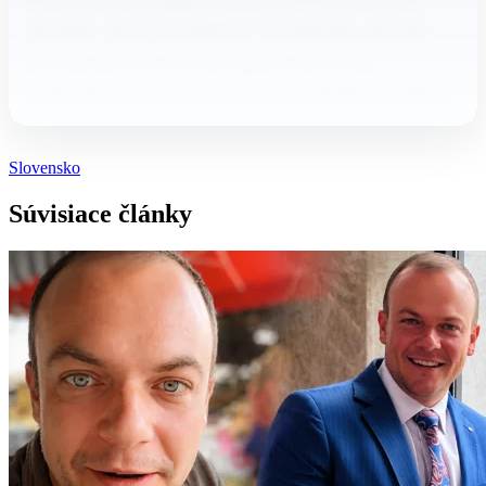
Filip Jovanovič (@jovineckooo) Firma zároveň
doplnila, že pri produktoch živočíšneho pôvodu
môže vo výnimočných prípadoch dôjsť k
znehodnoteniu, ktoré sa nemusí odhaliť pri bežnej
kontrole na predajni.…
Slovensko
Súvisiace články