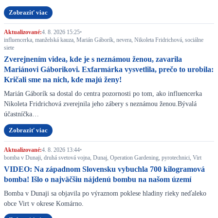
Zobraziť viac
Aktualizované:
4. 8. 2026 15:25
•
influencerka, manželská kauza, Marián Gáborík, nevera, Nikoleta Fridrichová, sociálne
siete
Zverejnením videa, kde je s neznámou ženou, zavarila
Mariánovi Gáborikovi. Exfarmárka vysvetlila, prečo to urobila:
Kričali sme na nich, kde majú ženy!
Marián Gáborík sa dostal do centra pozornosti po tom, ako influencerka
Nikoleta Fridrichová zverejnila jeho zábery s neznámou ženou.Bývalá
účastníčka…
Zobraziť viac
Aktualizované:
4. 8. 2026 13:44
•
bomba v Dunaji, druhá svetová vojna, Dunaj, Operation Gardening, pyrotechnici, Virt
VIDEO: Na západnom Slovensku vybuchla 700 kilogramová
bomba! Išlo o najväčšiu nájdenú bombu na našom území
Bomba v Dunaji sa objavila po výraznom poklese hladiny rieky neďaleko
obce Virt v okrese Komárno.