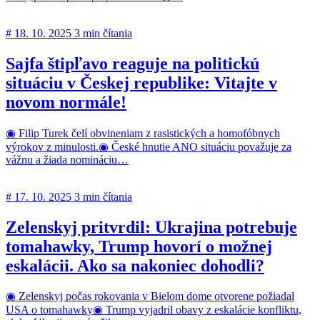
#
18. 10. 2025
3 min čítania
Sajfa štipľavo reaguje na politickú
situáciu v Českej republike: Vitajte v
novom normále!
◉ Filip Turek čelí obvineniam z rasistických a homofóbnych
výrokov z minulosti.◉ České hnutie ANO situáciu považuje za
vážnu a žiada nomináciu…
#
17. 10. 2025
3 min čítania
Zelenskyj pritvrdil: Ukrajina potrebuje
tomahawky, Trump hovorí o možnej
eskalácii. Ako sa nakoniec dohodli?
◉ Zelenskyj počas rokovania v Bielom dome otvorene požiadal
USA o tomahawky◉ Trump vyjadril obavy z eskalácie konfliktu,