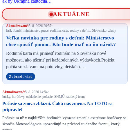
ak by Ukrajina zaútočila…
AKTUÁLNE
Aktualizované:
5. 8. 2026 20:57
•
Erik Tomáš, ministerstvo práce, rodinná karta, rodiny s deťmi, Slovensko, zľavy
Veľká novinka pre rodiny s deťmi: Ministerstvo
chce spustiť pomoc. Kto bude mať na ňu nárok?
Rodinná karta má priniesť rodinám na Slovensku nové
možnosti, ako ušetriť pri každodenných výdavkoch.Projekt
počíta so zľavami na potraviny, detské o…
Zobraziť viac
Aktualizované:
5. 8. 2026 14:54
•
búrky, horúčavy, ochladenie, počasie, SHMÚ, studený front
Počasie sa znova zblázni. Čaká nás zmena. Na TOTO sa
pripravte!
Počasie sa už v najbližších hodinách výrazne zmení a extrémne horúčavy sa
skončia.Meteorológovia upozorňujú na príchod studeného frontu, ktorý