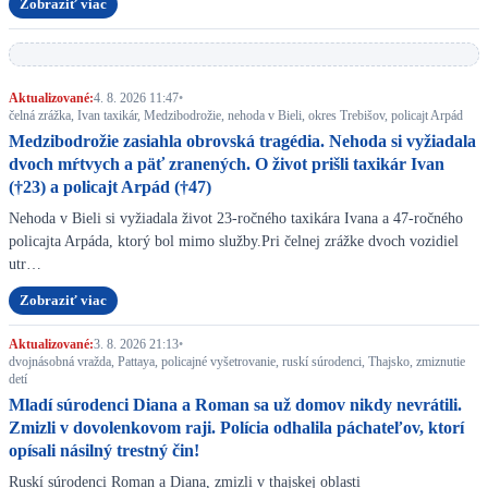
Zobraziť viac
Aktualizované:
4. 8. 2026 11:47
•
čelná zrážka, Ivan taxikár, Medzibodrožie, nehoda v Bieli, okres Trebišov, policajt Arpád
Medzibodrožie zasiahla obrovská tragédia. Nehoda si vyžiadala
dvoch mŕtvych a päť zranených. O život prišli taxikár Ivan
(†23) a policajt Arpád (†47)
Nehoda v Bieli si vyžiadala život 23-ročného taxikára Ivana a 47-ročného
policajta Arpáda, ktorý bol mimo služby.Pri čelnej zrážke dvoch vozidiel
utr…
Zobraziť viac
Aktualizované:
3. 8. 2026 21:13
•
dvojnásobná vražda, Pattaya, policajné vyšetrovanie, ruskí súrodenci, Thajsko, zmiznutie
detí
Mladí súrodenci Diana a Roman sa už domov nikdy nevrátili.
Zmizli v dovolenkovom raji. Polícia odhalila páchateľov, ktorí
opísali násilný trestný čin!
Ruskí súrodenci Roman a Diana, zmizli v thajskej oblasti