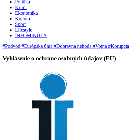
Politika
Krimi
Ekonomika
Kultúra
Šport
Lifestyle
INFOMINÚTA
#Podvod
#Európska únia
#Dopravná nehoda
#Vojna
#Korupcia
Vyhlásenie o ochrane osobných údajov (EU)