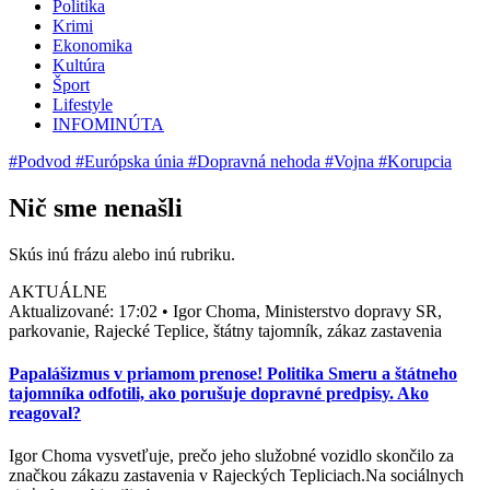
Politika
Krimi
Ekonomika
Kultúra
Šport
Lifestyle
INFOMINÚTA
#Podvod
#Európska únia
#Dopravná nehoda
#Vojna
#Korupcia
Nič sme nenašli
Skús inú frázu alebo inú rubriku.
AKTUÁLNE
Aktualizované:
17:02
•
Igor Choma, Ministerstvo dopravy SR,
parkovanie, Rajecké Teplice, štátny tajomník, zákaz zastavenia
Papalášizmus v priamom prenose! Politika Smeru a štátneho
tajomníka odfotili, ako porušuje dopravné predpisy. Ako
reagoval?
Igor Choma vysvetľuje, prečo jeho služobné vozidlo skončilo za
značkou zákazu zastavenia v Rajeckých Tepliciach.Na sociálnych