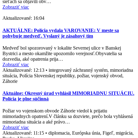
sieťach sa objavili obv…
Zobraziť viac
Aktualizované:
16:04
AKTUÁLNE: Polícia vydala VAROVANIE: V meste sa
pohybuje medveď. Vyslaný je zásahový tím
Medveď bol spozorovaný v lokalite Severnej ulice v Banskej
Bystrici a mesto okamžite upozornilo verejnosť.Obyvatelia sa
dozvedia, aké opatrenia prija…
Zobraziť viac
Aktualizované:
12:13
•
integrovaný záchranný systém, mimoriadna
situácia, Polícia Slovenskej republiky, požiar, vojenský obvod,
Záhorie
Aktuálne: Okresný úrad vyhlásil MIMORIADNU SITUÁCIU.
Polícia je plne súčinná
Požiar vo vojenskom obvode Záhorie viedol k prijatiu
mimoriadnych opatrení.V článku sa dozviete, prečo bola vyhlásená
mimoriadna situácia a aké právo…
Zobraziť viac
Aktualizované:
11:15
•
diplomacia, Európska únia, Figeľ, migrácia,