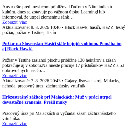
Ansar ešte pred mesiacom približoval ľuďom v Nitre indickú
kultúru, dnes sa zotavuje po vážnom útoku.LearningHub
informoval, že utrpel zlomeninu sánk…
Zobraziť viac
Aktualizované:
8. 8. 2026 10:46
•
Black Hawk, hasiči, HaZZ, lesný
požiar, požiar v Trstíne, Trstín
Požiar na Slovensku: Hasiči stále bojujú s ohňom. Pomáha im
aj Black Hawk!
Požiar v Trstíne zasiahol plochu približne 130 hektárov a zásah
pokračuje aj v sobotu.Na mieste pracuje 17 príslušníkov HaZZ a 53
dobrovoľných hasičo…
Zobraziť viac
Aktualizované:
7. 8. 2026 20:43
•
Gajary, lisovací stroj, Malacky,
nehoda, pracovný úraz, záchranársky vrtuľník
Hrôzostrašný zážitok pri Malackách: Muž v práci utrpel
devastačné zranenia. Prežil muky
Pracovný úraz pri Malackách si vyžiadal zásah záchranárskeho
vrtuľníka.
Zobraziť viac