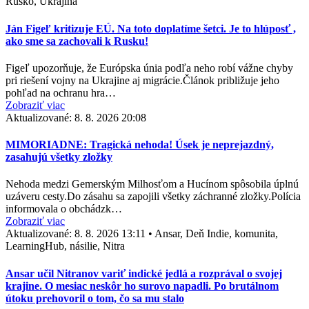
Rusko, Ukrajina
Ján Figeľ kritizuje EÚ. Na toto doplatíme šetci. Je to hlúposť ,
ako sme sa zachovali k Rusku!
Figeľ upozorňuje, že Európska únia podľa neho robí vážne chyby
pri riešení vojny na Ukrajine aj migrácie.Článok približuje jeho
pohľad na ochranu hra…
Zobraziť viac
Aktualizované:
8. 8. 2026 20:08
MIMORIADNE: Tragická nehoda! Úsek je neprejazdný,
zasahujú všetky zložky
Nehoda medzi Gemerským Milhosťom a Hucínom spôsobila úplnú
uzáveru cesty.Do zásahu sa zapojili všetky záchranné zložky.Polícia
informovala o obchádzk…
Zobraziť viac
Aktualizované:
8. 8. 2026 13:11
•
Ansar, Deň Indie, komunita,
LearningHub, násilie, Nitra
Ansar učil Nitranov variť indické jedlá a rozprával o svojej
krajine. O mesiac neskôr ho surovo napadli. Po brutálnom
útoku prehovoril o tom, čo sa mu stalo