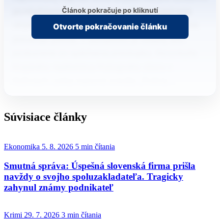
Článok pokračuje po kliknutí
pomliaždeniny. Jej syn mal podľa jej vyjadrenia
utrpieť zlomeninu pod okom. Prípad momentálne
Otvorte pokračovanie článku
preveruje polícia. V súčasnosti je vedený ako
podozrenie zo spáchania priestupku. Hovorkyňa
Krajského riaditeľstva Policajného zboru v
Košiciach Lenka Ivanová uviedla: „Polícia…
Súvisiace články
Ekonomika
5. 8. 2026
5 min čítania
Smutná správa: Úspešná slovenská firma prišla
navždy o svojho spoluzakladateľa. Tragicky
zahynul známy podnikateľ
Krimi
29. 7. 2026
3 min čítania