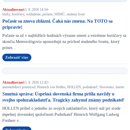
Aktualizované:
5. 8. 2026 14:54
•
búrky, horúčavy, ochladenie, počasie, SHMÚ, studený front
Počasie sa znova zblázni. Čaká nás zmena. Na TOTO sa
pripravte!
Počasie sa už v najbližších hodinách výrazne zmení a extrémne horúčavy sa
skončia.Meteorológovia upozorňujú na príchod studeného frontu, ktorý
prines…
Zobraziť viac
Aktualizované:
5. 8. 2026 12:42
•
automobilový priemysel, Heinrich von Hollen, HOLLEN, podnikateľ, Slovensko, úmrtie
Smutná správa: Úspešná slovenská firma prišla navždy o
svojho spoluzakladateľa. Tragicky zahynul známy podnikateľ
HOLLEN prišiel o jedného zo svojich zakladateľov, ktorý stál pri zrode
úspešnej slovenskej spoločnosti.Podnikateľ Heinrich Wolfgang Ludwig
Freiherr v…