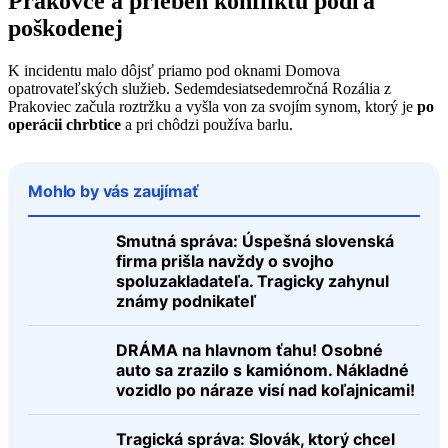
Prakovce a priebeh konfliktu podľa
poškodenej
K incidentu malo dôjsť priamo pod oknami Domova
opatrovateľských služieb. Sedemdesiatsedemročná Rozália z
Prakoviec začula roztržku a vyšla von za svojím synom, ktorý je
po
operácii chrbtice
a pri chôdzi používa barlu.
Mohlo by vás zaujímať
Smutná správa: Úspešná slovenská
firma prišla navždy o svojho
spoluzakladateľa. Tragicky zahynul
známy podnikateľ
DRÁMA na hlavnom ťahu! Osobné
auto sa zrazilo s kamiónom. Nákladné
vozidlo po náraze visí nad koľajnicami!
Tragická správa: Slovák, ktorý chcel