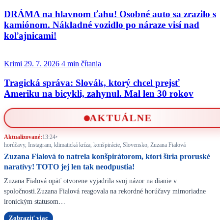
DRÁMA na hlavnom ťahu! Osobné auto sa zrazilo s
kamiónom. Nákladné vozidlo po náraze visí nad
koľajnicami!
Krimi
29. 7. 2026
4 min čítania
Tragická správa: Slovák, ktorý chcel prejsť
Ameriku na bicykli, zahynul. Mal len 30 rokov
AKTUÁLNE
Aktualizované:
13:24
•
horúčavy, Instagram, klimatická kríza, konšpirácie, Slovensko, Zuzana Fialová
Zuzana Fialová to natrela konšpirátorom, ktorí šíria proruské
naratívy! TOTO jej len tak neodpustia!
Zuzana Fialová opäť otvorene vyjadrila svoj názor na dianie v
spoločnosti.Zuzana Fialová reagovala na rekordné horúčavy mimoriadne
ironickým statusom…
Zobraziť viac