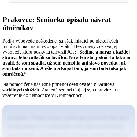
Prakovce: Seniorka opísala návrat
útočníkov
Podľa výpovede poškodenej sa však mladíci po niekoľkých
minútach mali na miesto opäť vrátiť. Bez zmeny zostáva jej
výpoveď, ktorú poskytla televízii JOJ:
„Sedíme a naraz z každej
strany. Jeho zatlačili za lavičku. No a ten starý skočil a takú mi
uvalil, že som spadla, už som nemohla ani slovo povedať, už
som bola na zemi. A ešte ma kopal tam, ja som bola taká jak
omráčená.“
Na pomoc žene následne pribehol
ošetrovateľ z Domova
sociálnych služieb
. Zranenú seniorku aj jej syna previezli na
vyšetrenie do nemocnice v Krompachoch.
Incident v Prakovciach vyšetruje polícia Podľa slov
poškodenej CT vyšetrenie u nej vážne poranenia
nepotvrdilo, napriek tomu utrpela viaceré bolestivé