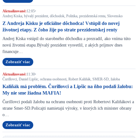
Aktualizované:
12:05
•
Andrej Kiska, bývalý prezident, dôchodok, Politika, prezidentská renta, Slovensko
Z Andreja Kisku je oficiálne dôchodca! Vstúpil do novej
životnej etapy. Z čoho žije po strate prezidentskej renty
Andrej Kiska vstúpil do starobného dôchodku a prezradil, ako vníma túto
novú životnú etapu.Bývalý prezident vysvetlil, z akých príjmov dnes
financuje…
Zobraziť viac
Aktualizované:
11:30
•
Čurillovci, Daniel Lipšic, ochrana osobnosti, Robert Kaliňák, SMER-SD, žaloba
Kaliňák má problém. Čurillovci a Lipšic na ňho podali žalobu:
My nie sme žiadna MAFIA!
Čurillovci podali žalobu na ochranu osobnosti proti Robertovi Kaliňákovi a
strane Smer-SD.Policajti namietajú výroky, v ktorých ich minister obrany
o…
Zobraziť viac