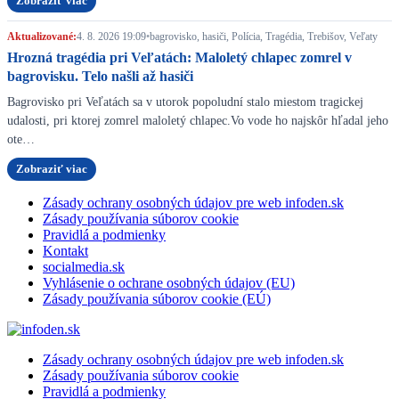
Zobraziť viac
Aktualizované:
4. 8. 2026 19:09
•
bagrovisko, hasiči, Polícia, Tragédia, Trebišov, Veľaty
Hrozná tragédia pri Veľatách: Maloletý chlapec zomrel v
bagrovisku. Telo našli až hasiči
Bagrovisko pri Veľatách sa v utorok popoludní stalo miestom tragickej
udalosti, pri ktorej zomrel maloletý chlapec.Vo vode ho najskôr hľadal jeho
ote…
Zobraziť viac
Zásady ochrany osobných údajov pre web infoden.sk
Zásady používania súborov cookie
Pravidlá a podmienky
Kontakt
socialmedia.sk
Vyhlásenie o ochrane osobných údajov (EU)
Zásady používania súborov cookie (EÚ)
Zásady ochrany osobných údajov pre web infoden.sk
Zásady používania súborov cookie
Pravidlá a podmienky