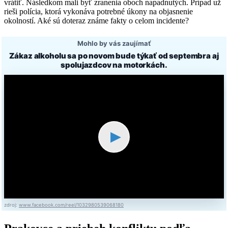
vrátiť. Následkom mali byť zranenia oboch napadnutých. Prípad už
rieši polícia, ktorá vykonáva potrebné úkony na objasnenie
okolností. Aké sú doteraz známe fakty o celom incidente?
Mohlo by vás zaujímať
Zákaz alkoholu sa po novom bude týkať od septembra aj
spolujazdcov na motorkách.
▶
zdroj:
www.facebook.com/reel/1032980539068180