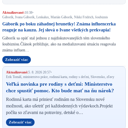
Aktualizované:
10:38
•
Gáborík, Ivana Gáborík, Lenkalux, Marián Gáborík, Nikki Fridrich, šoubiznis
Gáborík po boku záhadnej brunetky! Známa influencerka
reaguje na kauzu. Jej slová o Ivane všetkých prekvapia!
Gáborík sa opäť stal jednou z najdiskutovanejších tém slovenského
šoubiznisu.Článok približuje, ako na medializovanú situáciu reagovala
známa influen…
Zobraziť viac
Aktualizované:
5. 8. 2026 20:57
•
Erik Tomáš, ministerstvo práce, rodinná karta, rodiny s deťmi, Slovensko, zľavy
Veľká novinka pre rodiny s deťmi: Ministerstvo
chce spustiť pomoc. Kto bude mať na ňu nárok?
Rodinná karta má priniesť rodinám na Slovensku nové
možnosti, ako ušetriť pri každodenných výdavkoch.Projekt
počíta so zľavami na potraviny, detské o…
Zobraziť viac