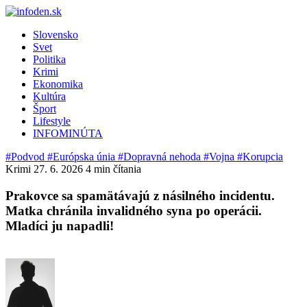
Slovensko
Svet
Politika
Krimi
Ekonomika
Kultúra
Šport
Lifestyle
INFOMINÚTA
#Podvod
#Európska únia
#Dopravná nehoda
#Vojna
#Korupcia
Krimi
27. 6. 2026
4 min čítania
Prakovce sa spamätávajú z násilného incidentu.
Matka chránila invalidného syna po operácii.
Mladíci ju napadli!