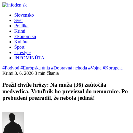
Slovensko
Svet
Politika
Krimi
Ekonomika
Kultúra
Šport
Lifestyle
INFOMINÚTA
#Podvod
#Európska únia
#Dopravná nehoda
#Vojna
#Korupcia
Krimi
3. 6. 2026
3 min čítania
Prežil chvíle hrôzy: Na muža (36) zaútočila
medvedica. Vrtuľník ho previezol do nemocnice. Po
prebudení prezradil, že nebola jediná!