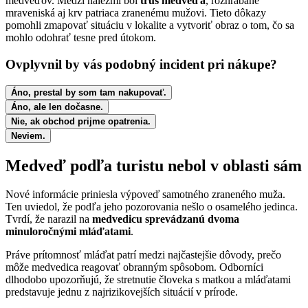
medveďov. Medzi nálezmi bol
trus medveďa
, rozhrabané
mraveniská aj krv patriaca zranenému mužovi. Tieto dôkazy
pomohli zmapovať situáciu v lokalite a vytvoriť obraz o tom, čo sa
mohlo odohrať tesne pred útokom.
Ovplyvnil by vás podobný incident pri nákupe?
Áno, prestal by som tam nakupovať.
Áno, ale len dočasne.
Nie, ak obchod prijme opatrenia.
Neviem.
Medveď podľa turistu nebol v oblasti sám
Nové informácie priniesla výpoveď samotného zraneného muža.
Ten uviedol, že podľa jeho pozorovania nešlo o osamelého jedinca.
Tvrdí, že narazil na
medvedicu sprevádzanú dvoma
minuloročnými mláďatami
.
Práve prítomnosť mláďat patrí medzi najčastejšie dôvody, prečo
môže medvedica reagovať obranným spôsobom. Odborníci
dlhodobo upozorňujú, že stretnutie človeka s matkou a mláďatami
predstavuje jednu z najrizikovejších situácií v prírode.