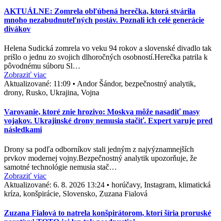
AKTUÁLNE: Zomrela obľúbená herečka, ktorá stvárila
mnoho nezabudnuteľných postáv. Poznali ich celé generácie
divákov
Helena Sudická zomrela vo veku 94 rokov a slovenské divadlo tak
prišlo o jednu zo svojich dlhoročných osobností.Herečka patrila k
pôvodnému súboru Sl…
Zobraziť viac
Aktualizované:
11:09
•
Andor Šándor, bezpečnostný analytik,
drony, Rusko, Ukrajina, Vojna
Varovanie, ktoré znie hrozivo: Moskva môže nasadiť masy
vojakov. Ukrajinské drony nemusia stačiť. Expert varuje pred
následkami
Drony sa podľa odborníkov stali jedným z najvýznamnejších
prvkov modernej vojny.Bezpečnostný analytik upozorňuje, že
samotné technológie nemusia stač…
Zobraziť viac
Aktualizované:
6. 8. 2026 13:24
•
horúčavy, Instagram, klimatická
kríza, konšpirácie, Slovensko, Zuzana Fialová
Zuzana Fialová to natrela konšpirátorom, ktorí šíria proruské