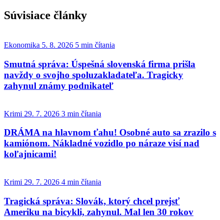
Otvorte pokračovanie článku
Súvisiace články
Ekonomika
5. 8. 2026
5 min čítania
Smutná správa: Úspešná slovenská firma prišla
navždy o svojho spoluzakladateľa. Tragicky
zahynul známy podnikateľ
Krimi
29. 7. 2026
3 min čítania
DRÁMA na hlavnom ťahu! Osobné auto sa zrazilo s
kamiónom. Nákladné vozidlo po náraze visí nad
koľajnicami!
Krimi
29. 7. 2026
4 min čítania
Tragická správa: Slovák, ktorý chcel prejsť
Ameriku na bicykli, zahynul. Mal len 30 rokov