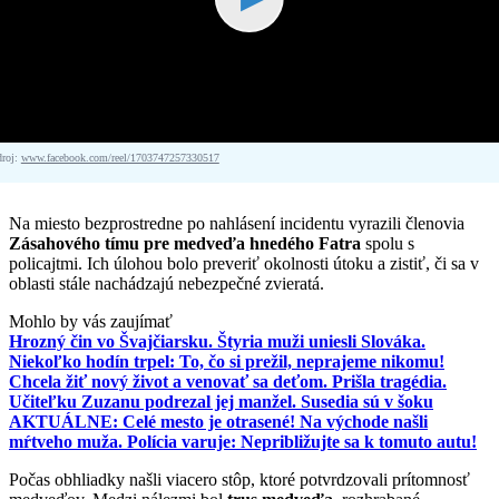
droj:
www.facebook.com/reel/1703747257330517
Na miesto bezprostredne po nahlásení incidentu vyrazili členovia
Zásahového tímu pre medveďa hnedého Fatra
spolu s
policajtmi. Ich úlohou bolo preveriť okolnosti útoku a zistiť, či sa v
oblasti stále nachádzajú nebezpečné zvieratá.
Mohlo by vás zaujímať
Hrozný čin vo Švajčiarsku. Štyria muži uniesli Slováka.
Niekoľko hodín trpel: To, čo si prežil, neprajeme nikomu!
Chcela žiť nový život a venovať sa deťom. Prišla tragédia.
Učiteľku Zuzanu podrezal jej manžel. Susedia sú v šoku
AKTUÁLNE: Celé mesto je otrasené! Na východe našli
mŕtveho muža. Polícia varuje: Nepribližujte sa k tomuto autu!
Počas obhliadky našli viacero stôp, ktoré potvrdzovali prítomnosť