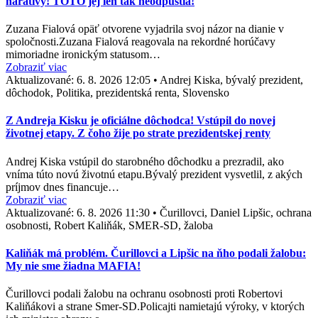
naratívy! TOTO jej len tak neodpustia!
Zuzana Fialová opäť otvorene vyjadrila svoj názor na dianie v
spoločnosti.Zuzana Fialová reagovala na rekordné horúčavy
mimoriadne ironickým statusom…
Zobraziť viac
Aktualizované:
6. 8. 2026 12:05
•
Andrej Kiska, bývalý prezident,
dôchodok, Politika, prezidentská renta, Slovensko
Z Andreja Kisku je oficiálne dôchodca! Vstúpil do novej
životnej etapy. Z čoho žije po strate prezidentskej renty
Andrej Kiska vstúpil do starobného dôchodku a prezradil, ako
vníma túto novú životnú etapu.Bývalý prezident vysvetlil, z akých
príjmov dnes financuje…
Zobraziť viac
Aktualizované:
6. 8. 2026 11:30
•
Čurillovci, Daniel Lipšic, ochrana
osobnosti, Robert Kaliňák, SMER-SD, žaloba
Kaliňák má problém. Čurillovci a Lipšic na ňho podali žalobu:
My nie sme žiadna MAFIA!
Čurillovci podali žalobu na ochranu osobnosti proti Robertovi
Kaliňákovi a strane Smer-SD.Policajti namietajú výroky, v ktorých