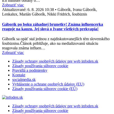
ich minister obrany o…
Zobraziť viac
Aktualizované:
6. 8. 2026 10:38
•
Gáborík, Ivana Gáborík,
Lenkalux, Marián Gáborík, Nikki Fridrich, šoubiznis
Gáborík po boku záhadnej brunetky! Známa influencerka
reaguje na kauzu. Jej slová o Ivane všetkých prekvapia!
Gáborík sa opäť stal jednou z najdiskutovanejších tém slovenského
šoubiznisu.Článok približuje, ako na medializovanú situáciu
reagovala známa influen…
Zobraziť viac
Zásady ochrany osobných údajov pre web infoden.sk
Zásady používania súborov cookie
Pravidlá a podmienky
Kontakt
socialmedia.sk
Vyhlásenie o ochrane osobných údajov (EU)
Zásady používania súborov cookie (EÚ)
Zásady ochrany osobných údajov pre web infoden.sk
Zásady používania súborov cookie