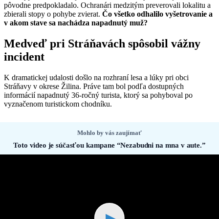
pôvodne predpokladalo. Ochranári medzitým preverovali lokalitu a
zbierali stopy o pohybe zvierat.
Čo všetko odhalilo vyšetrovanie a
v akom stave sa nachádza napadnutý muž?
Medveď pri Stráňavách spôsobil vážny
incident
K dramatickej udalosti došlo na rozhraní lesa a lúky pri obci
Stráňavy v okrese Žilina. Práve tam bol podľa dostupných
informácií napadnutý 36-ročný turista, ktorý sa pohyboval po
vyznačenom turistickom chodníku.
Mohlo by vás zaujímať
Toto video je súčasťou kampane “Nezabudni na mna v aute.”
▶