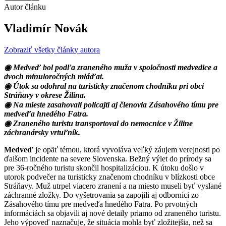
Autor článku
Vladimír Novák
Zobraziť všetky články autora
◉ Medveď bol podľa zraneného muža v spoločnosti medvedice a
dvoch minuloročných mláďat.
◉ Útok sa odohral na turisticky značenom chodníku pri obci
Stráňavy v okrese Žilina.
◉ Na mieste zasahovali policajti aj členovia Zásahového tímu pre
medveďa hnedého Fatra.
◉ Zraneného turistu transportoval do nemocnice v Žiline
záchranársky vrtuľník.
Medveď
je opäť témou, ktorá vyvoláva veľký záujem verejnosti po
ďalšom incidente na severe Slovenska. Bežný výlet do prírody sa
pre 36-ročného turistu skončil hospitalizáciou. K útoku došlo v
utorok podvečer na turisticky značenom chodníku v blízkosti obce
Stráňavy. Muž utrpel viacero zranení a na miesto museli byť vyslané
záchranné zložky. Do vyšetrovania sa zapojili aj odborníci zo
Zásahového tímu pre medveďa hnedého Fatra. Po prvotných
informáciách sa objavili aj nové detaily priamo od zraneného turistu.
Jeho výpoveď naznačuje, že situácia mohla byť zložitejšia, než sa