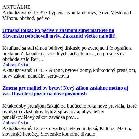
AKTUÁLNE
Aktualizované:
17:39
•
hygiena, Kaufland, myš, Nové Mesto nad
Váhom, obchod, pečivo
Otrasná fotka: Po pečive v známom supermarkete na
Slovensku pobehovali myšy. Zákazníci všetko nafotili!
Kaufland sa stal témou búrlivej diskusie po zverejnení fotografie z
predajne.Zákazníci na sociálnych sieťach riešia, čo presne sa v
obchode stalo.Reť…
Zobraziť viac
Aktualizované:
16:34
•
Airbnb, bytové domy, krátkodobý prenájom,
nový zákon, paneláky, správcovia
Zmena pre majiteľov bytov! Nový zákon zasiahne možno aj
vás. Dávajte si pozor na nové povinnosti
Krátkodobý prenájom čakajú od budúceho roka nové pravidlá, ktoré
ovplyvnia vlastníkov bytov, správcov aj obyvateľov
panelákov.Nový zákon zavádza povi…
Zobraziť viac
Aktualizované:
12:50
•
divadlo, Helena Sudická, Kultúra, Martin,
slovenské herečky, Slovenské komorné divadlo