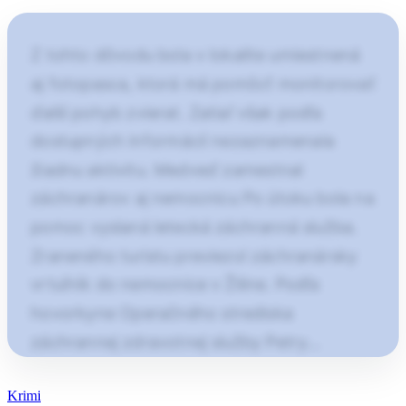
Z tohto dôvodu bola v lokalite umiestnená
aj fotopasca, ktorá má pomôcť monitorovať
ďalší pohyb zvierat. Zatiaľ však podľa
dostupných informácií nezaznamenala
žiadnu aktivitu. Medveď zamestnal
záchranárov aj nemocnicu Po útoku bola na
pomoc vyslaná letecká záchranná služba.
Zraneného turistu previezol záchranársky
vrtuľník do nemocnice v Žiline. Podľa
hovorkyne Operačného strediska
záchrannej zdravotnej služby Petry…
Článok pokračuje po kliknutí
Krimi