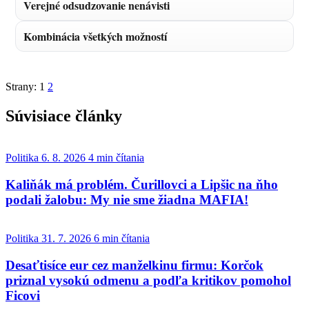
Verejné odsudzovanie nenávisti
Kombinácia všetkých možností
Strany:
1
2
Súvisiace články
Politika
6. 8. 2026
4 min čítania
Kaliňák má problém. Čurillovci a Lipšic na ňho
podali žalobu: My nie sme žiadna MAFIA!
Politika
31. 7. 2026
6 min čítania
Desaťtisíce eur cez manželkinu firmu: Korčok
priznal vysokú odmenu a podľa kritikov pomohol
Ficovi