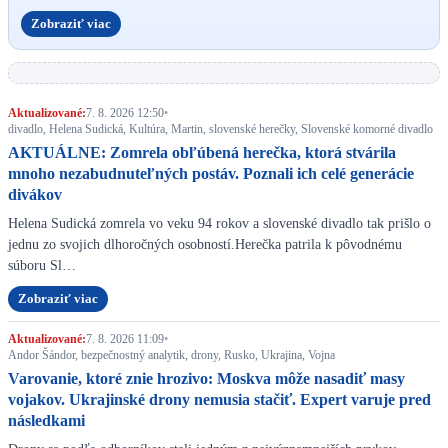
Zobraziť viac
Aktualizované:
7. 8. 2026 12:50
•
divadlo, Helena Sudická, Kultúra, Martin, slovenské herečky, Slovenské komorné divadlo
AKTUÁLNE: Zomrela obľúbená herečka, ktorá stvárila
mnoho nezabudnuteľných postáv. Poznali ich celé generácie
divákov
Helena Sudická zomrela vo veku 94 rokov a slovenské divadlo tak prišlo o
jednu zo svojich dlhoročných osobností.Herečka patrila k pôvodnému
súboru Sl…
Zobraziť viac
Aktualizované:
7. 8. 2026 11:09
•
Andor Šándor, bezpečnostný analytik, drony, Rusko, Ukrajina, Vojna
Varovanie, ktoré znie hrozivo: Moskva môže nasadiť masy
vojakov. Ukrajinské drony nemusia stačiť. Expert varuje pred
následkami