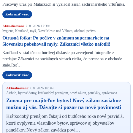
Pracovný úraz pri Malackách si vyžiadal zásah záchranárskeho vrtuľníka.
Zobraziť viac
Aktualizované:
7. 8. 2026 17:39
•
hygiena, Kaufland, myš, Nové Mesto nad Váhom, obchod, pečivo
Otrasná fotka: Po pečive v známom supermarkete na
Slovensku pobehovali myšy. Zákazníci všetko nafotili!
Kaufland sa stal témou búrlivej diskusie po zverejnení fotografie z
predajne.Zákazníci na sociálnych sieťach riešia, čo presne sa v obchode
stalo.Reť…
Zobraziť viac
Aktualizované:
7. 8. 2026 16:34
•
Airbnb, bytové domy, krátkodobý prenájom, nový zákon, paneláky, správcovia
Zmena pre majiteľov bytov! Nový zákon zasiahne
možno aj vás. Dávajte si pozor na nové povinnosti
Krátkodobý prenájom čakajú od budúceho roka nové pravidlá,
ktoré ovplyvnia vlastníkov bytov, správcov aj obyvateľov
panelákov.Nový zákon zavádza povi…