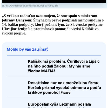
zdroj:
www.facebook.com/reel/2109382079922816
„S veľkou radosťou oznamujem, že sme spolu s ministrom
(obrany Denysom) Šmyhalom práve podpísali memorandum o
14. balíku podpory, ktorý počíta s tým, že Slovensko poskytne
Ukrajine ženijnú a protimínovú pomoc,“
uviedol Kaliňák vo
svojom prejave.
Mohlo by vás zaujímať
Kaliňák má problém. Čurillovci a Lipšic
na ňho podali žalobu: My nie sme
žiadna MAFIA!
Desaťtisíce eur cez manželkinu firmu:
Korčok priznal vysokú odmenu a podľa
kritikov pomohol Ficovi
Europoslankyňa Lexmann poslala