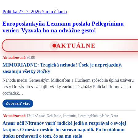
Politika
27. 7. 2026
5 min čítania
Europoslankyňa Lexmann poslala Pellegrinimu
veniec: Vyzvala ho na odvážne gesto!
AKTUÁLNE
Aktualizované:
20:08
MIMORIADNE: Tragická nehoda! Úsek je neprejazdný,
zasahujú všetky zložky
Nehoda medzi Gemerským Milhosťom a Hucínom spôsobila úplnú uzáveru
cesty.Do zásahu sa zapojili všetky záchranné zložky.Polícia informovala o
obchádzk…
Zobraziť viac
Aktualizované:
13:11
•
Ansar, Deň Indie, komunita, LearningHub, násilie, Nitra
Ansar učil Nitranov variť indické jedlá a rozprával o svojej
krajine. O mesiac neskôr ho surovo napadli. Po brutálnom
útoku prehovoril o tom, čo sa mu stalo