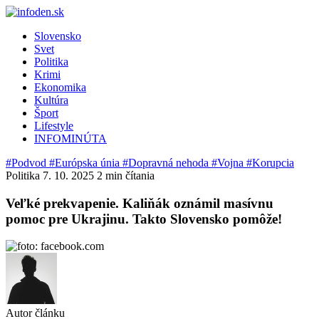
Slovensko
Svet
Politika
Krimi
Ekonomika
Kultúra
Šport
Lifestyle
INFOMINÚTA
#Podvod
#Európska únia
#Dopravná nehoda
#Vojna
#Korupcia
Politika
7. 10. 2025
2 min čítania
Veľké prekvapenie. Kaliňák oznámil masívnu
pomoc pre Ukrajinu. Takto Slovensko pomôže!
Autor článku