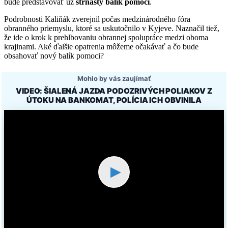
bude predstavovať už
štrnásty balík pomoci
.
Podrobnosti Kaliňák zverejnil počas medzinárodného fóra
obranného priemyslu, ktoré sa uskutočnilo v Kyjeve. Naznačil tiež,
že ide o krok k prehlbovaniu obrannej spolupráce medzi oboma
krajinami. Aké ďalšie opatrenia môžeme očakávať a čo bude
obsahovať nový balík pomoci?
Mohlo by vás zaujímať
VIDEO: ŠIALENÁ JAZDA PODOZRIVÝCH POLIAKOV Z
ÚTOKU NA BANKOMAT, POLÍCIA ICH OBVINILA
▶