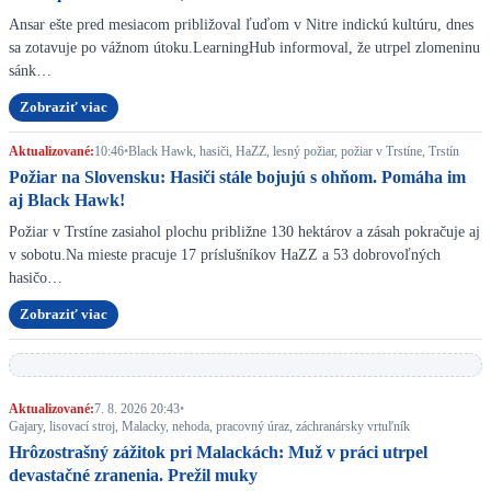
Ansar ešte pred mesiacom približoval ľuďom v Nitre indickú kultúru, dnes
sa zotavuje po vážnom útoku.LearningHub informoval, že utrpel zlomeninu
sánk…
Zobraziť viac
Aktualizované:
10:46
•
Black Hawk, hasiči, HaZZ, lesný požiar, požiar v Trstíne, Trstín
Požiar na Slovensku: Hasiči stále bojujú s ohňom. Pomáha im
aj Black Hawk!
Požiar v Trstíne zasiahol plochu približne 130 hektárov a zásah pokračuje aj
v sobotu.Na mieste pracuje 17 príslušníkov HaZZ a 53 dobrovoľných
hasičo…
Zobraziť viac
Aktualizované:
7. 8. 2026 20:43
•
Gajary, lisovací stroj, Malacky, nehoda, pracovný úraz, záchranársky vrtuľník
Hrôzostrašný zážitok pri Malackách: Muž v práci utrpel
devastačné zranenia. Prežil muky