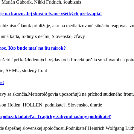
 Marián Gáborík, Nikki Fridrich, šoubiznis
 na kauzu. Jej slová o Ivane všetkých prekvapia!
oubiznisu.Článok približuje, ako na medializovanú situáciu reagovala 
dinná karta, rodiny s deťmi, Slovensko, zľavy
omoc. Kto bude mať na ňu nárok?
ušetriť pri každodenných výdavkoch.Projekt počíta so zľavami na pot
sie, SHMÚ, studený front
e!
čavy sa skončia.Meteorológovia upozorňujú na príchod studeného front
 von Hollen, HOLLEN, podnikateľ, Slovensko, úmrtie
 spoluzakladateľa. Tragicky zahynul známy podnikateľ
rode úspešnej slovenskej spoločnosti.Podnikateľ Heinrich Wolfgang Lu