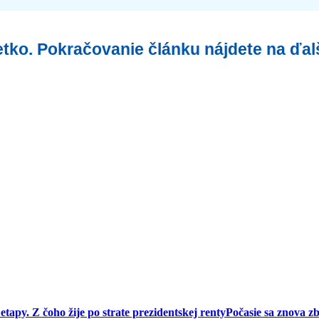
šetko. Pokračovanie článku nájdete na ďal
etapy. Z čoho žije po strate prezidentskej renty
Počasie sa znova z