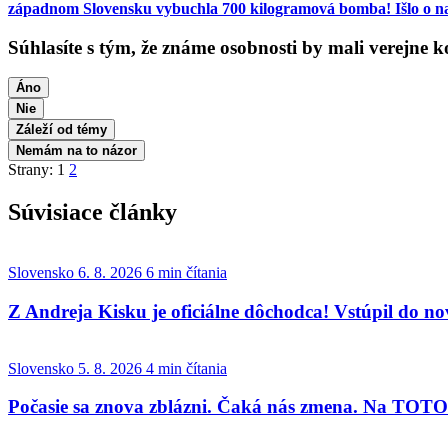
západnom Slovensku vybuchla 700 kilogramová bomba! Išlo o 
Súhlasíte s tým, že známe osobnosti by mali verejne
Áno
Nie
Záleží od témy
Nemám na to názor
Strany:
1
2
Súvisiace články
Slovensko
6. 8. 2026
6 min čítania
Z Andreja Kisku je oficiálne dôchodca! Vstúpil do nove
Slovensko
5. 8. 2026
4 min čítania
Počasie sa znova zblázni. Čaká nás zmena. Na TOTO 