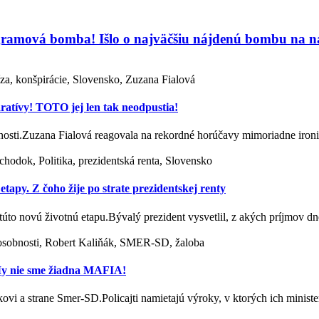
ramová bomba! Išlo o najväčšiu nájdenú bombu na 
íza, konšpirácie, Slovensko, Zuzana Fialová
aratívy! TOTO jej len tak neodpustia!
očnosti.Zuzana Fialová reagovala na rekordné horúčavy mimoriadne ir
chodok, Politika, prezidentská renta, Slovensko
etapy. Z čoho žije po strate prezidentskej renty
túto novú životnú etapu.Bývalý prezident vysvetlil, z akých príjmov d
a osobnosti, Robert Kaliňák, SMER-SD, žaloba
 My nie sme žiadna MAFIA!
kovi a strane Smer-SD.Policajti namietajú výroky, v ktorých ich minis