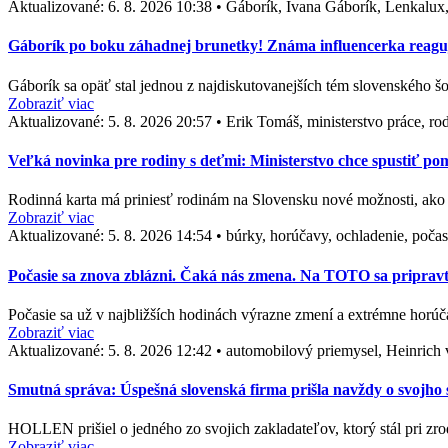
Aktualizované:
6. 8. 2026 10:38
•
Gáborík, Ivana Gáborík, Lenkalux,
Gáborík po boku záhadnej brunetky! Známa influencerka reaguje
Gáborík sa opäť stal jednou z najdiskutovanejších tém slovenského š
Zobraziť viac
Aktualizované:
5. 8. 2026 20:57
•
Erik Tomáš, ministerstvo práce, ro
Veľká novinka pre rodiny s deťmi: Ministerstvo chce spustiť p
Rodinná karta má priniesť rodinám na Slovensku nové možnosti, ako 
Zobraziť viac
Aktualizované:
5. 8. 2026 14:54
•
búrky, horúčavy, ochladenie, poča
Počasie sa znova zblázni. Čaká nás zmena. Na TOTO sa pripravt
Počasie sa už v najbližších hodinách výrazne zmení a extrémne horú
Zobraziť viac
Aktualizované:
5. 8. 2026 12:42
•
automobilový priemysel, Heinrich
Smutná správa: Úspešná slovenská firma prišla navždy o svojho
HOLLEN prišiel o jedného zo svojich zakladateľov, ktorý stál pri z
Zobraziť viac