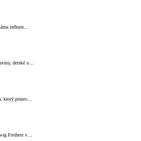
známa influen…
raviny, detské o…
u, ktorý prines…
dwig Freiherr v…