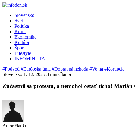
Slovensko
Svet
Politika
Krimi
Ekonomika
Kultúra
Šport
Lifestyle
INFOMINÚTA
#Podvod
#Európska únia
#Dopravná nehoda
#Vojna
#Korupcia
Slovensko
1. 12. 2025
3 min čítania
Zúčastnil sa protestu, a nemohol ostať ticho! Marián
Autor článku