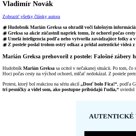
Vladimír Novák
Zobraziť všetky články autora
◉
Hudobník Marián Greksa sa ohradil voči falošným informáciám
◉
Greksa sa akcie zúčastnil napriek tomu, že ochorel počas cest
◉
Umelá inteligencia podľa neho vytvorila zavádzajúce fotky a v
◉
Z postele poslal trolom ostrý odkaz a pridal autentické videá z
Marián Greksa prehovoril z postele: Falošné zábery ho
Hudobník
Marián Greksa
sa ocitol v nečakanej situácii. Po tom, čo 
Hoci počas cesty na východ ochorel, mlčať nedokázal. Z postele preto
Protest, ktorý bol reakciou na sériu akcií
„Dosť bolo Fica!“
, podľa G
tri pesničky a videl som, ako postupne pribúdajú ľudia,“
uviedol 
AUTENTICKÉ 