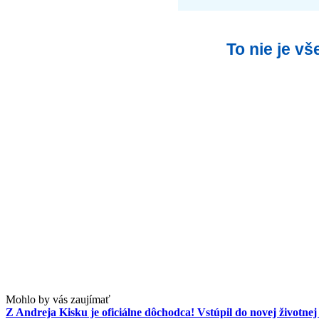
To nie je v
Mohlo by vás zaujímať
Z Andreja Kisku je oficiálne dôchodca! Vstúpil do novej životnej 