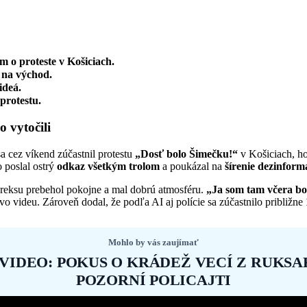
 o proteste v Košiciach.
y na východ.
ideá.
 protestu.
 vytočili
sa cez víkend zúčastnil protestu
„Dosť bolo Šimečku!“
v Košiciach, ho
 poslal ostrý
odkaz všetkým trolom
a poukázal na
šírenie dezinformá
reksu prebehol pokojne a mal dobrú atmosféru.
„Ja som tam včera bol
vo videu. Zároveň dodal, že podľa AI aj polície sa zúčastnilo približne
Mohlo by vás zaujímať
VIDEO: POKUS O KRÁDEŽ VECÍ Z RUKSA
POZORNÍ POLICAJTI