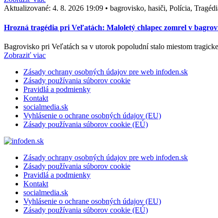
Aktualizované:
4. 8. 2026 19:09
•
bagrovisko, hasiči, Polícia, Tragéd
Hrozná tragédia pri Veľatách: Maloletý chlapec zomrel v bagrovis
Bagrovisko pri Veľatách sa v utorok popoludní stalo miestom tragicke
Zobraziť viac
Zásady ochrany osobných údajov pre web infoden.sk
Zásady používania súborov cookie
Pravidlá a podmienky
Kontakt
socialmedia.sk
Vyhlásenie o ochrane osobných údajov (EU)
Zásady používania súborov cookie (EÚ)
Zásady ochrany osobných údajov pre web infoden.sk
Zásady používania súborov cookie
Pravidlá a podmienky
Kontakt
socialmedia.sk
Vyhlásenie o ochrane osobných údajov (EU)
Zásady používania súborov cookie (EÚ)