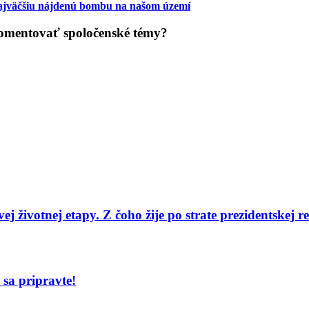
najväčšiu nájdenú bombu na našom území
 komentovať spoločenské témy?
j životnej etapy. Z čoho žije po strate prezidentskej r
sa pripravte!