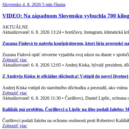
Slovensko
4. 8. 2026
5 min čítania
VIDEO: Na západnom Slovensku vybuchla 700 kilog
AKTUÁLNE
Aktualizované:
6. 8. 2026 13:24
•
horúčavy, Instagram, klimatická kr
Zuzana Fialová to natrela konšpirátorom, ktorí šíria proruské n
Zuzana Fialová opäť otvorene vyjadrila svoj názor na dianie v spol
Zobraziť viac
Aktualizované:
6. 8. 2026 12:05
•
Andrej Kiska, bývalý prezident, dô
Z Andreja Kisku je oficiálne dôchodca! Vstúpil do novej životnej 
Andrej Kiska vstúpil do starobného dôchodku a prezradil, ako vníma 
Zobraziť viac
Aktualizované:
6. 8. 2026 11:30
•
Čurillovci, Daniel Lipšic, ochran
Kaliňák má problém. Čurillovci a Lipšic na ňho podali žalobu:
Čurillovci podali žalobu na ochranu osobnosti proti Robertovi Kaliňá
Zobraziť viac