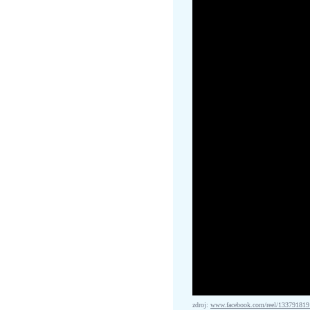
zdroj:
www.facebook.com/reel/13379181