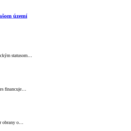
našom území
onickým statusom…
nes financuje…
ter obrany o…