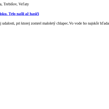
ia, Trebišov, Veľaty
ku. Telo našli až hasiči
j udalosti, pri ktorej zomrel maloletý chlapec.Vo vode ho najskôr hľad