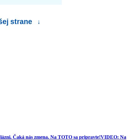
šej strane
↓
blázni. Čaká nás zmena. Na TOTO sa pripravte!
VIDEO: Na