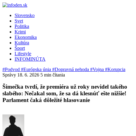
Slovensko
Svet
Politika
Krimi
Ekonomika
Kultúra
Šport
Lifestyle
INFOMINÚTA
#Podvod
#Európska únia
#Dopravná nehoda
#Vojna
#Korupcia
Správy
18. 6. 2026
5 min čítania
Šimečka tvrdí, že premiéra už roky nevidel takého
slabého: Nečakal som, že sa dá klesnúť ešte nižšie!
Parlament čaká dôležité hlasovanie