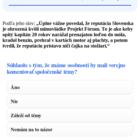
Podľa jeho slov:
„Úplne vážne povedal, že reputácia Slovenska
je ohrozená kvôli mimovládke Projekt Fórum. To je ako keby
opitý kapitán 20 rokov narážal prenajatou loďou do móla,
kradol benzín, prehral v kartách motor aj plachty, a potom
tvrdil, že reputáciu prístavu ničí čajka na stožiari,“
Súhlasíte s tým, že známe osobnosti by mali verejne
komentovať spoločenské témy?
Áno
Nie
Záleží od témy
Nemám na to názor