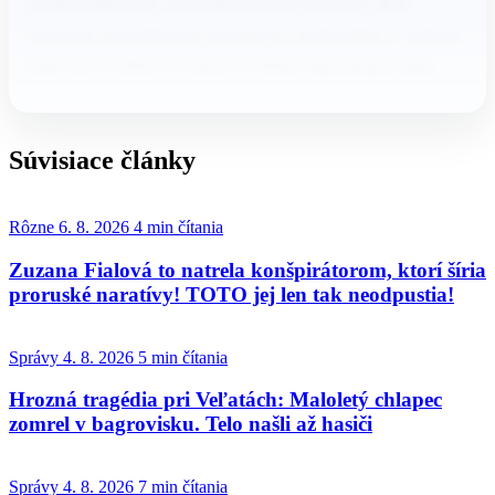
zodpovednosti. K situácii došlo po tom, ako
skupina opozičných poslancov požiadala o výklad
zákona. Podľa ich názoru vláda nepostupovala…
Súvisiace články
Rôzne
6. 8. 2026
4 min čítania
Zuzana Fialová to natrela konšpirátorom, ktorí šíria
proruské naratívy! TOTO jej len tak neodpustia!
Správy
4. 8. 2026
5 min čítania
Hrozná tragédia pri Veľatách: Maloletý chlapec
zomrel v bagrovisku. Telo našli až hasiči
Správy
4. 8. 2026
7 min čítania