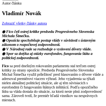
Autor článku
Vladimír Novák
Zobraziť všetky články autora
◉ Fico čelí ostrej kritike predsedu Progresívneho Slovenska
Michala Šimečku.
◉ Opozícia spochybňuje postup vlády v súvislosti s ústavným
zákonom o rozpočtovej zodpovednosti.
◉ V Národnej rade sa rozhoduje o vyslovení dôvery vláde.
◉ Spor sa dotýka aj otázky eurofondov, fungovania štátu a
politickej zodpovednosti.
Fico
sa pred dnešným rokovaním parlamentu stal terčom ostrej
kritiky zo strany opozície. Predseda Progresívneho Slovenska
Michal Šimečka využil príležitosť pred hlasovaním o dôvere vláde a
adresoval premiérovi viacero výhrad. Jeho vyjadrenia sa týkali
nielen aktuálnej politickej situácie, ale aj tém súvisiacich s
eurofondmi či fungovaním štátnych inštitúcií. Podľa opozičného
lídra sa vláda dostala do situácie, za ktorú nesie plnú zodpovednosť
sama. Zároveň tvrdí, že premiér hľadá vinníkov na nesprávnych
miestach.