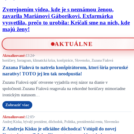
Zverejnením videa, kde je s neznámou ženou,
zavarila Mariánovi Gáborikovi. Exfarmárka
vysvetlila, prečo to urobila: Kričali sme na nich, kde
majú ženy!
AKTUÁLNE
Aktualizované:
13:24
•
horúčavy, Instagram, klimatická kríza, konšpirácie, Slovensko, Zuzana Fialová
Zuzana Fialová to natrela konšpirátorom, ktorí šíria proruské
naratívy! TOTO jej len tak neodpustia!
Zuzana Fialová opäť otvorene vyjadrila svoj názor na dianie v
spoločnosti.Zuzana Fialová reagovala na rekordné horúčavy mimoriadne
ironickým statusom…
Zobraziť viac
Aktualizované:
12:05
•
Andrej Kiska, bývalý prezident, dôchodok, Politika, prezidentská renta, Slovensko
Z Andreja Kisku je oficiálne dôchodca! Vstúpil do novej