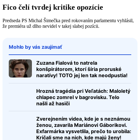
Fico čelí tvrdej kritike opozície
Predseda PS Michal Šimečka pred rokovaním parlamentu vyhlásil,
že premiéra už dlho nevidel v takej slabej pozícii.
Mohlo by vás zaujímať
Zuzana Fialová to natrela
konšpirátorom, ktorí šíria proruské
naratívy! TOTO jej len tak neodpustia!
Hrozná tragédia pri Veľatách: Maloletý
chlapec zomrel v bagrovisku. Telo
našli až hasiči
Zverejnením videa, kde je s neznámou
ženou, zavarila Mariánovi Gáborikovi.
Exfarmárka vysvetlila, prečo to urobila:
Kričali sme na nich, kde majú ženy!