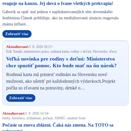
reaguje na kauzu. Jej slová o Ivane všetkých prekvapia!
Gáborík sa opäť stal jednou z najdiskutovanejších tém slovenského
šoubiznisu.Článok približuje, ako na medializovanú situáciu reagovala
známa influen…
Zobraziť viac
Aktualizované:
5. 8. 2026 20:57
•
Erik Tomáš, ministerstvo práce, rodinná karta, rodiny s deťmi, Slovensko, zľavy
Veľká novinka pre rodiny s deťmi: Ministerstvo
chce spustiť pomoc. Kto bude mať na ňu nárok?
Rodinná karta má priniesť rodinám na Slovensku nové
možnosti, ako ušetriť pri každodenných výdavkoch.Projekt
počíta so zľavami na potraviny, detské o…
Zobraziť viac
Aktualizované:
5. 8. 2026 14:54
•
búrky, horúčavy, ochladenie, počasie, SHMÚ, studený front
Počasie sa znova zblázni. Čaká nás zmena. Na TOTO sa