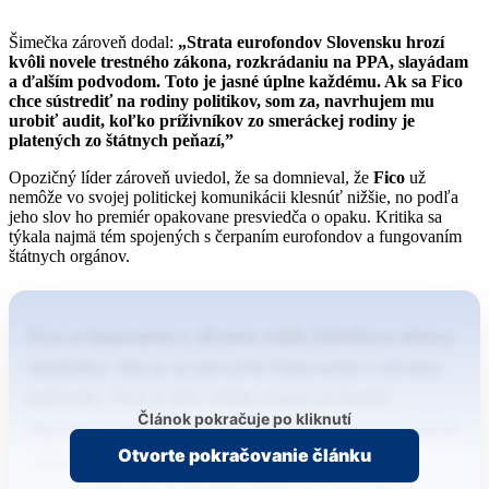
Šimečka zároveň dodal:
„Strata eurofondov Slovensku hrozí
kvôli novele trestného zákona, rozkrádaniu na PPA, slayádam
a ďalším podvodom. Toto je jasné úplne každému. Ak sa Fico
chce sústrediť na rodiny politikov, som za, navrhujem mu
urobiť audit, koľko príživníkov zo smeráckej rodiny je
platených zo štátnych peňazí,”
Opozičný líder zároveň uviedol, že sa domnieval, že
Fico
už
nemôže vo svojej politickej komunikácii klesnúť nižšie, no podľa
jeho slov ho premiér opakovane presviedča o opaku. Kritika sa
týkala najmä tém spojených s čerpaním eurofondov a fungovaním
štátnych orgánov.
Fico a hlasovanie o dôvere vláde Dôležitou témou
dnešného dňa je aj samotné hlasovanie o dôvere
kabinetu. Fico a jeho vláda musia požiadať
Článok pokračuje po kliknutí
Národnú radu o vyslovenie dôvery. Táto povinnosť
Otvorte pokračovanie článku
vyplýva z ústavného zákona o rozpočtovej