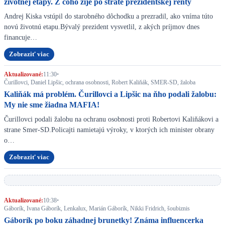
životnej etapy. Z čoho žije po strate prezidentskej renty
Andrej Kiska vstúpil do starobného dôchodku a prezradil, ako vníma túto
novú životnú etapu.Bývalý prezident vysvetlil, z akých príjmov dnes
financuje…
Zobraziť viac
Aktualizované:
11:30
•
Čurillovci, Daniel Lipšic, ochrana osobnosti, Robert Kaliňák, SMER-SD, žaloba
Kaliňák má problém. Čurillovci a Lipšic na ňho podali žalobu:
My nie sme žiadna MAFIA!
Čurillovci podali žalobu na ochranu osobnosti proti Robertovi Kaliňákovi a
strane Smer-SD.Policajti namietajú výroky, v ktorých ich minister obrany
o…
Zobraziť viac
Aktualizované:
10:38
•
Gáborík, Ivana Gáborík, Lenkalux, Marián Gáborík, Nikki Fridrich, šoubiznis
Gáborík po boku záhadnej brunetky! Známa influencerka