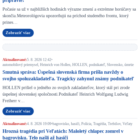
pripravte!
Počasie sa už v najbližších hodinách výrazne zmení a extrémne horúčavy sa
skončia.Meteorológovia upozorňujú na príchod studeného frontu, ktorý
prines…
Zobraziť viac
Aktualizované:
5. 8. 2026 12:42
•
automobilový priemysel, Heinrich von Hollen, HOLLEN, podnikateľ, Slovensko, úmrtie
Smutná správa: Úspešná slovenská firma prišla navždy o
svojho spoluzakladateľa. Tragicky zahynul známy podnikateľ
HOLLEN prišiel o jedného zo svojich zakladateľov, ktorý stál pri zrode
úspešnej slovenskej spoločnosti.Podnikateľ Heinrich Wolfgang Ludwig
Freiherr v…
Zobraziť viac
Aktualizované:
4. 8. 2026 19:09
•
bagrovisko, hasiči, Polícia, Tragédia, Trebišov, Veľaty
Hrozná tragédia pri Veľatách: Maloletý chlapec zomrel v
bagrovisku. Telo našli až hasiči