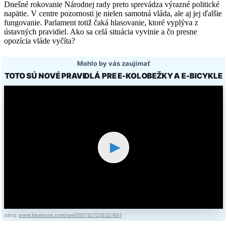
Dnešné rokovanie Národnej rady preto sprevádza výrazné politické
napätie. V centre pozornosti je nielen samotná vláda, ale aj jej ďalšie
fungovanie. Parlament totiž čaká hlasovanie, ktoré vyplýva z
ústavných pravidiel. Ako sa celá situácia vyvinie a čo presne
opozícia vláde vyčíta?
Mohlo by vás zaujímať
TOTO SÚ NOVÉ PRAVIDLÁ PRE E-KOLOBEŽKY A E-BICYKLE
▶
zdroj:
www.facebook.com/reel/1007327235327661