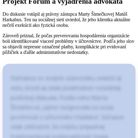
Projekt Fórum a vyjadrenia advokáta
Do diskusie vstúpil aj právny zástupca Marty Šimečkovej Matúš
Harkabus. Ten na sociálnej sieti uviedol, že jeho klientka aktuálne
nečelí exekúcii ako fyzická osoba.
Zároveň priznal, že počas preverovania hospodárenia organizácie
boli identifikované viaceré problémy v účtovníctve. Podľa jeho slov
sa objavili nepresne označené platby, komplikácie pri evidovaní
pôžičiek a ďalšie administratívne nedostatky.
Harkabus vo svojom stanovisku uviedol aj
vetu, ktorá sa stala predmetom rozsiahlej
politickej diskusie. Podľa neho Marta
Šimečková „úplne rezignovala na svoje
povinnosti z účtovného hľadiska“. Súčasne
však zdôraznil, že otázku prípadnej
trestnoprávnej zodpovednosti musia