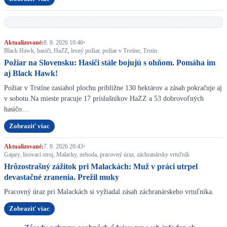
Aktualizované:
8. 8. 2026 10:46
•
Black Hawk, hasiči, HaZZ, lesný požiar, požiar v Trstíne, Trstín
Požiar na Slovensku: Hasiči stále bojujú s ohňom. Pomáha im
aj Black Hawk!
Požiar v Trstíne zasiahol plochu približne 130 hektárov a zásah pokračuje aj
v sobotu.Na mieste pracuje 17 príslušníkov HaZZ a 53 dobrovoľných
hasičo…
Zobraziť viac
Aktualizované:
7. 8. 2026 20:43
•
Gajary, lisovací stroj, Malacky, nehoda, pracovný úraz, záchranársky vrtuľník
Hrôzostrašný zážitok pri Malackách: Muž v práci utrpel
devastačné zranenia. Prežil muky
Pracovný úraz pri Malackách si vyžiadal zásah záchranárskeho vrtuľníka.
Zobraziť viac