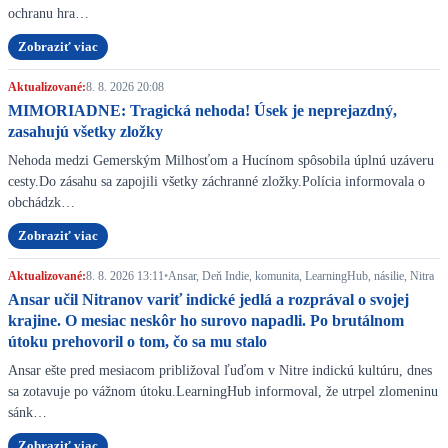
ochranu hra…
Zobraziť viac
Aktualizované:
8. 8. 2026 20:08
MIMORIADNE: Tragická nehoda! Úsek je neprejazdný,
zasahujú všetky zložky
Nehoda medzi Gemerským Milhosťom a Hucínom spôsobila úplnú uzáveru
cesty.Do zásahu sa zapojili všetky záchranné zložky.Polícia informovala o
obchádzk…
Zobraziť viac
Aktualizované:
8. 8. 2026 13:11
•
Ansar, Deň Indie, komunita, LearningHub, násilie, Nitra
Ansar učil Nitranov variť indické jedlá a rozprával o svojej
krajine. O mesiac neskôr ho surovo napadli. Po brutálnom
útoku prehovoril o tom, čo sa mu stalo
Ansar ešte pred mesiacom približoval ľuďom v Nitre indickú kultúru, dnes
sa zotavuje po vážnom útoku.LearningHub informoval, že utrpel zlomeninu
sánk…
Zobraziť viac