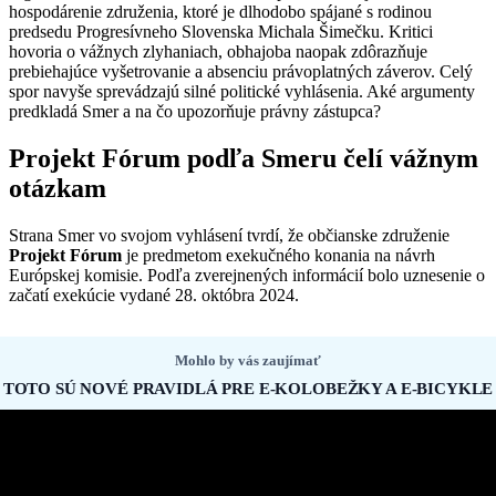
hospodárenie združenia, ktoré je dlhodobo spájané s rodinou
predsedu Progresívneho Slovenska Michala Šimečku. Kritici
hovoria o vážnych zlyhaniach, obhajoba naopak zdôrazňuje
prebiehajúce vyšetrovanie a absenciu právoplatných záverov. Celý
spor navyše sprevádzajú silné politické vyhlásenia. Aké argumenty
predkladá Smer a na čo upozorňuje právny zástupca?
Projekt Fórum podľa Smeru čelí vážnym
otázkam
Strana Smer vo svojom vyhlásení tvrdí, že občianske združenie
Projekt Fórum
je predmetom exekučného konania na návrh
Európskej komisie. Podľa zverejnených informácií bolo uznesenie o
začatí exekúcie vydané 28. októbra 2024.
Mohlo by vás zaujímať
TOTO SÚ NOVÉ PRAVIDLÁ PRE E-KOLOBEŽKY A E-BICYKLE