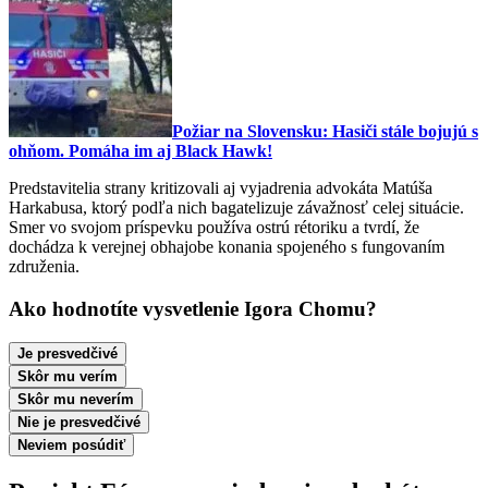
Požiar na Slovensku: Hasiči stále bojujú s
ohňom. Pomáha im aj Black Hawk!
Predstavitelia strany kritizovali aj vyjadrenia advokáta Matúša
Harkabusa, ktorý podľa nich bagatelizuje závažnosť celej situácie.
Smer vo svojom príspevku používa ostrú rétoriku a tvrdí, že
dochádza k verejnej obhajobe konania spojeného s fungovaním
združenia.
Ako hodnotíte vysvetlenie Igora Chomu?
Je presvedčivé
Skôr mu verím
Skôr mu neverím
Nie je presvedčivé
Neviem posúdiť