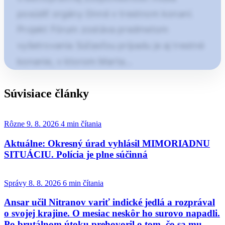
posúdiť orgány činné v trestnom konaní.
Projekt Fórum zostáva predmetom
vyšetrovania Súčasťou prípadu je aj trestné
konanie, v ktorom Marta…
Článok pokračuje po kliknutí
Súvisiace články
Otvorte pokračovanie článku
Rôzne
9. 8. 2026
4 min čítania
Aktuálne: Okresný úrad vyhlásil MIMORIADNU
SITUÁCIU. Polícia je plne súčinná
Správy
8. 8. 2026
6 min čítania
Ansar učil Nitranov variť indické jedlá a rozprával
o svojej krajine. O mesiac neskôr ho surovo napadli.
Po brutálnom útoku prehovoril o tom, čo sa mu