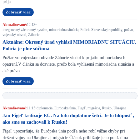
prija…
Zobraziť viac
Aktualizované:
12:13
•
integrovaný záchranný systém, mimoriadna situácia, Polícia Slovenskej republiky, požiar,
vojenský obvod, Záhorie
Aktuálne: Okresný úrad vyhlásil MIMORIADNU SITUÁCIU.
Polícia je plne súčinná
Požiar vo vojenskom obvode Záhorie viedol k prijatiu mimoriadnych
opatrení.V článku sa dozviete, prečo bola vyhlásená mimoriadna situácia a
aké právo…
Zobraziť viac
Aktualizované:
11:15
•
diplomacia, Európska únia, Figeľ, migrácia, Rusko, Ukrajina
Ján Figeľ kritizuje EÚ. Na toto doplatíme šetci. Je to hlúposť ,
ako sme sa zachovali k Rusku!
Figeľ upozorňuje, že Európska únia podľa neho robí vážne chyby pri
riešení vojny na Ukrajine aj migrácie.Článok približuje jeho pohľad na