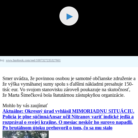
▶
droj:
www.facebook.com/reel/1007327235327661
Smer uvádza, že povinnou osobou je samotné občianske združenie a
že výška vymáhanej sumy spolu s ďalšími nákladmi presahuje 150-
tisíc eur. Vo svojom stanovisku zároveň poukazuje na skutočnosť,
že Marta Šimečková bola štatutárnou zástupkyňou organizácie.
Mohlo by vás zaujímať
Aktuálne: Okresný úrad vyhlásil MIMORIADNU SITUÁCIU.
Polícia je plne súčinná
Ansar učil Nitranov variť indické jedlá a
rozprával o svojej krajine. O mesiac neskôr ho surovo napadli.
Po brutálnom útoku prehovoril o tom, čo sa mu stalo