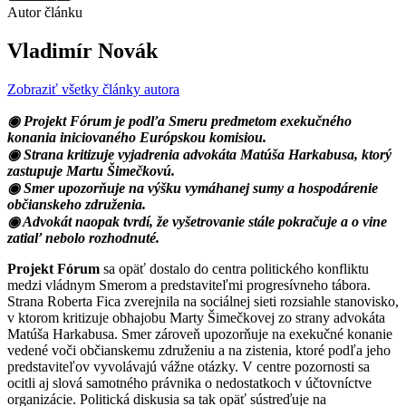
Autor článku
Vladimír Novák
Zobraziť všetky články autora
◉ Projekt Fórum je podľa Smeru predmetom exekučného
konania iniciovaného Európskou komisiou.
◉ Strana kritizuje vyjadrenia advokáta Matúša Harkabusa, ktorý
zastupuje Martu Šimečkovú.
◉ Smer upozorňuje na výšku vymáhanej sumy a hospodárenie
občianskeho združenia.
◉ Advokát naopak tvrdí, že vyšetrovanie stále pokračuje a o vine
zatiaľ nebolo rozhodnuté.
Projekt Fórum
sa opäť dostalo do centra politického konfliktu
medzi vládnym Smerom a predstaviteľmi progresívneho tábora.
Strana Roberta Fica zverejnila na sociálnej sieti rozsiahle stanovisko,
v ktorom kritizuje obhajobu Marty Šimečkovej zo strany advokáta
Matúša Harkabusa. Smer zároveň upozorňuje na exekučné konanie
vedené voči občianskemu združeniu a na zistenia, ktoré podľa jeho
predstaviteľov vyvolávajú vážne otázky. V centre pozornosti sa
ocitli aj slová samotného právnika o nedostatkoch v účtovníctve
organizácie. Politická diskusia sa tak opäť sústreďuje na