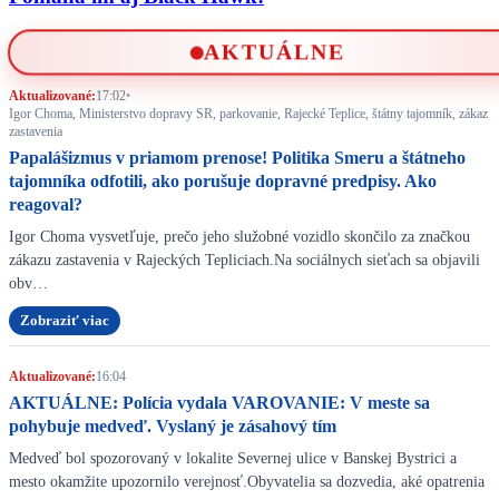
AKTUÁLNE
Aktualizované:
17:02
•
Igor Choma, Ministerstvo dopravy SR, parkovanie, Rajecké Teplice, štátny tajomník, zákaz
zastavenia
Papalášizmus v priamom prenose! Politika Smeru a štátneho
tajomníka odfotili, ako porušuje dopravné predpisy. Ako
reagoval?
Igor Choma vysvetľuje, prečo jeho služobné vozidlo skončilo za značkou
zákazu zastavenia v Rajeckých Tepliciach.Na sociálnych sieťach sa objavili
obv…
Zobraziť viac
Aktualizované:
16:04
AKTUÁLNE: Polícia vydala VAROVANIE: V meste sa
pohybuje medveď. Vyslaný je zásahový tím
Medveď bol spozorovaný v lokalite Severnej ulice v Banskej Bystrici a
mesto okamžite upozornilo verejnosť.Obyvatelia sa dozvedia, aké opatrenia