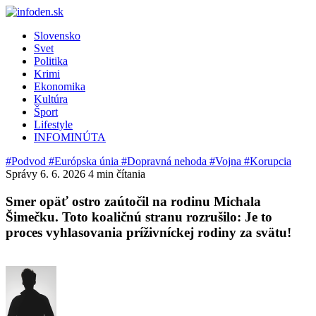
Slovensko
Svet
Politika
Krimi
Ekonomika
Kultúra
Šport
Lifestyle
INFOMINÚTA
#Podvod
#Európska únia
#Dopravná nehoda
#Vojna
#Korupcia
Správy
6. 6. 2026
4 min čítania
Smer opäť ostro zaútočil na rodinu Michala
Šimečku. Toto koaličnú stranu rozrušilo: Je to
proces vyhlasovania príživníckej rodiny za svätu!