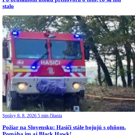
stalo
Správy
8. 8. 2026
5 min čítania
Požiar na Slovensku: Hasiči stále bojujú s ohňom.
Pomáha im aj Black Hawk!