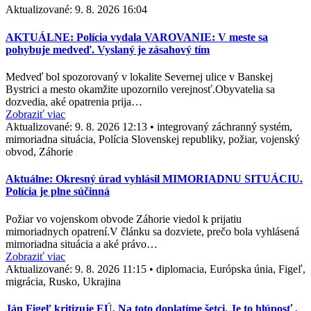
Aktualizované:
9. 8. 2026 16:04
AKTUÁLNE: Polícia vydala VAROVANIE: V meste sa
pohybuje medveď. Vyslaný je zásahový tím
Medveď bol spozorovaný v lokalite Severnej ulice v Banskej
Bystrici a mesto okamžite upozornilo verejnosť.Obyvatelia sa
dozvedia, aké opatrenia prija…
Zobraziť viac
Aktualizované:
9. 8. 2026 12:13
•
integrovaný záchranný systém,
mimoriadna situácia, Polícia Slovenskej republiky, požiar, vojenský
obvod, Záhorie
Aktuálne: Okresný úrad vyhlásil MIMORIADNU SITUÁCIU.
Polícia je plne súčinná
Požiar vo vojenskom obvode Záhorie viedol k prijatiu
mimoriadnych opatrení.V článku sa dozviete, prečo bola vyhlásená
mimoriadna situácia a aké právo…
Zobraziť viac
Aktualizované:
9. 8. 2026 11:15
•
diplomacia, Európska únia, Figeľ,
migrácia, Rusko, Ukrajina
Ján Figeľ kritizuje EÚ. Na toto doplatíme šetci. Je to hlúposť ,