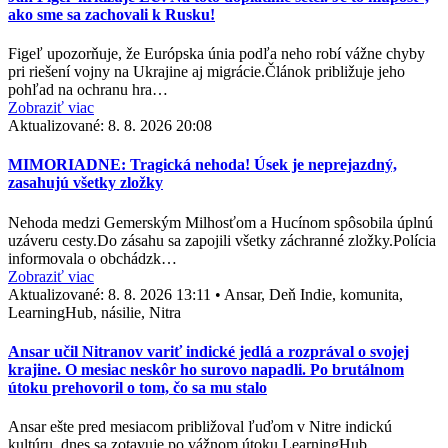
ako sme sa zachovali k Rusku!
Figeľ upozorňuje, že Európska únia podľa neho robí vážne chyby
pri riešení vojny na Ukrajine aj migrácie.Článok približuje jeho
pohľad na ochranu hra…
Zobraziť viac
Aktualizované:
8. 8. 2026 20:08
MIMORIADNE: Tragická nehoda! Úsek je neprejazdný,
zasahujú všetky zložky
Nehoda medzi Gemerským Milhosťom a Hucínom spôsobila úplnú
uzáveru cesty.Do zásahu sa zapojili všetky záchranné zložky.Polícia
informovala o obchádzk…
Zobraziť viac
Aktualizované:
8. 8. 2026 13:11
•
Ansar, Deň Indie, komunita,
LearningHub, násilie, Nitra
Ansar učil Nitranov variť indické jedlá a rozprával o svojej
krajine. O mesiac neskôr ho surovo napadli. Po brutálnom
útoku prehovoril o tom, čo sa mu stalo
Ansar ešte pred mesiacom približoval ľuďom v Nitre indickú
kultúru, dnes sa zotavuje po vážnom útoku.LearningHub