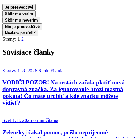
Je presvedčivé
Skôr mu verím
Skôr mu neverím
Nie je presvedčivé
Neviem posúdiť
Strany:
1
2
Súvisiace články
Správy
1. 8. 2026
6 min čítania
VODIČI POZOR! Na cestách začala platiť nová
dopravná značka. Za ignorovanie hrozí mastná
pokuta! Čo máte urobiť a kde značku môžete
vidieť?
Svet
1. 8. 2026
6 min čítania
Zelenskyj čakal pomoc, prišlo nepríjemné