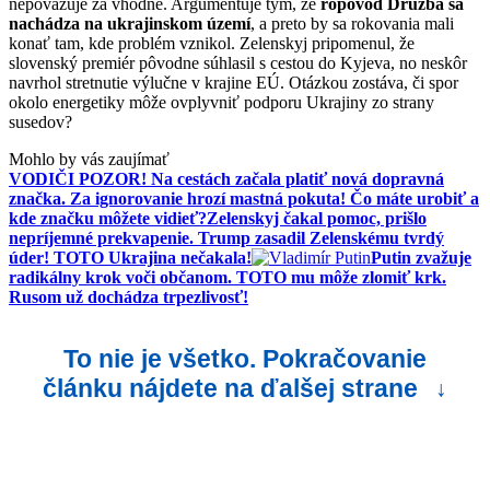
nepovažuje za vhodné. Argumentuje tým, že
ropovod Družba sa
nachádza na ukrajinskom území
, a preto by sa rokovania mali
konať tam, kde problém vznikol. Zelenskyj pripomenul, že
slovenský premiér pôvodne súhlasil s cestou do Kyjeva, no neskôr
navrhol stretnutie výlučne v krajine EÚ. Otázkou zostáva, či spor
okolo energetiky môže ovplyvniť podporu Ukrajiny zo strany
susedov?
Mohlo by vás zaujímať
VODIČI POZOR! Na cestách začala platiť nová dopravná
značka. Za ignorovanie hrozí mastná pokuta! Čo máte urobiť a
kde značku môžete vidieť?
Zelenskyj čakal pomoc, prišlo
nepríjemné prekvapenie. Trump zasadil Zelenskému tvrdý
úder! TOTO Ukrajina nečakala!
Putin zvažuje
radikálny krok voči občanom. TOTO mu môže zlomiť krk.
Rusom už dochádza trpezlivosť!
To nie je všetko. Pokračovanie
článku nájdete na ďalšej strane
↓