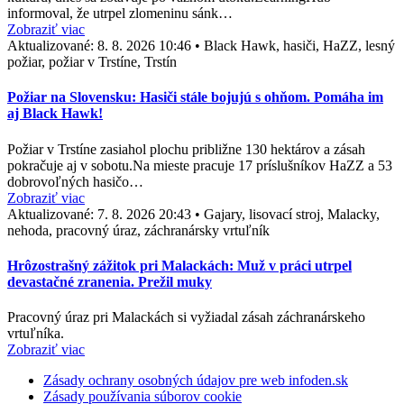
informoval, že utrpel zlomeninu sánk…
Zobraziť viac
Aktualizované:
8. 8. 2026 10:46
•
Black Hawk, hasiči, HaZZ, lesný
požiar, požiar v Trstíne, Trstín
Požiar na Slovensku: Hasiči stále bojujú s ohňom. Pomáha im
aj Black Hawk!
Požiar v Trstíne zasiahol plochu približne 130 hektárov a zásah
pokračuje aj v sobotu.Na mieste pracuje 17 príslušníkov HaZZ a 53
dobrovoľných hasičo…
Zobraziť viac
Aktualizované:
7. 8. 2026 20:43
•
Gajary, lisovací stroj, Malacky,
nehoda, pracovný úraz, záchranársky vrtuľník
Hrôzostrašný zážitok pri Malackách: Muž v práci utrpel
devastačné zranenia. Prežil muky
Pracovný úraz pri Malackách si vyžiadal zásah záchranárskeho
vrtuľníka.
Zobraziť viac
Zásady ochrany osobných údajov pre web infoden.sk
Zásady používania súborov cookie