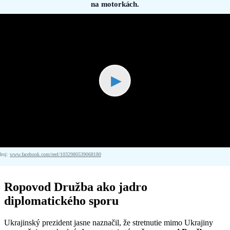
na motorkách.
▶
droj:
www.facebook.com/reel/1032980539068180
Ropovod Družba ako jadro
diplomatického sporu
Ukrajinský prezident jasne naznačil, že stretnutie mimo Ukrajiny