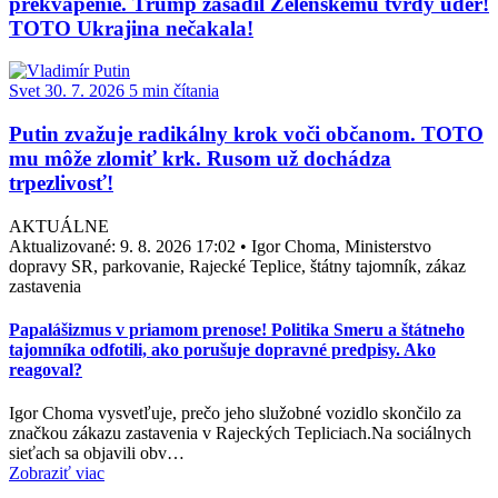
prekvapenie. Trump zasadil Zelenskému tvrdý úder!
TOTO Ukrajina nečakala!
Svet
30. 7. 2026
5 min čítania
Putin zvažuje radikálny krok voči občanom. TOTO
mu môže zlomiť krk. Rusom už dochádza
trpezlivosť!
AKTUÁLNE
Aktualizované:
9. 8. 2026 17:02
•
Igor Choma, Ministerstvo
dopravy SR, parkovanie, Rajecké Teplice, štátny tajomník, zákaz
zastavenia
Papalášizmus v priamom prenose! Politika Smeru a štátneho
tajomníka odfotili, ako porušuje dopravné predpisy. Ako
reagoval?
Igor Choma vysvetľuje, prečo jeho služobné vozidlo skončilo za
značkou zákazu zastavenia v Rajeckých Tepliciach.Na sociálnych
sieťach sa objavili obv…
Zobraziť viac