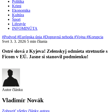
Politika
Krimi
Ekonomika
Kultúra
Šport
Lifestyle
INFOMINÚTA
#Podvod
#Európska únia
#Dopravná nehoda
#Vojna
#Korupcia
Svet
3. 3. 2026
5 min čítania
Ostré slová z Kyjeva! Zelenskyj odmieta stretnutie s
Ficom v EÚ. Jasne si stanovil podmienku!
Autor článku
Vladimír Novák
Zobraziť všetky články autora