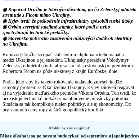
◉ Ropovod Družba je hlavným dôvodom, prečo Zelenskyj odmieta
stretnutie s Ficom mimo Ukrajiny.
◉ Kyjev tvrdí, že poškodenie infraštruktúry spôsobili ruské útoky.
◉ Orbán zverejnil satelitné snímky, ktoré podľa neho
spochybňujú technické prekážky.
◉ Slovensko pohrozilo zastavením núdzových dodávok elektriny
na Ukrajinu.
Ropovod Družba sa opäť stal centrom diplomatického napätia
medzi Ukrajinou a jej susedmi. Ukrajinský prezident Volodymyr
Zelenskyj odmietol návrh, aby sa stretol so slovenským premiérom
Robertom Ficom na pôde niektorej z krajín Európskej únie.
Podľa jeho slov by takéto rokovanie nedávalo zmysel, keďže
samotný problém sa týka územia Ukrajiny. Kyjev zároveň reagoval
aj na vyjadrenia maďarského premiéra Viktora Orbána. Ten tvrdí, že
neexistujú technické prekážky na obnovenie prevádzky potrubia.
Situácia sa tak komplikuje nielen politicky, ale aj ekonomicky. Do
hry vstupujú ceny ropy aj širší geopolitický konflikt.
Mohlo by vás zaujímať
Zákaz alkoholu sa po novom bude týkať od septembra aj spolujazdco