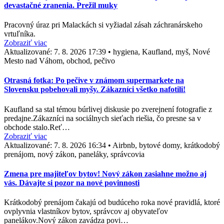
devastačné zranenia. Prežil muky
Pracovný úraz pri Malackách si vyžiadal zásah záchranárskeho
vrtuľníka.
Zobraziť viac
Aktualizované:
7. 8. 2026 17:39
•
hygiena, Kaufland, myš, Nové
Mesto nad Váhom, obchod, pečivo
Otrasná fotka: Po pečive v známom supermarkete na
Slovensku pobehovali myšy. Zákazníci všetko nafotili!
Kaufland sa stal témou búrlivej diskusie po zverejnení fotografie z
predajne.Zákazníci na sociálnych sieťach riešia, čo presne sa v
obchode stalo.Reť…
Zobraziť viac
Aktualizované:
7. 8. 2026 16:34
•
Airbnb, bytové domy, krátkodobý
prenájom, nový zákon, paneláky, správcovia
Zmena pre majiteľov bytov! Nový zákon zasiahne možno aj
vás. Dávajte si pozor na nové povinnosti
Krátkodobý prenájom čakajú od budúceho roka nové pravidlá, ktoré
ovplyvnia vlastníkov bytov, správcov aj obyvateľov
panelákov.Nový zákon zavádza povi…