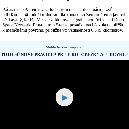
Počas misie
Artemis 2
sa loď Orion dostala do situácie, keď
približne na 40 minút úplne stratila kontakt so Zemou. Tento jav bol
očakávaný, keďže Mesiac zablokoval signál smerujúci k sieti Deep
Space Network. Práve v tom čase sa posádka nachádzala najbližšie
k mesačnému povrchu, približne vo vzdialenosti 6 545 kilometrov.
Mohlo by vás zaujímať
TOTO SÚ NOVÉ PRAVIDLÁ PRE E-KOLOBEŽKY A E-BICYKLE
▶