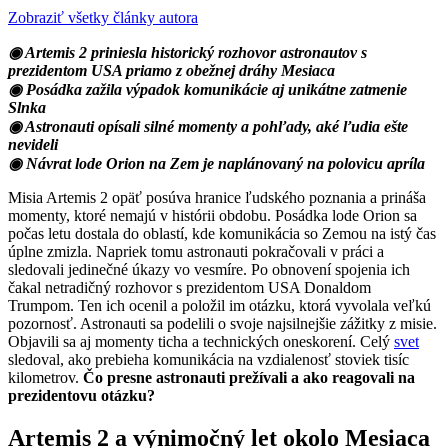
Zobraziť všetky články autora
◉ Artemis 2 priniesla historický rozhovor astronautov s
prezidentom USA priamo z obežnej dráhy Mesiaca
◉ Posádka zažila výpadok komunikácie aj unikátne zatmenie
Slnka
◉ Astronauti opísali silné momenty a pohľady, aké ľudia ešte
nevideli
◉ Návrat lode Orion na Zem je naplánovaný na polovicu apríla
Misia Artemis 2 opäť posúva hranice ľudského poznania a prináša
momenty, ktoré nemajú v histórii obdobu. Posádka lode Orion sa
počas letu dostala do oblastí, kde komunikácia so Zemou na istý čas
úplne zmizla. Napriek tomu astronauti pokračovali v práci a
sledovali jedinečné úkazy vo vesmíre. Po obnovení spojenia ich
čakal netradičný rozhovor s prezidentom USA Donaldom
Trumpom. Ten ich ocenil a položil im otázku, ktorá vyvolala veľkú
pozornosť. Astronauti sa podelili o svoje najsilnejšie zážitky z misie.
Objavili sa aj momenty ticha a technických oneskorení. Celý
svet
sledoval, ako prebieha komunikácia na vzdialenosť stoviek tisíc
kilometrov.
Čo presne astronauti prežívali a ako reagovali na
prezidentovu otázku?
Artemis 2 a výnimočný let okolo Mesiaca