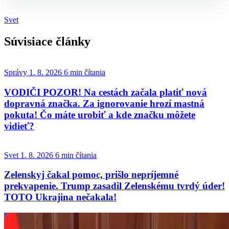
Článok pokračuje po kliknutí
Svet
Otvorte pokračovanie článku
Súvisiace články
Správy
1. 8. 2026
6 min čítania
VODIČI POZOR! Na cestách začala platiť nová
dopravná značka. Za ignorovanie hrozí mastná
pokuta! Čo máte urobiť a kde značku môžete
vidieť?
Svet
1. 8. 2026
6 min čítania
Zelenskyj čakal pomoc, prišlo nepríjemné
prekvapenie. Trump zasadil Zelenskému tvrdý úder!
TOTO Ukrajina nečakala!