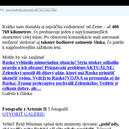
droj:
www.facebook.com/reel/1007327235327661
Krátko nato dosiahla aj najväčšiu vzdialenosť od Zeme – až
406
769 kilometrov
, čo predstavuje jeden z najvýznamnejších
momentov celej misie. Po obnovení komunikácie mali astronauti
možnosť sledovať aj
takmer hodinové zatmenie Slnka
, čo patrilo
k najpôsobivejším zážitkom letu.
Mohlo by vás zaujímať
Rusko vyhlásilo mimoriadnu situáciu! Séria útokov odhalila
pravdu o ich obrane! Priznávajú problémy
AKTUÁLNE:
Zelenskyj spustil 40-dňový plán, ktorý má Rusko prinútiť
ukončiť vojnu. Vydrží to Rusko?
VOJNA sa presunula aj do
Ruska: Trump prekvapivo pochválil Zelenského: Vediete si
celkom dobre, ale…
Galéria k článku
Fotografie z Artemis II
5 fotografií
OTVORIŤ GALÉRIU
Veliteľ Reid Wiseman opísal tieto momenty slovami:
„pohľady,