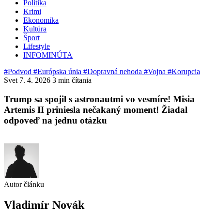
Politika
Krimi
Ekonomika
Kultúra
Šport
Lifestyle
INFOMINÚTA
#Podvod
#Európska únia
#Dopravná nehoda
#Vojna
#Korupcia
Svet
7. 4. 2026
3 min čítania
Trump sa spojil s astronautmi vo vesmíre! Misia
Artemis II priniesla nečakaný moment! Žiadal
odpoveď na jednu otázku
Autor článku
Vladimír Novák