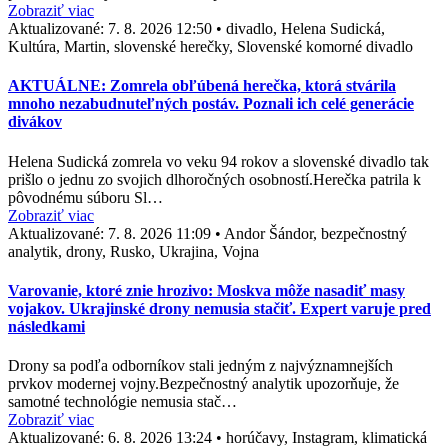
Zobraziť viac
Aktualizované:
7. 8. 2026 12:50
•
divadlo, Helena Sudická,
Kultúra, Martin, slovenské herečky, Slovenské komorné divadlo
AKTUÁLNE: Zomrela obľúbená herečka, ktorá stvárila
mnoho nezabudnuteľných postáv. Poznali ich celé generácie
divákov
Helena Sudická zomrela vo veku 94 rokov a slovenské divadlo tak
prišlo o jednu zo svojich dlhoročných osobností.Herečka patrila k
pôvodnému súboru Sl…
Zobraziť viac
Aktualizované:
7. 8. 2026 11:09
•
Andor Šándor, bezpečnostný
analytik, drony, Rusko, Ukrajina, Vojna
Varovanie, ktoré znie hrozivo: Moskva môže nasadiť masy
vojakov. Ukrajinské drony nemusia stačiť. Expert varuje pred
následkami
Drony sa podľa odborníkov stali jedným z najvýznamnejších
prvkov modernej vojny.Bezpečnostný analytik upozorňuje, že
samotné technológie nemusia stač…
Zobraziť viac
Aktualizované:
6. 8. 2026 13:24
•
horúčavy, Instagram, klimatická