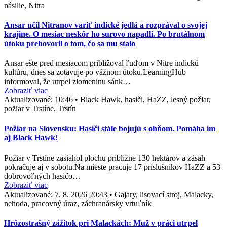
násilie, Nitra
Ansar učil Nitranov variť indické jedlá a rozprával o svojej
krajine. O mesiac neskôr ho surovo napadli. Po brutálnom
útoku prehovoril o tom, čo sa mu stalo
Ansar ešte pred mesiacom približoval ľuďom v Nitre indickú
kultúru, dnes sa zotavuje po vážnom útoku.LearningHub
informoval, že utrpel zlomeninu sánk…
Zobraziť viac
Aktualizované:
10:46
•
Black Hawk, hasiči, HaZZ, lesný požiar,
požiar v Trstíne, Trstín
Požiar na Slovensku: Hasiči stále bojujú s ohňom. Pomáha im
aj Black Hawk!
Požiar v Trstíne zasiahol plochu približne 130 hektárov a zásah
pokračuje aj v sobotu.Na mieste pracuje 17 príslušníkov HaZZ a 53
dobrovoľných hasičo…
Zobraziť viac
Aktualizované:
7. 8. 2026 20:43
•
Gajary, lisovací stroj, Malacky,
nehoda, pracovný úraz, záchranársky vrtuľník
Hrôzostrašný zážitok pri Malackách: Muž v práci utrpel