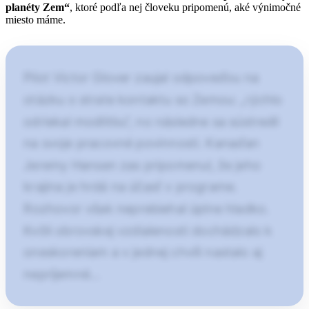
planéty Zem“
, ktoré podľa nej človeku pripomenú, aké výnimočné
miesto máme.
Pilot Victor Glover zaujal odpoveďou na
otázku o strate kontaktu so Zemou: „rýchlo
odriekal modlitbu“, no následne sa sústredil
na svoje pracovné povinnosti. Kanaďan
Jeremy Hansen zas pripomenul, že jeho
krajina je hrdá na účasť v programe.
Rozhovor však neprebiehal úplne hladko.
Kvôli obrovskej vzdialenosti dochádzalo k
oneskoreniam a v jednej chvíli nastalo aj
nepríjemné…