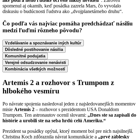
aké podľa neho ľudské oči ešte nikdy nevideli“
. Zároveň
spomenul aj okamih, keď posádka zazrela Mars, čo vyvolalo
diskusiu o budúcnosti ľudstva ako „dvojplanetárneho druhu“.
Čo podľa vás najviac pomáha predchádzať násiliu
medzi ľuďmi rôzneho pôvodu?
Vzdelávanie a spoznávanie iných kultúr
Dôsledné postihovanie násilia
Komunitné podujatia
Verejné odsudzovanie nenávisti
Kombinácia všetkých možností
Artemis 2 a rozhovor s Trumpom z
hlbokého vesmíru
Po návrate spojenia nasledoval jeden z najsledovanejších momentov
misie
Artemis 2
– rozhovor s prezidentom USA Donaldom
Trumpom. Ten astronautov ocenil slovami:
„Dnes ste sa zapísali do
histórie a urobili ste na seba hrdú celú Ameriku.“
Prezident sa posádky opýtal, ktorý moment bol pre nich najsilnejší.
Christina Koch zdôraznila návrat komunikácie a
„prvé záblesky