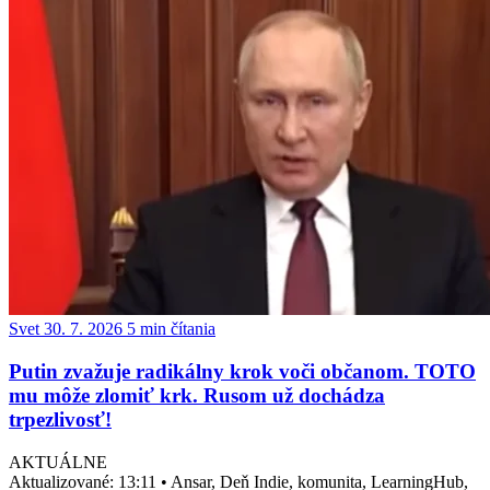
Svet
30. 7. 2026
5 min čítania
Putin zvažuje radikálny krok voči občanom. TOTO
mu môže zlomiť krk. Rusom už dochádza
trpezlivosť!
AKTUÁLNE
Aktualizované:
13:11
•
Ansar, Deň Indie, komunita, LearningHub,