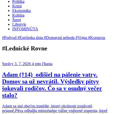
Politika
Krimi
Ekonomika
Kultúra
Šport
Lifestyle
INFOMINÚTA
#Podvod
#Európska únia
#Dopravná nehoda
#Vojna
#Korupcia
#Lednické Rovne
Správy
3. 7. 2026
4 min čítania
Adam (†14) odišiel na pálenie vatry.
Domov sa už nevrátil. Výsledky pitvy
šokovali rodičov. Čo sa v osudný večer
stalo?
Adam sa stal obeťou tragédie, ktorej okolnosti zostávajú
nejasné.Pitva odhalila mimoriadne vážne vnútorné zranenia, ktoré