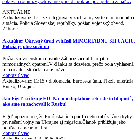
šokovali rodinu.Vyšetrovanie prípadu pokračuje a polícia zatiaľ…
AKTUÁLNE
Aktualizované:
12:13
•
integrovaný záchranný systém, mimoriadna
situácia, Polícia Slovenskej republiky, požiar, vojenský obvod,
Záhorie
Aktuálne: Okresný úrad vyhlásil MIMORIADNU SITUÁCIU.
Polícia je plne súčinná
Požiar vo vojenskom obvode Záhorie viedol k prijatiu
mimoriadnych opatrení.V článku sa dozviete, prečo bola vyhlásená
mimoriadna situácia a aké právo…
Zobraziť viac
Aktualizované:
11:15
•
diplomacia, Európska únia, Figeľ, migrácia,
Rusko, Ukrajina
Ján Figeľ kritizuje EÚ. Na toto doplatíme šetci. Je to hlúposť ,
ako sme sa zachovali k Rusku!
Figeľ upozorňuje, že Európska únia podľa neho robí vážne chyby
pri riešení vojny na Ukrajine aj migrácie.Článok približuje jeho
pohľad na ochranu hra…
Zobraziť viac
Aktualizované:
8. 8. 2026 20:08