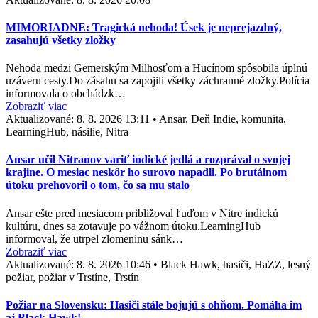
MIMORIADNE: Tragická nehoda! Úsek je neprejazdný,
zasahujú všetky zložky
Nehoda medzi Gemerským Milhosťom a Hucínom spôsobila úplnú
uzáveru cesty.Do zásahu sa zapojili všetky záchranné zložky.Polícia
informovala o obchádzk…
Zobraziť viac
Aktualizované:
8. 8. 2026 13:11
•
Ansar, Deň Indie, komunita,
LearningHub, násilie, Nitra
Ansar učil Nitranov variť indické jedlá a rozprával o svojej
krajine. O mesiac neskôr ho surovo napadli. Po brutálnom
útoku prehovoril o tom, čo sa mu stalo
Ansar ešte pred mesiacom približoval ľuďom v Nitre indickú
kultúru, dnes sa zotavuje po vážnom útoku.LearningHub
informoval, že utrpel zlomeninu sánk…
Zobraziť viac
Aktualizované:
8. 8. 2026 10:46
•
Black Hawk, hasiči, HaZZ, lesný
požiar, požiar v Trstíne, Trstín
Požiar na Slovensku: Hasiči stále bojujú s ohňom. Pomáha im
aj Black Hawk!