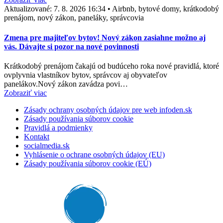
Aktualizované:
7. 8. 2026 16:34
•
Airbnb, bytové domy, krátkodobý
prenájom, nový zákon, paneláky, správcovia
Zmena pre majiteľov bytov! Nový zákon zasiahne možno aj
vás. Dávajte si pozor na nové povinnosti
Krátkodobý prenájom čakajú od budúceho roka nové pravidlá, ktoré
ovplyvnia vlastníkov bytov, správcov aj obyvateľov
panelákov.Nový zákon zavádza povi…
Zobraziť viac
Zásady ochrany osobných údajov pre web infoden.sk
Zásady používania súborov cookie
Pravidlá a podmienky
Kontakt
socialmedia.sk
Vyhlásenie o ochrane osobných údajov (EU)
Zásady používania súborov cookie (EÚ)