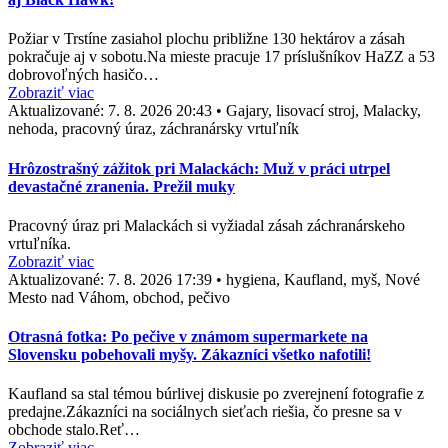
Požiar v Trstíne zasiahol plochu približne 130 hektárov a zásah
pokračuje aj v sobotu.Na mieste pracuje 17 príslušníkov HaZZ a 53
dobrovoľných hasičo…
Zobraziť viac
Aktualizované:
7. 8. 2026 20:43
•
Gajary, lisovací stroj, Malacky,
nehoda, pracovný úraz, záchranársky vrtuľník
Hrôzostrašný zážitok pri Malackách: Muž v práci utrpel
devastačné zranenia. Prežil muky
Pracovný úraz pri Malackách si vyžiadal zásah záchranárskeho
vrtuľníka.
Zobraziť viac
Aktualizované:
7. 8. 2026 17:39
•
hygiena, Kaufland, myš, Nové
Mesto nad Váhom, obchod, pečivo
Otrasná fotka: Po pečive v známom supermarkete na
Slovensku pobehovali myšy. Zákazníci všetko nafotili!
Kaufland sa stal témou búrlivej diskusie po zverejnení fotografie z
predajne.Zákazníci na sociálnych sieťach riešia, čo presne sa v
obchode stalo.Reť…
Zobraziť viac