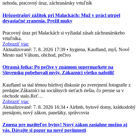
nehoda, pracovný úraz, záchranársky vrtuľník
Hrôzostrašný zážitok pri Malackách: Muž v práci utrpel
devastačné zranenia. Prežil muky
Pracovný úraz pri Malackách si vyžiadal zásah záchranárskeho
vrtuľníka.
Zobraziť viac
Aktualizované:
7. 8. 2026 17:39
•
hygiena, Kaufland, myš, Nové
Mesto nad Váhom, obchod, pečivo
Otrasná fotka: Po pečive v známom supermarkete na
Slovensku pobehovali myšy. Zákazníci všetko nafotili!
Kaufland sa stal témou búrlivej diskusie po zverejnení fotografie z
predajne.Zákazníci na sociálnych sieťach riešia, čo presne sa v
obchode stalo.Reť…
Zobraziť viac
Aktualizované:
7. 8. 2026 16:34
•
Airbnb, bytové domy, krátkodobý
prenájom, nový zákon, paneláky, správcovia
Zmena pre majiteľov bytov! Nový zákon zasiahne možno aj
vás. Dávajte si pozor na nové povinnosti