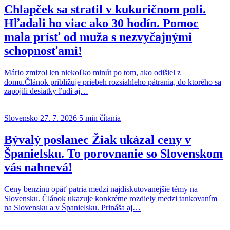
Chlapček sa stratil v kukuričnom poli.
Hľadali ho viac ako 30 hodín. Pomoc
mala prísť od muža s nezvyčajnými
schopnosťami!
Mário zmizol len niekoľko minút po tom, ako odišiel z
domu.Článok približuje priebeh rozsiahleho pátrania, do ktorého sa
zapojili desiatky ľudí aj…
Slovensko
27. 7. 2026
5 min čítania
Bývalý poslanec Žiak ukázal ceny v
Španielsku. To porovnanie so Slovenskom
vás nahnevá!
Ceny benzínu opäť patria medzi najdiskutovanejšie témy na
Slovensku. Článok ukazuje konkrétne rozdiely medzi tankovaním
na Slovensku a v Španielsku. Prináša aj…