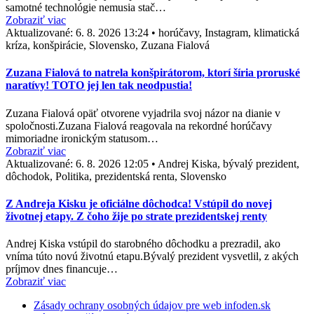
samotné technológie nemusia stač…
Zobraziť viac
Aktualizované:
6. 8. 2026 13:24
•
horúčavy, Instagram, klimatická
kríza, konšpirácie, Slovensko, Zuzana Fialová
Zuzana Fialová to natrela konšpirátorom, ktorí šíria proruské
naratívy! TOTO jej len tak neodpustia!
Zuzana Fialová opäť otvorene vyjadrila svoj názor na dianie v
spoločnosti.Zuzana Fialová reagovala na rekordné horúčavy
mimoriadne ironickým statusom…
Zobraziť viac
Aktualizované:
6. 8. 2026 12:05
•
Andrej Kiska, bývalý prezident,
dôchodok, Politika, prezidentská renta, Slovensko
Z Andreja Kisku je oficiálne dôchodca! Vstúpil do novej
životnej etapy. Z čoho žije po strate prezidentskej renty
Andrej Kiska vstúpil do starobného dôchodku a prezradil, ako
vníma túto novú životnú etapu.Bývalý prezident vysvetlil, z akých
príjmov dnes financuje…
Zobraziť viac
Zásady ochrany osobných údajov pre web infoden.sk