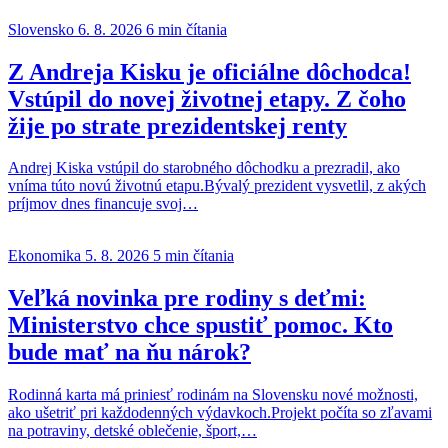
Slovensko
6. 8. 2026
6 min čítania
Z Andreja Kisku je oficiálne dôchodca!
Vstúpil do novej životnej etapy. Z čoho
žije po strate prezidentskej renty
Andrej Kiska vstúpil do starobného dôchodku a prezradil, ako
vníma túto novú životnú etapu.Bývalý prezident vysvetlil, z akých
príjmov dnes financuje svoj…
Ekonomika
5. 8. 2026
5 min čítania
Veľká novinka pre rodiny s deťmi:
Ministerstvo chce spustiť pomoc. Kto
bude mať na ňu nárok?
Rodinná karta má priniesť rodinám na Slovensku nové možnosti,
ako ušetriť pri každodenných výdavkoch.Projekt počíta so zľavami
na potraviny, detské oblečenie, šport,…