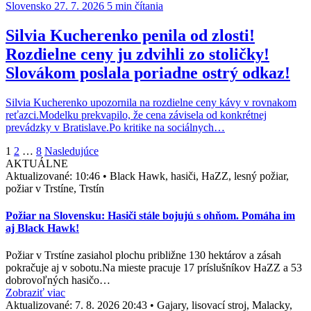
Slovensko
27. 7. 2026
5 min čítania
Silvia Kucherenko penila od zlosti!
Rozdielne ceny ju zdvihli zo stoličky!
Slovákom poslala poriadne ostrý odkaz!
Silvia Kucherenko upozornila na rozdielne ceny kávy v rovnakom
reťazci.Modelku prekvapilo, že cena závisela od konkrétnej
prevádzky v Bratislave.Po kritike na sociálnych…
Stránkovanie
1
2
…
8
Nasledujúce
AKTUÁLNE
príspevkov
Aktualizované:
10:46
•
Black Hawk, hasiči, HaZZ, lesný požiar,
požiar v Trstíne, Trstín
Požiar na Slovensku: Hasiči stále bojujú s ohňom. Pomáha im
aj Black Hawk!
Požiar v Trstíne zasiahol plochu približne 130 hektárov a zásah
pokračuje aj v sobotu.Na mieste pracuje 17 príslušníkov HaZZ a 53
dobrovoľných hasičo…
Zobraziť viac
Aktualizované:
7. 8. 2026 20:43
•
Gajary, lisovací stroj, Malacky,