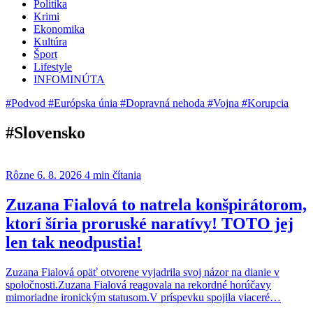
Politika
Krimi
Ekonomika
Kultúra
Šport
Lifestyle
INFOMINÚTA
#Podvod
#Európska únia
#Dopravná nehoda
#Vojna
#Korupcia
#Slovensko
Rôzne
6. 8. 2026
4 min čítania
Zuzana Fialová to natrela konšpirátorom,
ktorí šíria proruské naratívy! TOTO jej
len tak neodpustia!
Zuzana Fialová opäť otvorene vyjadrila svoj názor na dianie v
spoločnosti.Zuzana Fialová reagovala na rekordné horúčavy
mimoriadne ironickým statusom.V príspevku spojila viaceré…