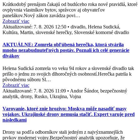
Krátkodobý prenájom čakajú od budúceho roka nové pravidlá, ktoré
ovplyvnia vlastníkov bytov, správcov aj obyvateľov
panelákov.Nový zákon zavádza povi…
Zobraziť viac
Aktualizované:
7. 8. 2026 12:50
•
divadlo, Helena Sudická,
Kultúra, Martin, slovenské herečky, Slovenské komorné divadlo
AKTUÁLNE: Zomrela obľúbená herečka, ktorá stvárila
mnoho nezabudnuteľných postáv. Poznali ich celé generácie
divákov
Helena Sudická zomrela vo veku 94 rokov a slovenské divadlo tak
prišlo o jednu zo svojich dlhoročných osobností.Herečka patrila k
pôvodnému súboru Sl…
Zobraziť viac
Aktualizované:
7. 8. 2026 11:09
•
Andor Šándor, bezpečnostný
analytik, drony, Rusko, Ukrajina, Vojna
Varovanie, ktoré znie hrozivo: Moskva môže nasadiť masy
vojakov. Ukrajinské drony nemusia stačiť. Expert varuje pred
následkami
Drony sa podľa odborníkov stali jedným z najvýznamnejších
prvkov modernej vojny.Bezpečnostný analytik upozorňuje, že