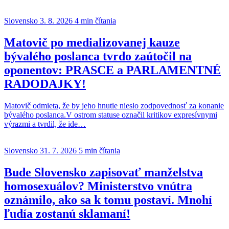
Slovensko
3. 8. 2026
4 min čítania
Matovič po medializovanej kauze
bývalého poslanca tvrdo zaútočil na
oponentov: PRASCE a PARLAMENTNÉ
RADODAJKY!
Matovič odmieta, že by jeho hnutie nieslo zodpovednosť za konanie
bývalého poslanca.V ostrom statuse označil kritikov expresívnymi
výrazmi a tvrdil, že ide…
Slovensko
31. 7. 2026
5 min čítania
Bude Slovensko zapisovať manželstva
homosexuálov? Ministerstvo vnútra
oznámilo, ako sa k tomu postaví. Mnohí
ľudía zostanú sklamaní!