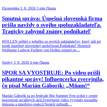
Ekonomika
5. 8. 2026
5 min čítania
Smutná správa: Úspešná slovenská firma
prišla navždy o svojho spoluzakladateľa.
Tragicky zahynul známy podnikateľ
HOLLEN prišiel o jedného zo svojich zakladateľov, ktorý stál pri
zrode úspešnej slovenskej spoločnosti.Podnikateľ Heinrich
Wolfgang Ludwig Freiherr von Hollen zomrel po…
Správy
3. 8. 2026
4 min čítania
SPOR SA VYOSTRUJE: Po videu prišli
pikantné správy! Influencerka zverejnila,
čo písal Marián Gáborík: „Mňam!“
Marián Gáborík sa po festivale Big Summer Fest ocitol v centre
pozornosti sociálnych sietí.Zverejnené video vyvolalo rozsiahlu
diskusiu a množstvo reakcií.Neskôr pribudli…