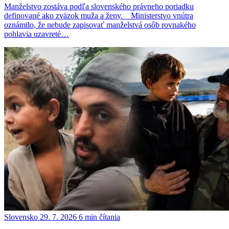
Manželstvo zostáva podľa slovenského právneho poriadku
definované ako zväzok muža a ženy.__Ministerstvo vnútra
oznámilo, že nebude zapisovať manželstvá osôb rovnakého
pohlavia uzavreté…
Slovensko
29. 7. 2026
6 min čítania