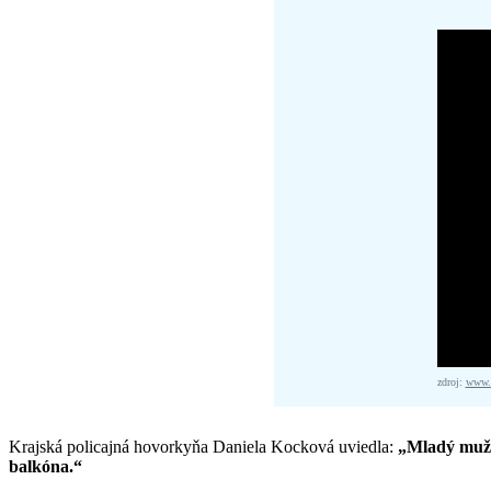
zdroj:
www.f
Krajská policajná hovorkyňa Daniela Kocková uviedla:
„Mladý muž m
balkóna.“