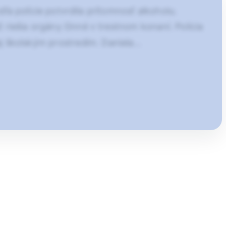
a polície potvrdila prítomnosť alkoholu.
 riešia orgány činné v trestnom konaní. Polícia
aj školským prostredím. Daniela…