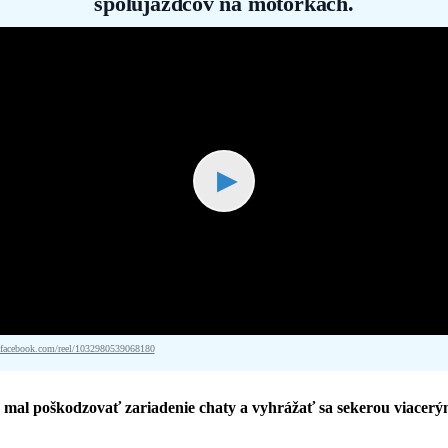
spolujazdcov na motorkách.
▶
acebook.com/reel/1032980539068180
al poškodzovať zariadenie chaty a vyhrážať sa sekerou viacerým o