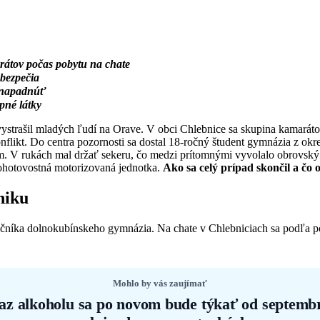
rátov počas pobytu na chate
 bezpečia
y napadnúť
pné látky
vystrašil mladých ľudí na Orave. V obci Chlebnice sa skupina kamaráto
onflikt. Do centra pozornosti sa dostal 18-ročný študent gymnázia z o
. V rukách mal držať sekeru, čo medzi prítomnými vyvolalo obrovský s
Pohotovostná motorizovaná jednotka.
Ako sa celý prípad skončil a čo o
niku
čníka dolnokubínskeho gymnázia. Na chate v Chlebniciach sa podľa pol
Mohlo by vás zaujímať
az alkoholu sa po novom bude týkať od septembr