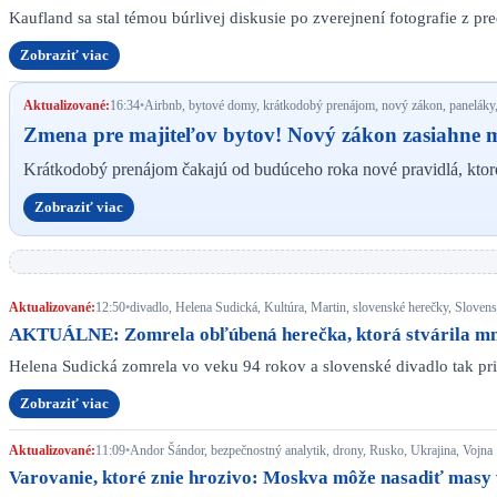
Kaufland sa stal témou búrlivej diskusie po zverejnení fotografie z p
Zobraziť viac
Aktualizované:
16:34
•
Airbnb, bytové domy, krátkodobý prenájom, nový zákon, paneláky,
Zmena pre majiteľov bytov! Nový zákon zasiahne mo
Krátkodobý prenájom čakajú od budúceho roka nové pravidlá, kto
Zobraziť viac
Aktualizované:
12:50
•
divadlo, Helena Sudická, Kultúra, Martin, slovenské herečky, Slove
AKTUÁLNE: Zomrela obľúbená herečka, ktorá stvárila mnoh
Helena Sudická zomrela vo veku 94 rokov a slovenské divadlo tak pr
Zobraziť viac
Aktualizované:
11:09
•
Andor Šándor, bezpečnostný analytik, drony, Rusko, Ukrajina, Vojna
Varovanie, ktoré znie hrozivo: Moskva môže nasadiť masy 