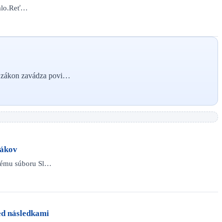
talo.Reť…
ý zákon zavádza povi…
vákov
dnému súboru Sl…
ed následkami