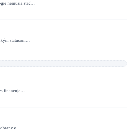
ógie nemusia stač…
nickým statusom…
nes financuje…
er obrany o…