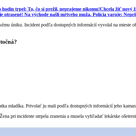
 hodín trpel: To, čo si prežil, neprajeme nikomu!
Chcela žiť nový ž
trasené! Na východe našli mŕtveho muža. Polícia varuje: Nepribl
kému úniku. Incident podľa dostupných informácií vyvolal na mieste ob
atočná?
atka mladíka. Privolať ju mali podľa dostupných informácií jeho kamarát
ena pri incidente utrpela zranenia a musela vyhľadať lekárske ošetreni