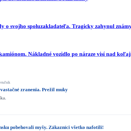
dy o svojho spoluzakladateľa. Tragicky zahynul znám
amiónom. Nákladné vozidlo po náraze visí nad koľaj
vrtuľník
evastačné zranenia. Prežil muky
íka.
ku pobehovali myšy. Zákazníci všetko nafotili!