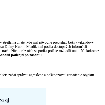
v stretla na chate, kde mal pôvodne prebiehať bežný víkendový
kresu Dolný Kubín. Mladík mal podľa dostupných informácií
trach. Niektorí z nich sa podľa polície rozhodli uniknúť skokom z
dhalili policajti po zásahu?
ície začal správať agresívne a poškodzovať zariadenie objektu.
a aj