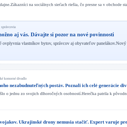
redajne.Zákazníci na sociálnych sieťach riešia, čo presne sa v obchode s
 správcovia
žno aj vás. Dávajte si pozor na nové povinnosti
ré ovplyvnia vlastníkov bytov, správcov aj obyvateľov panelákov.Nov
nské komorné divadlo
o nezabudnuteľných postáv. Poznali ich celé generácie di
išlo o jednu zo svojich dlhoročných osobností.Herečka patrila k pôvo
vojakov. Ukrajinské drony nemusia stačiť. Expert varuje pr