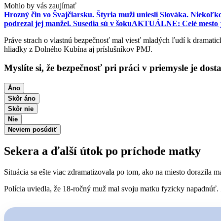
Mohlo by vás zaujímať
Hrozný čin vo Švajčiarsku. Štyria muži uniesli Slováka. Niekoľko
podrezal jej manžel. Susedia sú v šoku
AKTUÁLNE: Celé mesto je o
Práve strach o vlastnú bezpečnosť mal viesť mladých ľudí k dramatic
hliadky z Dolného Kubína aj príslušníkov PMJ.
Myslíte si, že bezpečnosť pri práci v priemysle je dost
Áno
Skôr áno
Skôr nie
Nie
Neviem posúdiť
Sekera a ďalší útok po príchode matky
Situácia sa ešte viac zdramatizovala po tom, ako na miesto dorazila m
Polícia uviedla, že 18-ročný muž mal svoju matku fyzicky napadnúť. Ž