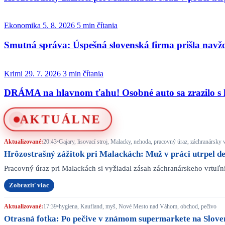
Ekonomika
5. 8. 2026
5 min čítania
Smutná správa: Úspešná slovenská firma prišla navž
Krimi
29. 7. 2026
3 min čítania
DRÁMA na hlavnom ťahu! Osobné auto sa zrazilo s k
AKTUÁLNE
Aktualizované:
20:43
•
Gajary, lisovací stroj, Malacky, nehoda, pracovný úraz, záchranársky 
Hrôzostrašný zážitok pri Malackách: Muž v práci utrpel d
Pracovný úraz pri Malackách si vyžiadal zásah záchranárskeho vrtuľn
Zobraziť viac
Aktualizované:
17:39
•
hygiena, Kaufland, myš, Nové Mesto nad Váhom, obchod, pečivo
Otrasná fotka: Po pečive v známom supermarkete na Slovens