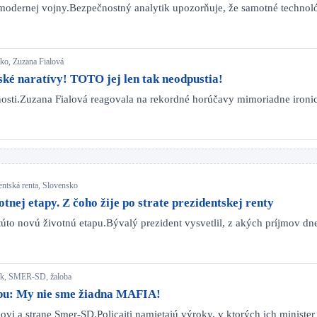
modernej vojny.Bezpečnostný analytik upozorňuje, že samotné technol
sko, Zuzana Fialová
ské naratívy! TOTO jej len tak neodpustia!
očnosti.Zuzana Fialová reagovala na rekordné horúčavy mimoriadne iro
entská renta, Slovensko
tnej etapy. Z čoho žije po strate prezidentskej renty
túto novú životnú etapu.Bývalý prezident vysvetlil, z akých príjmov d
iňák, SMER-SD, žaloba
lobu: My nie sme žiadna MAFIA!
kovi a strane Smer-SD.Policajti namietajú výroky, v ktorých ich minist