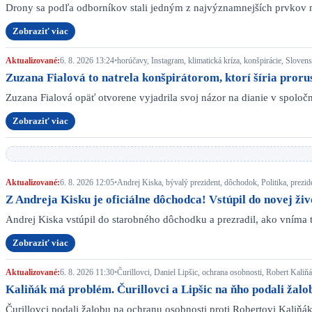
Drony sa podľa odborníkov stali jedným z najvýznamnejších prvkov 
Zobraziť viac
Aktualizované:
6. 8. 2026 13:24
•
horúčavy, Instagram, klimatická kríza, konšpirácie, Sloven
Zuzana Fialová to natrela konšpirátorom, ktorí šíria proru
Zuzana Fialová opäť otvorene vyjadrila svoj názor na dianie v spol
Zobraziť viac
Aktualizované:
6. 8. 2026 12:05
•
Andrej Kiska, bývalý prezident, dôchodok, Politika, prezid
Z Andreja Kisku je oficiálne dôchodca! Vstúpil do novej živo
Andrej Kiska vstúpil do starobného dôchodku a prezradil, ako vníma 
Zobraziť viac
Aktualizované:
6. 8. 2026 11:30
•
Čurillovci, Daniel Lipšic, ochrana osobnosti, Robert Kal
Kaliňák má problém. Čurillovci a Lipšic na ňho podali ža
Čurillovci podali žalobu na ochranu osobnosti proti Robertovi Kaliňá