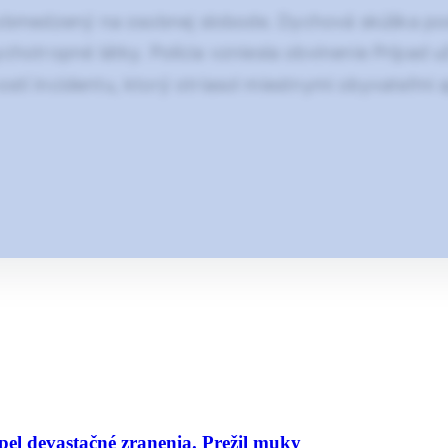
 obmedzený na osobnej slobode. Dychová skúška podľ
hotropné látky. Polícia vzniesla obvinenie Prípad už
stí incidentu, ktorý otriasol miestnymi obyvateľmi 
pel devastačné zranenia. Prežil muky