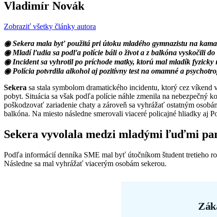
Vladimír Novák
Zobraziť všetky články autora
◉ Sekera mala byť použitá pri útoku mladého gymnazistu na kama
◉ Mladí ľudia sa podľa polície báli o život a z balkóna vyskočili do
◉ Incident sa vyhrotil po príchode matky, ktorú mal mladík fyzick
◉ Polícia potvrdila alkohol aj pozitívny test na omamné a psychotro
Sekera
sa stala symbolom dramatického incidentu, ktorý cez víkend 
pobyt. Situácia sa však podľa polície náhle zmenila na nebezpečný k
poškodzovať zariadenie chaty a zároveň sa vyhrážať ostatným osobám
balkóna. Na miesto následne smerovali viaceré policajné hliadky aj 
Sekera vyvolala medzi mladými ľuďmi pa
Podľa informácií denníka SME mal byť útočníkom študent tretieho ro
Následne sa mal vyhrážať viacerým osobám sekerou.
Zák