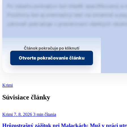
Po zásahu policajtov bol mladík spacifikovaný a
Pozitívny bol aj orientačný test na omamné a psyc
zároveň pokračuje v preverovaní všetkých okolno
Článok pokračuje po kliknutí
Otvorte pokračovanie článku
Krimi
Súvisiace články
Krimi
7. 8. 2026
3 min čítania
Hrôzostrašný zážitok pri Malackách: Muž v práci utr