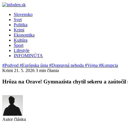
Slovensko
Svet
Politika
Krimi
Ekonomika
Kultúra
Šport
Lifestyle
INFOMINÚTA
#Podvod
#Európska únia
#Dopravná nehoda
#Vojna
#Korupcia
Krimi
21. 5. 2026
3 min čítania
Hrôza na Orave! Gymnazista chytil sekeru a zaútoči
Autor článku