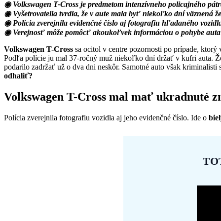
◉ Volkswagen T-Cross je predmetom intenzívneho policajného pát
◉ Vyšetrovatelia tvrdia, že v aute mala byť niekoľko dní väznená ž
◉ Polícia zverejnila evidenčné číslo aj fotografiu hľadaného vozidl
◉ Verejnosť môže pomôcť akoukoľvek informáciou o pohybe auta
Volkswagen T-Cross
sa ocitol v centre pozornosti po prípade, ktor
Podľa polície ju mal 37-ročný muž niekoľko dní držať v kufri auta. 
podarilo zadržať už o dva dni neskôr. Samotné auto však kriminalisti
odhaliť?
Volkswagen T-Cross mal mať ukradnuté z
Polícia zverejnila fotografiu vozidla aj jeho evidenčné číslo. Ide o
bie
TO