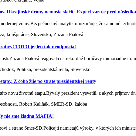
ov. Ukrajinské drony nemusia stačiť. Expert varuje pred následk
modernej vojny.Bezpečnostný analytik upozorňuje, že samotné techno
íza, konšpirácie, Slovensko, Zuzana Fialová
aratívy! TOTO jej len tak neodpustia!
očnosti.Zuzana Fialová reagovala na rekordné horúčavy mimoriadne ir
chodok, Politika, prezidentská renta, Slovensko
etapy. Z čoho žije po strate prezidentskej renty
túto novú životnú etapu.Bývalý prezident vysvetlil, z akých príjmov d
a osobnosti, Robert Kaliňák, SMER-SD, žaloba
 My nie sme žiadna MAFIA!
kovi a strane Smer-SD.Policajti namietajú výroky, v ktorých ich minis