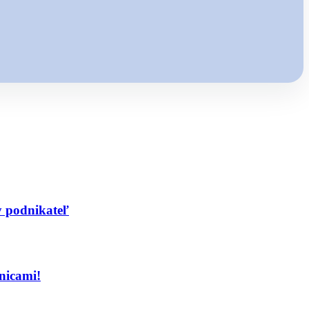
y podnikateľ
nicami!