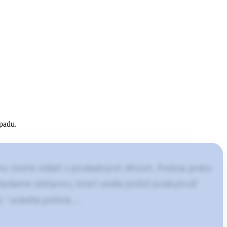
ípadu.
 mohli vidieť v posledných dňoch. Polícia preto
iadame občanov, ktorí vedia polícii poskytnúť
“ uviedla polícia.…