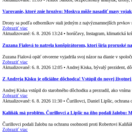
Varovanie, ktoré znie hrozivo: Moskva môže nasadiť masy vojak
Drony sa podľa odborníkov stali jedným z najvýznamnejších prvkov 
Zobraziť viac
Aktualizované:
6. 8. 2026 13:24
•
horúčavy, Instagram, klimatická kr
Zuzana Fialová to natrela konšpirátorom, ktorí šíria proruské n
Zuzana Fialová opäť otvorene vyjadrila svoj názor na dianie v spol
Zobraziť viac
Aktualizované:
6. 8. 2026 12:05
•
Andrej Kiska, bývalý prezident, dô
Z Andreja Kisku je oficiálne dôchodca! Vstúpil do novej životnej 
Andrej Kiska vstúpil do starobného dôchodku a prezradil, ako vníma 
Zobraziť viac
Aktualizované:
6. 8. 2026 11:30
•
Čurillovci, Daniel Lipšic, ochran
Kaliňák má problém. Čurillovci a Lipšic na ňho podali žalobu:
Čurillovci podali žalobu na ochranu osobnosti proti Robertovi Kaliňá
Zobraziť viac