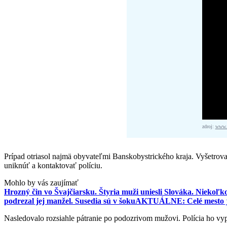
zdroj:
www.f
Prípad otriasol najmä obyvateľmi Banskobystrického kraja. Vyšetrovate
uniknúť a kontaktovať políciu.
Mohlo by vás zaujímať
Hrozný čin vo Švajčiarsku. Štyria muži uniesli Slováka. Niekoľko
podrezal jej manžel. Susedia sú v šoku
AKTUÁLNE: Celé mesto je o
Nasledovalo rozsiahle pátranie po podozrivom mužovi. Polícia ho vypá