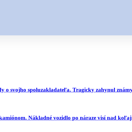
dy o svojho spoluzakladateľa. Tragicky zahynul znám
amiónom. Nákladné vozidlo po náraze visí nad koľaj