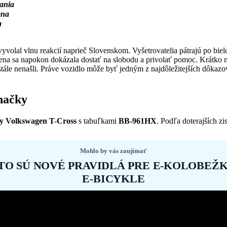
rania
ena
a
ý vyvolal vlnu reakcií naprieč Slovenskom. Vyšetrovatelia pátrajú po bi
Žena sa napokon dokázala dostať na slobodu a privolať pomoc. Krátko na
 stále nenašli. Práve vozidlo môže byť jedným z najdôležitejších dôkaz
načky
ly Volkswagen T-Cross
s tabuľkami
BB-961HX
. Podľa doterajších z
Mohlo by vás zaujímať
TO SÚ NOVÉ PRAVIDLÁ PRE E-KOLOBEŽK
E-BICYKLE