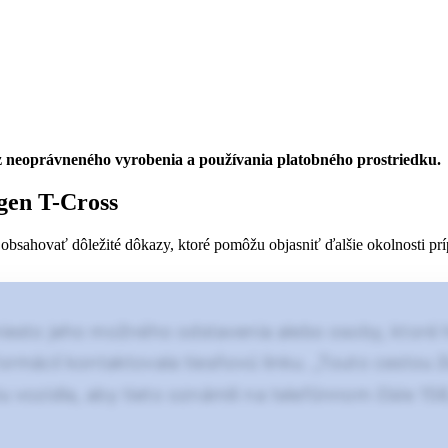
j z neoprávneného vyrobenia a používania platobného prostriedku.
gen T-Cross
 obsahovať dôležité dôkazy, ktoré pomôžu objasniť ďalšie okolnosti pr
esto jeho možného odstavenia alebo osoby, ktoré ho
ormácií kontaktovala tiesňovú linku. „Touto cestou ž
vozidla, aby tieto oznámili na telefónnom čísle 158,