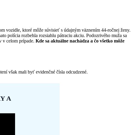
elom vozidle, ktoré môže súvisieť s údajným väznením 44-ročnej ženy.
to polícia rozbehla rozsiahlu pátraciu akciu. Podozrivého muža sa
ov v celom prípade.
Kde sa aktuálne nachádza a čo všetko môže
istení však mali byť evidenčné čísla odcudzené.
Y A