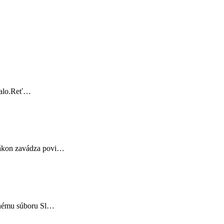
stalo.Reť…
 zákon zavádza povi…
odnému súboru Sl…