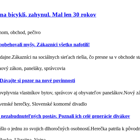
na bicykli, zahynul. Mal len 30 rokov
hom, obchod, pečivo
behovali myšy. Zákazníci všetko nafotili!
redajne.Zákazníci na sociálnych sieťach riešia, čo presne sa v obchode 
ový zákon, paneláky, správcovia
ávajte si pozor na nové povinnosti
 ovplyvnia vlastníkov bytov, správcov aj obyvateľov panelákov.Nový
lovenské herečky, Slovenské komorné divadlo
zabudnuteľných postáv. Poznali ich celé generácie divákov
išlo o jednu zo svojich dlhoročných osobností.Herečka patrila k pôv
Rusko, Ukrajina, Vojna