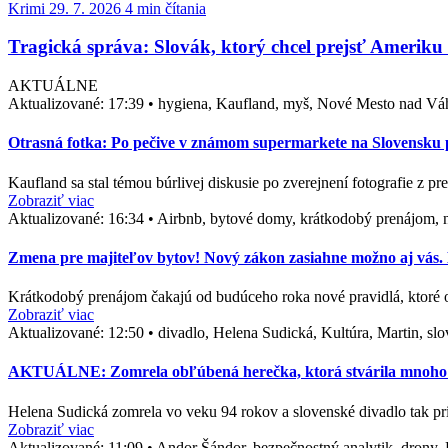
Krimi
29. 7. 2026
4 min čítania
Tragická správa: Slovák, ktorý chcel prejsť Ameriku 
AKTUÁLNE
Aktualizované:
17:39
•
hygiena, Kaufland, myš, Nové Mesto nad Vá
Otrasná fotka: Po pečive v známom supermarkete na Slovensku po
Kaufland sa stal témou búrlivej diskusie po zverejnení fotografie z p
Zobraziť viac
Aktualizované:
16:34
•
Airbnb, bytové domy, krátkodobý prenájom, n
Zmena pre majiteľov bytov! Nový zákon zasiahne možno aj vás. D
Krátkodobý prenájom čakajú od budúceho roka nové pravidlá, ktoré
Zobraziť viac
Aktualizované:
12:50
•
divadlo, Helena Sudická, Kultúra, Martin, s
AKTUÁLNE: Zomrela obľúbená herečka, ktorá stvárila mnoho ne
Helena Sudická zomrela vo veku 94 rokov a slovenské divadlo tak pr
Zobraziť viac
Aktualizované:
11:09
•
Andor Šándor, bezpečnostný analytik, drony, 