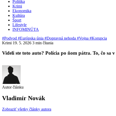
Politika
Krimi
Ekonomika
Kultúra
Šport
Lifestyle
INFOMINÚTA
#Podvod
#Európska únia
#Dopravná nehoda
#Vojna
#Korupcia
Krimi
19. 5. 2026
3 min čítania
Videli ste toto auto? Polícia po ňom pátra. To, čo sa 
Autor článku
Vladimír Novák
Zobraziť všetky články autora