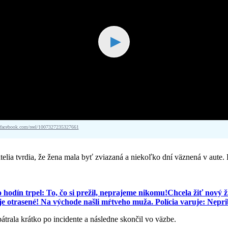
▶
acebook.com/reel/1007327235327661
lia tvrdia, že žena mala byť zviazaná a niekoľko dní väznená v aute. Dr
 hodín trpel: To, čo si prežil, neprajeme nikomu!
Chcela žiť nový ž
trasené! Na východe našli mŕtveho muža. Polícia varuje: Nepribl
trala krátko po incidente a následne skončil vo väzbe.