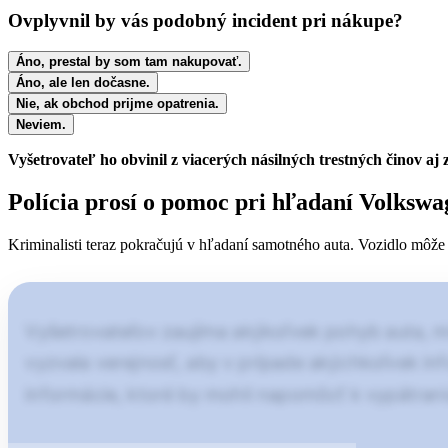
Ovplyvnil by vás podobný incident pri nákupe?
Áno, prestal by som tam nakupovať.
Áno, ale len dočasne.
Nie, ak obchod prijme opatrenia.
Neviem.
Vyšetrovateľ ho obvinil z viacerých násilných trestných činov a
Polícia prosí o pomoc pri hľadaní Volkswa
Kriminalisti teraz pokračujú v hľadaní samotného auta. Vozidlo môže
Vyšetrovateľov zaujíma akýkoľvek pohyb auta, mi
vyzvala verejnosť, aby v prípade akýchkoľvek inf
informácie, ktoré by mohli napomôcť k vypátraniu 