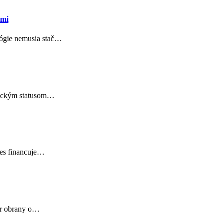
ami
lógie nemusia stač…
onickým statusom…
nes financuje…
ter obrany o…