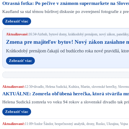
Otrasná fotka: Po pečive v známom supermarkete na Slovens
Kaufland sa stal témou búrlivej diskusie po zverejnení fotografie z p
Zobraziť viac
Aktualizované:
16:34
•
Airbnb, bytové domy, krátkodobý prenájom, nový zákon, paneláky,
Zmena pre majiteľov bytov! Nový zákon zasiahne mo
Krátkodobý prenájom čakajú od budúceho roka nové pravidlá, kto
Zobraziť viac
Aktualizované:
12:50
•
divadlo, Helena Sudická, Kultúra, Martin, slovenské herečky, Slove
AKTUÁLNE: Zomrela obľúbená herečka, ktorá stvárila mnoh
Helena Sudická zomrela vo veku 94 rokov a slovenské divadlo tak pr
Zobraziť viac
Aktualizované:
11:09
•
Andor Šándor, bezpečnostný analytik, drony, Rusko, Ukrajina, Vojna