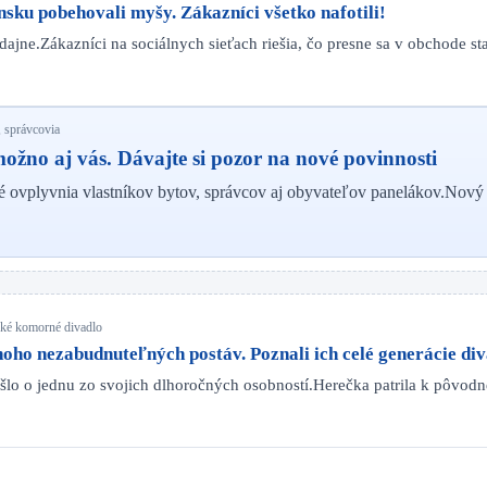
ku pobehovali myšy. Zákazníci všetko nafotili!
redajne.Zákazníci na sociálnych sieťach riešia, čo presne sa v obchode s
 správcovia
žno aj vás. Dávajte si pozor na nové povinnosti
ré ovplyvnia vlastníkov bytov, správcov aj obyvateľov panelákov.Nov
nské komorné divadlo
o nezabudnuteľných postáv. Poznali ich celé generácie di
išlo o jednu zo svojich dlhoročných osobností.Herečka patrila k pôvo