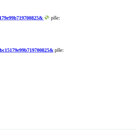
5179e99b719700825&
píše:
29bc15179e99b719700825&
píše: