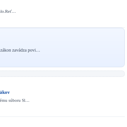
talo.Reť…
ý zákon zavádza povi…
vákov
dnému súboru Sl…