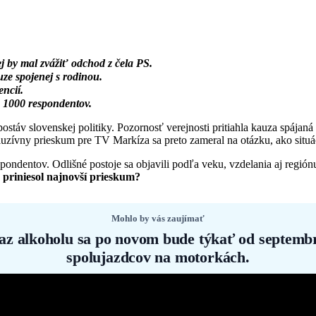
j by mal zvážiť odchod z čela PS.
ze spojenej s rodinou.
encií.
 1000 respondentov.
ostáv slovenskej politiky. Pozornosť verejnosti pritiahla kauza spájaná
uzívny prieskum pre TV Markíza sa preto zameral na otázku, ako situá
ndentov. Odlišné postoje sa objavili podľa veku, vzdelania aj regiónu
 priniesol najnovší prieskum?
Mohlo by vás zaujímať
az alkoholu sa po novom bude týkať od septembr
spolujazdcov na motorkách.