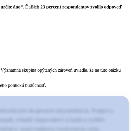
určite áno“
. Ďalších
23 percent respondentov zvolilo odpoveď
. Významná skupina opýtaných zároveň uviedla, že na túto otázku
jeho politickú budúcnosť.
jednotlivými skupinami obyvateľstva. Podporu
aopak, mladší respondenti a ľudia s vyšším
kláňali k opatrnejšiemu hodnoteniu celej…