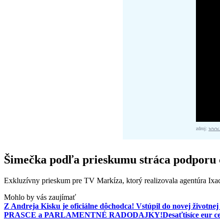
zdroj:
www.f
Šimečka podľa prieskumu stráca podporu č
Exkluzívny prieskum pre TV Markíza, ktorý realizovala agentúra Ixac
Mohlo by vás zaujímať
Z Andreja Kisku je oficiálne dôchodca! Vstúpil do novej životnej 
PRASCE a PARLAMENTNÉ RADODAJKY!
Desaťtisíce eur 