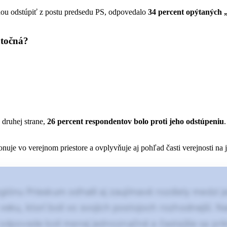
inou odstúpiť z postu predsedu PS, odpovedalo
34 percent opýtaných „
atočná?
 druhej strane,
26 percent respondentov bolo proti jeho odstúpeniu
uje vo verejnom priestore a ovplyvňuje aj pohľad časti verejnosti na 
iónu Prieskum odhalil aj zaujímavé rozdiely medzi 
veku, ktorí boli vo svojich postojoch rozhodnejší. N
h odpovede boli menej jednoznačné a častejšie sa pri