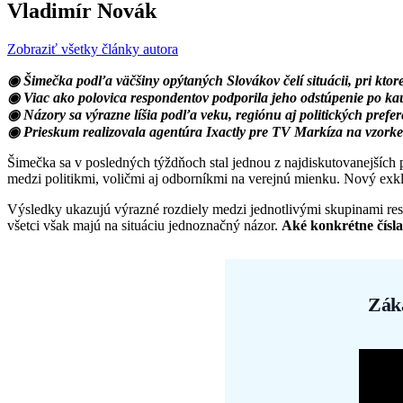
Vladimír Novák
Zobraziť všetky články autora
◉ Šimečka podľa väčšiny opýtaných Slovákov čelí situácii, pri ktore
◉ Viac ako polovica respondentov podporila jeho odstúpenie po kau
◉ Názory sa výrazne líšia podľa veku, regiónu aj politických prefer
◉ Prieskum realizovala agentúra Ixactly pre TV Markíza na vzorke
Šimečka sa v posledných týždňoch stal jednou z najdiskutovanejších p
medzi politikmi, voličmi aj odborníkmi na verejnú mienku. Nový exkl
Výsledky ukazujú výrazné rozdiely medzi jednotlivými skupinami respo
všetci však majú na situáciu jednoznačný názor.
Aké konkrétne čísla
Zák