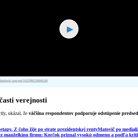
▶
acebook.com/reel/1032980539068180
asti verejnosti
tly, ukázal, že
väčšina respondentov podporuje odstúpenie predse
etapy. Z čoho žije po strate prezidentskej renty
Matovič po mediali
cez manželkinu firmu: Korčok priznal vysokú odmenu a podľa krit