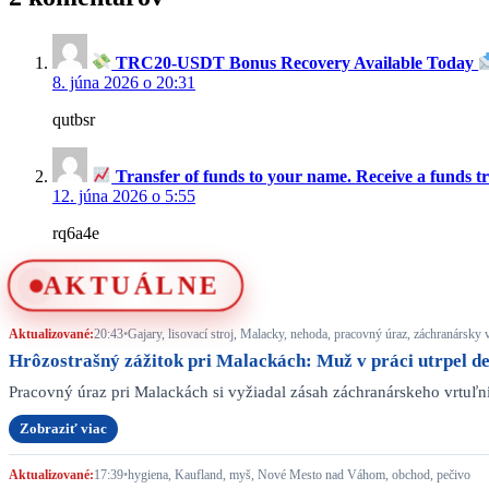
TRC20-USDT Bonus Recovery Available Today
8. júna 2026 o 20:31
qutbsr
Transfer of funds to your name. Receive a fun
12. júna 2026 o 5:55
rq6a4e
AKTUÁLNE
Aktualizované:
20:43
•
Gajary, lisovací stroj, Malacky, nehoda, pracovný úraz, záchranársky 
Hrôzostrašný zážitok pri Malackách: Muž v práci utrpel d
Pracovný úraz pri Malackách si vyžiadal zásah záchranárskeho vrtuľn
Zobraziť viac
Aktualizované:
17:39
•
hygiena, Kaufland, myš, Nové Mesto nad Váhom, obchod, pečivo