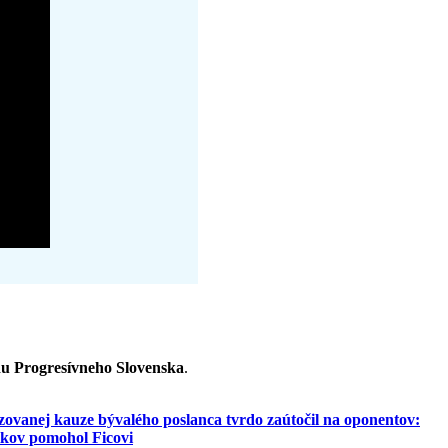
du Progresívneho Slovenska
.
zovanej kauze bývalého poslanca tvrdo zaútočil na oponentov:
ikov pomohol Ficovi