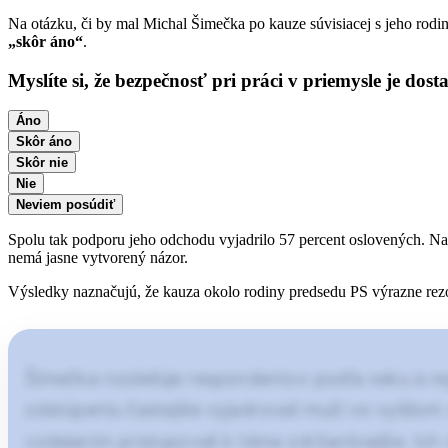
Na otázku, či by mal Michal Šimečka po kauze súvisiacej s jeho rod
„skôr áno“
.
Myslíte si, že bezpečnosť pri práci v priemysle je dost
Áno
Skôr áno
Skôr nie
Nie
Neviem posúdiť
Spolu tak podporu jeho odchodu vyjadrilo 57 percent oslovených. Na
nemá jasne vytvorený názor.
Výsledky naznačujú, že kauza okolo rodiny predsedu PS výrazne rezon
Šimečka rozdeľuje respondentov podľa veku a reg
odstúpeniu častejšie vyjadrovali muži vo vyššom 
vzdelaním pristupovali k téme zdržanlivejšie. Ic