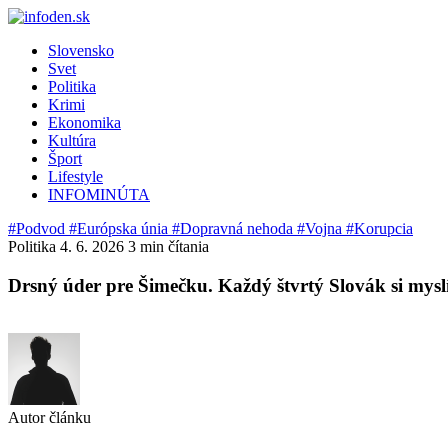
Slovensko
Svet
Politika
Krimi
Ekonomika
Kultúra
Šport
Lifestyle
INFOMINÚTA
#Podvod
#Európska únia
#Dopravná nehoda
#Vojna
#Korupcia
Politika
4. 6. 2026
3 min čítania
Drsný úder pre Šimečku. Každý štvrtý Slovák si myslí
Autor článku