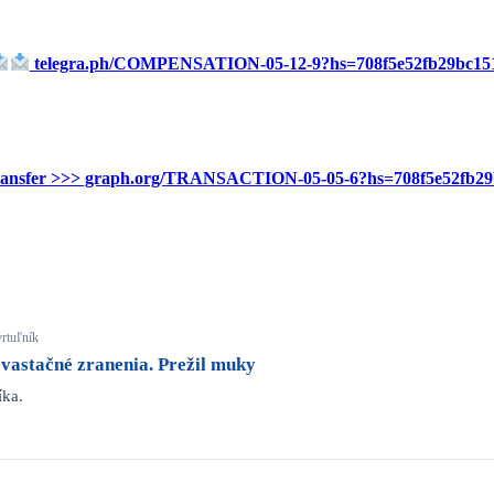
telegra.ph/COMPENSATION-05-12-9?hs=708f5e52fb29bc1
ds transfer >>> graph.org/TRANSACTION-05-05-6?hs=708f5e52fb
vrtuľník
evastačné zranenia. Prežil muky
íka.