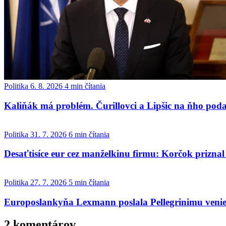
Politika
6. 8. 2026
4 min čítania
Kaliňák má problém. Čurillovci a Lipšic na ňho pod
Politika
31. 7. 2026
6 min čítania
Desaťtisíce eur cez manželkinu firmu: Korčok prizn
Politika
27. 7. 2026
5 min čítania
Europoslankyňa Lexmann poslala Pellegrinimu veniec
2 komentárov