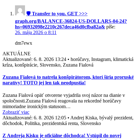
🛡 Transfer to you. GET >>>
graph.org/BALANCE-36824-US-DOLLARS-04-24?
hs=06932098e2210c267deca46d0cfba82a&
píše:
26. mája 2026 o 8:11
dm7ewx
AKTUÁLNE
Aktualizované:
6. 8. 2026 13:24
•
horúčavy, Instagram, klimatická
kríza, konšpirácie, Slovensko, Zuzana Fialová
Zuzana Fialová to natrela konšpirátorom, ktorí šíria proruské
naratívy! TOTO jej len tak neodpustia!
Zuzana Fialová opäť otvorene vyjadrila svoj názor na dianie v
spoločnosti.Zuzana Fialová reagovala na rekordné horúčavy
mimoriadne ironickým statusom…
Zobraziť viac
Aktualizované:
6. 8. 2026 12:05
•
Andrej Kiska, bývalý prezident,
dôchodok, Politika, prezidentská renta, Slovensko
Z Andreja Kisku je oficiálne dôchodca! Vstúpil do novej