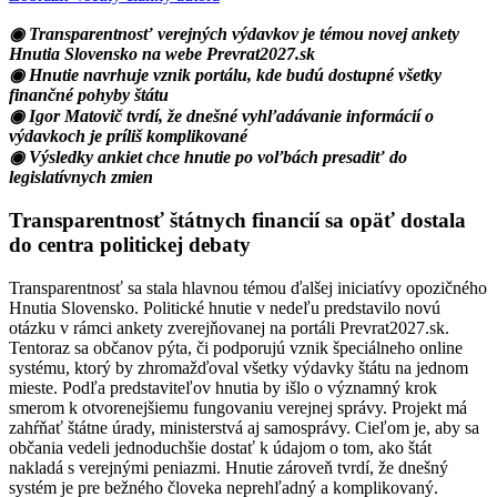
◉ Transparentnosť verejných výdavkov je témou novej ankety
Hnutia Slovensko na webe Prevrat2027.sk
◉ Hnutie navrhuje vznik portálu, kde budú dostupné všetky
finančné pohyby štátu
◉ Igor Matovič tvrdí, že dnešné vyhľadávanie informácií o
výdavkoch je príliš komplikované
◉ Výsledky ankiet chce hnutie po voľbách presadiť do
legislatívnych zmien
Transparentnosť štátnych financií sa opäť dostala
do centra politickej debaty
Transparentnosť sa stala hlavnou témou ďalšej iniciatívy opozičného
Hnutia Slovensko. Politické hnutie v nedeľu predstavilo novú
otázku v rámci ankety zverejňovanej na portáli Prevrat2027.sk.
Tentoraz sa občanov pýta, či podporujú vznik špeciálneho online
systému, ktorý by zhromažďoval všetky výdavky štátu na jednom
mieste. Podľa predstaviteľov hnutia by išlo o významný krok
smerom k otvorenejšiemu fungovaniu verejnej správy. Projekt má
zahŕňať štátne úrady, ministerstvá aj samosprávy. Cieľom je, aby sa
občania vedeli jednoduchšie dostať k údajom o tom, ako štát
nakladá s verejnými peniazmi. Hnutie zároveň tvrdí, že dnešný
systém je pre bežného človeka neprehľadný a komplikovaný.