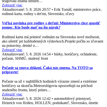
reagovala známa influen…
Zobraziť viac
Aktualizované:
5. 8. 2026 20:57
•
Erik Tomáš, ministerstvo práce,
rodinná karta, rodiny s deťmi, Slovensko, zľavy
Veľká novinka pre rodiny s deťmi: Ministerstvo chce spustiť
pomoc. Kto bude mať na ňu nárok?
Rodinná karta má priniesť rodinám na Slovensku nové možnosti,
ako ušetriť pri každodenných výdavkoch.Projekt počíta so zľavami
na potraviny, detské o…
Zobraziť viac
Aktualizované:
5. 8. 2026 14:54
•
búrky, horúčavy, ochladenie,
počasie, SHMÚ, studený front
Počasie sa znova zblázni. Čaká nás zmena. Na TOTO sa
pripravte!
Počasie sa už v najbližších hodinách výrazne zmení a extrémne
horúčavy sa skončia.Meteorológovia upozorňujú na príchod
studeného frontu, ktorý prines…
Zobraziť viac
Aktualizované:
5. 8. 2026 12:42
•
automobilový priemysel,
Heinrich von Hollen, HOLLEN, podnikateľ, Slovensko, úmrtie