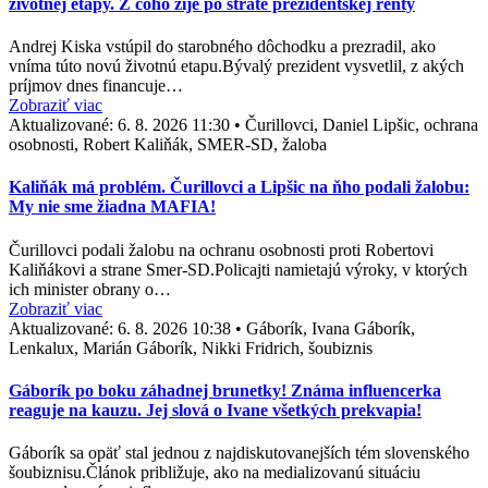
životnej etapy. Z čoho žije po strate prezidentskej renty
Andrej Kiska vstúpil do starobného dôchodku a prezradil, ako
vníma túto novú životnú etapu.Bývalý prezident vysvetlil, z akých
príjmov dnes financuje…
Zobraziť viac
Aktualizované:
6. 8. 2026 11:30
•
Čurillovci, Daniel Lipšic, ochrana
osobnosti, Robert Kaliňák, SMER-SD, žaloba
Kaliňák má problém. Čurillovci a Lipšic na ňho podali žalobu:
My nie sme žiadna MAFIA!
Čurillovci podali žalobu na ochranu osobnosti proti Robertovi
Kaliňákovi a strane Smer-SD.Policajti namietajú výroky, v ktorých
ich minister obrany o…
Zobraziť viac
Aktualizované:
6. 8. 2026 10:38
•
Gáborík, Ivana Gáborík,
Lenkalux, Marián Gáborík, Nikki Fridrich, šoubiznis
Gáborík po boku záhadnej brunetky! Známa influencerka
reaguje na kauzu. Jej slová o Ivane všetkých prekvapia!
Gáborík sa opäť stal jednou z najdiskutovanejších tém slovenského
šoubiznisu.Článok približuje, ako na medializovanú situáciu