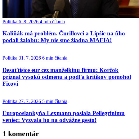
Politika
6. 8. 2026
4 min čítania
Kaliňák má problém. Čurillovci a Lipšic na ňho
podali žalobu: My nie sme žiadna MAFIA!
Politika
31. 7. 2026
6 min čítania
Desaťtisíce eur cez manželkinu firmu: Korčok
priznal vysokú odmenu a podľa kritikov pomohol
Ficovi
Politika
27. 7. 2026
5 min čítania
Europoslankyňa Lexmann poslala Pellegrinimu
veniec: Vyzvala ho na odvážne gesto!
1 komentár