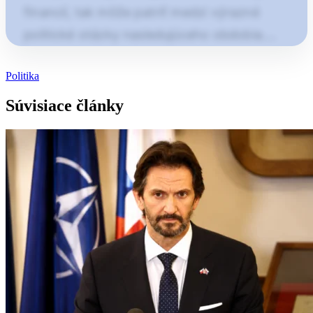
financií, tak môže patriť medzi výrazné
politické otázky nasledujúceho obdobia.…
Článok pokračuje po kliknutí
Politika
Otvorte pokračovanie článku
Súvisiace články