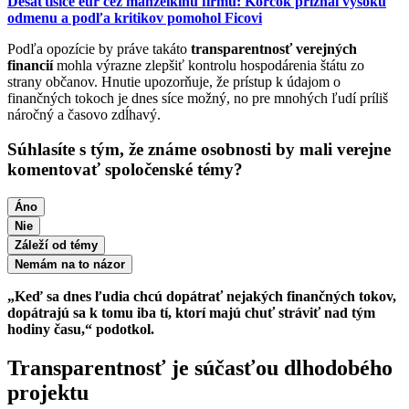
Desaťtisíce eur cez manželkinu firmu: Korčok priznal vysokú
odmenu a podľa kritikov pomohol Ficovi
Podľa opozície by práve takáto
transparentnosť verejných
financií
mohla výrazne zlepšiť kontrolu hospodárenia štátu zo
strany občanov. Hnutie upozorňuje, že prístup k údajom o
finančných tokoch je dnes síce možný, no pre mnohých ľudí príliš
náročný a časovo zdĺhavý.
Súhlasíte s tým, že známe osobnosti by mali verejne
komentovať spoločenské témy?
Áno
Nie
Záleží od témy
Nemám na to názor
„Keď sa dnes ľudia chcú dopátrať nejakých finančných tokov,
dopátrajú sa k tomu iba tí, ktorí majú chuť stráviť nad tým
hodiny času,“ podotkol.
Transparentnosť je súčasťou dlhodobého
projektu