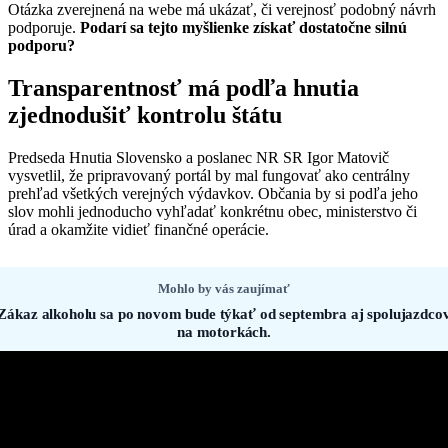
Otázka zverejnená na webe má ukázať, či verejnosť podobný návrh
podporuje.
Podarí sa tejto myšlienke získať dostatočne silnú
podporu?
Transparentnosť má podľa hnutia
zjednodušiť kontrolu štátu
Predseda Hnutia Slovensko a poslanec NR SR Igor Matovič
vysvetlil, že pripravovaný portál by mal fungovať ako centrálny
prehľad všetkých verejných výdavkov. Občania by si podľa jeho
slov mohli jednoducho vyhľadať konkrétnu obec, ministerstvo či
úrad a okamžite vidieť finančné operácie.
Mohlo by vás zaujímať
Zákaz alkoholu sa po novom bude týkať od septembra aj spolujazdco
na motorkách.