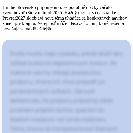
Hnutie Slovensko pripomenulo, že podobné otázky začalo
zverejňovať ešte v októbri 2025. Každý mesiac sa na stránke
Prevrat2027.sk objaví nová téma týkajúca sa konkrétnych návrhov
zmien pre krajinu. Verejnosť môže hlasovať o tom, ktoré riešenia
považuje za najdôležitejšie.
Podľa hnutia majú výsledky ankiet slúžiť ako
základ budúcich legislatívnych krokov. Ak
niektoré návrhy získajú dostatočnú
podporu, strana ich chce presadiť po
parlamentných voľbách. Zároveň
deklarovala, že podporu prípadnej vláde
podmieni prijatím týchto opatrení do
šiestich mesiacov od vzniku kabinetu.
Téma, ktorou je transparentnosť štátnych