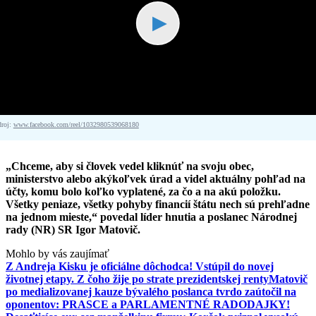
▶
droj:
www.facebook.com/reel/1032980539068180
„Chceme, aby si človek vedel kliknúť na svoju obec,
ministerstvo alebo akýkoľvek úrad a videl aktuálny pohľad na
účty, komu bolo koľko vyplatené, za čo a na akú položku.
Všetky peniaze, všetky pohyby financií štátu nech sú prehľadne
na jednom mieste,“ povedal líder hnutia a poslanec Národnej
rady (NR) SR Igor Matovič.
Mohlo by vás zaujímať
Z Andreja Kisku je oficiálne dôchodca! Vstúpil do novej
životnej etapy. Z čoho žije po strate prezidentskej renty
Matovič
po medializovanej kauze bývalého poslanca tvrdo zaútočil na
oponentov: PRASCE a PARLAMENTNÉ RADODAJKY!