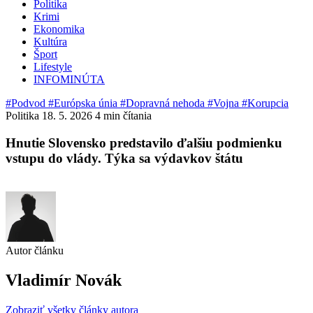
Politika
Krimi
Ekonomika
Kultúra
Šport
Lifestyle
INFOMINÚTA
#Podvod
#Európska únia
#Dopravná nehoda
#Vojna
#Korupcia
Politika
18. 5. 2026
4 min čítania
Hnutie Slovensko predstavilo ďalšiu podmienku
vstupu do vlády. Týka sa výdavkov štátu
Autor článku
Vladimír Novák
Zobraziť všetky články autora