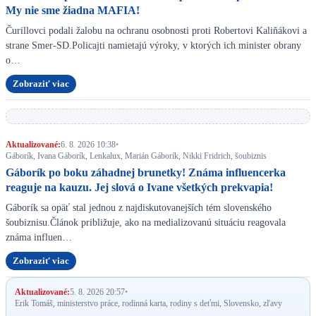
My nie sme žiadna MAFIA!
Čurillovci podali žalobu na ochranu osobnosti proti Robertovi Kaliňákovi a
strane Smer-SD.Policajti namietajú výroky, v ktorých ich minister obrany
o…
Zobraziť viac
Aktualizované:
6. 8. 2026 10:38
•
Gáborík, Ivana Gáborík, Lenkalux, Marián Gáborík, Nikki Fridrich, šoubiznis
Gáborík po boku záhadnej brunetky! Známa influencerka
reaguje na kauzu. Jej slová o Ivane všetkých prekvapia!
Gáborík sa opäť stal jednou z najdiskutovanejších tém slovenského
šoubiznisu.Článok približuje, ako na medializovanú situáciu reagovala
známa influen…
Zobraziť viac
Aktualizované:
5. 8. 2026 20:57
•
Erik Tomáš, ministerstvo práce, rodinná karta, rodiny s deťmi, Slovensko, zľavy