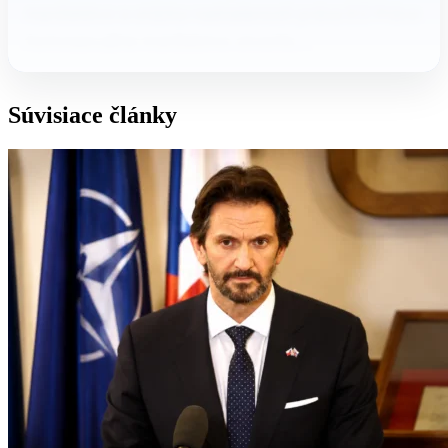
manželstvo a otázka nadradenosti práva EÚ Práve
homosexuálne manželstvo otvorilo…
Súvisiace články