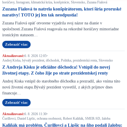
horúčavy, Instagram, klimatická kríza, konšpirácie, Slovensko, Zuzana Fialová
Zuzana Fialová to natrela konšpirátorom, ktorí šíria proruské
naratívy! TOTO jej len tak neodpustia!
Zuzana Fialová opäť otvorene vyjadrila svoj názor na dianie v
spoločnosti.Zuzana Fialová reagovala na rekordné horúčavy mimoriadne
ironickým statusom…
Zobraziť viac
Aktualizované:
6. 8. 2026 12:05
•
Andrej Kiska, bývalý prezident, dôchodok, Politika, prezidentská renta, Slovensko
Z Andreja Kisku je oficiálne dôchodca! Vstúpil do novej
životnej etapy. Z čoho žije po strate prezidentskej renty
Andrej Kiska vstúpil do starobného dôchodku a prezradil, ako vníma túto
novú životnú etapu.Bývalý prezident vysvetlil, z akých príjmov dnes
financuje…
Zobraziť viac
Aktualizované:
6. 8. 2026 11:30
•
Čurillovci, Daniel Lipšic, ochrana osobnosti, Robert Kaliňák, SMER-SD, žaloba
Kaliňák má problém. Čurillovci a Lipšic na ňho podali žalobu: