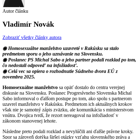
Autor článku
Vladimír Novák
Zobraziť všetky články autora
◉ Homosexuálne manželstvo uzavreté v Rakúsku sa stalo
predmetom sporu o jeho uznávanie na Slovensku.
◉ Poslanec PS Michal Sabo a jeho partner podali rozklad po tom,
čo nedostali odpoveď na infožiadosť.
◉ Celá vec sa opiera o rozhodnutie Súdneho dvora EÚ z
novembra 2025.
Homosexuálne manželstvo
sa opäť dostalo do centra verejnej
diskusie na Slovensku. Poslanec Progresívneho Slovenska Michal
Sabo informoval o ďalšom postupe po tom, ako spolu s partnerom
uzavrel manželstvo v Rakúsku. Predmetom ich aktuálnych krokov
však nie je samotný zápis zväzku, ale komunikácia s ministerstvom
vnútra. Dvojica tvrdí, že rezort nereagoval na infožiadosť v
zákonom stanovenej lehote.
Následne preto podali rozklad a nevylúčili ani ďalšie právne kroky.
Spor sa zároveň dotýka širšej otázky vzťahu slovenského práva a