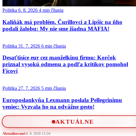
Politika
6. 8. 2026
4 min čítania
Kaliňák má problém. Čurillovci a Lipšic na ňho
podali žalobu: My nie sme žiadna MAFIA!
Politika
31. 7. 2026
6 min čítania
Desaťtisíce eur cez manželkinu firmu: Korčok
priznal vysokú odmenu a podľa kritikov pomohol
Ficovi
Politika
27. 7. 2026
5 min čítania
Europoslankyňa Lexmann poslala Pellegrinimu
veniec: Vyzvala ho na odvážne gesto!
AKTUÁLNE
Aktualizované:
6. 8. 2026 13:24
•