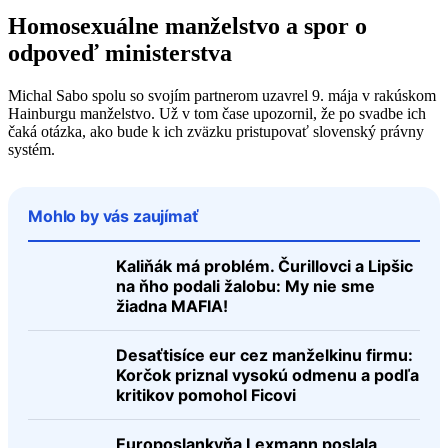
Homosexuálne manželstvo a spor o
odpoveď ministerstva
Michal Sabo spolu so svojím partnerom uzavrel 9. mája v rakúskom
Hainburgu manželstvo. Už v tom čase upozornil, že po svadbe ich
čaká otázka, ako bude k ich zväzku pristupovať slovenský právny
systém.
Mohlo by vás zaujímať
Kaliňák má problém. Čurillovci a Lipšic
na ňho podali žalobu: My nie sme
žiadna MAFIA!
Desaťtisíce eur cez manželkinu firmu:
Korčok priznal vysokú odmenu a podľa
kritikov pomohol Ficovi
Europoslankyňa Lexmann poslala