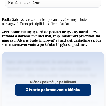
Nemám na to názor
Podľa Saba však rezort na ich podanie v zákonnej lehote
nereagoval. Preto pristúpili k ďalšiemu kroku.
„Preto sme minulý týždeň do podateľne fyzicky doručili tzv.
rozklad a dávame ministerstvu, resp. ministrovi príležitosť na
nápravu. Ak nás bude ignorovať aj naďalej, zariadime sa. Ide
si minister(stvo) vnútra po žalobu?“ pýta sa poslanec.
Sabo zároveň zdôraznil, že aktuálne nejde o
žiadosť o zápis zväzku, ale výlučne o získanie
informácií. „Aby sme predišli nedorozumeniu. Reč
Článok pokračuje po kliknutí
je výhradne o infožiadosti. Aj náš predchádzajúci
príspevok bol o infožiadosti. Tento fakt
Otvorte pokračovanie článku
podčiarkujeme, vzhľadom na tú hystériu, ktorú
spustila časť konzervatívnych elít.“ Homosexuálne