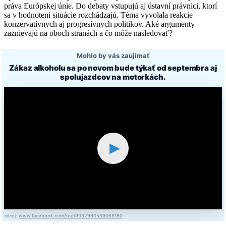
práva Európskej únie. Do debaty vstupujú aj ústavní právnici, ktorí
sa v hodnotení situácie rozchádzajú. Téma vyvolala reakcie
konzervatívnych aj progresívnych politikov. Aké argumenty
zaznievajú na oboch stranách a čo môže nasledovať?
Mohlo by vás zaujímať
Zákaz alkoholu sa po novom bude týkať od septembra aj
spolujazdcov na motorkách.
▶
zdroj:
www.facebook.com/reel/1032980539068180