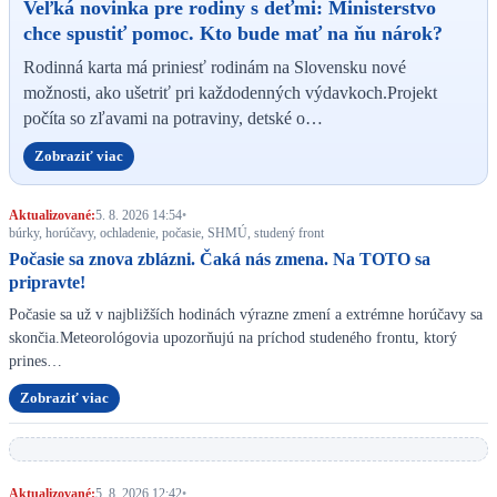
Veľká novinka pre rodiny s deťmi: Ministerstvo
chce spustiť pomoc. Kto bude mať na ňu nárok?
Rodinná karta má priniesť rodinám na Slovensku nové
možnosti, ako ušetriť pri každodenných výdavkoch.Projekt
počíta so zľavami na potraviny, detské o…
Zobraziť viac
Aktualizované:
5. 8. 2026 14:54
•
búrky, horúčavy, ochladenie, počasie, SHMÚ, studený front
Počasie sa znova zblázni. Čaká nás zmena. Na TOTO sa
pripravte!
Počasie sa už v najbližších hodinách výrazne zmení a extrémne horúčavy sa
skončia.Meteorológovia upozorňujú na príchod studeného frontu, ktorý
prines…
Zobraziť viac
Aktualizované:
5. 8. 2026 12:42
•