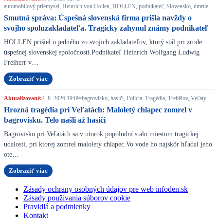
automobilový priemysel, Heinrich von Hollen, HOLLEN, podnikateľ, Slovensko, úmrtie
Smutná správa: Úspešná slovenská firma prišla navždy o
svojho spoluzakladateľa. Tragicky zahynul známy podnikateľ
HOLLEN prišiel o jedného zo svojich zakladateľov, ktorý stál pri zrode
úspešnej slovenskej spoločnosti.Podnikateľ Heinrich Wolfgang Ludwig
Freiherr v…
Zobraziť viac
Aktualizované:
4. 8. 2026 19:09
•
bagrovisko, hasiči, Polícia, Tragédia, Trebišov, Veľaty
Hrozná tragédia pri Veľatách: Maloletý chlapec zomrel v
bagrovisku. Telo našli až hasiči
Bagrovisko pri Veľatách sa v utorok popoludní stalo miestom tragickej
udalosti, pri ktorej zomrel maloletý chlapec.Vo vode ho najskôr hľadal jeho
ote…
Zobraziť viac
Zásady ochrany osobných údajov pre web infoden.sk
Zásady používania súborov cookie
Pravidlá a podmienky
Kontakt