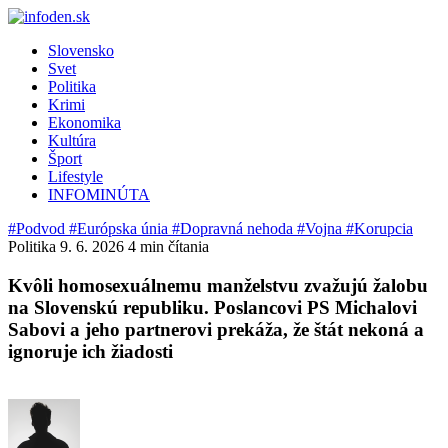
Slovensko
Svet
Politika
Krimi
Ekonomika
Kultúra
Šport
Lifestyle
INFOMINÚTA
#Podvod
#Európska únia
#Dopravná nehoda
#Vojna
#Korupcia
Politika
9. 6. 2026
4 min čítania
Kvôli homosexuálnemu manželstvu zvažujú žalobu
na Slovenskú republiku. Poslancovi PS Michalovi
Sabovi a jeho partnerovi prekáža, že štát nekoná a
ignoruje ich žiadosti