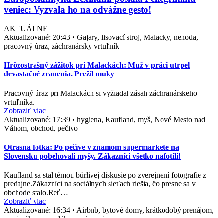
veniec: Vyzvala ho na odvážne gesto!
AKTUÁLNE
Aktualizované:
20:43
•
Gajary, lisovací stroj, Malacky, nehoda,
pracovný úraz, záchranársky vrtuľník
Hrôzostrašný zážitok pri Malackách: Muž v práci utrpel
devastačné zranenia. Prežil muky
Pracovný úraz pri Malackách si vyžiadal zásah záchranárskeho
vrtuľníka.
Zobraziť viac
Aktualizované:
17:39
•
hygiena, Kaufland, myš, Nové Mesto nad
Váhom, obchod, pečivo
Otrasná fotka: Po pečive v známom supermarkete na
Slovensku pobehovali myšy. Zákazníci všetko nafotili!
Kaufland sa stal témou búrlivej diskusie po zverejnení fotografie z
predajne.Zákazníci na sociálnych sieťach riešia, čo presne sa v
obchode stalo.Reť…
Zobraziť viac
Aktualizované:
16:34
•
Airbnb, bytové domy, krátkodobý prenájom,