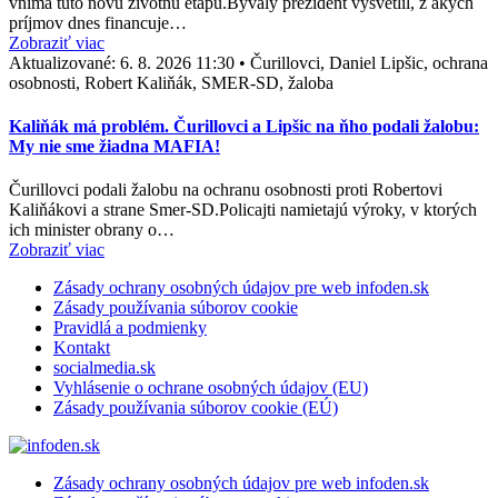
vníma túto novú životnú etapu.Bývalý prezident vysvetlil, z akých
príjmov dnes financuje…
Zobraziť viac
Aktualizované:
6. 8. 2026 11:30
•
Čurillovci, Daniel Lipšic, ochrana
osobnosti, Robert Kaliňák, SMER-SD, žaloba
Kaliňák má problém. Čurillovci a Lipšic na ňho podali žalobu:
My nie sme žiadna MAFIA!
Čurillovci podali žalobu na ochranu osobnosti proti Robertovi
Kaliňákovi a strane Smer-SD.Policajti namietajú výroky, v ktorých
ich minister obrany o…
Zobraziť viac
Zásady ochrany osobných údajov pre web infoden.sk
Zásady používania súborov cookie
Pravidlá a podmienky
Kontakt
socialmedia.sk
Vyhlásenie o ochrane osobných údajov (EU)
Zásady používania súborov cookie (EÚ)
Zásady ochrany osobných údajov pre web infoden.sk