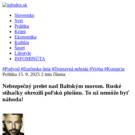
Slovensko
Svet
Politika
Krimi
Ekonomika
Kultúra
Šport
Lifestyle
INFOMINÚTA
#Podvod
#Európska únia
#Dopravná nehoda
#Vojna
#Korupcia
Politika
15. 9. 2025
2 min čítania
Nebezpečný prelet nad Baltským morom. Ruské
stíhačky ohrozili poľskú plošinu. To už nemôže byť
náhoda!