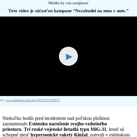
Mohlo by vás zaujímať
Toto video je súčasťou kampane “Nezabudni na mna v aute.”
▶
droj:
www.facebook.com/reel/1703747257330517
Niekoľko hodín pred incidentom nad poľskou plošinou
zaznamenalo
Estónsko narušenie svojho vzdušného
priestoru
.
Tri ruské vojenské lietadlá typu MiG-31
, ktoré sú
schopné niesť
hypersonické rakety Kinžal
, zotrvali v estónskom