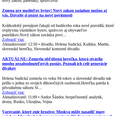
nový zákon, paneláky, správcovia
Zmena pre majiteľov bytov! Nový zákon zasiahne možno aj
vás. Dávajte si pozor na nové povinnosti
Krátkodobý prenájom čakajú od budúceho roka nové pravidlá, ktoré
ovplyvnia vlastníkov bytov, správcov aj obyvateľov
panelákov.Nový zákon zavádza povi…
Zobraziť viac
Aktualizované:
12:50
•
divadlo, Helena Sudická, Kultúra, Martin,
slovenské herečky, Slovenské komorné divadlo
AKTUÁLNE: Zomrela obľúbená herečka, ktorá stvárila
mnoho nezabudnuteľných postáv. Poznali ich celé generácie
divákov
Helena Sudická zomrela vo veku 94 rokov a slovenské divadlo tak
prišlo o jednu zo svojich dlhoročných osobností.Herečka patrila k
pôvodnému súboru Sl…
Zobraziť viac
Aktualizované:
11:09
•
Andor Šándor, bezpečnostný analytik,
drony, Rusko, Ukrajina, Vojna
Varovanie, ktoré znie hrozivo: Moskva môže nasadiť masy