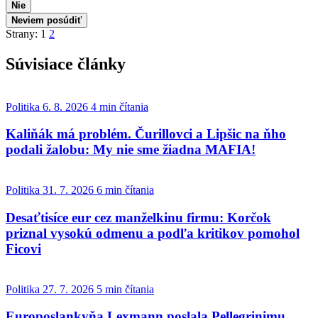
Nie
Neviem posúdiť
Strany:
1
2
Súvisiace články
Politika
6. 8. 2026
4 min čítania
Kaliňák má problém. Čurillovci a Lipšic na ňho
podali žalobu: My nie sme žiadna MAFIA!
Politika
31. 7. 2026
6 min čítania
Desaťtisíce eur cez manželkinu firmu: Korčok
priznal vysokú odmenu a podľa kritikov pomohol
Ficovi
Politika
27. 7. 2026
5 min čítania
Europoslankyňa Lexmann poslala Pellegrinimu