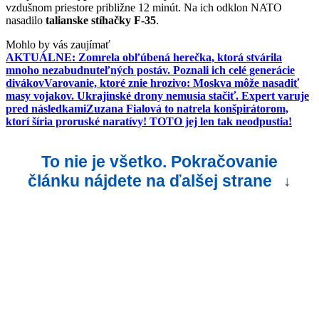
vzdušnom priestore približne 12 minút. Na ich odklon NATO
nasadilo
talianske stíhačky F-35
.
Mohlo by vás zaujímať
AKTUÁLNE: Zomrela obľúbená herečka, ktorá stvárila
mnoho nezabudnuteľných postáv. Poznali ich celé generácie
divákov
Varovanie, ktoré znie hrozivo: Moskva môže nasadiť
masy vojakov. Ukrajinské drony nemusia stačiť. Expert varuje
pred následkami
Zuzana Fialová to natrela konšpirátorom,
ktorí šíria proruské naratívy! TOTO jej len tak neodpustia!
To nie je všetko. Pokračovanie
článku nájdete na ďalšej strane
↓