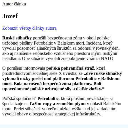
Autor článku
Jozef
Zobraziť všetky články autora
Ruské stíhačky
porušili bezpečnostnú zónu v okolí poľskej
ťažobnej plošiny Petrobaltic v Baltskom mori. Incident, ktorý
vyvolal pozornosť aliančných štruktúr, sa odohral v rovnaký deň,
ako aj narušenie estónskeho vzdušného priestoru inými ruskými
lietadlami. Obe situácie vyvolali znepokojenie v rámci NATO.
O porušení informovala
poľská pohraničná stráž
, ktorá
prostredníctvom sociálnej siete X uviedla, že
„dve ruské stíhačky
vykonali nízky prelet nad platformou Petrobaltic v Baltskom
mori. Bola narušená bezpečná zóna platformy. Boli
upovedomené poľské ozbrojené sily a ďalšie zložky.“
Poľská spoločnosť
Petrobaltic
, ktorá plošinu prevádzkuje, sa
špecializuje na
ťažbu ropy a zemného plynu
v oblasti Baltského
mora. Prelet stíhačiek vo veľmi nízkej výške nad jej zariadením
vyvolal obavy o bezpečnosť strategickej infraštruktúry.