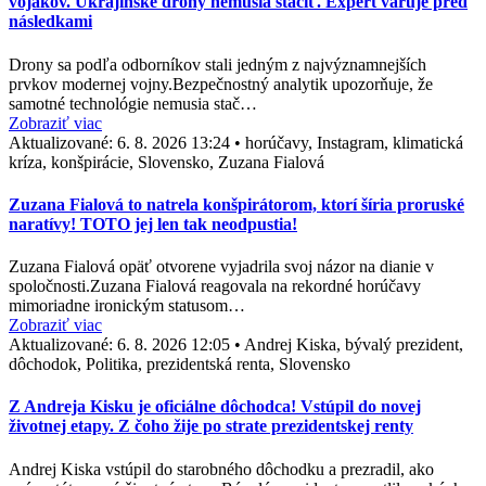
vojakov. Ukrajinské drony nemusia stačiť. Expert varuje pred
následkami
Drony sa podľa odborníkov stali jedným z najvýznamnejších
prvkov modernej vojny.Bezpečnostný analytik upozorňuje, že
samotné technológie nemusia stač…
Zobraziť viac
Aktualizované:
6. 8. 2026 13:24
•
horúčavy, Instagram, klimatická
kríza, konšpirácie, Slovensko, Zuzana Fialová
Zuzana Fialová to natrela konšpirátorom, ktorí šíria proruské
naratívy! TOTO jej len tak neodpustia!
Zuzana Fialová opäť otvorene vyjadrila svoj názor na dianie v
spoločnosti.Zuzana Fialová reagovala na rekordné horúčavy
mimoriadne ironickým statusom…
Zobraziť viac
Aktualizované:
6. 8. 2026 12:05
•
Andrej Kiska, bývalý prezident,
dôchodok, Politika, prezidentská renta, Slovensko
Z Andreja Kisku je oficiálne dôchodca! Vstúpil do novej
životnej etapy. Z čoho žije po strate prezidentskej renty
Andrej Kiska vstúpil do starobného dôchodku a prezradil, ako