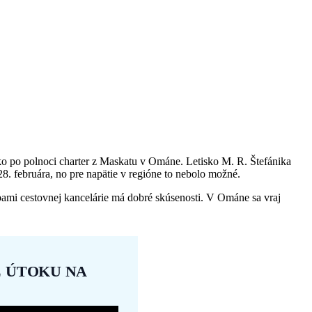
átko po polnoci charter z Maskatu v Ománe. Letisko M. R. Štefánika
28. februára, no pre napätie v regióne to nebolo možné.
žbami cestovnej kancelárie má dobré skúsenosti. V Ománe sa vraj
Z ÚTOKU NA