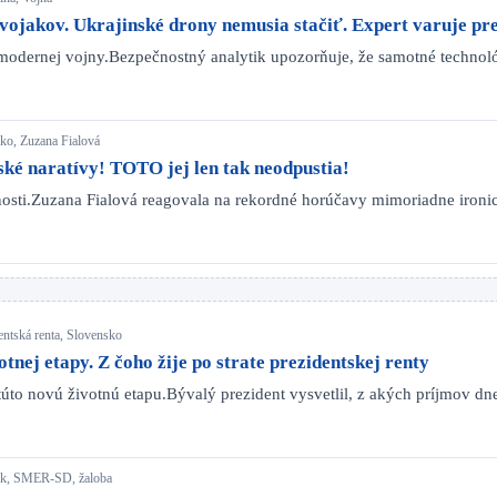
vojakov. Ukrajinské drony nemusia stačiť. Expert varuje pr
modernej vojny.Bezpečnostný analytik upozorňuje, že samotné technol
sko, Zuzana Fialová
ské naratívy! TOTO jej len tak neodpustia!
očnosti.Zuzana Fialová reagovala na rekordné horúčavy mimoriadne iro
entská renta, Slovensko
tnej etapy. Z čoho žije po strate prezidentskej renty
túto novú životnú etapu.Bývalý prezident vysvetlil, z akých príjmov d
iňák, SMER-SD, žaloba