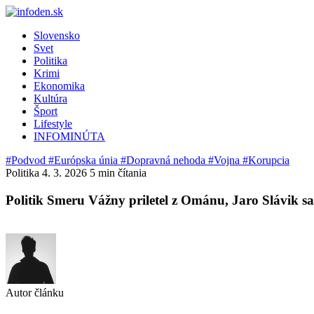
Slovensko
Svet
Politika
Krimi
Ekonomika
Kultúra
Šport
Lifestyle
INFOMINÚTA
#Podvod
#Európska únia
#Dopravná nehoda
#Vojna
#Korupcia
Politika
4. 3. 2026
5 min čítania
Politik Smeru Vážny priletel z Ománu, Jaro Slávik s
Autor článku