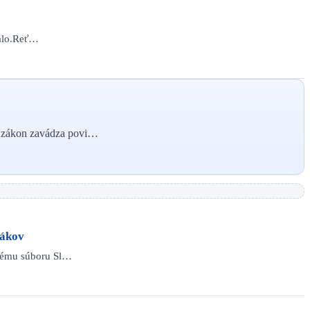
talo.Reť…
ý zákon zavádza povi…
vákov
dnému súboru Sl…