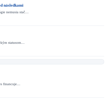
ed následkami
ógie nemusia stač…
nickým statusom…
nes financuje…