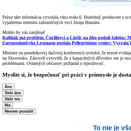
Práve táto informácia vyvolala vlnu reakcií. Hudobný producent a scen
vyjadrenia ministra zahraničných vecí Juraja Blanára.
Mohlo by vás zaujímať
Kaliňák má problém. Čurillovci a Lipšic na ňho podali žalobu:
Europoslankyňa Lexmann poslala Pellegrinimu veniec: Vyzvala h
Minister na pondelkovej tlačovej konferencii uviedol, že rezort evid
na Slovensko. Zároveň vysvetlil, že z kapacitných dôvodov nie je m
problémami. Ostatných občanov požiadal o trpezlivosť.
Myslíte si, že bezpečnosť pri práci v priemysle je dost
Áno
Skôr áno
Skôr nie
Nie
Neviem posúdiť
To nie je v