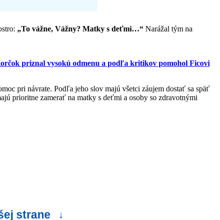
ostro:
„To vážne, Vážny? Matky s deťmi…“
Narážal tým na
Korčok priznal vysokú odmenu a podľa kritikov pomohol Ficovi
omoc pri návrate. Podľa jeho slov majú všetci záujem dostať sa späť
ajú prioritne zamerať na matky s deťmi a osoby so zdravotnými
šej strane
↓