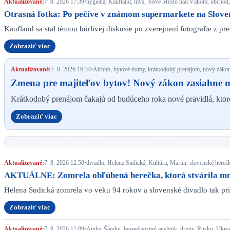
Aktualizované:
7. 8. 2026 17:39
•
hygiena, Kaufland, myš, Nové Mesto nad Váhom, obchod,
Otrasná fotka: Po pečive v známom supermarkete na Slovens
Kaufland sa stal témou búrlivej diskusie po zverejnení fotografie z p
Zobraziť viac
Aktualizované:
7. 8. 2026 16:34
•
Airbnb, bytové domy, krátkodobý prenájom, nový zákon
Zmena pre majiteľov bytov! Nový zákon zasiahne mo
Krátkodobý prenájom čakajú od budúceho roka nové pravidlá, kto
Zobraziť viac
Aktualizované:
7. 8. 2026 12:50
•
divadlo, Helena Sudická, Kultúra, Martin, slovenské here
AKTUÁLNE: Zomrela obľúbená herečka, ktorá stvárila mnoh
Helena Sudická zomrela vo veku 94 rokov a slovenské divadlo tak pr
Zobraziť viac
Aktualizované:
7. 8. 2026 11:09
•
Andor Šándor, bezpečnostný analytik, drony, Rusko, Ukraj