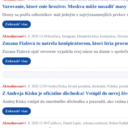
Varovanie, ktoré znie hrozivo: Moskva môže nasadiť masy 
Drony sa podľa odborníkov stali jedným z najvýznamnejších prvkov 
Zobraziť viac
Aktualizované:
6. 8. 2026 13:24
•
horúčavy, Instagram, klimatická kríza, konšpirácie, Sloven
Zuzana Fialová to natrela konšpirátorom, ktorí šíria proru
Zuzana Fialová opäť otvorene vyjadrila svoj názor na dianie v spol
Zobraziť viac
Aktualizované:
6. 8. 2026 12:05
•
Andrej Kiska, bývalý prezident, dôchodok, Politika, prezid
Z Andreja Kisku je oficiálne dôchodca! Vstúpil do novej živo
Andrej Kiska vstúpil do starobného dôchodku a prezradil, ako vníma 
Zobraziť viac
Aktualizované:
6. 8. 2026 11:30
•
Čurillovci, Daniel Lipšic, ochrana osobnosti, Robert Kal