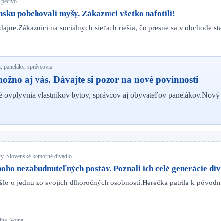
 pečivo
ku pobehovali myšy. Zákazníci všetko nafotili!
redajne.Zákazníci na sociálnych sieťach riešia, čo presne sa v obchode s
, paneláky, správcovia
žno aj vás. Dávajte si pozor na nové povinnosti
ré ovplyvnia vlastníkov bytov, správcov aj obyvateľov panelákov.Nov
čky, Slovenské komorné divadlo
o nezabudnuteľných postáv. Poznali ich celé generácie di
išlo o jednu zo svojich dlhoročných osobností.Herečka patrila k pôvo
ina, Vojna