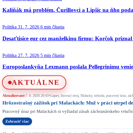
Kaliňák má problém. Čurillovci a Lipšic na ňho pod
Politika
31. 7. 2026
6 min čítania
Desaťtisíce eur cez manželkinu firmu: Korčok prizn
Politika
27. 7. 2026
5 min čítania
Europoslankyňa Lexmann poslala Pellegrinimu veniec
AKTUÁLNE
Aktualizované:
7. 8. 2026 20:43
•
Gajary, lisovací stroj, Malacky, nehoda, pracovný úraz, zá
Hrôzostrašný zážitok pri Malackách: Muž v práci utrpel d
Pracovný úraz pri Malackách si vyžiadal zásah záchranárskeho vrtuľn
Zobraziť viac