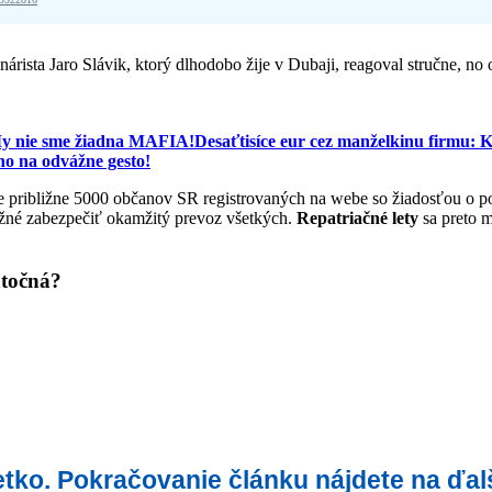
árista Jaro Slávik, ktorý dlhodobo žije v Dubaji, reagoval stručne, no 
 My nie sme žiadna MAFIA!
Desaťtisíce eur cez manželkinu firmu: 
o na odvážne gesto!
uje približne 5000 občanov SR registrovaných na webe so žiadosťou o p
ožné zabezpečiť okamžitý prevoz všetkých.
Repatriačné lety
sa preto m
atočná?
šetko. Pokračovanie článku nájdete na ďal