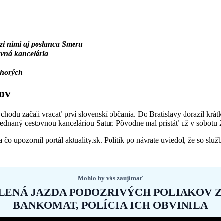
dzi nimi aj poslanca Smeru
ovná kancelária
chorých
cov
východu začali vracať prví slovenskí občania. Do Bratislavy dorazil kr
bjednaný cestovnou kanceláriou Satur. Pôvodne mal pristáť už v sobotu 
o upozornil portál aktuality.sk. Politik po návrate uviedol, že so slu
Mohlo by vás zaujímať
ALENÁ JAZDA PODOZRIVÝCH POLIAKOV 
BANKOMAT, POLÍCIA ICH OBVINILA