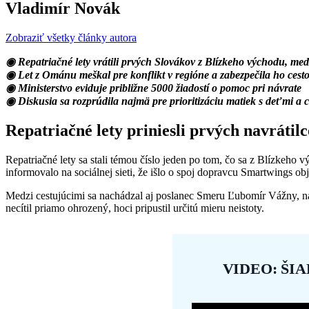
Vladimír Novák
Zobraziť všetky články autora
◉ Repatriačné lety vrátili prvých Slovákov z Blízkeho východu, me
◉ Let z Ománu meškal pre konflikt v regióne a zabezpečila ho cest
◉ Ministerstvo eviduje približne 5000 žiadostí o pomoc pri návrate
◉ Diskusia sa rozprúdila najmä pre prioritizáciu matiek s deťmi a 
Repatriačné lety priniesli prvých navrátil
Repatriačné lety sa stali témou číslo jeden po tom, čo sa z Blízkeho 
informovalo na sociálnej sieti, že išlo o spoj dopravcu Smartwings o
Medzi cestujúcimi sa nachádzal aj poslanec Smeru Ľubomír Vážny, na č
necítil priamo ohrozený, hoci pripustil určitú mieru neistoty.
VIDEO: ŠI