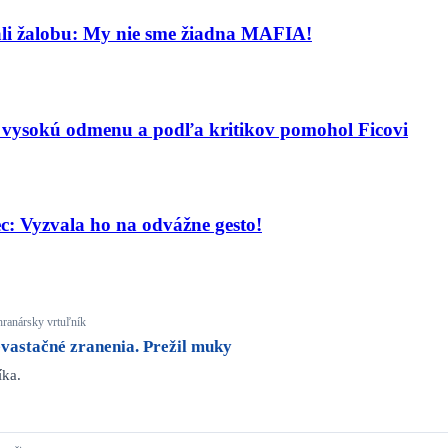
ali žalobu: My nie sme žiadna MAFIA!
al vysokú odmenu a podľa kritikov pomohol Ficovi
: Vyzvala ho na odvážne gesto!
chranársky vrtuľník
evastačné zranenia. Prežil muky
íka.