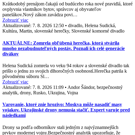
Krátkodobý prenájom čakajú od budúceho roka nové pravidlá, ktoré
ovplyvnia vlastníkov bytov, správcov aj obyvateľov
panelákov.Nový zákon zavádza povi…
Zobraziť viac
Aktualizované:
7. 8. 2026 12:50
•
divadlo, Helena Sudická,
Kultúra, Martin, slovenské herečky, Slovenské komorné divadlo
AKTUÁLNE: Zomrela obľúbená herečka, ktorá stvárila
mnoho nezabudnuteľných postáv. Poznali ich celé generácie
divákov
Helena Sudická zomrela vo veku 94 rokov a slovenské divadlo tak
prišlo o jednu zo svojich dlhoročných osobností.Herečka patrila k
pôvodnému súboru Sl…
Zobraziť viac
Aktualizované:
7. 8. 2026 11:09
•
Andor Šándor, bezpečnostný
analytik, drony, Rusko, Ukrajina, Vojna
Varovanie, ktoré znie hrozivo: Moskva môže nasadiť masy
vojakov. Ukrajinské drony nemusia stačiť. Expert varuje pred
následkami
Drony sa podľa odborníkov stali jedným z najvýznamnejších
prvkov modernej vojny.Bezpečnostný analytik upozorňuje, že