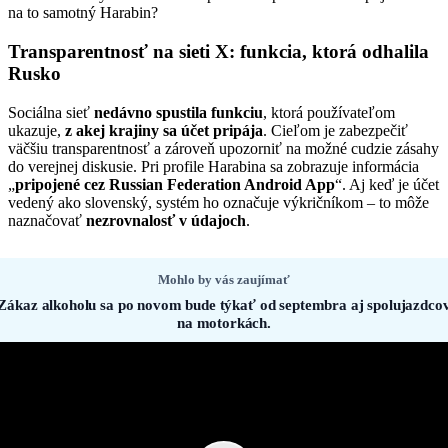
na to samotný Harabin?
Transparentnosť na sieti X: funkcia, ktorá odhalila
Rusko
Sociálna sieť
nedávno spustila funkciu
, ktorá používateľom
ukazuje,
z akej krajiny sa účet pripája
. Cieľom je zabezpečiť
väčšiu transparentnosť a zároveň upozorniť na možné cudzie zásahy
do verejnej diskusie. Pri profile Harabina sa zobrazuje informácia
„
pripojené cez Russian Federation Android App
“. Aj keď je účet
vedený ako slovenský, systém ho označuje výkričníkom – to môže
naznačovať
nezrovnalosť v údajoch
.
Mohlo by vás zaujímať
Zákaz alkoholu sa po novom bude týkať od septembra aj spolujazdco
na motorkách.