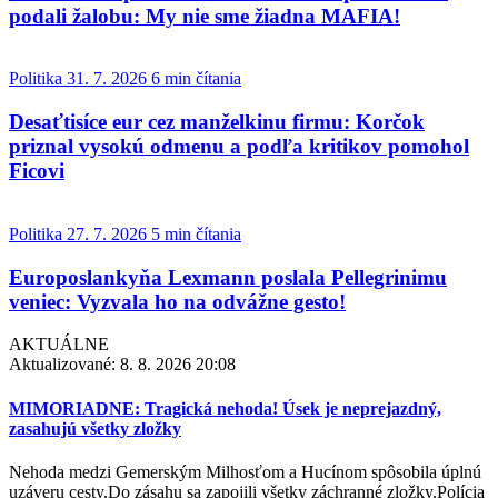
podali žalobu: My nie sme žiadna MAFIA!
Politika
31. 7. 2026
6 min čítania
Desaťtisíce eur cez manželkinu firmu: Korčok
priznal vysokú odmenu a podľa kritikov pomohol
Ficovi
Politika
27. 7. 2026
5 min čítania
Europoslankyňa Lexmann poslala Pellegrinimu
veniec: Vyzvala ho na odvážne gesto!
AKTUÁLNE
Aktualizované:
8. 8. 2026 20:08
MIMORIADNE: Tragická nehoda! Úsek je neprejazdný,
zasahujú všetky zložky
Nehoda medzi Gemerským Milhosťom a Hucínom spôsobila úplnú
uzáveru cesty.Do zásahu sa zapojili všetky záchranné zložky.Polícia