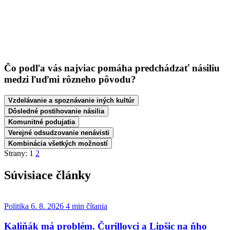
Čo podľa vás najviac pomáha predchádzať násiliu
medzi ľuďmi rôzneho pôvodu?
Vzdelávanie a spoznávanie iných kultúr
Dôsledné postihovanie násilia
Komunitné podujatia
Verejné odsudzovanie nenávisti
Kombinácia všetkých možností
Strany:
1
2
Súvisiace články
Politika
6. 8. 2026
4 min čítania
Kaliňák má problém. Čurillovci a Lipšic na ňho