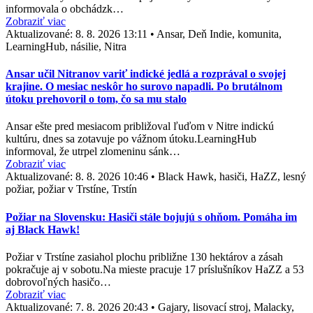
informovala o obchádzk…
Zobraziť viac
Aktualizované:
8. 8. 2026 13:11
•
Ansar, Deň Indie, komunita,
LearningHub, násilie, Nitra
Ansar učil Nitranov variť indické jedlá a rozprával o svojej
krajine. O mesiac neskôr ho surovo napadli. Po brutálnom
útoku prehovoril o tom, čo sa mu stalo
Ansar ešte pred mesiacom približoval ľuďom v Nitre indickú
kultúru, dnes sa zotavuje po vážnom útoku.LearningHub
informoval, že utrpel zlomeninu sánk…
Zobraziť viac
Aktualizované:
8. 8. 2026 10:46
•
Black Hawk, hasiči, HaZZ, lesný
požiar, požiar v Trstíne, Trstín
Požiar na Slovensku: Hasiči stále bojujú s ohňom. Pomáha im
aj Black Hawk!
Požiar v Trstíne zasiahol plochu približne 130 hektárov a zásah
pokračuje aj v sobotu.Na mieste pracuje 17 príslušníkov HaZZ a 53
dobrovoľných hasičo…
Zobraziť viac
Aktualizované:
7. 8. 2026 20:43
•
Gajary, lisovací stroj, Malacky,