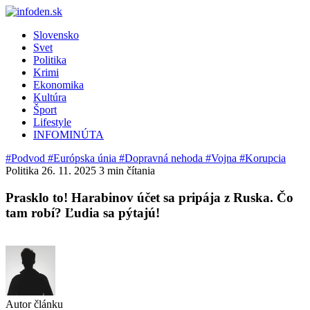
Slovensko
Svet
Politika
Krimi
Ekonomika
Kultúra
Šport
Lifestyle
INFOMINÚTA
#Podvod
#Európska únia
#Dopravná nehoda
#Vojna
#Korupcia
Politika
26. 11. 2025
3 min čítania
Prasklo to! Harabinov účet sa pripája z Ruska. Čo
tam robí? Ľudia sa pýtajú!
Autor článku