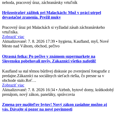
nehoda, pracovný úraz, záchranársky vrtuľník
Hrôzostrašný zážitok pri Malackách: Muž v práci utrpel
devastačné zranenia. Prežil muky
Pracovný úraz pri Malackách si vyžiadal zásah záchranárskeho
vrtuľníka.
Zobraziť viac
Aktualizované:
7. 8. 2026 17:39
•
hygiena, Kaufland, myš, Nové
Mesto nad Váhom, obchod, pečivo
Otrasná fotka: Po pečive v známom supermarkete na
Slovensku pobehovali myšy. Zákazníci všetko nafotili!
Kaufland sa stal témou búrlivej diskusie po zverejnení fotografie z
predajne.Zákazníci na sociálnych sieťach riešia, čo presne sa v
obchode stalo.Reť…
Zobraziť viac
Aktualizované:
7. 8. 2026 16:34
•
Airbnb, bytové domy, krátkodobý
prenájom, nový zákon, paneláky, správcovia
Zmena pre majiteľov bytov! Nový zákon zasiahne možno aj
vás. Dávajte si pozor na nové povinnosti