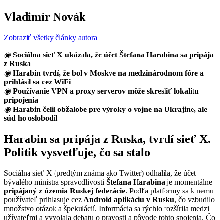
Vladimír Novák
Zobraziť všetky články autora
◉
Sociálna sieť X ukázala, že účet Štefana Harabina sa pripája
z Ruska
◉
Harabin tvrdí, že bol v Moskve na medzinárodnom fóre a
prihlásil sa cez WiFi
◉
Používanie VPN a proxy serverov môže skresliť lokalitu
pripojenia
◉
Harabin čelil obžalobe pre výroky o vojne na Ukrajine, ale
súd ho oslobodil
Harabin sa pripája z Ruska, tvrdí sieť X.
Politik vysvetľuje, čo sa stalo
Sociálna sieť X (predtým známa ako Twitter) odhalila, že účet
bývalého ministra spravodlivosti
Štefana Harabina
je momentálne
pripájaný z územia Ruskej federácie
. Podľa platformy sa k nemu
používateľ prihlasuje cez
Android aplikáciu v Rusku
, čo vzbudilo
množstvo otázok a špekulácií. Informácia sa rýchlo rozšírila medzi
užívateľmi a vyvolala debatu o pravosti a pôvode tohto spojenia. Čo