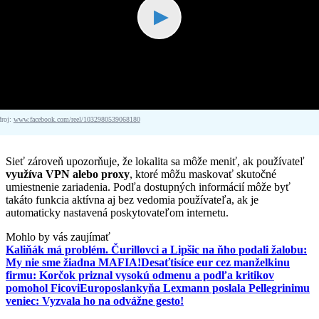
▶
droj:
www.facebook.com/reel/1032980539068180
Sieť zároveň upozorňuje, že lokalita sa môže meniť, ak používateľ
využíva VPN alebo proxy
, ktoré môžu maskovať skutočné
umiestnenie zariadenia. Podľa dostupných informácií môže byť
takáto funkcia aktívna aj bez vedomia používateľa, ak je
automaticky nastavená poskytovateľom internetu.
Mohlo by vás zaujímať
Kaliňák má problém. Čurillovci a Lipšic na ňho podali žalobu:
My nie sme žiadna MAFIA!
Desaťtisíce eur cez manželkinu
firmu: Korčok priznal vysokú odmenu a podľa kritikov
pomohol Ficovi
Europoslankyňa Lexmann poslala Pellegrinimu
veniec: Vyzvala ho na odvážne gesto!