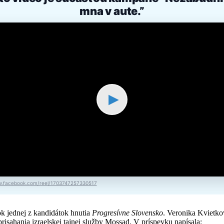
mna v aute.”
▶
.facebook.com/reel/1703747257330517
ok jednej z kandidátok hnutia
Progresívne Slovensko
. Veronika Kvietko
isahania izraelskej tajnej služby Mossad. V príspevku napísala: