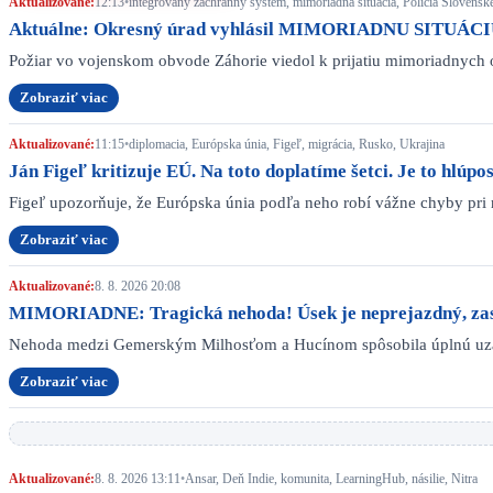
Aktualizované:
12:13
•
integrovaný záchranný systém, mimoriadna situácia, Polícia Slovenske
Aktuálne: Okresný úrad vyhlásil MIMORIADNU SITUÁCIU. 
Požiar vo vojenskom obvode Záhorie viedol k prijatiu mimoriadnych 
Zobraziť viac
Aktualizované:
11:15
•
diplomacia, Európska únia, Figeľ, migrácia, Rusko, Ukrajina
Ján Figeľ kritizuje EÚ. Na toto doplatíme šetci. Je to hlúpo
Figeľ upozorňuje, že Európska únia podľa neho robí vážne chyby pri 
Zobraziť viac
Aktualizované:
8. 8. 2026 20:08
MIMORIADNE: Tragická nehoda! Úsek je neprejazdný, zas
Nehoda medzi Gemerským Milhosťom a Hucínom spôsobila úplnú uzáve
Zobraziť viac
Aktualizované:
8. 8. 2026 13:11
•
Ansar, Deň Indie, komunita, LearningHub, násilie, Nitra