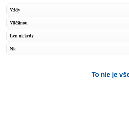
Vždy
Väčšinou
Len niekedy
Nie
To nie je v