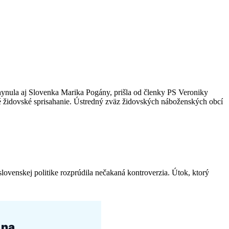
hynula aj Slovenka Marika Pogány, prišla od členky PS Veroniky
jné židovské sprisahanie. Ústredný zväz židovských náboženských obcí
lovenskej politike rozprúdila nečakaná kontroverzia. Útok, ktorý
 na