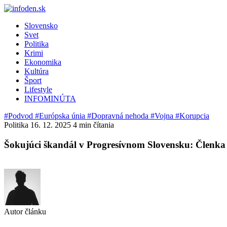
Slovensko
Svet
Politika
Krimi
Ekonomika
Kultúra
Šport
Lifestyle
INFOMINÚTA
#Podvod
#Európska únia
#Dopravná nehoda
#Vojna
#Korupcia
Politika
16. 12. 2025
4 min čítania
Šokujúci škandál v Progresívnom Slovensku: Členka str
Autor článku