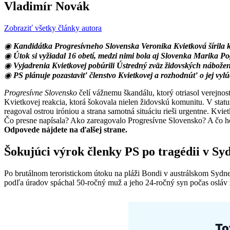
Vladimír Novák
Zobraziť všetky články autora
◉
Kandidátka Progresívneho Slovenska Veronika Kvietková šírila 
◉
Útok si vyžiadal 16 obetí, medzi nimi bola aj Slovenka Marika P
◉
Vyjadrenia Kvietkovej pobúrili Ústredný zväz židovských nábože
◉
PS plánuje pozastaviť členstvo Kvietkovej a rozhodnúť o jej vylú
Progresívne Slovensko
čelí vážnemu škandálu, ktorý otriasol verejn
Kvietkovej reakcia, ktorá šokovala nielen židovskú komunitu. V stat
reagoval ostrou iróniou a strana samotná situáciu rieši urgentne. Kv
Čo presne napísala? Ako zareagovalo Progresívne Slovensko? A čo h
Odpovede nájdete na ďalšej strane.
Šokujúci výrok členky PS po tragédii v Sy
Po brutálnom teroristickom útoku na pláži Bondi v austrálskom Sydne
podľa úradov spáchal 50-ročný muž a jeho 24-ročný syn počas osláv ž
To