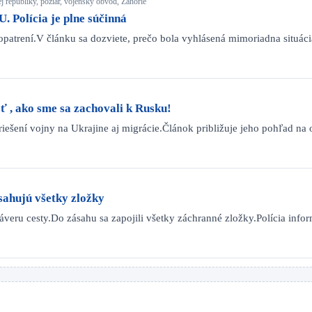
j republiky, požiar, vojenský obvod, Záhorie
Polícia je plne súčinná
opatrení.V článku sa dozviete, prečo bola vyhlásená mimoriadna situác
sť , ako sme sa zachovali k Rusku!
riešení vojny na Ukrajine aj migrácie.Článok približuje jeho pohľad n
ahujú všetky zložky
ru cesty.Do zásahu sa zapojili všetky záchranné zložky.Polícia inf