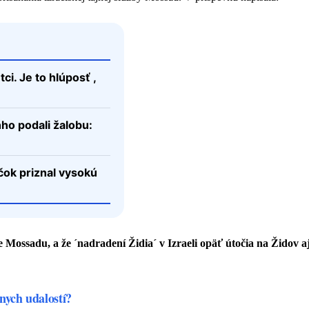
ci. Je to hlúposť ,
ňho podali žalobu:
čok priznal vysokú
Mossadu, a že ´nadradení Židia´ v Izraeli opäť útočia na Židov aj 
nych udalostí?