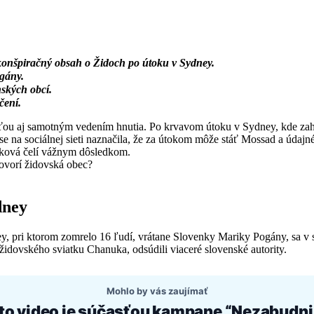
konšpiračný obsah o Židoch po útoku v Sydney.
ogány.
nských obcí.
čení.
osťou aj samotným vedením hnutia. Po krvavom útoku v Sydney, kde za
use na sociálnej sieti naznačila, že za útokom môže stáť Mossad a úda
ietková čelí vážnym dôsledkom.
ovorí židovská obec?
dney
y, pri ktorom zomrelo 16 ľudí, vrátane Slovenky Mariky Pogány, sa v s
idovského sviatku Chanuka, odsúdili viaceré slovenské autority.
Mohlo by vás zaujímať
to video je súčasťou kampane “Nezabudni