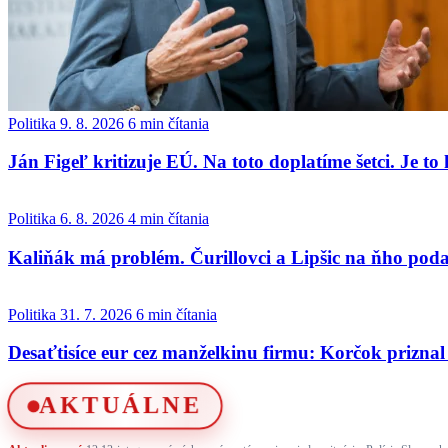
Politika
9. 8. 2026
6 min čítania
Ján Figeľ kritizuje EÚ. Na toto doplatíme šetci. Je t
Politika
6. 8. 2026
4 min čítania
Kaliňák má problém. Čurillovci a Lipšic na ňho pod
Politika
31. 7. 2026
6 min čítania
Desaťtisíce eur cez manželkinu firmu: Korčok prizn
AKTUÁLNE