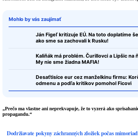
Mohlo by vás zaujímať
Ján Figeľ kritizuje EÚ. Na toto doplatíme šet
ako sme sa zachovali k Rusku!
Kaliňák má problém. Čurillovci a Lipšic na 
My nie sme žiadna MAFIA!
Desaťtisíce eur cez manželkinu firmu: Kor
odmenu a podľa kritikov pomohol Ficovi
„Prečo ma vlastne ani neprekvapuje, že to vyzerá ako sprisahanie 
propagandu.“
Dodržiavate pokyny záchranných zložiek počas mimoriad