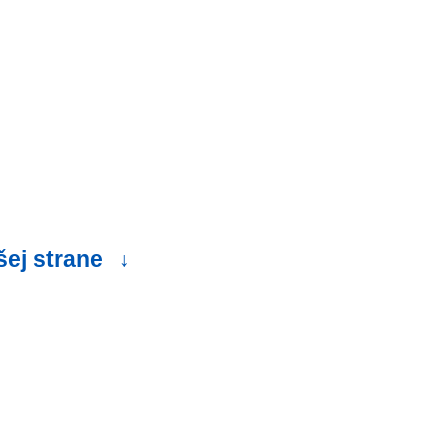
šej strane
↓