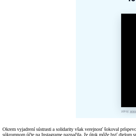
zdroj:
www
Okrem vyjadrení sústrasti a solidarity však verejnosť šokoval príspev
súkromnom účte na Instagrame naznačila, že útok môže byť dielom spr