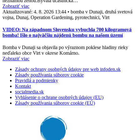
neznámou ženou.Bývalá účastníčka…
Zobraziť viac
Aktualizované:
4. 8. 2026 13:44
•
bomba v Dunaji, druhá svetová
vojna, Dunaj, Operation Gardening, pyrotechnici, Virt
VIDEO: Na západnom Slovensku vybuchla 700 kilogramová
bomba! Išlo o najväčšiu nájdenú bombu na našom území
Bomba v Dunaji sa objavila po výraznom poklese hladiny rieky
neďaleko obce Virt v okrese Komárno.
Zobraziť viac
Zásady ochrany osobných údajov pre web infoden.sk
Zásady používania súborov cookie
Pravidlá a podmienky
Kontakt
socialmedia.sk
Vyhlásenie o ochrane osobných údajov (EU)
Zásady používania súborov cookie (EÚ)