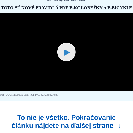
Mohlo by vás zaujímať
TOTO SÚ NOVÉ PRAVIDLÁ PRE E-KOLOBEŽKY A E-BICYKLE
▶
droj:
www.facebook.com/reel/1007327235327661
To nie je všetko. Pokračovanie
článku nájdete na ďalšej strane
↓