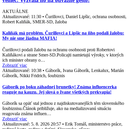
veniec: Vyzvala ho na odvážne gesto!
AKTUÁLNE
Aktualizované:
11:30
•
Čurillovci, Daniel Lipšic, ochrana osobnosti,
Robert Kaliňák, SMER-SD, žaloba
Kaliňák má problém. Čurillovci a Lipšic na ňho podali žalobu:
My nie sme žiadna MAFIA!
Čurillovci podali žalobu na ochranu osobnosti proti Robertovi
Kaliňákovi a strane Smer-SD.Policajti namietajú výroky, v ktorých
ich minister obrany o…
Zobraziť viac
Aktualizované:
10:38
•
Gáborík, Ivana Gáborík, Lenkalux, Marián
Gáborík, Nikki Fridrich, šoubiznis
Gáborík po boku záhadnej brunetky! Známa influencerka
reaguje na kauzu. Jej slová o Ivane všetkých prekvapia!
Gáborík sa opäť stal jednou z najdiskutovanejších tém slovenského
šoubiznisu.Článok približuje, ako na medializovanú situáciu
reagovala známa influen…
Zobraziť viac
Aktualizované:
5. 8. 2026 20:57
•
Erik Tomáš, ministerstvo práce,