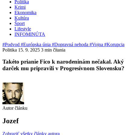
Politika
Krimi
Ekonomika
Kultúra
Šport
Lifestyle
INFOMINÚTA
#Podvod
#Európska únia
#Dopravná nehoda
#Vojna
#Korupcia
Politika
15. 9. 2025
3 min čítania
Takéto prianie Fico k narodeninám nečakal. Aký
darček mu pripravili v Progresívnom Slovensku?
Autor článku
Jozef
Zobraziť všetky články autora