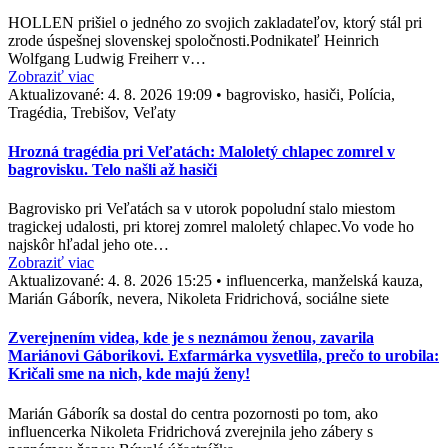
HOLLEN prišiel o jedného zo svojich zakladateľov, ktorý stál pri
zrode úspešnej slovenskej spoločnosti.Podnikateľ Heinrich
Wolfgang Ludwig Freiherr v…
Zobraziť viac
Aktualizované:
4. 8. 2026 19:09
•
bagrovisko, hasiči, Polícia,
Tragédia, Trebišov, Veľaty
Hrozná tragédia pri Veľatách: Maloletý chlapec zomrel v
bagrovisku. Telo našli až hasiči
Bagrovisko pri Veľatách sa v utorok popoludní stalo miestom
tragickej udalosti, pri ktorej zomrel maloletý chlapec.Vo vode ho
najskôr hľadal jeho ote…
Zobraziť viac
Aktualizované:
4. 8. 2026 15:25
•
influencerka, manželská kauza,
Marián Gáborík, nevera, Nikoleta Fridrichová, sociálne siete
Zverejnením videa, kde je s neznámou ženou, zavarila
Mariánovi Gáborikovi. Exfarmárka vysvetlila, prečo to urobila:
Kričali sme na nich, kde majú ženy!
Marián Gáborík sa dostal do centra pozornosti po tom, ako
influencerka Nikoleta Fridrichová zverejnila jeho zábery s