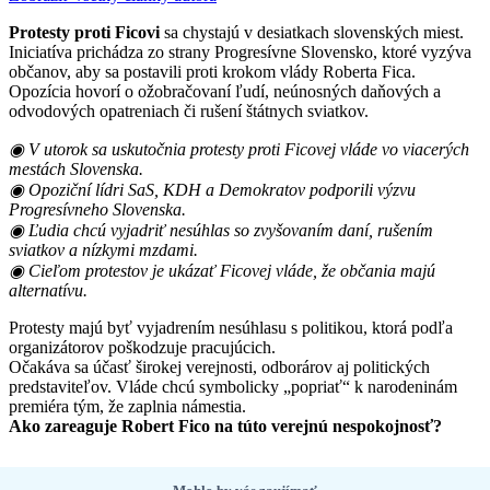
Protesty proti Ficovi
sa chystajú v desiatkach slovenských miest.
Iniciatíva prichádza zo strany Progresívne Slovensko, ktoré vyzýva
občanov, aby sa postavili proti krokom vlády Roberta Fica.
Opozícia hovorí o ožobračovaní ľudí, neúnosných daňových a
odvodových opatreniach či rušení štátnych sviatkov.
◉ V utorok sa uskutočnia protesty proti Ficovej vláde vo viacerých
mestách Slovenska.
◉ Opoziční lídri SaS, KDH a Demokratov podporili výzvu
Progresívneho Slovenska.
◉ Ľudia chcú vyjadriť nesúhlas so zvyšovaním daní, rušením
sviatkov a nízkymi mzdami.
◉ Cieľom protestov je ukázať Ficovej vláde, že občania majú
alternatívu.
Protesty majú byť vyjadrením nesúhlasu s politikou, ktorá podľa
organizátorov poškodzuje pracujúcich.
Očakáva sa účasť širokej verejnosti, odborárov aj politických
predstaviteľov. Vláde chcú symbolicky „popriať“ k narodeninám
premiéra tým, že zaplnia námestia.
Ako zareaguje Robert Fico na túto verejnú nespokojnosť?