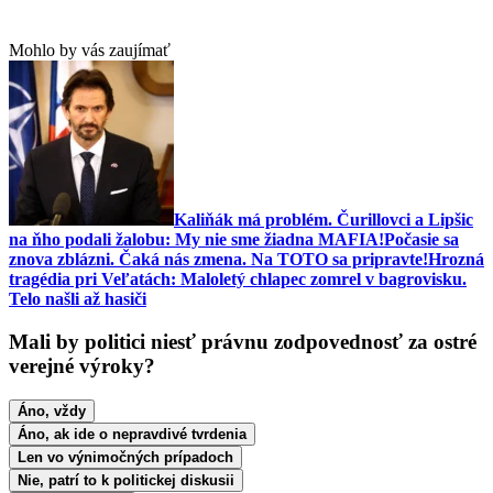
Mohlo by vás zaujímať
Kaliňák má problém. Čurillovci a Lipšic
na ňho podali žalobu: My nie sme žiadna MAFIA!
Počasie sa
znova zblázni. Čaká nás zmena. Na TOTO sa pripravte!
Hrozná
tragédia pri Veľatách: Maloletý chlapec zomrel v bagrovisku.
Telo našli až hasiči
Mali by politici niesť právnu zodpovednosť za ostré
verejné výroky?
Áno, vždy
Áno, ak ide o nepravdivé tvrdenia
Len vo výnimočných prípadoch
Nie, patrí to k politickej diskusii