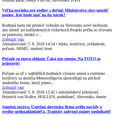
rodinná karta, rodiny s deťmi, Slovensko, zľavy
Veľká novinka pre rodiny s deťmi: Ministerstvo chce spustiť
pomoc. Kto bude mať na ňu nárok?
Rodinná karta má priniesť rodinám na Slovensku nové možnosti,
ako ušetriť pri každodenných výdavkoch.Projekt počíta so zľavami
na potraviny, detské o…
Zobraziť viac
Aktualizované:
5. 8. 2026 14:54
•
búrky, horúčavy, ochladenie,
počasie, SHMÚ, studený front
Počasie sa znova zblázni. Čaká nás zmena. Na TOTO sa
pripravte!
Počasie sa už v najbližších hodinách výrazne zmení a extrémne
horúčavy sa skončia.Meteorológovia upozorňujú na príchod
studeného frontu, ktorý prines…
Zobraziť viac
Aktualizované:
5. 8. 2026 12:42
•
automobilový priemysel,
Heinrich von Hollen, HOLLEN, podnikateľ, Slovensko, úmrtie
Smutná správa: Úspešná slovenská firma prišla navždy o
svojho spoluzakladateľa. Tragicky zahynul známy podnikateľ