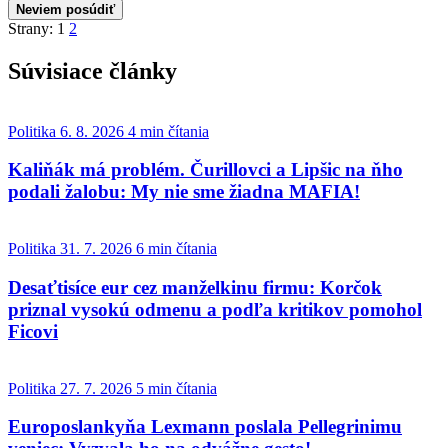
Neviem posúdiť
Strany:
1
2
Súvisiace články
Politika
6. 8. 2026
4 min čítania
Kaliňák má problém. Čurillovci a Lipšic na ňho
podali žalobu: My nie sme žiadna MAFIA!
Politika
31. 7. 2026
6 min čítania
Desaťtisíce eur cez manželkinu firmu: Korčok
priznal vysokú odmenu a podľa kritikov pomohol
Ficovi
Politika
27. 7. 2026
5 min čítania
Europoslankyňa Lexmann poslala Pellegrinimu