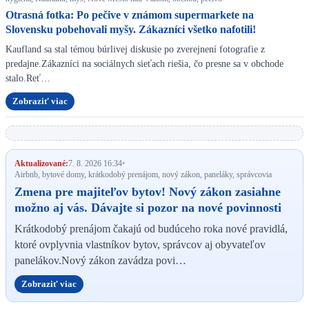
Otrasná fotka: Po pečive v známom supermarkete na
Slovensku pobehovali myšy. Zákazníci všetko nafotili!
Kaufland sa stal témou búrlivej diskusie po zverejnení fotografie z
predajne.Zákazníci na sociálnych sieťach riešia, čo presne sa v obchode
stalo.Reť…
Zobraziť viac
Aktualizované:
7. 8. 2026 16:34
•
Airbnb, bytové domy, krátkodobý prenájom, nový zákon, paneláky, správcovia
Zmena pre majiteľov bytov! Nový zákon zasiahne
možno aj vás. Dávajte si pozor na nové povinnosti
Krátkodobý prenájom čakajú od budúceho roka nové pravidlá,
ktoré ovplyvnia vlastníkov bytov, správcov aj obyvateľov
panelákov.Nový zákon zavádza povi…
Zobraziť viac