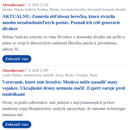
Aktualizované:
7. 8. 2026 12:50
•
divadlo, Helena Sudická, Kultúra, Martin, slovenské herečky, Slovenské komorné divadlo
AKTUÁLNE: Zomrela obľúbená herečka, ktorá stvárila
mnoho nezabudnuteľných postáv. Poznali ich celé generácie
divákov
Helena Sudická zomrela vo veku 94 rokov a slovenské divadlo tak prišlo o
jednu zo svojich dlhoročných osobností.Herečka patrila k pôvodnému
súboru Sl…
Zobraziť viac
Aktualizované:
7. 8. 2026 11:09
•
Andor Šándor, bezpečnostný analytik, drony, Rusko, Ukrajina, Vojna
Varovanie, ktoré znie hrozivo: Moskva môže nasadiť masy
vojakov. Ukrajinské drony nemusia stačiť. Expert varuje pred
následkami
Drony sa podľa odborníkov stali jedným z najvýznamnejších prvkov
modernej vojny.Bezpečnostný analytik upozorňuje, že samotné technológie
nemusia stač…
Zobraziť viac