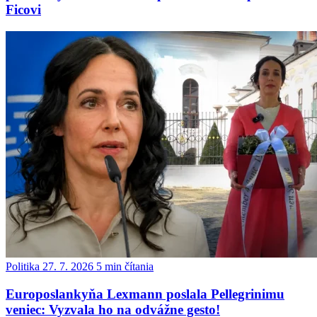
Ficovi
Politika
27. 7. 2026
5 min čítania
Europoslankyňa Lexmann poslala Pellegrinimu
veniec: Vyzvala ho na odvážne gesto!