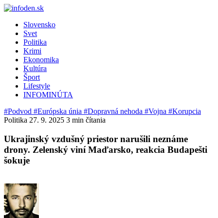
Slovensko
Svet
Politika
Krimi
Ekonomika
Kultúra
Šport
Lifestyle
INFOMINÚTA
#Podvod
#Európska únia
#Dopravná nehoda
#Vojna
#Korupcia
Politika
27. 9. 2025
3 min čítania
Ukrajinský vzdušný priestor narušili neznáme
drony. Zelenský viní Maďarsko, reakcia Budapešti
šokuje