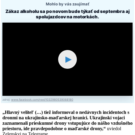
Mohlo by vás zaujímať
Zákaz alkoholu sa po novom bude týkať od septembra aj
spolujazdcov na motorkách.
▶
zdroj:
www.facebook.com/reel/1032980539068180
„Hlavný veliteľ (…) tiež informoval o nedávnych incidentoch s
dronmi na ukrajinsko-maďarskej hranici. Ukrajinskí vojaci
zaznamenali prieskumné drony vstupujúce do nášho vzdušného
priestoru, ide pravdepodobne o maďarské drony,“
uviedol
Zelenskyj na Telegrame.