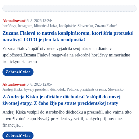
Aktualizované:
6. 8. 2026 13:24
•
horúčavy, Instagram, klimatická kríza, konšpirácie, Slovensko, Zuzana Fialová
Zuzana Fialová to natrela konšpirátorom, ktorí šíria proruské
naratívy! TOTO jej len tak neodpustia!
Zuzana Fialová opäť otvorene vyjadrila svoj názor na dianie v
spoločnosti.Zuzana Fialová reagovala na rekordné horúčavy mimoriadne
ironickým statusom…
Zobraziť viac
Aktualizované:
6. 8. 2026 12:05
•
Andrej Kiska, bývalý prezident, dôchodok, Politika, prezidentská renta, Slovensko
Z Andreja Kisku je oficiálne dôchodca! Vstúpil do novej
životnej etapy. Z čoho žije po strate prezidentskej renty
Andrej Kiska vstúpil do starobného dôchodku a prezradil, ako vníma túto
novú životnú etapu.Bývalý prezident vysvetlil, z akých príjmov dnes
financuje…
Zobraziť viac