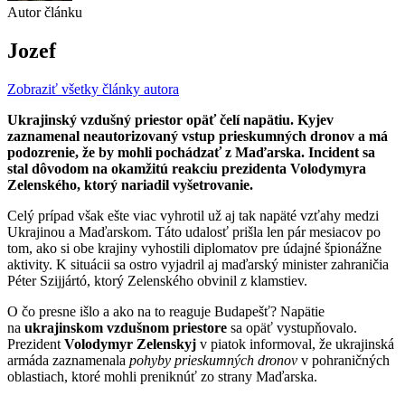
Autor článku
Jozef
Zobraziť všetky články autora
Ukrajinský vzdušný priestor opäť čelí napätiu. Kyjev
zaznamenal neautorizovaný vstup prieskumných dronov a má
podozrenie, že by mohli pochádzať z Maďarska. Incident sa
stal dôvodom na okamžitú reakciu prezidenta Volodymyra
Zelenského, ktorý nariadil vyšetrovanie.
Celý prípad však ešte viac vyhrotil už aj tak napäté vzťahy medzi
Ukrajinou a Maďarskom. Táto udalosť prišla len pár mesiacov po
tom, ako si obe krajiny vyhostili diplomatov pre údajné špionážne
aktivity. K situácii sa ostro vyjadril aj maďarský minister zahraničia
Péter Szijjártó, ktorý Zelenského obvinil z klamstiev.
O čo presne išlo a ako na to reaguje Budapešť? Napätie
na
ukrajinskom vzdušnom priestore
sa opäť vystupňovalo.
Prezident
Volodymyr Zelenskyj
v piatok informoval, že ukrajinská
armáda zaznamenala
pohyby prieskumných dronov
v pohraničných
oblastiach, ktoré mohli preniknúť zo strany Maďarska.