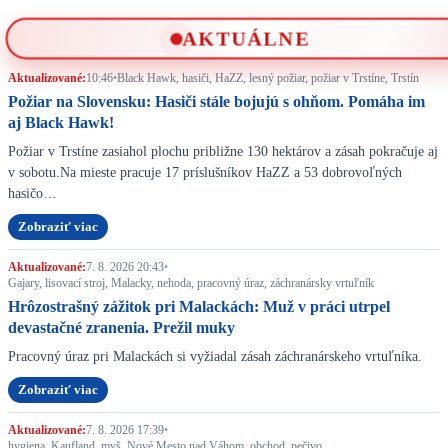
AKTUÁLNE
Aktualizované:
10:46
•
Black Hawk, hasiči, HaZZ, lesný požiar, požiar v Trstíne, Trstín
Požiar na Slovensku: Hasiči stále bojujú s ohňom. Pomáha im
aj Black Hawk!
Požiar v Trstíne zasiahol plochu približne 130 hektárov a zásah pokračuje aj
v sobotu.Na mieste pracuje 17 príslušníkov HaZZ a 53 dobrovoľných
hasičo…
Zobraziť viac
Aktualizované:
7. 8. 2026 20:43
•
Gajary, lisovací stroj, Malacky, nehoda, pracovný úraz, záchranársky vrtuľník
Hrôzostrašný zážitok pri Malackách: Muž v práci utrpel
devastačné zranenia. Prežil muky
Pracovný úraz pri Malackách si vyžiadal zásah záchranárskeho vrtuľníka.
Zobraziť viac
Aktualizované:
7. 8. 2026 17:39
•
hygiena, Kaufland, myš, Nové Mesto nad Váhom, obchod, pečivo