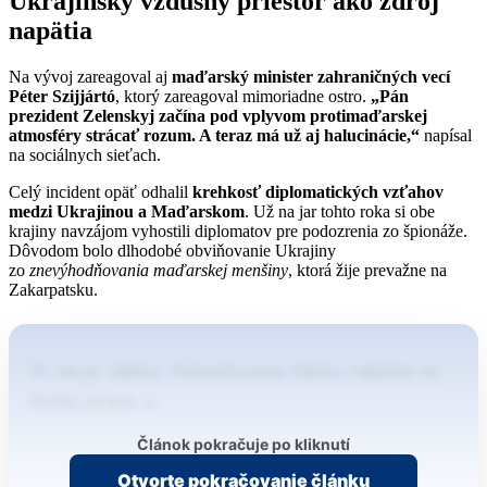
Ukrajinský vzdušný priestor ako zdroj
napätia
Na vývoj zareagoval aj
maďarský minister zahraničných vecí
Péter Szijjártó
, ktorý zareagoval mimoriadne ostro.
„Pán
prezident Zelenskyj začína pod vplyvom protimaďarskej
atmosféry strácať rozum. A teraz má už aj halucinácie,“
napísal
na sociálnych sieťach.
Celý incident opäť odhalil
krehkosť diplomatických vzťahov
medzi Ukrajinou a Maďarskom
. Už na jar tohto roka si obe
krajiny navzájom vyhostili diplomatov pre podozrenia zo špionáže.
Dôvodom bolo dlhodobé obviňovanie Ukrajiny
zo
znevýhodňovania maďarskej menšiny
, ktorá žije prevažne na
Zakarpatsku.
To nie je všetko. Pokračovanie článku nájdete na
ďalšej strane ↓
Článok pokračuje po kliknutí
Otvorte pokračovanie článku