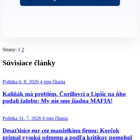
Strany:
1
2
Súvisiace články
Politika
6. 8. 2026
4 min čítania
Kaliňák má problém. Čurillovci a Lipšic na ňho
podali žalobu: My nie sme žiadna MAFIA!
Politika
31. 7. 2026
6 min čítania
Desaťtisíce eur cez manželkinu firmu: Korčok
priznal vysokú odmenu a podľa kritikov pomohol