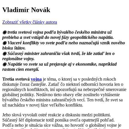
Vladimír Novák
Zobraziť všetky články autora
◉ tretia svetová vojna podľa bývalého českého ministra už
prebieha a svet vstúpil do novej fázy geopolitického napätia.
◉ Viaceré konflikty vo svete podľa neho naznačujú vznik nového
bloku štátov.
◉ Súčasný minister zahraničia však tvrdí, že ide zatiaľ len o
regionálne vojny.
◉ Napätie vo svete sa už prejavuje aj v ekonomike, napríklad
rastom cien energií.
Tretia svetová
vojna
je téma, o ktorej sa v posledných rokoch
diskutuje čoraz častejšie. Zatiaľ čo niektorí odborníci hovoria len o
regionálnych konfliktoch, iní upozorňujú na nebezpečné smerovanie
globálnej politiky. Nedávno tieto obavy ešte zosilnelo vyhlásenie
bývalého českého ministra zahraničných vecí. Ten tvrdí, že svet sa
už nachádza v novej fáze veľkého konfliktu.
Jeho slová vyvolali ostré reakcie a diskusiu medzi politikmi.
Súčasný šéf diplomacie totiž ponúka oveľa opatrnejší pohľad.
Podľa neho je situácia síce vážna, no hovoriť o globálnej vojne je