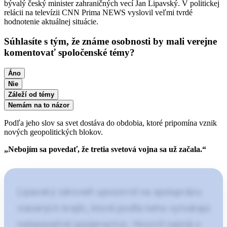
bývalý český minister zahraničných vecí Jan Lipavský. V politickej
relácii na televízii CNN Prima NEWS vyslovil veľmi tvrdé
hodnotenie aktuálnej situácie.
Súhlasíte s tým, že známe osobnosti by mali verejne
komentovať spoločenské témy?
Áno
Nie
Záleží od témy
Nemám na to názor
Podľa jeho slov sa svet dostáva do obdobia, ktoré pripomína vznik
nových geopolitických blokov.
„Nebojím sa povedať, že tretia svetová vojna sa už začala.“
Lipavský zároveň upozornil na spoluprácu
viacerých krajín, ktoré podľa neho vytvárajú
nebezpečné spojenectvo. Hovoril najmä o