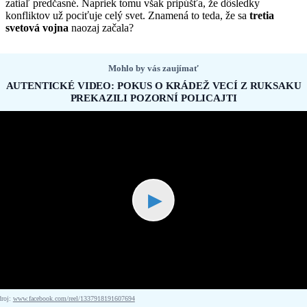
zatiaľ predčasné. Napriek tomu však pripúšťa, že dôsledky
konfliktov už pociťuje celý svet. Znamená to teda, že sa
tretia
svetová vojna
naozaj začala?
Mohlo by vás zaujímať
AUTENTICKÉ VIDEO: POKUS O KRÁDEŽ VECÍ Z RUKSAKU
PREKAZILI POZORNÍ POLICAJTI
▶
droj:
www.facebook.com/reel/1337918191607694