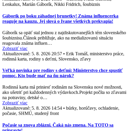
Lenkalux, Marián Gáborík, Nikki Fridrich, šoubiznis
Gáborík po boku záhadnej brunetky! Známa influencerka
reaguje na kauzu. Jej slová o Ivane všetkých prekvapia!
Gáborík sa opäť stal jednou z najdiskutovanejších tém slovenského
šoubiznisu.Článok približuje, ako na medializovanú situáciu
reagovala známa influen…
Zobraziť viac
Aktualizované:
5. 8. 2026 20:57
•
Erik Tomáš, ministerstvo práce,
rodinná karta, rodiny s deťmi, Slovensko, zľavy
Veľká novinka pre rodiny s deťmi: Ministerstvo chce spustiť
pomoc. Kto bude mať na ňu nárok?
Rodinná karta má priniesť rodinám na Slovensku nové možnosti,
ako ušetriť pri každodenných výdavkoch.Projekt počíta so zľavami
na potraviny, detské o…
Zobraziť viac
Aktualizované:
5. 8. 2026 14:54
•
búrky, horúčavy, ochladenie,
počasie, SHMÚ, studený front
Počasie sa znova zblázni. Čaká nás zmena. Na TOTO sa
pripravte!