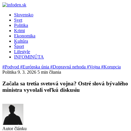
Slovensko
Svet
Politika
Krimi
Ekonomika
Kultúra
Šport
Lifestyle
INFOMINÚTA
#Podvod
#Európska únia
#Dopravná nehoda
#Vojna
#Korupcia
Politika
9. 3. 2026
5 min čítania
Začala sa tretia svetová vojna? Ostré slová bývalého
ministra vyvolali veľkú diskusiu
Autor článku