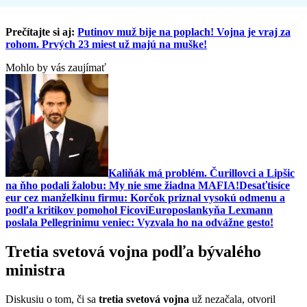
Prečítajte si aj:
Putinov muž bije na poplach! Vojna je vraj za
rohom. Prvých 23 miest už majú na muške!
Mohlo by vás zaujímať
Kaliňák má problém. Čurillovci a Lipšic
na ňho podali žalobu: My nie sme žiadna MAFIA!
Desaťtisíce
eur cez manželkinu firmu: Korčok priznal vysokú odmenu a
podľa kritikov pomohol Ficovi
Europoslankyňa Lexmann
poslala Pellegrinimu veniec: Vyzvala ho na odvážne gesto!
Tretia svetová vojna podľa bývalého
ministra
Diskusiu o tom, či sa
tretia svetová vojna
už nezačala, otvoril