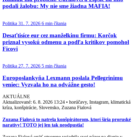
podali žalobu: My nie sme žiadna MAFIA!
Politika
31. 7. 2026
6 min čítania
Desaťtisíce eur cez manželkinu firmu: Korčok
priznal vysokú odmenu a podľa kritikov pomohol
Ficovi
Politika
27. 7. 2026
5 min čítania
Europoslankyňa Lexmann poslala Pellegrinimu
veniec: Vyzvala ho na odvážne gesto!
AKTUÁLNE
Aktualizované:
6. 8. 2026 13:24
•
horúčavy, Instagram, klimatická
kríza, konšpirácie, Slovensko, Zuzana Fialová
Zuzana Fialová to natrela konšpirátorom, ktorí šíria proruské
naratívy! TOTO jej len tak neodpustia!
Zuzana Fialová opäť otvorene vyjadrila svoj názor na dianie v