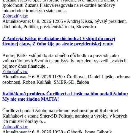
spoločnosti.Zuzana Fialová reagovala na rekordné horúčavy
mimoriadne ironickým statusom…
Zobraziť viac
Aktualizované:
6. 8. 2026 12:05
•
Andrej Kiska, bývalý prezident,
dôchodok, Politika, prezidentská renta, Slovensko
Z Andreja Kisku je oficiálne dôchodca! Vstúpil do novej
životnej etapy. Z čoho žije po strate prezidentskej renty
Andrej Kiska vstúpil do starobného dôchodku a prezradil, ako
vníma túto novú životnú etapu.Bývalý prezident vysvetlil, z akých
príjmov dnes financuje…
Zobraziť viac
Aktualizované:
6. 8. 2026 11:30
•
Čurillovci, Daniel Lipšic, ochrana
osobnosti, Robert Kaliňák, SMER-SD, žaloba
Kaliňák má problém. Čurillovci a Lipšic na ňho podali žalobu:
My nie sme žiadna MAFIA!
Čurillovci podali žalobu na ochranu osobnosti proti Robertovi
Kaliňákovi a strane Smer-SD.Policajti namietajú výroky, v ktorých
ich minister obrany o…
Zobraziť viac
Aktualizované:
6. 8. 2026 10:38
•
Gáborík, Ivana Gáborík,