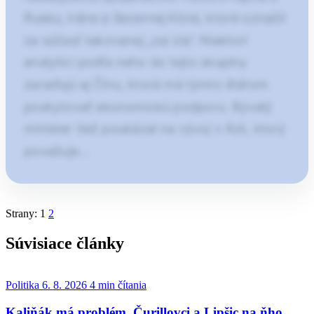
Rusku, Iráne a Severnej Kórei, ktoré označil
za súčasť takzvanej „osi zla“. Niektorí
analytici podľa neho do tejto skupiny
zaraďujú aj Čínu, ktorá má týmto štátom
poskytovať ekonomickú podporu. Bývalý
minister tiež poukázal na vývoj v Ázii, ktorý
považuje…
Článok pokračuje po kliknutí
Strany:
1
2
Otvorte pokračovanie článku
Súvisiace články
Politika
6. 8. 2026
4 min čítania
Kaliňák má problém. Čurillovci a Lipšic na ňho