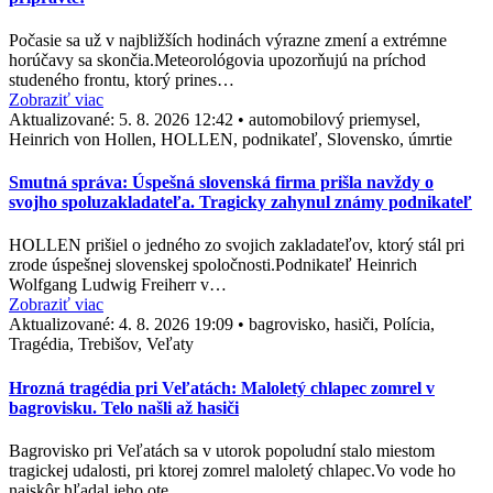
Počasie sa už v najbližších hodinách výrazne zmení a extrémne
horúčavy sa skončia.Meteorológovia upozorňujú na príchod
studeného frontu, ktorý prines…
Zobraziť viac
Aktualizované:
5. 8. 2026 12:42
•
automobilový priemysel,
Heinrich von Hollen, HOLLEN, podnikateľ, Slovensko, úmrtie
Smutná správa: Úspešná slovenská firma prišla navždy o
svojho spoluzakladateľa. Tragicky zahynul známy podnikateľ
HOLLEN prišiel o jedného zo svojich zakladateľov, ktorý stál pri
zrode úspešnej slovenskej spoločnosti.Podnikateľ Heinrich
Wolfgang Ludwig Freiherr v…
Zobraziť viac
Aktualizované:
4. 8. 2026 19:09
•
bagrovisko, hasiči, Polícia,
Tragédia, Trebišov, Veľaty
Hrozná tragédia pri Veľatách: Maloletý chlapec zomrel v
bagrovisku. Telo našli až hasiči
Bagrovisko pri Veľatách sa v utorok popoludní stalo miestom
tragickej udalosti, pri ktorej zomrel maloletý chlapec.Vo vode ho
najskôr hľadal jeho ote…