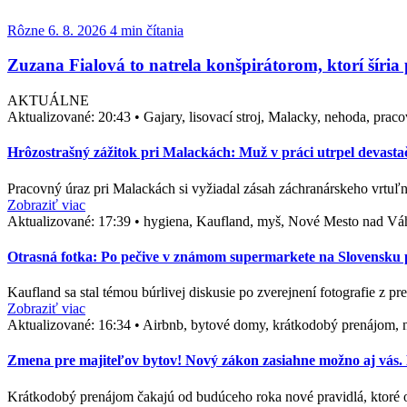
Rôzne
6. 8. 2026
4 min čítania
Zuzana Fialová to natrela konšpirátorom, ktorí šíria
AKTUÁLNE
Aktualizované:
20:43
•
Gajary, lisovací stroj, Malacky, nehoda, prac
Hrôzostrašný zážitok pri Malackách: Muž v práci utrpel devasta
Pracovný úraz pri Malackách si vyžiadal zásah záchranárskeho vrtuľn
Zobraziť viac
Aktualizované:
17:39
•
hygiena, Kaufland, myš, Nové Mesto nad Vá
Otrasná fotka: Po pečive v známom supermarkete na Slovensku po
Kaufland sa stal témou búrlivej diskusie po zverejnení fotografie z p
Zobraziť viac
Aktualizované:
16:34
•
Airbnb, bytové domy, krátkodobý prenájom, n
Zmena pre majiteľov bytov! Nový zákon zasiahne možno aj vás. D
Krátkodobý prenájom čakajú od budúceho roka nové pravidlá, ktoré