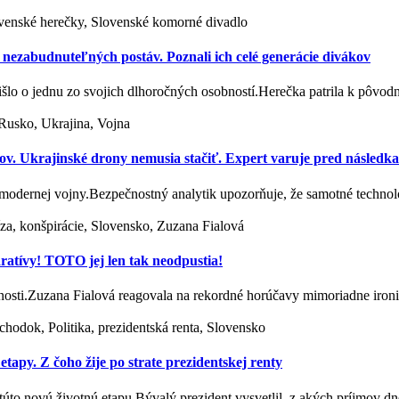
lovenské herečky, Slovenské komorné divadlo
zabudnuteľných postáv. Poznali ich celé generácie divákov
išlo o jednu zo svojich dlhoročných osobností.Herečka patrila k pôv
Rusko, Ukrajina, Vojna
ov. Ukrajinské drony nemusia stačiť. Expert varuje pred následk
modernej vojny.Bezpečnostný analytik upozorňuje, že samotné techno
íza, konšpirácie, Slovensko, Zuzana Fialová
aratívy! TOTO jej len tak neodpustia!
očnosti.Zuzana Fialová reagovala na rekordné horúčavy mimoriadne ir
chodok, Politika, prezidentská renta, Slovensko
etapy. Z čoho žije po strate prezidentskej renty
túto novú životnú etapu.Bývalý prezident vysvetlil, z akých príjmov d