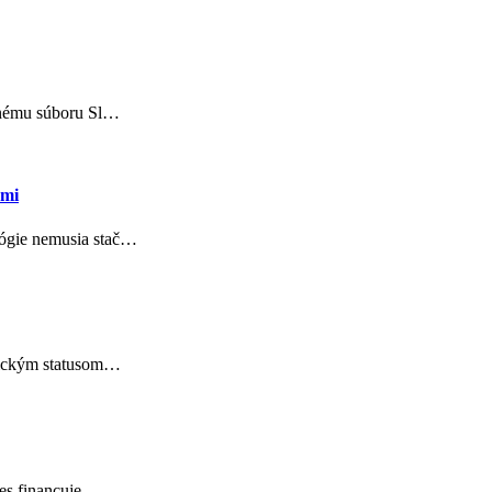
odnému súboru Sl…
ami
lógie nemusia stač…
onickým statusom…
nes financuje…