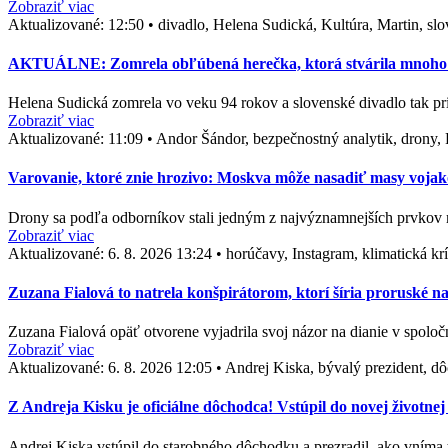
Zobraziť viac
Aktualizované:
12:50
•
divadlo, Helena Sudická, Kultúra, Martin, s
AKTUÁLNE: Zomrela obľúbená herečka, ktorá stvárila mnoho ne
Helena Sudická zomrela vo veku 94 rokov a slovenské divadlo tak pr
Zobraziť viac
Aktualizované:
11:09
•
Andor Šándor, bezpečnostný analytik, drony, 
Varovanie, ktoré znie hrozivo: Moskva môže nasadiť masy vojak
Drony sa podľa odborníkov stali jedným z najvýznamnejších prvkov 
Zobraziť viac
Aktualizované:
6. 8. 2026 13:24
•
horúčavy, Instagram, klimatická kr
Zuzana Fialová to natrela konšpirátorom, ktorí šíria proruské n
Zuzana Fialová opäť otvorene vyjadrila svoj názor na dianie v spol
Zobraziť viac
Aktualizované:
6. 8. 2026 12:05
•
Andrej Kiska, bývalý prezident, dô
Z Andreja Kisku je oficiálne dôchodca! Vstúpil do novej životnej 
Andrej Kiska vstúpil do starobného dôchodku a prezradil, ako vníma 