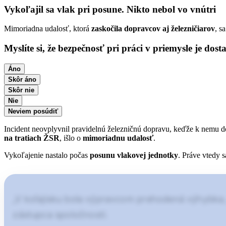
Vykoľajil sa vlak pri posune. Nikto nebol vo vnútri
Mimoriadna udalosť, ktorá
zaskočila dopravcov aj železničiarov
, s
Myslíte si, že bezpečnosť pri práci v priemysle je dost
Áno
Skôr áno
Skôr nie
Nie
Neviem posúdiť
Incident neovplyvnil pravidelnú železničnú dopravu, keďže k nemu 
na tratiach ŽSR
, išlo o
mimoriadnu udalosť
.
Vykoľajenie nastalo počas
posunu vlakovej jednotky
. Práve vtedy s
„V koľajisku bola výpravcom prehodená výhybka, čo
zástupca spoločnosti.