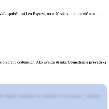
vlak
spoločnosti Leo Express, no našťastie sa nikomu nič nestalo.
re prepravu cestujúcich. Ako uvádza stránka
Obmedzenie prevádzky
i žiadni cestujúci a nedošlo k zraneniu,“ uviedol