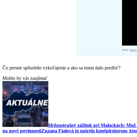
zdroj:
www.f
Čo presne spôsobilo vykoľajenie a ako sa tomu dalo predísť?
Mohlo by vás zaujímať
Hrôzostrašný zážitok pri Malackách: Muž v
na nové povinnosti
Zuzana Fialová to natrela konšpirátorom, ktor