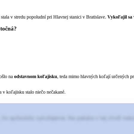
a stala v stredu popoludní pri Hlavnej stanici v Bratislave.
Vykoľajil sa 
atočná?
došlo na
odstavnom koľajisku
, teda mimo hlavných koľají určených p
a v koľajisku stalo niečo nečakané.
 spôsobilo vykoľajenie. Na palube v tej chvíli nebol