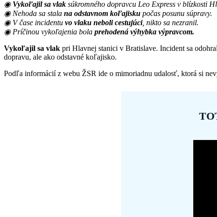
◉
Vykoľajil sa vlak
súkromného dopravcu Leo Express v blízkosti Hla
◉ Nehoda sa stala
na odstavnom koľajisku
počas posunu súpravy.
◉ V čase incidentu
vo vlaku neboli cestujúci
, nikto sa nezranil.
◉ Príčinou vykoľajenia bola
prehodená výhybka výpravcom.
Vykoľajil sa vlak
pri Hlavnej stanici v Bratislave. Incident sa odohr
dopravu, ale ako odstavné koľajisko.
Podľa informácií z webu ŽSR ide o mimoriadnu udalosť, ktorá si nevy
TO