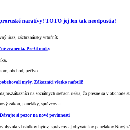
 proruské naratívy! TOTO jej len tak neodpustia!
ovný úraz, záchranársky vrtuľník
čné zranenia. Prežil muky
íka.
hom, obchod, pečivo
behovali myšy. Zákazníci všetko nafotili!
redajne.Zákazníci na sociálnych sieťach riešia, čo presne sa v obchode 
ový zákon, paneláky, správcovia
ávajte si pozor na nové povinnosti
 ovplyvnia vlastníkov bytov, správcov aj obyvateľov panelákov.Nový