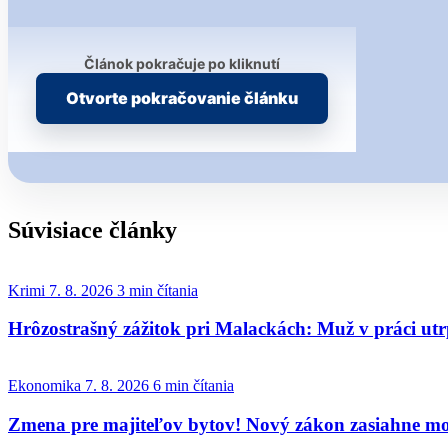
Článok pokračuje po kliknutí
Otvorte pokračovanie článku
Súvisiace články
Krimi
7. 8. 2026
3 min čítania
Hrôzostrašný zážitok pri Malackách: Muž v práci utr
Ekonomika
7. 8. 2026
6 min čítania
Zmena pre majiteľov bytov! Nový zákon zasiahne mož