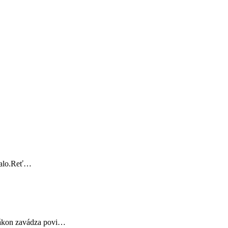
stalo.Reť…
 zákon zavádza povi…