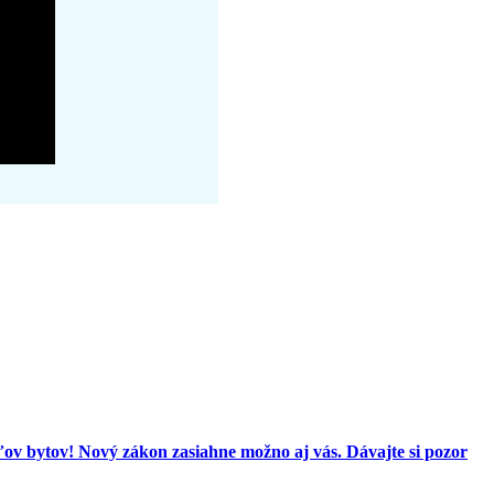
ov bytov! Nový zákon zasiahne možno aj vás. Dávajte si pozor