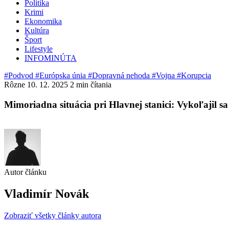
Politika
Krimi
Ekonomika
Kultúra
Šport
Lifestyle
INFOMINÚTA
#Podvod
#Európska únia
#Dopravná nehoda
#Vojna
#Korupcia
Rôzne
10. 12. 2025
2 min čítania
Mimoriadna situácia pri Hlavnej stanici: Vykoľajil 
Autor článku
Vladimír Novák
Zobraziť všetky články autora