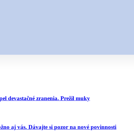
pel devastačné zranenia. Prežil muky
no aj vás. Dávajte si pozor na nové povinnosti