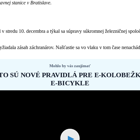
vnej stanice v Bratislave.
al v stredu 10. decembra a týkal sa súpravy súkromnej železničnej spoloč
žiadala zásah záchranárov. Našťastie sa vo vlaku v tom čase nenachádza
Mohlo by vás zaujímať
TO SÚ NOVÉ PRAVIDLÁ PRE E-KOLOBEŽK
E-BICYKLE
▶