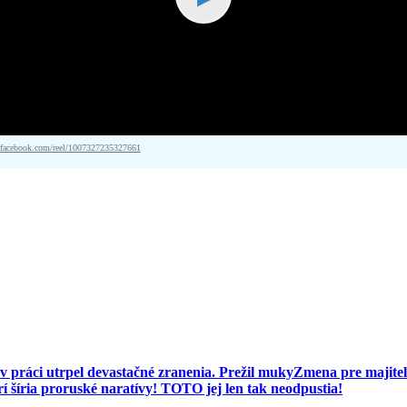
acebook.com/reel/1007327235327661
 práci utrpel devastačné zranenia. Prežil muky
Zmena pre majiteľ
í šíria proruské naratívy! TOTO jej len tak neodpustia!