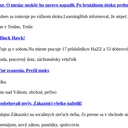
jine. O mesiac neskôr ho surovo napadli. Po brutálnom útoku prehov
u, dnes sa zotavuje po vážnom útoku.LearningHub informoval, že utrpe
r v Trstíne, Trstín
j Black Hawk!
račuje aj v sobotu.Na mieste pracuje 17 príslušníkov HaZZ a 53 dobro
ehoda, pracovný úraz, záchranársky vrtuľník
čné zranenia. Prežil muky
íka.
sto nad Váhom, obchod, pečivo
behovali myšy. Zákazníci všetko nafotili!
redajne.Zákazníci na sociálnych sieťach riešia, čo presne sa v obchode 
renájom, nový zákon, paneláky, správcovia