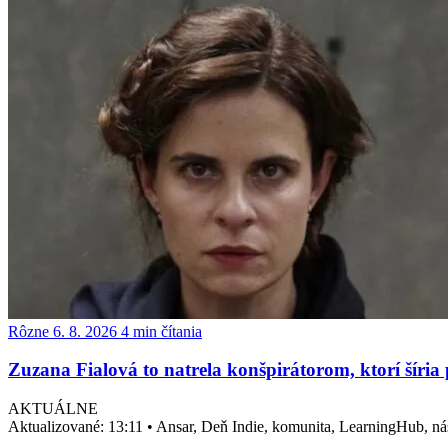
Rôzne
6. 8. 2026
4 min čítania
Zuzana Fialová to natrela konšpirátorom, ktorí šíria
AKTUÁLNE
Aktualizované:
13:11
•
Ansar, Deň Indie, komunita, LearningHub, nási