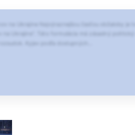
ov na Ukrajine Najvýraznejšou časťou obžaloby je t
na Ukrajine“. Táto formulácia má zásadný politický 
 rozsudok. Kyjev podľa dostupných…