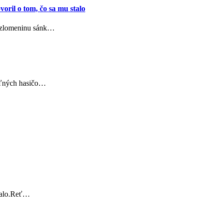
oril o tom, čo sa mu stalo
l zlomeninu sánk…
voľných hasičo…
stalo.Reť…