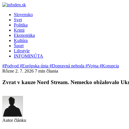
Slovensko
Svet
Politika
Krimi
Ekonomika
Kultúra
Šport
Lifestyle
INFOMINÚTA
#Podvod
#Európska únia
#Dopravná nehoda
#Vojna
#Korupcia
Rôzne
2. 7. 2026
7 min čítania
Zvrat v kauze Nord Stream. Nemecko obžalovalo Ukra
Autor článku