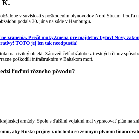
 K.
lí obžalobe v súvislosti s poškodením plynovodov Nord Stream. Podľa n
obžalobu podala 30. júna na súde v Hamburgu.
čné zranenia. Prežil muky
Zmena pre majiteľov bytov! Nový zákon 
aratívy! TOTO jej len tak neodpustia!
toku na civilný objekt. Zároveň čelí obžalobe z trestných činov spôsobe
azne poškodili infraštruktúru v Baltskom mori.
medzi ľuďmi rôzneho pôvodu?
ukrajinskej armády. Spolu s ďalšími vojakmi mal vypracovať plán na z
omu, aby Rusko príjmy z obchodu so zemným plynom financovalo s