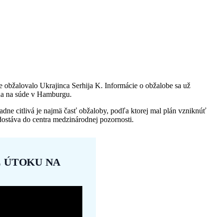
 obžalovalo Ukrajinca Serhija K. Informácie o obžalobe sa už
úna na súde v Hamburgu.
dne citlivá je najmä časť obžaloby, podľa ktorej mal plán vzniknúť
dostáva do centra medzinárodnej pozornosti.
Z ÚTOKU NA