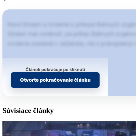
Nord Stream a tvrdenie o príkaze štátnych orgán
Stream mal vzniknúť „na príkaz štátnych orgánov 
tvrdenie uvedené v obžalobe, nie o právoplatný
Článok pokračuje po kliknutí
Otvorte pokračovanie článku
Súvisiace články