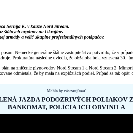
nca Serhija K. v kauze Nord Stream.
z štátnych orgánov na Ukrajine.
ej armády a veliť skupine profesionálnych potápačov.
un. Nemecké generálne štátne zastupiteľstvo potvrdilo, že v prípade
zdroje. Prokuratúra následne uviedla, že obžaloba bola vznesená 30. j
iť plán na zničenie plynovodov Nord Stream 1 a Nord Stream 2. Mimoria
ovane odmietala, že by mala na explóziách podiel. Prípad sa tak opäť 
Mohlo by vás zaujímať
ALENÁ JAZDA PODOZRIVÝCH POLIAKOV 
BANKOMAT, POLÍCIA ICH OBVINILA