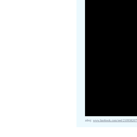
zdroj:
www.facebook.com/reel/21093820