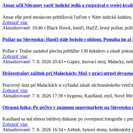
Ansar učil Nitranov variť indické jedlá a rozprával o svojej kra
Ansar ešte pred mesiacom približoval ľuďom v Nitre indickú kultúr
Zobraziť viac
Aktualizované:
10:46
•
Black Hawk, hasiči, HaZZ, lesný požiar, požia
Požiar na Slovensku: Hasiči stále bojujú s ohňom. Pomáha im a
Požiar v Trstíne zasiahol plochu približne 130 hektárov a zásah pok
Zobraziť viac
Aktualizované:
7. 8. 2026 20:43
•
Gajary, lisovací stroj, Malacky, n
Hrôzostrašný zážitok pri Malackách: Muž v práci utrpel devasta
Pracovný úraz pri Malackách si vyžiadal zásah záchranárskeho vrtuľn
Zobraziť viac
Aktualizované:
7. 8. 2026 17:39
•
hygiena, Kaufland, myš, Nové Me
Otrasná fotka: Po pečive v známom supermarkete na Slovensku po
Kaufland sa stal témou búrlivej diskusie po zverejnení fotografie z p
Zobraziť viac
Aktualizované:
7. 8. 2026 16:34
•
Airbnb, bytové domy, krátkodobý p