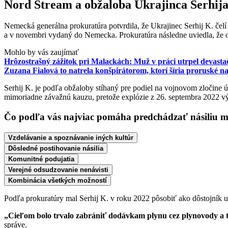
Nord Stream a obžaloba Ukrajinca Serhija
Nemecká generálna prokuratúra potvrdila, že Ukrajinec Serhij K. če
a v novembri vydaný do Nemecka. Prokuratúra následne uviedla, že 
Mohlo by vás zaujímať
Hrôzostrašný zážitok pri Malackách: Muž v práci utrpel devasta
Zuzana Fialová to natrela konšpirátorom, ktorí šíria proruské n
Serhij K. je podľa obžaloby stíhaný pre podiel na vojnovom zločine ú
mimoriadne závažnú kauzu, pretože explózie z 26. septembra 2022 výr
Čo podľa vás najviac pomáha predchádzať násiliu 
Vzdelávanie a spoznávanie iných kultúr
Dôsledné postihovanie násilia
Komunitné podujatia
Verejné odsudzovanie nenávisti
Kombinácia všetkých možností
Podľa prokuratúry mal Serhij K. v roku 2022 pôsobiť ako dôstojník 
„Cieľom bolo trvalo zabrániť dodávkam plynu cez plynovody a t
správe.