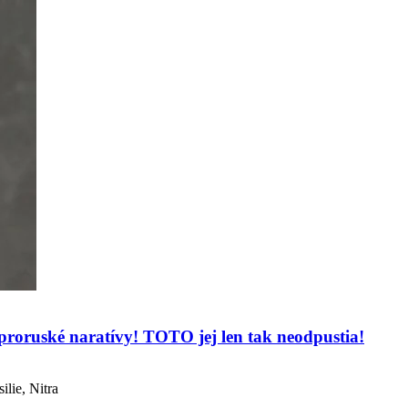
 proruské naratívy! TOTO jej len tak neodpustia!
lie, Nitra