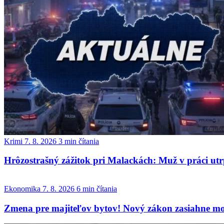
Krimi
7. 8. 2026
3 min čítania
Hrôzostrašný zážitok pri Malackách: Muž v práci utr
Ekonomika
7. 8. 2026
6 min čítania
Zmena pre majiteľov bytov! Nový zákon zasiahne mož