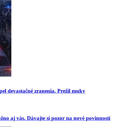
pel devastačné zranenia. Prežil muky
no aj vás. Dávajte si pozor na nové povinnosti