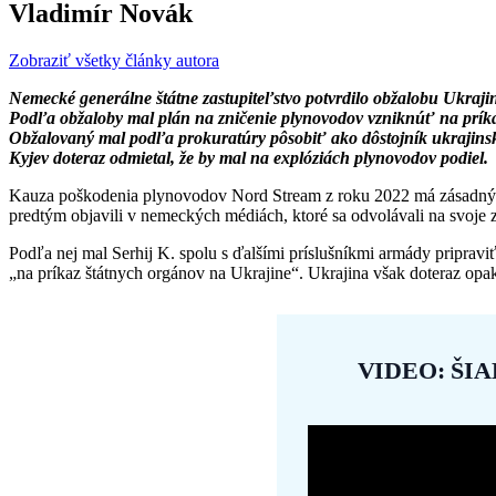
Vladimír Novák
Zobraziť všetky články autora
Nemecké generálne štátne zastupiteľstvo potvrdilo obžalobu Ukraji
Podľa obžaloby mal plán na zničenie plynovodov vzniknúť na príka
Obžalovaný mal podľa prokuratúry pôsobiť ako dôstojník ukrajinsk
Kyjev doteraz odmietal, že by mal na explóziách plynovodov podiel.
Kauza poškodenia plynovodov Nord Stream z roku 2022 má zásadný pos
predtým objavili v nemeckých médiách, ktoré sa odvolávali na svoje 
Podľa nej mal Serhij K. spolu s ďalšími príslušníkmi armády priprav
„na príkaz štátnych orgánov na Ukrajine“. Ukrajina však doteraz opak
VIDEO: ŠI