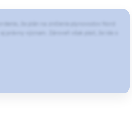
vrdenie, že plán na zničenie plynovodov Nord
aj právny význam. Zároveň však platí, že ide o