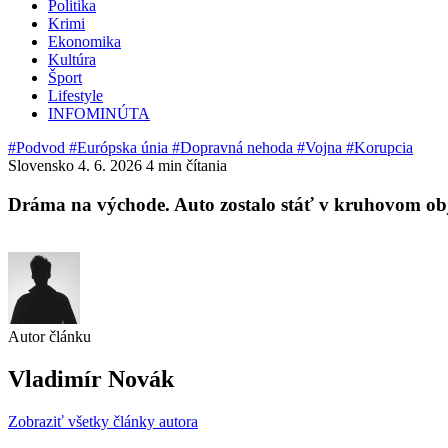
Politika
Krimi
Ekonomika
Kultúra
Šport
Lifestyle
INFOMINÚTA
#Podvod
#Európska únia
#Dopravná nehoda
#Vojna
#Korupcia
Slovensko
4. 6. 2026
4 min čítania
Dráma na východe. Auto zostalo stáť v kruhovom obj
Autor článku
Vladimír Novák
Zobraziť všetky články autora