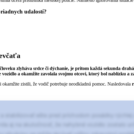
šimla dcéra príslušníka mestskej polície. Namiesto ignorovania situácie
riadnych udalostí?
evčaťa
loveku zlyháva srdce či dýchanie, je pritom každá sekunda drahá
ce vozidlo a okamžite zavolala svojmu otcovi, ktorý bol nablízku a 
íci okamžite zistili, že vodič potrebuje neodkladnú pomoc. Nasledovala
r
 a stabilizovať ešte pred príchodom posádky rýchl
nila aj na skutočnosť, že nehybné vozidlo zostalo urč