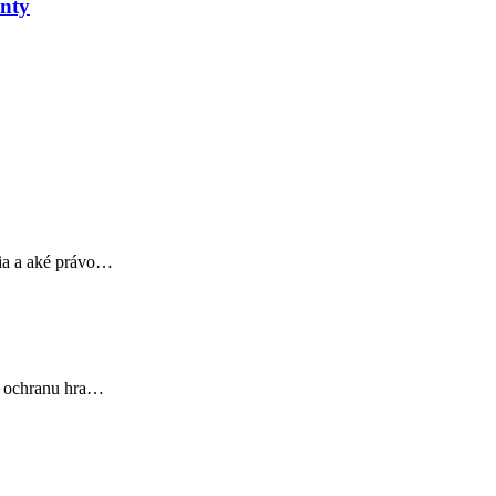
enty
cia a aké právo…
na ochranu hra…