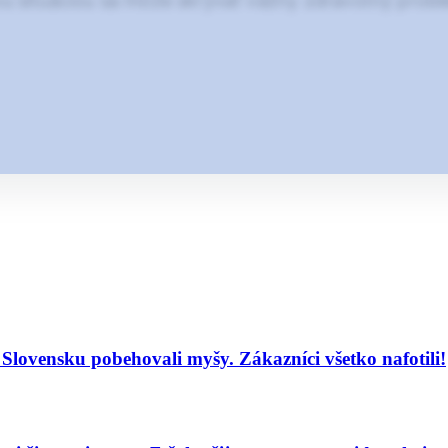
ou situáciou sa môže skrývať vážny zdravotný probl
lovensku pobehovali myšy. Zákazníci všetko nafotili!