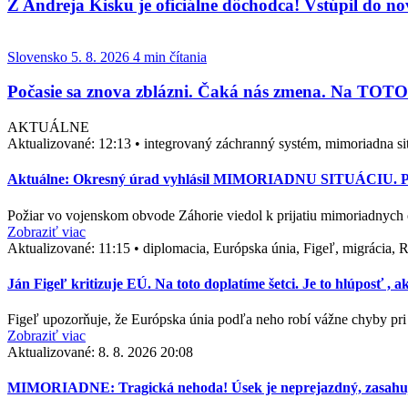
Z Andreja Kisku je oficiálne dôchodca! Vstúpil do nove
Slovensko
5. 8. 2026
4 min čítania
Počasie sa znova zblázni. Čaká nás zmena. Na TOTO 
AKTUÁLNE
Aktualizované:
12:13
•
integrovaný záchranný systém, mimoriadna sit
Aktuálne: Okresný úrad vyhlásil MIMORIADNU SITUÁCIU. Polí
Požiar vo vojenskom obvode Záhorie viedol k prijatiu mimoriadnych 
Zobraziť viac
Aktualizované:
11:15
•
diplomacia, Európska únia, Figeľ, migrácia, 
Ján Figeľ kritizuje EÚ. Na toto doplatíme šetci. Je to hlúposť , 
Figeľ upozorňuje, že Európska únia podľa neho robí vážne chyby pri 
Zobraziť viac
Aktualizované:
8. 8. 2026 20:08
MIMORIADNE: Tragická nehoda! Úsek je neprejazdný, zasahuj