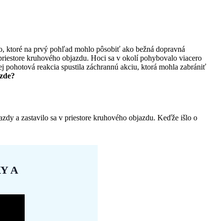
to, ktoré na prvý pohľad mohlo pôsobiť ako bežná dopravná
v priestore kruhového objazdu. Hoci sa v okolí pohybovalo viacero
ej pohotová reakcia spustila záchrannú akciu, ktorá mohla zabrániť
azde?
zdy a zastavilo sa v priestore kruhového objazdu. Keďže išlo o
Y A