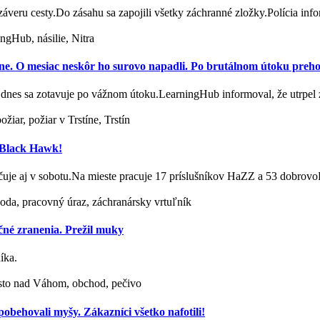
ru cesty.Do zásahu sa zapojili všetky záchranné zložky.Polícia in
ngHub, násilie, Nitra
jine. O mesiac neskôr ho surovo napadli. Po brutálnom útoku prehov
u, dnes sa zotavuje po vážnom útoku.LearningHub informoval, že utrpe
iar, požiar v Trstíne, Trstín
j Black Hawk!
račuje aj v sobotu.Na mieste pracuje 17 príslušníkov HaZZ a 53 dobro
ehoda, pracovný úraz, záchranársky vrtuľník
čné zranenia. Prežil muky
íka.
sto nad Váhom, obchod, pečivo
behovali myšy. Zákazníci všetko nafotili!