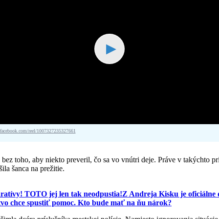
▶
acebook.com/reel/1007327235327661
ť bez toho, aby niekto preveril, čo sa vo vnútri deje. Práve v takýcht
la šanca na prežitie.
aratívy! TOTO jej len tak neodpustia!
Z Andreja Kisku je oficiálne 
tvo chce spustiť pomoc. Kto bude mať na ňu nárok?