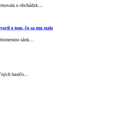
formovala o obchádzk…
oril o tom, čo sa mu stalo
l zlomeninu sánk…
voľných hasičo…