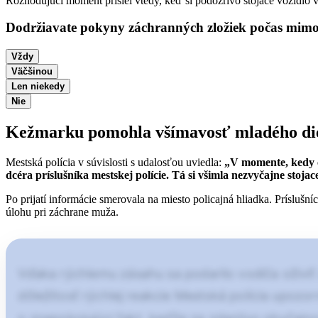
Rozhodujúci moment prišiel vtedy, keď si podozrivo stojace vozidlo v
Dodržiavate pokyny záchranných zložiek počas mimo
Vždy
Väčšinou
Len niekedy
Nie
Kežmarku pomohla všímavosť mladého di
Mestská polícia v súvislosti s udalosťou uviedla:
„V momente, kedy č
dcéra príslušníka mestskej polície. Tá si všimla nezvyčajne stoja
Po prijatí informácie smerovala na miesto policajná hliadka. Príslušn
úlohu pri záchrane muža.
Vďaka rýchlemu zásahu sa podarilo vodiča oživiť
dôležitosť rýchlej reakcie Mestská polícia upozor