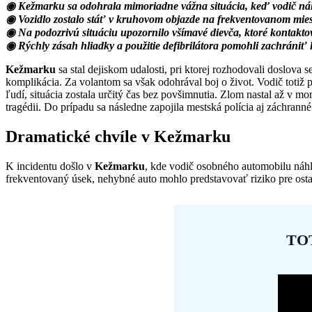
◉ Kežmarku sa odohrala mimoriadne vážna situácia, keď vodič náhle
◉ Vozidlo zostalo stáť v kruhovom objazde na frekventovanom miest
◉ Na podozrivú situáciu upozornilo všímavé dievča, ktoré kontaktova
◉ Rýchly zásah hliadky a použitie defibrilátora pomohli zachrániť 
Kežmarku
sa stal dejiskom udalosti, pri ktorej rozhodovali doslo
komplikácia. Za volantom sa však odohrával boj o život. Vodič totiž 
ľudí, situácia zostala určitý čas bez povšimnutia. Zlom nastal až v m
tragédii. Do prípadu sa následne zapojila mestská polícia aj záchrann
Dramatické chvíle v Kežmarku
K incidentu došlo v
Kežmarku
, kde vodič osobného automobilu náhl
frekventovaný úsek, nehybné auto mohlo predstavovať riziko pre ost
TO