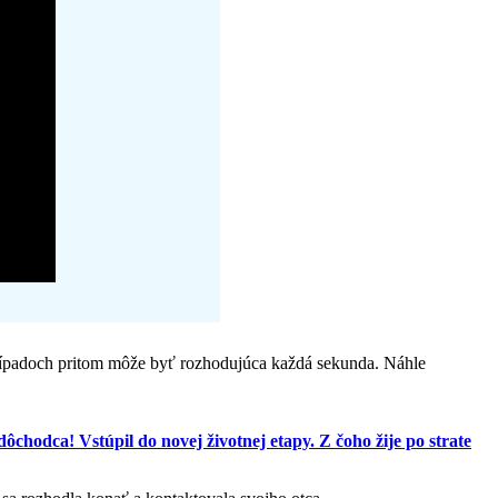
o prípadoch pritom môže byť rozhodujúca každá sekunda. Náhle
dôchodca! Vstúpil do novej životnej etapy. Z čoho žije po strate