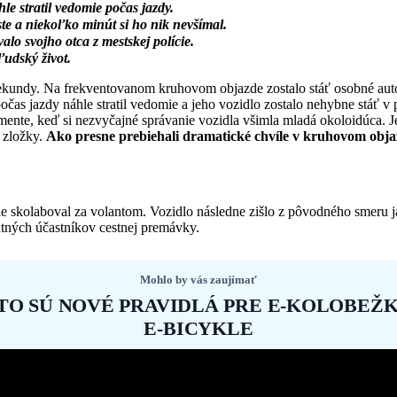
 stratil vedomie počas jazdy.
e a niekoľko minút si ho nik nevšímal.
lo svojho otca z mestskej polície.
ľudský život.
va sekundy. Na frekventovanom kruhovom objazde zostalo stáť osobné au
počas jazdy náhle stratil vedomie a jeho vozidlo zostalo nehybne stáť 
omente, keď si nezvyčajné správanie vozidla všimla mladá okoloidúca. J
é zložky.
Ako presne prebiehali dramatické chvíle v kruhovom obj
e skolaboval za volantom. Vozidlo následne zišlo z pôvodného smeru ja
atných účastníkov cestnej premávky.
Mohlo by vás zaujímať
TO SÚ NOVÉ PRAVIDLÁ PRE E-KOLOBEŽK
E-BICYKLE