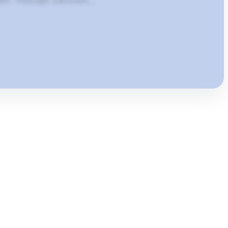
ém. Policajti zároveň…