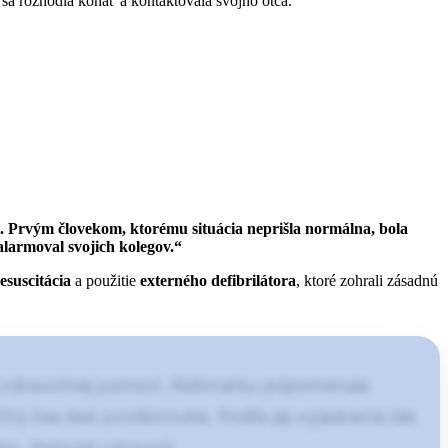
 sa rozhodla konať a kontaktovala svojho otca.
. Prvým človekom, ktorému situácia neprišla normálna, bola
zalarmoval svojich kolegov.“
esuscitácia
a použitie
externého defibrilátora
, ktoré zohrali zásadnú
ej zdravotnej pomoci. Kežmarku pripomenula
itý čas bez povšimnutia. Podľa jej vyjadrenia ide