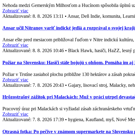
Nehoda medzi Gemerským Milhosťom a Hucínom spôsobila úplnú uzáve
Zobraziť viac
Aktualizované:
8. 8. 2026 13:11
•
Ansar, Deň Indie, komunita, Learni
Ansar učil Nitranov variť indické jedlá a rozprával o svojej kra
Ansar ešte pred mesiacom približoval ľuďom v Nitre indickú kultúr
Zobraziť viac
Aktualizované:
8. 8. 2026 10:46
•
Black Hawk, hasiči, HaZZ, lesný pož
Požiar na Slovensku: Hasiči stále bojujú s ohňom. Pomáha im a
Požiar v Trstíne zasiahol plochu približne 130 hektárov a zásah pok
Zobraziť viac
Aktualizované:
7. 8. 2026 20:43
•
Gajary, lisovací stroj, Malacky, n
Hrôzostrašný zážitok pri Malackách: Muž v práci utrpel devasta
Pracovný úraz pri Malackách si vyžiadal zásah záchranárskeho vrtuľn
Zobraziť viac
Aktualizované:
7. 8. 2026 17:39
•
hygiena, Kaufland, myš, Nové Me
Otrasná fotka: Po pečive v známom supermarkete na Slovensku po