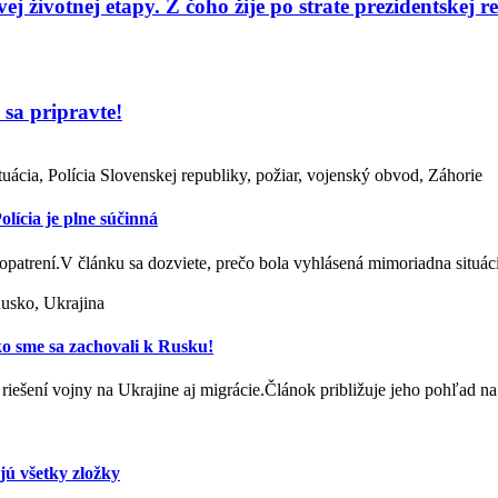
j životnej etapy. Z čoho žije po strate prezidentskej r
sa pripravte!
uácia, Polícia Slovenskej republiky, požiar, vojenský obvod, Záhorie
cia je plne súčinná
opatrení.V článku sa dozviete, prečo bola vyhlásená mimoriadna situá
Rusko, Ukrajina
ako sme sa zachovali k Rusku!
riešení vojny na Ukrajine aj migrácie.Článok približuje jeho pohľad 
ú všetky zložky