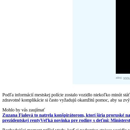
zdroj:
www.f
Podľa informácií mestskej polície zostalo vozidlo niekoľko minút stá
zdravotné komplikácie si často vyžadujú okamžitú pomoc, aby sa zvýši
Mohlo by vás zaujímať
Zuzana Fialová to natrela konšpirátorom, ktorí šíria proruské n
prezidentskej renty
Veľká novinka pre rodiny s deťmi: Ministers