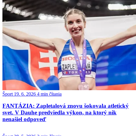
Šport
19. 6. 2026
4 min čítania
FANTÁZIA: Zapletalová znovu šokovala atletický
svet. V Dauhe predviedla výkon, na ktorý nik
nenašiel odpoveď