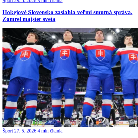
Šport
28. 5. 2026
3 min čítania
Hokejové Slovensko zasiahla veľmi smutná správa.
Zomrel majster sveta
Šport
27. 5. 2026
4 min čítania