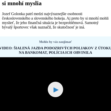
si mnohí myslia
Jozef Golonka patrí medzi najvýraznejšie osobnosti
československého a slovenského hokeja. Aj preto by si mnohí mohli
myslieť, že jeho finančná situácia je bezproblémová. Samotný
bývalý športovec však naznačil, že skutočnosť je iná.
Mohlo by vás zaujímať
VIDEO: ŠIALENÁ JAZDA PODOZRIVÝCH POLIAKOV Z ÚTOK
NA BANKOMAT, POLÍCIA ICH OBVINILA
▶