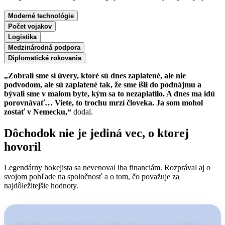
Moderné technológie
Počet vojakov
Logistika
Medzinárodná podpora
Diplomatické rokovania
„Zobrali sme si úvery, ktoré sú dnes zaplatené, ale nie
podvodom, ale sú zaplatené tak, že sme išli do podnájmu a
bývali sme v malom byte, kým sa to nezaplatilo. A dnes ma idú
porovnávať… Viete, to trochu mrzí človeka. Ja som mohol
zostať v Nemecku,“
dodal.
Dôchodok nie je jediná vec, o ktorej
hovoril
Legendárny hokejista sa nevenoval iba financiám. Rozprával aj o
svojom pohľade na spoločnosť a o tom, čo považuje za
najdôležitejšie hodnoty.