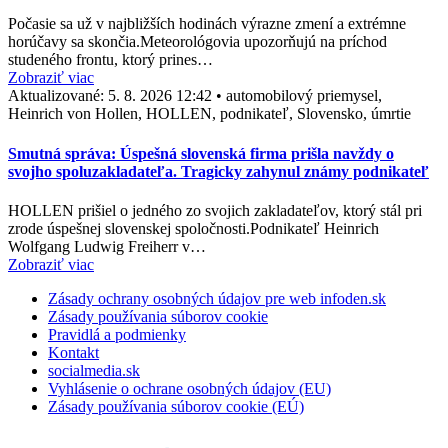
Počasie sa už v najbližších hodinách výrazne zmení a extrémne
horúčavy sa skončia.Meteorológovia upozorňujú na príchod
studeného frontu, ktorý prines…
Zobraziť viac
Aktualizované:
5. 8. 2026 12:42
•
automobilový priemysel,
Heinrich von Hollen, HOLLEN, podnikateľ, Slovensko, úmrtie
Smutná správa: Úspešná slovenská firma prišla navždy o
svojho spoluzakladateľa. Tragicky zahynul známy podnikateľ
HOLLEN prišiel o jedného zo svojich zakladateľov, ktorý stál pri
zrode úspešnej slovenskej spoločnosti.Podnikateľ Heinrich
Wolfgang Ludwig Freiherr v…
Zobraziť viac
Zásady ochrany osobných údajov pre web infoden.sk
Zásady používania súborov cookie
Pravidlá a podmienky
Kontakt
socialmedia.sk
Vyhlásenie o ochrane osobných údajov (EU)
Zásady používania súborov cookie (EÚ)