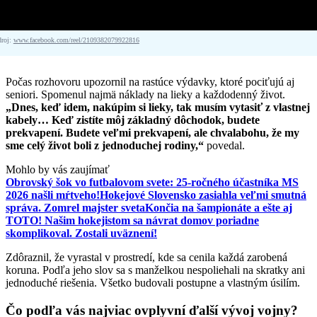
droj:
www.facebook.com/reel/2109382079922816
Počas rozhovoru upozornil na rastúce výdavky, ktoré pociťujú aj
seniori. Spomenul najmä náklady na lieky a každodenný život.
„Dnes, keď idem, nakúpim si lieky, tak musím vytasiť z vlastnej
kabely… Keď zistíte môj základný dôchodok, budete
prekvapení. Budete veľmi prekvapení, ale chvalabohu, že my
sme celý život boli z jednoduchej rodiny,“
povedal.
Mohlo by vás zaujímať
Obrovský šok vo futbalovom svete: 25-ročného účastníka MS
2026 našli mŕtveho!
Hokejové Slovensko zasiahla veľmi smutná
správa. Zomrel majster sveta
Končia na šampionáte a ešte aj
TOTO! Našim hokejistom sa návrat domov poriadne
skomplikoval. Zostali uväznení!
Zdôraznil, že vyrastal v prostredí, kde sa cenila každá zarobená
koruna. Podľa jeho slov sa s manželkou nespoliehali na skratky ani
jednoduché riešenia. Všetko budovali postupne a vlastným úsilím.
Čo podľa vás najviac ovplyvní ďalší vývoj vojny?