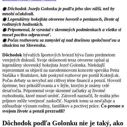
◉ Dôchodok Jozefa Golonku je podľa jeho slov nižší, než by
mnohí očakávali.
◉ Legendárny hokejista otvorene hovoril o peniazoch, živote aj
rodinných hodnotách.
◉ Pripomenul, že vyrastal v skromných podmienkach a všetko si
musel poctivo odpracovať.
◉ Počas rozhovoru sa zamyslel aj nad dnešnou spoločnosťou a
situáciou na Slovensku.
Dôchodok
bývalých športových hviezd býva často predmetom
verejných diskusií. Svoje skúsenosti teraz otvorene opísal aj
legendárny slovenský hokejista Jozef Golonka. Niekdajší
reprezentant sa objavil na narodeninovom koncerte speváka Petra
Stašáka v Bratislave, kde poskytol rozhovor pre portál Koktejl.sk.
Počas debaty sa nevyhol ani citlivej téme financií a penzií. Hovoril
úprimne, bez prikrášľovania a v štýle, ktorým je známy celé
desaťročia. Pripomenul svoje skromné začiatky aj životné
rozhodnutia, ktoré musel urobiť. Zároveň naznačil, že realita jeho
príjmov môže verejnosť zaskočiť. Napriek tomu sa nesťažuje a
zdôrazňuje význam rodiny, fanúšikov a poctivej práce.
Čo presne o
svojom živote a penzii prezradil?
Dôchodok podľa Golonku nie je taký, ako