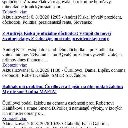
spoločnosti.Zuzana Fialová reagovala na rekordné horúčavy
mimoriadne ironickým statusom…
Zobraziť viac
Aktualizované:
6. 8. 2026 12:05
•
Andrej Kiska, bývalý prezident,
dôchodok, Politika, prezidentská renta, Slovensko
Z Andreja Kisku je oficiálne dôchodca! Vstúpil do novej
životnej etapy. Z čoho žije po strate prezidentskej renty
Andrej Kiska vstúpil do starobného dôchodku a prezradil, ako
vníma túto novú životnú etapu.Bývalý prezident vysvetlil, z akých
príjmov dnes financuje…
Zobraziť viac
Aktualizované:
6. 8. 2026 11:30
•
Čurillovci, Daniel Lipšic, ochrana
osobnosti, Robert Kaliňák, SMER-SD, žaloba
Kaliňák má problém. Čurillovci a Lipšic na ňho podali žalobu:
My nie sme žiadna MAFIA!
Čurillovci podali žalobu na ochranu osobnosti proti Robertovi
Kaliňákovi a strane Smer-SD.Policajti namietajú výroky, v ktorých
ich minister obrany o…
Zobraziť viac
Aktualizované:
6. 8. 2026 10:38
•
Gáborík, Ivana Gáborík,