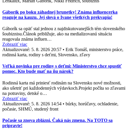
Lenkalux, Marián Gáborík, Nikki Fridrich, šoubiznis
Gáborík po boku záhadnej brunetky! Známa influencerka
reaguje na kauzu. Jej slová o Ivane všetkých prekvapia!
Gáborík sa opäť stal jednou z najdiskutovanejších tém slovenského
šoubiznisu.Článok približuje, ako na medializovanú situáciu
reagovala známa influen…
Zobraziť viac
Aktualizované:
5. 8. 2026 20:57
•
Erik Tomáš, ministerstvo práce,
rodinná karta, rodiny s deťmi, Slovensko, zľavy
Veľká novinka pre rodiny s deťmi: Ministerstvo chce spustiť
pomoc. Kto bude mať na ňu nárok?
Rodinná karta má priniesť rodinám na Slovensku nové možnosti,
ako ušetriť pri každodenných výdavkoch.Projekt počíta so zľavami
na potraviny, detské o…
Zobraziť viac
Aktualizované:
5. 8. 2026 14:54
•
búrky, horúčavy, ochladenie,
počasie, SHMÚ, studený front
Počasie sa znova zblázni. Čaká nás zmena. Na TOTO sa
pripravte!