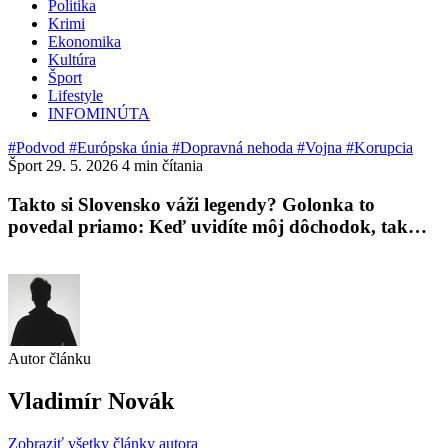
Politika
Krimi
Ekonomika
Kultúra
Šport
Lifestyle
INFOMINÚTA
#Podvod
#Európska únia
#Dopravná nehoda
#Vojna
#Korupcia
Šport
29. 5. 2026
4 min čítania
Takto si Slovensko váži legendy? Golonka to
povedal priamo: Keď uvidíte môj dôchodok, tak…
Autor článku
Vladimír Novák
Zobraziť všetky články autora