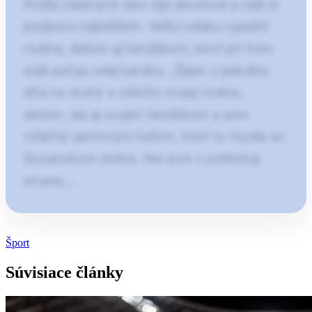
Podľa vlastných slov žije skromne a váži si
podporu najbližších. Veľkú vďaku vyjadril
rodine, deťom aj fanúšikom, ktorí pri ňom
stáli počas celej kariéry. „Žijem z jedného
dňa na druhý a vďačím mojej rodine,
deťom, ale aj svojim fanúšikom a som
vďačný úprimným ľuďom, ktorí to myslia so
Slovenskom dobre. Nie som v politickej
strane,…
Článok pokračuje po kliknutí
Šport
Otvorte pokračovanie článku
Súvisiace články