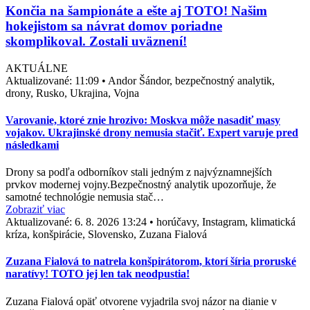
Končia na šampionáte a ešte aj TOTO! Našim
hokejistom sa návrat domov poriadne
skomplikoval. Zostali uväznení!
AKTUÁLNE
Aktualizované:
11:09
•
Andor Šándor, bezpečnostný analytik,
drony, Rusko, Ukrajina, Vojna
Varovanie, ktoré znie hrozivo: Moskva môže nasadiť masy
vojakov. Ukrajinské drony nemusia stačiť. Expert varuje pred
následkami
Drony sa podľa odborníkov stali jedným z najvýznamnejších
prvkov modernej vojny.Bezpečnostný analytik upozorňuje, že
samotné technológie nemusia stač…
Zobraziť viac
Aktualizované:
6. 8. 2026 13:24
•
horúčavy, Instagram, klimatická
kríza, konšpirácie, Slovensko, Zuzana Fialová
Zuzana Fialová to natrela konšpirátorom, ktorí šíria proruské
naratívy! TOTO jej len tak neodpustia!
Zuzana Fialová opäť otvorene vyjadrila svoj názor na dianie v