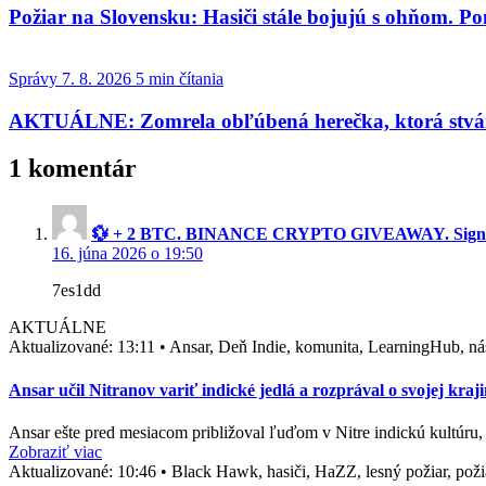
Požiar na Slovensku: Hasiči stále bojujú s ohňom. 
Správy
7. 8. 2026
5 min čítania
AKTUÁLNE: Zomrela obľúbená herečka, ktorá stváril
1 komentár
💱 + 2 BTC. BINANCE CRYPTO GIVEAWAY. Sign up 
16. júna 2026 o 19:50
7es1dd
AKTUÁLNE
Aktualizované:
13:11
•
Ansar, Deň Indie, komunita, LearningHub, nási
Ansar učil Nitranov variť indické jedlá a rozprával o svojej kra
Ansar ešte pred mesiacom približoval ľuďom v Nitre indickú kultúr
Zobraziť viac
Aktualizované:
10:46
•
Black Hawk, hasiči, HaZZ, lesný požiar, požia