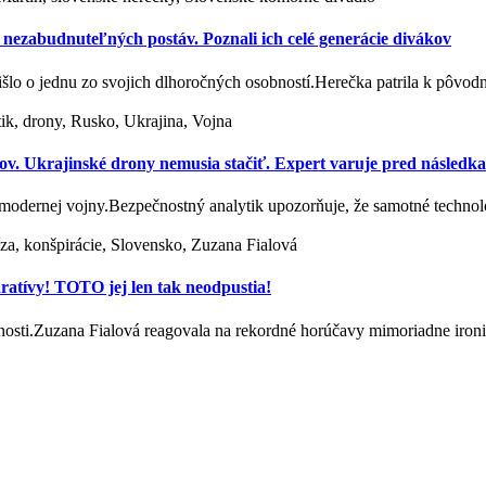
zabudnuteľných postáv. Poznali ich celé generácie divákov
išlo o jednu zo svojich dlhoročných osobností.Herečka patrila k pôv
ik, drony, Rusko, Ukrajina, Vojna
ov. Ukrajinské drony nemusia stačiť. Expert varuje pred následk
modernej vojny.Bezpečnostný analytik upozorňuje, že samotné techno
íza, konšpirácie, Slovensko, Zuzana Fialová
aratívy! TOTO jej len tak neodpustia!
očnosti.Zuzana Fialová reagovala na rekordné horúčavy mimoriadne ir