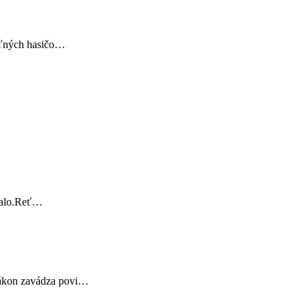
voľných hasičo…
stalo.Reť…
 zákon zavádza povi…