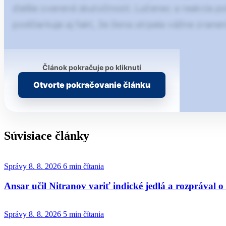
ďalšie overené skutočnosti. Lučenec a reakcia po
podčiarkuje aj fakt, že žena utrpela vážne zrane
Článok pokračuje po kliknutí
Otvorte pokračovanie článku
Súvisiace články
Správy
8. 8. 2026
6 min čítania
Ansar učil Nitranov variť indické jedlá a rozprával 
Správy
8. 8. 2026
5 min čítania