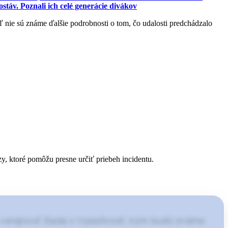
v. Poznali ich celé generácie divákov
 nie sú známe ďalšie podrobnosti o tom, čo udalosti predchádzalo
zy, ktoré pomôžu presne určiť priebeh incidentu.
 verejnosť žiada o trpezlivosť, kým budú známe