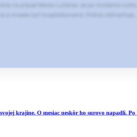
lície na prípad Mesto Lučenec sa po incidente ocitlo
nia a musela byť hospitalizovaná. Polícia zdôrazňuje
o svojej krajine. O mesiac neskôr ho surovo napadli. P