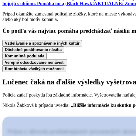
bojujú s ohňom. Pomáha im aj Black Hawk!
AKTUÁLNE: Zomrela 
Prípad okamžite zamestnal policajné zložky, ktoré na mieste vykonáv
alebo aký bol motív konania.
Čo podľa vás najviac pomáha predchádzať násiliu 
Vzdelávanie a spoznávanie iných kultúr
Dôsledné postihovanie násilia
Komunitné podujatia
Verejné odsudzovanie nenávisti
Kombinácia všetkých možností
Lučenec čaká na ďalšie výsledky vyšetrov
Polícia zatiaľ poskytla iba základné informácie. Vyšetrovatelia naďa
Nikola Žabková k prípadu uviedla:
„Bližšie informácie ku skutku 
Práve z dôvodu prebiehajúcich procesných úkonov 