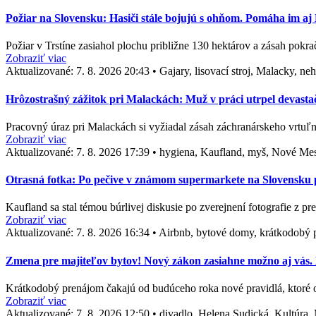
Požiar na Slovensku: Hasiči stále bojujú s ohňom. Pomáha im a
Požiar v Trstíne zasiahol plochu približne 130 hektárov a zásah pok
Zobraziť viac
Aktualizované:
7. 8. 2026 20:43
•
Gajary, lisovací stroj, Malacky, n
Hrôzostrašný zážitok pri Malackách: Muž v práci utrpel devasta
Pracovný úraz pri Malackách si vyžiadal zásah záchranárskeho vrtuľn
Zobraziť viac
Aktualizované:
7. 8. 2026 17:39
•
hygiena, Kaufland, myš, Nové Me
Otrasná fotka: Po pečive v známom supermarkete na Slovensku po
Kaufland sa stal témou búrlivej diskusie po zverejnení fotografie z p
Zobraziť viac
Aktualizované:
7. 8. 2026 16:34
•
Airbnb, bytové domy, krátkodobý p
Zmena pre majiteľov bytov! Nový zákon zasiahne možno aj vás. D
Krátkodobý prenájom čakajú od budúceho roka nové pravidlá, ktoré
Zobraziť viac
Aktualizované:
7. 8. 2026 12:50
•
divadlo, Helena Sudická, Kultúra,