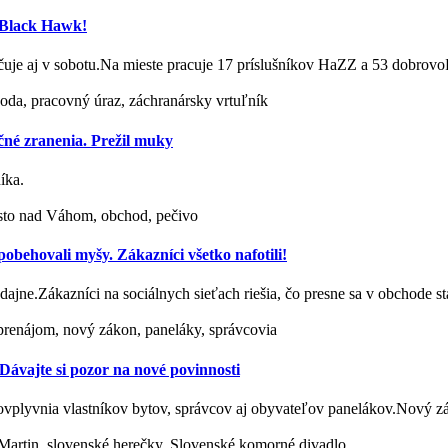
j Black Hawk!
račuje aj v sobotu.Na mieste pracuje 17 príslušníkov HaZZ a 53 dobro
ehoda, pracovný úraz, záchranársky vrtuľník
čné zranenia. Prežil muky
íka.
sto nad Váhom, obchod, pečivo
behovali myšy. Zákazníci všetko nafotili!
redajne.Zákazníci na sociálnych sieťach riešia, čo presne sa v obchode 
renájom, nový zákon, paneláky, správcovia
ávajte si pozor na nové povinnosti
 ovplyvnia vlastníkov bytov, správcov aj obyvateľov panelákov.Nový
 Martin, slovenské herečky, Slovenské komorné divadlo