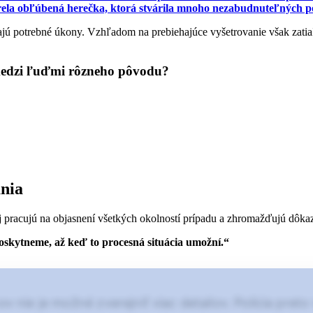
obľúbená herečka, ktorá stvárila mnoho nezabudnuteľných postá
ajú potrebné úkony. Vzhľadom na prebiehajúce vyšetrovanie však zatiaľ
medzi ľuďmi rôzneho pôvodu?
ania
lej pracujú na objasnení všetkých okolností prípadu a zhromažďujú dôka
poskytneme, až keď to procesná situácia umožní.“
nie je možné zverejniť viac detailov. Polícia preto