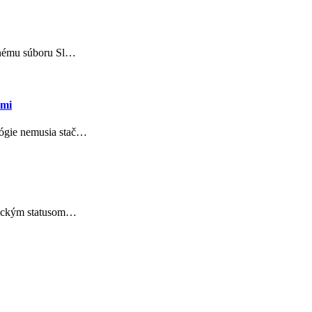
odnému súboru Sl…
ami
lógie nemusia stač…
onickým statusom…