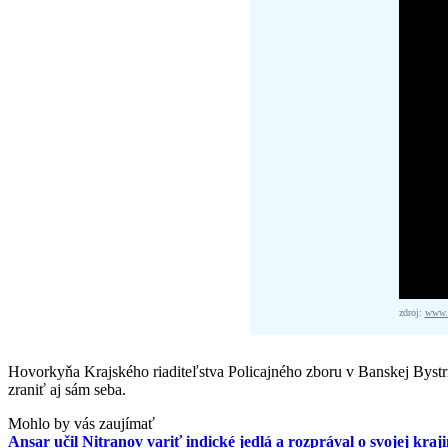
zdroj:
www.f
Hovorkyňa Krajského riaditeľstva Policajného zboru v Banskej Bystr
zraniť aj sám seba.
Mohlo by vás zaujímať
Ansar učil Nitranov variť indické jedlá a rozprával o svojej kra