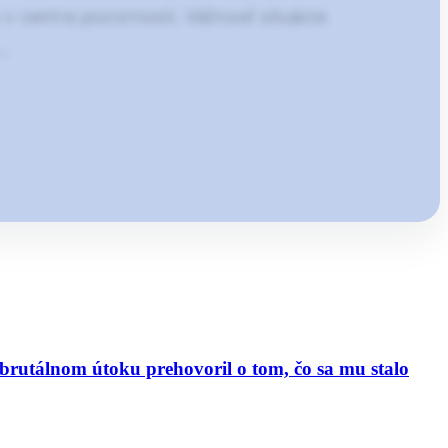
 v centre pozornosti. Vážnosť situácie
,…
o brutálnom útoku prehovoril o tom, čo sa mu stalo