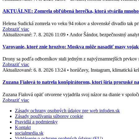
AKTUÁLNE: Zomrela obľúbená herečka, ktorá stvárila mnoho ne
Helena Sudická zomrela vo veku 94 rokov a slovenské divadlo tak pr
Zobraziť viac
Aktualizované:
7. 8. 2026 11:09
•
Andor Šándor, bezpečnostný analyt
Varovanie, ktoré znie hrozivo: Moskva môže nasadiť masy vojak
Drony sa podľa odborníkov stali jedným z najvýznamnejších prvkov 
Zobraziť viac
Aktualizované:
6. 8. 2026 13:24
•
horúčavy, Instagram, klimatická kr
Zuzana Fialová to natrela konšpirátorom, ktorí šíria proruské n
Zuzana Fialová opäť otvorene vyjadrila svoj názor na dianie v spol
Zobraziť viac
Zásady ochrany osobných údajov pre web infoden.sk
Zásady používania súborov cookie
Pravidlá a podmienky
Kontakt
socialmedia.sk
Vyhlásenie o ochrane osobných údajov (EU)