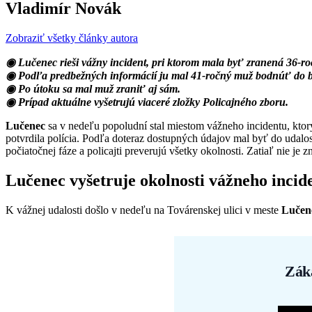
Vladimír Novák
Zobraziť všetky články autora
◉ Lučenec rieši vážny incident, pri ktorom mala byť zranená 36-ro
◉ Podľa predbežných informácií ju mal 41-ročný muž bodnúť do 
◉ Po útoku sa mal muž zraniť aj sám.
◉ Prípad aktuálne vyšetrujú viaceré zložky Policajného zboru.
Lučenec
sa v nedeľu popoludní stal miestom vážneho incidentu, ktorý
potvrdila polícia. Podľa doteraz dostupných údajov mal byť do udalos
počiatočnej fáze a policajti preverujú všetky okolnosti. Zatiaľ nie j
Lučenec vyšetruje okolnosti vážneho incid
K vážnej udalosti došlo v nedeľu na Továrenskej ulici v meste
Lučen
Zák