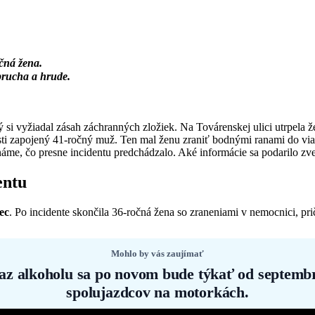
čná žena.
brucha a hrude.
 si vyžiadal zásah záchranných zložiek. Na Továrenskej ulici utrpela ž
ti zapojený 41-ročný muž. Ten mal ženu zraniť bodnými ranami do viacer
e známe, čo presne incidentu predchádzalo. Aké informácie sa podarilo z
entu
ec
. Po incidente skončila 36-ročná žena so zraneniami v nemocnici, pri
Mohlo by vás zaujímať
az alkoholu sa po novom bude týkať od septembr
spolujazdcov na motorkách.