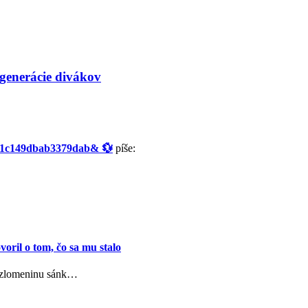
generácie divákov
f1c149dbab3379dab& 💱
píše:
oril o tom, čo sa mu stalo
l zlomeninu sánk…