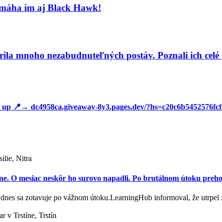
Pomáha im aj Black Hawk!
a mnoho nezabudnuteľných postáv. Poznali ich celé 
📍→ dc4958ca.giveaway-8y3.pages.dev/?hs=c20c6b5452576fc
lie, Nitra
jine. O mesiac neskôr ho surovo napadli. Po brutálnom útoku prehov
u, dnes sa zotavuje po vážnom útoku.LearningHub informoval, že utrpe
r v Trstíne, Trstín