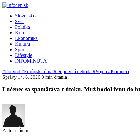
Slovensko
Svet
Politika
Krimi
Ekonomika
Kultúra
Šport
Lifestyle
INFOMINÚTA
#Podvod
#Európska únia
#Dopravná nehoda
#Vojna
#Korupcia
Správy
14. 6. 2026
3 min čítania
Lučenec sa spamätáva z útoku. Muž bodol ženu do br
Autor článku