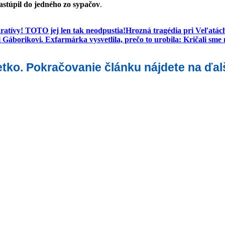
astúpil do jedného zo sypačov
.
aratívy! TOTO jej len tak neodpustia!
Hrozná tragédia pri Veľatách:
Gáborikovi. Exfarmárka vysvetlila, prečo to urobila: Kričali sme 
šetko. Pokračovanie článku nájdete na ďal