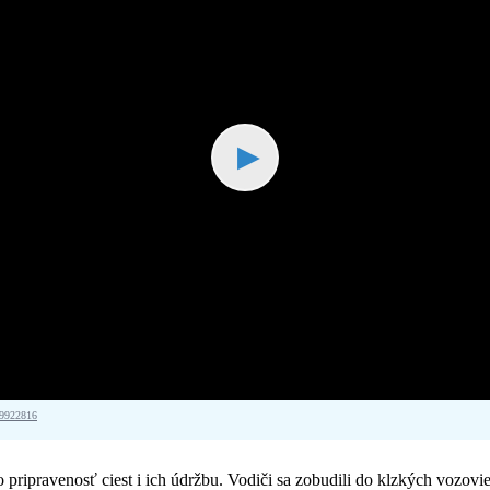
▶
79922816
lo pripravenosť ciest i ich údržbu. Vodiči sa zobudili do klzkých vozo