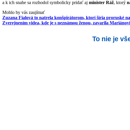
a k ich snahe sa rozhodol symbolicky pridať aj
minister Ráž
, ktorý
n
Mohlo by vás zaujímať
Zuzana Fialová to natrela konšpirátorom, ktorí šíria proruské n
Zverejnením videa, kde je s neznámou ženou, zavarila Mariánovi 
To nie je v