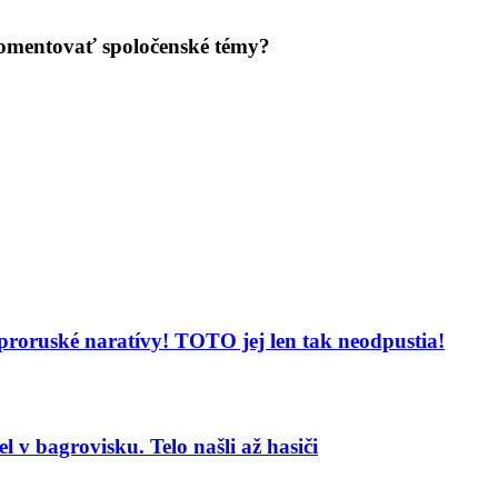
 komentovať spoločenské témy?
 proruské naratívy! TOTO jej len tak neodpustia!
 v bagrovisku. Telo našli až hasiči