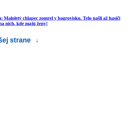
 Maloletý chlapec zomrel v bagrovisku. Telo našli až hasiči
na nich, kde majú ženy!
šej strane
↓