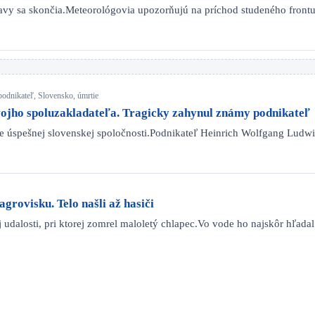
čavy sa skončia.Meteorológovia upozorňujú na príchod studeného front
odnikateľ, Slovensko, úmrtie
vojho spoluzakladateľa. Tragicky zahynul známy podnikateľ
ode úspešnej slovenskej spoločnosti.Podnikateľ Heinrich Wolfgang Ludw
grovisku. Telo našli až hasiči
 udalosti, pri ktorej zomrel maloletý chlapec.Vo vode ho najskôr hľada