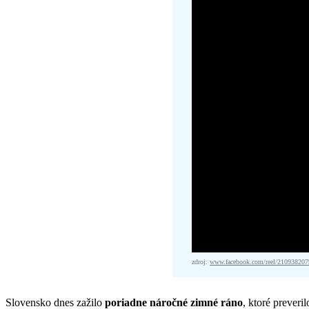
zdroj:
www.facebook.com/reel/21093820
Slovensko dnes zažilo
poriadne náročné zimné ráno
, ktoré preveri