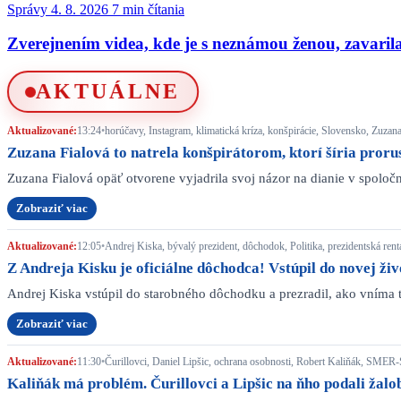
Správy
4. 8. 2026
7 min čítania
Zverejnením videa, kde je s neznámou ženou, zavarila
AKTUÁLNE
Aktualizované:
13:24
•
horúčavy, Instagram, klimatická kríza, konšpirácie, Slovensko, Zuzan
Zuzana Fialová to natrela konšpirátorom, ktorí šíria proru
Zuzana Fialová opäť otvorene vyjadrila svoj názor na dianie v spol
Zobraziť viac
Aktualizované:
12:05
•
Andrej Kiska, bývalý prezident, dôchodok, Politika, prezidentská ren
Z Andreja Kisku je oficiálne dôchodca! Vstúpil do novej živo
Andrej Kiska vstúpil do starobného dôchodku a prezradil, ako vníma 
Zobraziť viac
Aktualizované:
11:30
•
Čurillovci, Daniel Lipšic, ochrana osobnosti, Robert Kaliňák, SMER
Kaliňák má problém. Čurillovci a Lipšic na ňho podali ža