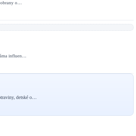
er obrany o…
známa influen…
otraviny, detské o…