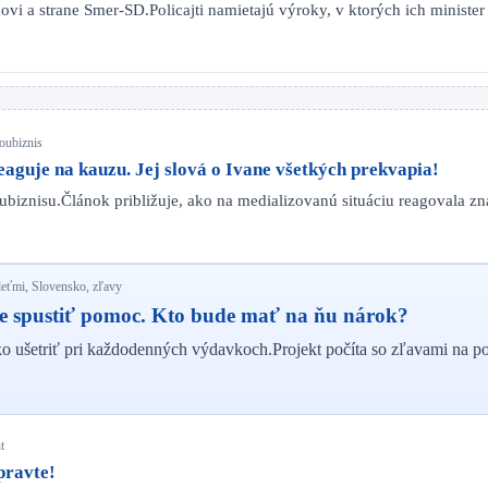
kovi a strane Smer-SD.Policajti namietajú výroky, v ktorých ich minist
oubiznis
aguje na kauzu. Jej slová o Ivane všetkých prekvapia!
oubiznisu.Článok približuje, ako na medializovanú situáciu reagovala 
 deťmi, Slovensko, zľavy
hce spustiť pomoc. Kto bude mať na ňu nárok?
o ušetriť pri každodenných výdavkoch.Projekt počíta so zľavami na p
t
pravte!