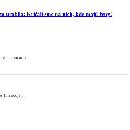
o urobila: Kričali sme na nich, kde majú ženy!
nickým statusom…
nes financuje…