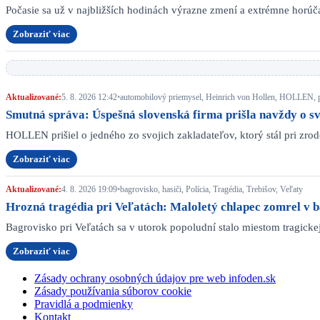
Počasie sa už v najbližších hodinách výrazne zmení a extrémne horú
Zobraziť viac
Aktualizované:
5. 8. 2026 12:42
•
automobilový priemysel, Heinrich von Hollen, HOLLEN, p
Smutná správa: Úspešná slovenská firma prišla navždy o s
HOLLEN prišiel o jedného zo svojich zakladateľov, ktorý stál pri zr
Zobraziť viac
Aktualizované:
4. 8. 2026 19:09
•
bagrovisko, hasiči, Polícia, Tragédia, Trebišov, Veľaty
Hrozná tragédia pri Veľatách: Maloletý chlapec zomrel v ba
Bagrovisko pri Veľatách sa v utorok popoludní stalo miestom tragickej
Zobraziť viac
Zásady ochrany osobných údajov pre web infoden.sk
Zásady používania súborov cookie
Pravidlá a podmienky
Kontakt