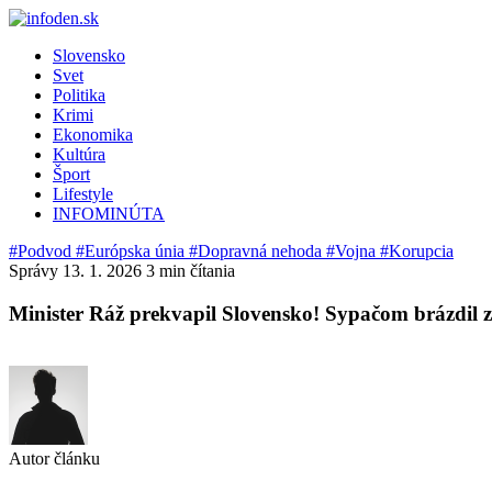
Slovensko
Svet
Politika
Krimi
Ekonomika
Kultúra
Šport
Lifestyle
INFOMINÚTA
#Podvod
#Európska únia
#Dopravná nehoda
#Vojna
#Korupcia
Správy
13. 1. 2026
3 min čítania
Minister Ráž prekvapil Slovensko! Sypačom brázdil 
Autor článku