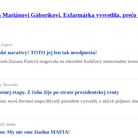
 Mariánovi Gáborikovi. Exfarmárka vysvetlila, prečo t
a Fialová
ské naratívy! TOTO jej len tak neodpustia!
očnosti.Zuzana Fialová reagovala na rekordné horúčavy mimoriadne iro
ta, Slovensko
tnej etapy. Z čoho žije po strate prezidentskej renty
túto novú životnú etapu.Bývalý prezident vysvetlil, z akých príjmov d
-SD, žaloba
lobu: My nie sme žiadna MAFIA!