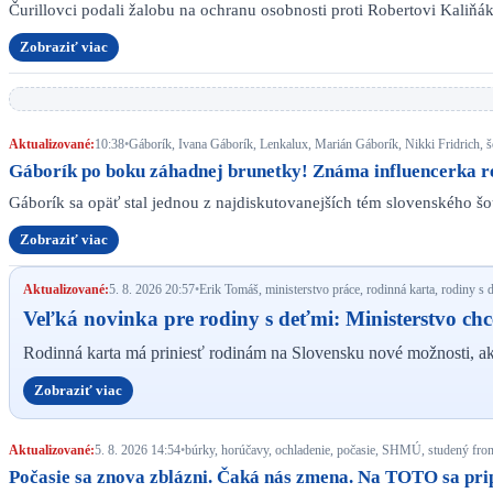
Čurillovci podali žalobu na ochranu osobnosti proti Robertovi Kaliňá
Zobraziť viac
Aktualizované:
10:38
•
Gáborík, Ivana Gáborík, Lenkalux, Marián Gáborík, Nikki Fridrich, š
Gáborík po boku záhadnej brunetky! Známa influencerka re
Gáborík sa opäť stal jednou z najdiskutovanejších tém slovenského š
Zobraziť viac
Aktualizované:
5. 8. 2026 20:57
•
Erik Tomáš, ministerstvo práce, rodinná karta, rodiny s
Veľká novinka pre rodiny s deťmi: Ministerstvo c
Rodinná karta má priniesť rodinám na Slovensku nové možnosti, ak
Zobraziť viac
Aktualizované:
5. 8. 2026 14:54
•
búrky, horúčavy, ochladenie, počasie, SHMÚ, studený fron
Počasie sa znova zblázni. Čaká nás zmena. Na TOTO sa pri