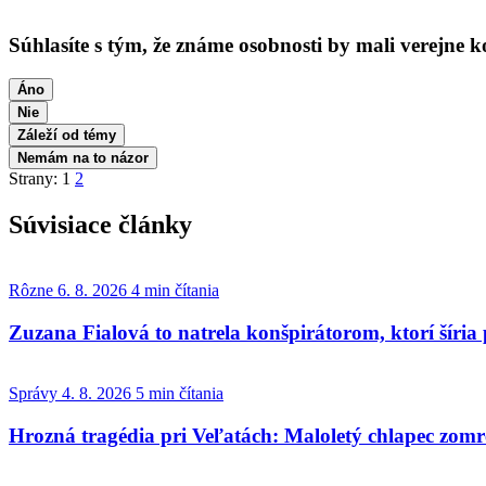
Súhlasíte s tým, že známe osobnosti by mali verejne
Áno
Nie
Záleží od témy
Nemám na to názor
Strany:
1
2
Súvisiace články
Rôzne
6. 8. 2026
4 min čítania
Zuzana Fialová to natrela konšpirátorom, ktorí šíria
Správy
4. 8. 2026
5 min čítania
Hrozná tragédia pri Veľatách: Maloletý chlapec zomrel