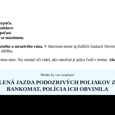
sypača.
tislave.
počasí.
bí sa maximum.
eženého a mrazivého rána.
V hlavnom meste aj ďalších častiach Sloven
 údržba.
stou ráno. Na vlastné oči videl, ako náročná je práca ľudí v teréne.
Aké
Mohlo by vás zaujímať
ALENÁ JAZDA PODOZRIVÝCH POLIAKOV 
BANKOMAT, POLÍCIA ICH OBVINILA