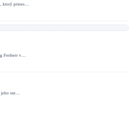
u, ktorý prines…
ig Freiherr v…
l jeho ote…