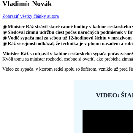
Vladimír Novák
Zobraziť všetky články autora
◉
Minister Ráž strávil skoré ranné hodiny v kabíne cestárskeho 
◉
Sledoval zimnú údržbu ciest počas náročných podmienok v Bra
◉
Vodič sypača mal za sebou už 12-hodinovú šichtu v mrazivom 
◉
Ráž verejnosti odkázal, že technika je v plnom nasadení a ro
Minister Ráž sa objavil v kabíne cestárskeho sypača počas zasn
Kvôli tomu sa minister rozhodol osobne si overiť, ako prebieha zimná
Video zo sypača, v ktorom sedel spolu so šoférom, vzniklo už pred šie
VIDEO: ŠI