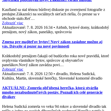
Kaufland sa stal témou búrlivej diskusie po zverejnení fotografie z
predajne.Zákazníci na sociálnych sieťach riešia, čo presne sa v
obchode stalo.Reť…
Zobraziť viac
Aktualizované:
7. 8. 2026 16:34
•
Airbnb, bytové domy, krátkodobý
prenájom, nový zákon, paneláky, správcovia
Zmena pre majiteľov bytov! Nový zákon zasiahne možno aj
vás. Dávajte si pozor na nové povinnosti
Krátkodobý prenájom čakajú od budúceho roka nové pravidlá, ktoré
ovplyvnia vlastníkov bytov, správcov aj obyvateľov
panelákov.Nový zákon zavádza povi…
Zobraziť viac
Aktualizované:
7. 8. 2026 12:50
•
divadlo, Helena Sudická,
Kultúra, Martin, slovenské herečky, Slovenské komorné divadlo
AKTUÁLNE: Zomrela obľúbená herečka, ktorá stvárila
mnoho nezabudnuteľných postáv. Poznali ich celé generácie
divákov
Helena Sudická zomrela vo veku 94 rokov a slovenské divadlo tak
prišlo o jednu zo svojich dlhoročných osobností.Herečka patrila k