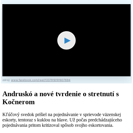
▶
zdroj:
www.facebook.com/reel/1337918191607694
Andruskó a nové tvrdenie o stretnutí s
Kočnerom
Kľúčový svedok prišiel na pojednávanie v sprievode väzenskej
eskorty, tentoraz s kuklou na hlave. Už počas predchádzajúceho
pojednávania pritom kritizoval spôsob svojho eskortovania.