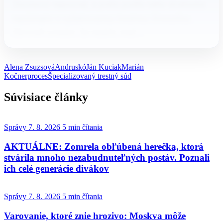
Zsuzsovú nepoznal, a preto podľa neho stretnutie
nesúviselo s vyšetrovanou trestnou činnosťou.
Zároveň uviedol, že neskôr, keď…
Alena Zsuzsová
Andruskó
Ján Kuciak
Marián
Kočner
proces
Špecializovaný trestný súd
Súvisiace články
Správy
7. 8. 2026
5 min čítania
AKTUÁLNE: Zomrela obľúbená herečka, ktorá
stvárila mnoho nezabudnuteľných postáv. Poznali
ich celé generácie divákov
Správy
7. 8. 2026
5 min čítania
Varovanie, ktoré znie hrozivo: Moskva môže