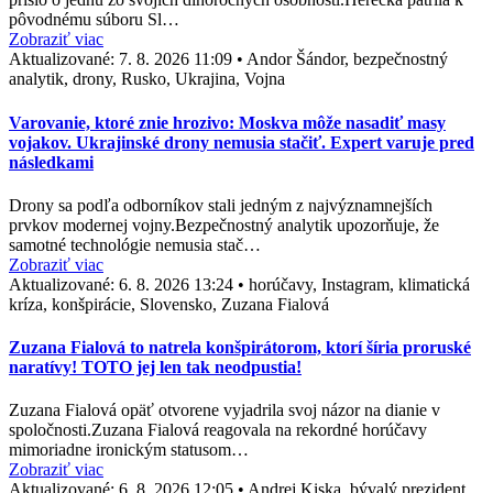
pôvodnému súboru Sl…
Zobraziť viac
Aktualizované:
7. 8. 2026 11:09
•
Andor Šándor, bezpečnostný
analytik, drony, Rusko, Ukrajina, Vojna
Varovanie, ktoré znie hrozivo: Moskva môže nasadiť masy
vojakov. Ukrajinské drony nemusia stačiť. Expert varuje pred
následkami
Drony sa podľa odborníkov stali jedným z najvýznamnejších
prvkov modernej vojny.Bezpečnostný analytik upozorňuje, že
samotné technológie nemusia stač…
Zobraziť viac
Aktualizované:
6. 8. 2026 13:24
•
horúčavy, Instagram, klimatická
kríza, konšpirácie, Slovensko, Zuzana Fialová
Zuzana Fialová to natrela konšpirátorom, ktorí šíria proruské
naratívy! TOTO jej len tak neodpustia!
Zuzana Fialová opäť otvorene vyjadrila svoj názor na dianie v
spoločnosti.Zuzana Fialová reagovala na rekordné horúčavy
mimoriadne ironickým statusom…
Zobraziť viac
Aktualizované:
6. 8. 2026 12:05
•
Andrej Kiska, bývalý prezident,