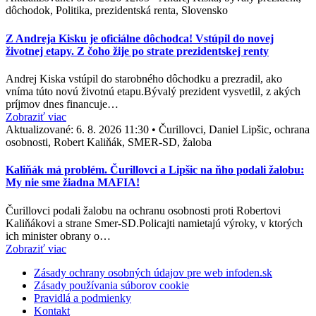
dôchodok, Politika, prezidentská renta, Slovensko
Z Andreja Kisku je oficiálne dôchodca! Vstúpil do novej
životnej etapy. Z čoho žije po strate prezidentskej renty
Andrej Kiska vstúpil do starobného dôchodku a prezradil, ako
vníma túto novú životnú etapu.Bývalý prezident vysvetlil, z akých
príjmov dnes financuje…
Zobraziť viac
Aktualizované:
6. 8. 2026 11:30
•
Čurillovci, Daniel Lipšic, ochrana
osobnosti, Robert Kaliňák, SMER-SD, žaloba
Kaliňák má problém. Čurillovci a Lipšic na ňho podali žalobu:
My nie sme žiadna MAFIA!
Čurillovci podali žalobu na ochranu osobnosti proti Robertovi
Kaliňákovi a strane Smer-SD.Policajti namietajú výroky, v ktorých
ich minister obrany o…
Zobraziť viac
Zásady ochrany osobných údajov pre web infoden.sk
Zásady používania súborov cookie
Pravidlá a podmienky
Kontakt