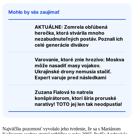
Mohlo by vás zaujímať
AKTUÁLNE: Zomrela obľúbená
herečka, ktorá stvárila mnoho
nezabudnuteľných postáv. Poznali ich
celé generácie divákov
Varovanie, ktoré znie hrozivo: Moskva
môže nasadiť masy vojakov.
Ukrajinské drony nemusia stačiť.
Expert varuje pred následkami
Zuzana Fialová to natrela
konšpirátorom, ktorí šíria proruské
naratívy! TOTO jej len tak neodpustia!
Najväčšiu pozornosť vyvolalo jeho tvrdenie, že sa s Mariánom