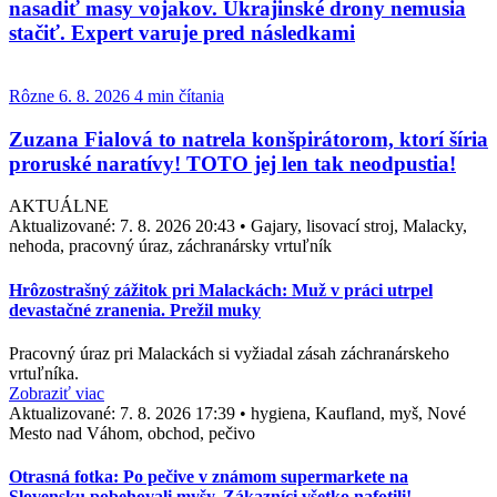
nasadiť masy vojakov. Ukrajinské drony nemusia
stačiť. Expert varuje pred následkami
Rôzne
6. 8. 2026
4 min čítania
Zuzana Fialová to natrela konšpirátorom, ktorí šíria
proruské naratívy! TOTO jej len tak neodpustia!
AKTUÁLNE
Aktualizované:
7. 8. 2026 20:43
•
Gajary, lisovací stroj, Malacky,
nehoda, pracovný úraz, záchranársky vrtuľník
Hrôzostrašný zážitok pri Malackách: Muž v práci utrpel
devastačné zranenia. Prežil muky
Pracovný úraz pri Malackách si vyžiadal zásah záchranárskeho
vrtuľníka.
Zobraziť viac
Aktualizované:
7. 8. 2026 17:39
•
hygiena, Kaufland, myš, Nové
Mesto nad Váhom, obchod, pečivo
Otrasná fotka: Po pečive v známom supermarkete na
Slovensku pobehovali myšy. Zákazníci všetko nafotili!