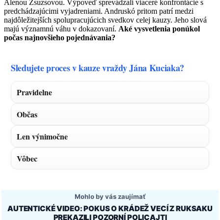
Alenou Zsuzsovou. Výpoveď sprevádzali viaceré konfrontácie s
predchádzajúcimi vyjadreniami. Andruskó pritom patrí medzi
najdôležitejších spolupracujúcich svedkov celej kauzy. Jeho slová
majú významnú váhu v dokazovaní.
Aké vysvetlenia ponúkol
počas najnovšieho pojednávania?
Sledujete proces v kauze vraždy Jána Kuciaka?
Pravidelne
Občas
Len výnimočne
Vôbec
Mohlo by vás zaujímať
AUTENTICKÉ VIDEO: POKUS O KRÁDEŽ VECÍ Z RUKSAKU
PREKAZILI POZORNÍ POLICAJTI