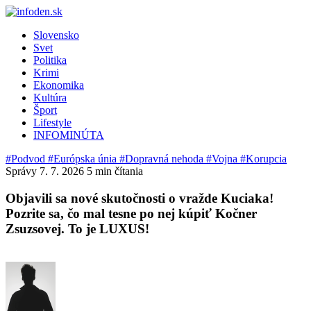
Slovensko
Svet
Politika
Krimi
Ekonomika
Kultúra
Šport
Lifestyle
INFOMINÚTA
#Podvod
#Európska únia
#Dopravná nehoda
#Vojna
#Korupcia
Správy
7. 7. 2026
5 min čítania
Objavili sa nové skutočnosti o vražde Kuciaka!
Pozrite sa, čo mal tesne po nej kúpiť Kočner
Zsuzsovej. To je LUXUS!