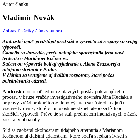
Autor článku
Vladimír Novák
Zobraziť všetky články autora
Andruskó opäť predstúpil pred súd a vysvetľoval rozpory vo svojej
výpovedi.
Čitatelia sa dozvedia, prečo obhajoba spochybnila jeho nové
tvrdenia o Mariánovi Kočnerovi.
Súčasťou výpovede boli aj vyjadrenia o Alene Zsuzsovej a
údajnom stretnutí v Prahe.
V článku sa venujeme aj ďalším rozporom, ktoré počas
pojednávania odzneli.
Andruskó
bol opäť jednou z hlavných postáv pokračujúceho
procesu v kauze vraždy investigatívneho novinára Jána Kuciaka a
prípravy vrážd prokurátorov. Jeho výsluch sa sústredil najmä na
viaceré tvrdenia, ktoré v minulosti neodzneli alebo sa líšili od
skorších výpovedí. Práve tie sa stali predmetom intenzívnych otázok
zo strany obhajoby.
Súd sa zaoberal okolnosťami údajného stretnutia s Mariánom
Kočnerom aj ďalšími udalosťami, ktoré podľa svedka súviseli s