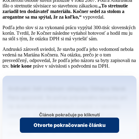
Kočnerom osobne stretol približne v roku 2007. Podľa Andruskóa
išlo o stretnutie súvisiace so stavebnou zákazkou.
„To stretnutie
zariadil ten dodávateľ materiálu. Kočner sedel za stolom a
arogantne sa ma spýtal, že za koľko,“
vypovedal.
Podľa jeho slov si za vykonanú prácu vypýtal 300-tisíc slovenských
korún. Tvrdil, že Kočner následne vytiahol hotovosť a hodil mu ju
na stôl s tým, že otázku DPH si má vyriešiť sám.
Andruskó zároveň uviedol, že stavba podľa jeho vedomostí nebola
vedená na Mariána Kočnera. Na otázku, prečo je o tom
presvedčený, odpovedal, že podľa jeho názoru sa byty zapisovali na
tzv.
biele kone
práve v súvislosti s podvodmi na DPH.
Andruskó čelil otázkam obhajoby Obhajca Marek
Para upozornil, že počas prípravného konania ani
na skorších pojednávaniach svedok o takomto
Článok pokračuje po kliknutí
osobnom stretnutí nikdy nehovoril. Andruskó
vysvetľoval, že túto udalosť nepovažoval za
Otvorte pokračovanie článku
podstatnú. Tvrdil, že v tom období ešte Alenu