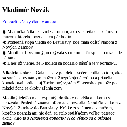
Vladimír Novák
Zobraziť všetky články autora
◉ Mladučká Nikoleta zmizla po tom, ako sa stretla s neznámym
mužom, ktorého poznala len pár hodín.
◉ Posledná stopa viedla do Bratislavy, kde mala odísť vlakom z
Nových Zámkov.
◉ Mobil mala vypnutý, neozývala sa nikomu, čo spustilo rozsiahle
pátranie.
◉ Dnes už vieme, že Nikoletu sa podarilo nájsť a je v poriadku.
Nikoleta
z okresu Galanta sa v pondelok večer stratila po tom, ako
sa stretla s neznámym mužom. Znepokojená rodina a priatelia
kontaktovali políciu aj Záchranný systém Slovensko, pretože po
mladej žene sa akoby zľahla zem.
Mobilný telefón mala vypnutý, do školy neprišla a nikomu sa
neozvala. Posledná známa informácia hovorila, že odišla vlakom z
Nových Zámkov do Bratislavy. Krátke zoznámenie s mužom,
ktorého poznala ani nie deň, sa stalo spúšťačom veľkej pátracej
akcie.
Ako to s Nikoletou dopadlo? A čo všetko sa o prípade
zistilo?