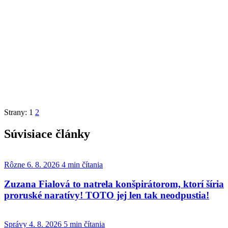
Strany:
1
2
Súvisiace články
Rôzne
6. 8. 2026
4 min čítania
Zuzana Fialová to natrela konšpirátorom, ktorí šíria
proruské naratívy! TOTO jej len tak neodpustia!
Správy
4. 8. 2026
5 min čítania