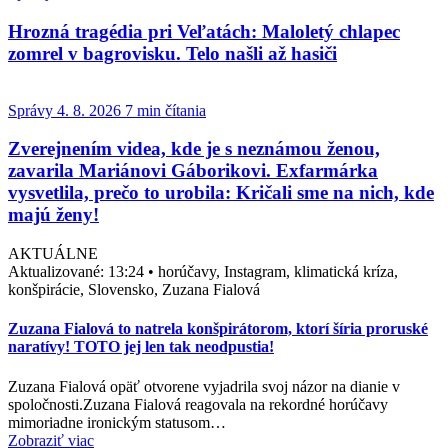
Hrozná tragédia pri Veľatách: Maloletý chlapec
zomrel v bagrovisku. Telo našli až hasiči
Správy
4. 8. 2026
7 min čítania
Zverejnením videa, kde je s neznámou ženou,
zavarila Mariánovi Gáborikovi. Exfarmárka
vysvetlila, prečo to urobila: Kričali sme na nich, kde
majú ženy!
AKTUÁLNE
Aktualizované:
13:24
•
horúčavy, Instagram, klimatická kríza,
konšpirácie, Slovensko, Zuzana Fialová
Zuzana Fialová to natrela konšpirátorom, ktorí šíria proruské
naratívy! TOTO jej len tak neodpustia!
Zuzana Fialová opäť otvorene vyjadrila svoj názor na dianie v
spoločnosti.Zuzana Fialová reagovala na rekordné horúčavy
mimoriadne ironickým statusom…
Zobraziť viac