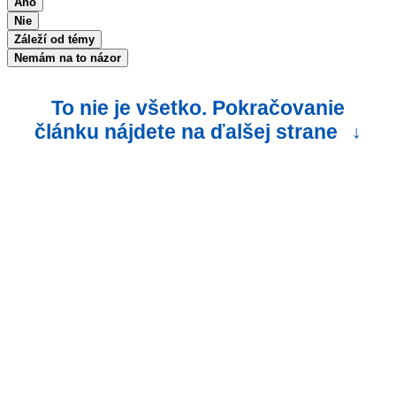
Áno
Nie
Záleží od témy
Nemám na to názor
To nie je všetko. Pokračovanie
článku nájdete na ďalšej strane
↓