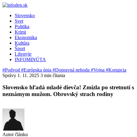
Slovensko
Svet
Politika
Krimi
Ekonomika
Kultúra
Šport
Lifestyle
INFOMINÚTA
#Podvod
#Európska únia
#Dopravná nehoda
#Vojna
#Korupcia
Správy
1. 11. 2025
3 min čítania
Slovensko hľadá mladé dievča! Zmizla po stretnutí s
neznámym mužom. Obrovský strach rodiny
Autor článku