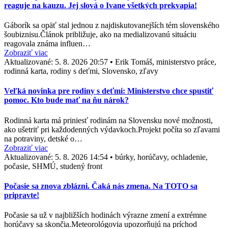
reaguje na kauzu. Jej slová o Ivane všetkých prekvapia!
Gáborík sa opäť stal jednou z najdiskutovanejších tém slovenského
šoubiznisu.Článok približuje, ako na medializovanú situáciu
reagovala známa influen…
Zobraziť viac
Aktualizované:
5. 8. 2026 20:57
•
Erik Tomáš, ministerstvo práce,
rodinná karta, rodiny s deťmi, Slovensko, zľavy
Veľká novinka pre rodiny s deťmi: Ministerstvo chce spustiť
pomoc. Kto bude mať na ňu nárok?
Rodinná karta má priniesť rodinám na Slovensku nové možnosti,
ako ušetriť pri každodenných výdavkoch.Projekt počíta so zľavami
na potraviny, detské o…
Zobraziť viac
Aktualizované:
5. 8. 2026 14:54
•
búrky, horúčavy, ochladenie,
počasie, SHMÚ, studený front
Počasie sa znova zblázni. Čaká nás zmena. Na TOTO sa
pripravte!
Počasie sa už v najbližších hodinách výrazne zmení a extrémne
horúčavy sa skončia.Meteorológovia upozorňujú na príchod