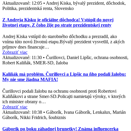
Aktualizované:
12:05
•
Andrej Kiska, bývalý prezident, dôchodok,
Politika, prezidentská renta, Slovensko
Z Andreja Kisku je oficiálne dôchodca! Vstúpil do novej
životnej etapy. Z čoho žije po strate prezidentskej renty
Andrej Kiska vstúpil do starobného dôchodku a prezradil, ako
vníma túto novú životnú etapu.Bývalý prezident vysvetlil, z akých
príjmov dnes financuje…
Zobraziť viac
Aktualizované:
11:30
•
Čurillovci, Daniel Lipšic, ochrana osobnosti,
Robert Kaliňák, SMER-SD, žaloba
Kaliňák má problém. Čurillovci a Lipšic na ňho podali žalobu:
My nie sme žiadna MAFIA!
Čurillovci podali žalobu na ochranu osobnosti proti Robertovi
Kaliňákovi a strane Smer-SD.Policajti namietajú výroky, v ktorých
ich minister obrany o…
Zobraziť viac
Aktualizované:
10:38
•
Gáborík, Ivana Gáborík, Lenkalux, Marián
Gáborík, Nikki Fridrich, šoubiznis
Gáborík po boku záhadnej brunetky! Známa influencerka