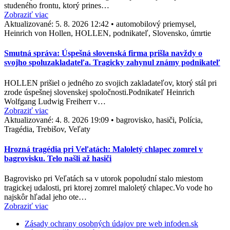
studeného frontu, ktorý prines…
Zobraziť viac
Aktualizované:
5. 8. 2026 12:42
•
automobilový priemysel,
Heinrich von Hollen, HOLLEN, podnikateľ, Slovensko, úmrtie
Smutná správa: Úspešná slovenská firma prišla navždy o
svojho spoluzakladateľa. Tragicky zahynul známy podnikateľ
HOLLEN prišiel o jedného zo svojich zakladateľov, ktorý stál pri
zrode úspešnej slovenskej spoločnosti.Podnikateľ Heinrich
Wolfgang Ludwig Freiherr v…
Zobraziť viac
Aktualizované:
4. 8. 2026 19:09
•
bagrovisko, hasiči, Polícia,
Tragédia, Trebišov, Veľaty
Hrozná tragédia pri Veľatách: Maloletý chlapec zomrel v
bagrovisku. Telo našli až hasiči
Bagrovisko pri Veľatách sa v utorok popoludní stalo miestom
tragickej udalosti, pri ktorej zomrel maloletý chlapec.Vo vode ho
najskôr hľadal jeho ote…
Zobraziť viac
Zásady ochrany osobných údajov pre web infoden.sk