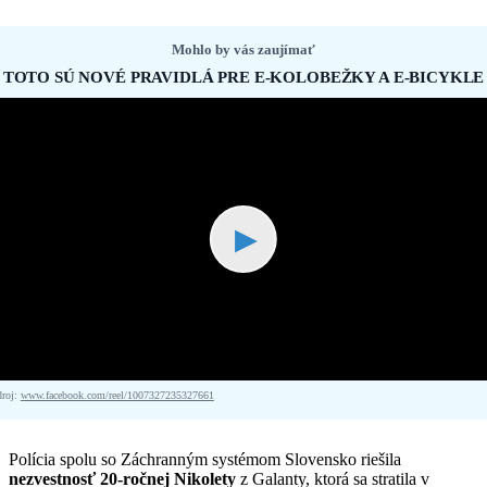
Mohlo by vás zaujímať
TOTO SÚ NOVÉ PRAVIDLÁ PRE E-KOLOBEŽKY A E-BICYKLE
▶
droj:
www.facebook.com/reel/1007327235327661
Polícia spolu so Záchranným systémom Slovensko riešila
nezvestnosť 20-ročnej Nikolety
z Galanty, ktorá sa stratila v