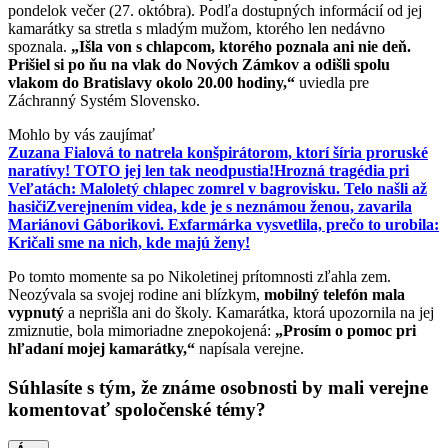
pondelok večer (27. októbra). Podľa dostupných informácií od jej
kamarátky sa stretla s mladým mužom, ktorého len nedávno
spoznala.
„Išla von s chlapcom, ktorého poznala ani nie deň.
Prišiel si po ňu na vlak do Nových Zámkov a odišli spolu
vlakom do Bratislavy okolo 20.00 hodiny,“
uviedla pre
Záchranný Systém Slovensko.
Mohlo by vás zaujímať
Zuzana Fialová to natrela konšpirátorom, ktorí šíria proruské
naratívy! TOTO jej len tak neodpustia!
Hrozná tragédia pri
Veľatách: Maloletý chlapec zomrel v bagrovisku. Telo našli až
hasiči
Zverejnením videa, kde je s neznámou ženou, zavarila
Mariánovi Gáborikovi. Exfarmárka vysvetlila, prečo to urobila:
Kričali sme na nich, kde majú ženy!
Po tomto momente sa po Nikoletinej prítomnosti zľahla zem.
Neozývala sa svojej rodine ani blízkym,
mobilný telefón mala
vypnutý
a neprišla ani do školy. Kamarátka, ktorá upozornila na jej
zmiznutie, bola mimoriadne znepokojená:
„Prosím o pomoc pri
hľadaní mojej kamarátky,“
napísala verejne.
Súhlasíte s tým, že známe osobnosti by mali verejne
komentovať spoločenské témy?