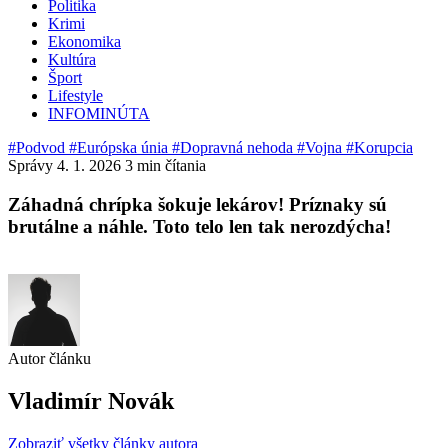
Politika
Krimi
Ekonomika
Kultúra
Šport
Lifestyle
INFOMINÚTA
#Podvod
#Európska únia
#Dopravná nehoda
#Vojna
#Korupcia
Správy
4. 1. 2026
3 min čítania
Záhadná chrípka šokuje lekárov! Príznaky sú
brutálne a náhle. Toto telo len tak nerozdýcha!
Autor článku
Vladimír Novák
Zobraziť všetky články autora