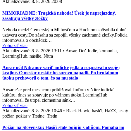
Aktualizované:
8. 8. 2026 20:08
MIMORIADNE: Tragická nehoda! Úsek je neprejazdný,
zasahujú všetky zložky
Nehoda medzi Gemerským Milhosťom a Hucínom spôsobila úplnú
uzáveru cesty.Do zásahu sa zapojili všetky záchranné zložky.Polícia
informovala o obchádzk…
Zobraziť viac
Aktualizované:
8. 8. 2026 13:11
•
Ansar, Deň Indie, komunita,
LearningHub, násilie, Nitra
Ansar učil Nitranov variť indické jedlá a rozprával o svojej
krajine. O mesiac neskôr ho surovo napadli. Po brutálnom
útoku prehovoril o tom, čo sa mu stalo
Ansar ešte pred mesiacom približoval ľuďom v Nitre indickú
kultúru, dnes sa zotavuje po vážnom útoku.LearningHub
informoval, že utrpel zlomeninu sánk…
Zobraziť viac
Aktualizované:
8. 8. 2026 10:46
•
Black Hawk, hasiči, HaZZ, lesný
požiar, požiar v Trstíne, Trstín
Požiar na Slovensku: Hasiči stále bojujú s ohňom. Pomáha im