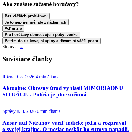
Ako znášate súčasné horúčavy?
Bez väčších problémov
Je to nepríjemné, ale zvládam ich
Veľmi zle
Pre horúčavy obmedzujem pobyt vonku
Patrím do rizikovej skupiny a dávam si väčší pozor
Strany:
1
2
Súvisiace články
Rôzne
9. 8. 2026
4 min čítania
Aktuálne: Okresný úrad vyhlásil MIMORIADNU
SITUÁCIU. Polícia je plne súčinná
Správy
8. 8. 2026
6 min čítania
Ansar učil Nitranov variť indické jedlá a rozprával
o svojej krajine. O mesiac neskôr ho surovo napadli.