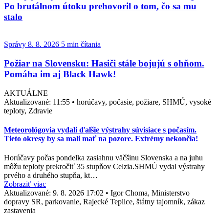
Po brutálnom útoku prehovoril o tom, čo sa mu
stalo
Správy
8. 8. 2026
5 min čítania
Požiar na Slovensku: Hasiči stále bojujú s ohňom.
Pomáha im aj Black Hawk!
AKTUÁLNE
Aktualizované:
11:55
•
horúčavy, počasie, požiare, SHMÚ, vysoké
teploty, Zdravie
Meteorológovia vydali ďalšie výstrahy súvisiace s počasím.
Tieto okresy by sa mali mať na pozore. Extrémy nekončia!
Horúčavy počas pondelka zasiahnu väčšinu Slovenska a na juhu
môžu teploty prekročiť 35 stupňov Celzia.SHMÚ vydal výstrahy
prvého a druhého stupňa, kt…
Zobraziť viac
Aktualizované:
9. 8. 2026 17:02
•
Igor Choma, Ministerstvo
dopravy SR, parkovanie, Rajecké Teplice, štátny tajomník, zákaz
zastavenia