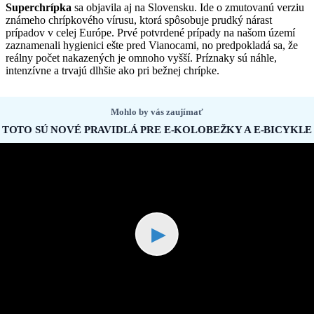
Superchrípka
sa objavila aj na Slovensku. Ide o zmutovanú verziu
známeho chrípkového vírusu, ktorá spôsobuje prudký nárast
prípadov v celej Európe. Prvé potvrdené prípady na našom území
zaznamenali hygienici ešte pred Vianocami, no predpokladá sa, že
reálny počet nakazených je omnoho vyšší. Príznaky sú náhle,
intenzívne a trvajú dlhšie ako pri bežnej chrípke.
Mohlo by vás zaujímať
TOTO SÚ NOVÉ PRAVIDLÁ PRE E-KOLOBEŽKY A E-BICYKLE
▶