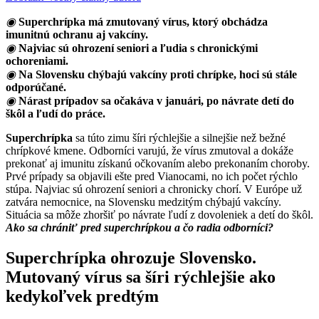
◉
Superchrípka má zmutovaný vírus, ktorý obchádza
imunitnú ochranu aj vakcíny.
◉
Najviac sú ohrození seniori a ľudia s chronickými
ochoreniami.
◉
Na Slovensku chýbajú vakcíny proti chrípke, hoci sú stále
odporúčané.
◉
Nárast prípadov sa očakáva v januári, po návrate detí do
škôl a ľudí do práce.
Superchrípka
sa túto zimu šíri rýchlejšie a silnejšie než bežné
chrípkové kmene. Odborníci varujú, že vírus zmutoval a dokáže
prekonať aj imunitu získanú očkovaním alebo prekonaním choroby.
Prvé prípady sa objavili ešte pred Vianocami, no ich počet rýchlo
stúpa. Najviac sú ohrození seniori a chronicky chorí. V Európe už
zatvára nemocnice, na Slovensku medzitým chýbajú vakcíny.
Situácia sa môže zhoršiť po návrate ľudí z dovoleniek a detí do škôl.
Ako sa chrániť pred superchrípkou a čo radia odborníci?
Superchrípka ohrozuje Slovensko.
Mutovaný vírus sa šíri rýchlejšie ako
kedykoľvek predtým