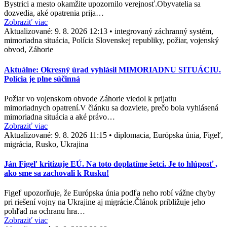
Bystrici a mesto okamžite upozornilo verejnosť.Obyvatelia sa
dozvedia, aké opatrenia prija…
Zobraziť viac
Aktualizované:
9. 8. 2026 12:13
•
integrovaný záchranný systém,
mimoriadna situácia, Polícia Slovenskej republiky, požiar, vojenský
obvod, Záhorie
Aktuálne: Okresný úrad vyhlásil MIMORIADNU SITUÁCIU.
Polícia je plne súčinná
Požiar vo vojenskom obvode Záhorie viedol k prijatiu
mimoriadnych opatrení.V článku sa dozviete, prečo bola vyhlásená
mimoriadna situácia a aké právo…
Zobraziť viac
Aktualizované:
9. 8. 2026 11:15
•
diplomacia, Európska únia, Figeľ,
migrácia, Rusko, Ukrajina
Ján Figeľ kritizuje EÚ. Na toto doplatíme šetci. Je to hlúposť ,
ako sme sa zachovali k Rusku!
Figeľ upozorňuje, že Európska únia podľa neho robí vážne chyby
pri riešení vojny na Ukrajine aj migrácie.Článok približuje jeho
pohľad na ochranu hra…
Zobraziť viac