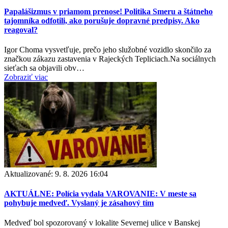
Papalášizmus v priamom prenose! Politika Smeru a štátneho
tajomníka odfotili, ako porušuje dopravné predpisy. Ako
reagoval?
Igor Choma vysvetľuje, prečo jeho služobné vozidlo skončilo za
značkou zákazu zastavenia v Rajeckých Tepliciach.Na sociálnych
sieťach sa objavili obv…
Zobraziť viac
Aktualizované:
9. 8. 2026 16:04
AKTUÁLNE: Polícia vydala VAROVANIE: V meste sa
pohybuje medveď. Vyslaný je zásahový tím
Medveď bol spozorovaný v lokalite Severnej ulice v Banskej