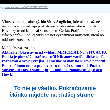
droj:
www.facebook.com/reel/1007327235327661
Vírus sa momentálne
rýchlo šíri v Anglicku
, kde už preťažené
nemocnice obmedzujú poskytovanie zdravotnej starostlivosti.
Rovnaký trend badať aj v susednom Česku. Podľa odborníkov ide
stále o chrípku, no jej vírus prešiel významnou mutáciou, ktorá ho
robí nebezpečnejším.
Mohlo by vás zaujímať
Aktuálne: Okresný úrad vyhlásil MIMORIADNU SITUÁCIU.
Polícia je plne súčinná
Ansar učil Nitranov variť indické jedlá a
rozprával o svojej krajine. O mesiac neskôr ho surovo napadli.
Po brutálnom útoku prehovoril o tom, čo sa mu stalo
Požiar na
Slovensku: Hasiči stále bojujú s ohňom. Pomáha im aj Black
Hawk!
To nie je všetko. Pokračovanie
článku nájdete na ďalšej strane
↓