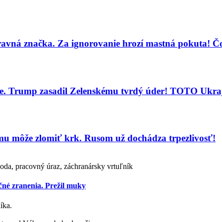
vná značka. Za ignorovanie hrozí mastná pokuta! Čo
ie. Trump zasadil Zelenskému tvrdý úder! TOTO Ukra
u môže zlomiť krk. Rusom už dochádza trpezlivosť!
ehoda, pracovný úraz, záchranársky vrtuľník
čné zranenia. Prežil muky
íka.