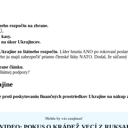
tneho rozpočtu na zbrane.
Ú.
 kasy.
t na úkor Ukrajincov.
Ukrajine zo štátneho rozpočtu
. Líder hnutia ANO po rokovaní poslan
neho ju majú zabezpečiť priamo členské štáty NATO. Dodal, že súčasný s
trane článku
.
štátnej podpory?
ajine
e proti poskytovaniu finančných prostriedkov Ukrajine na nákup 
Mohlo by vás zaujímať
VIDEO: POKUS O KRÁDEŽ VECÍ Z RUKSA