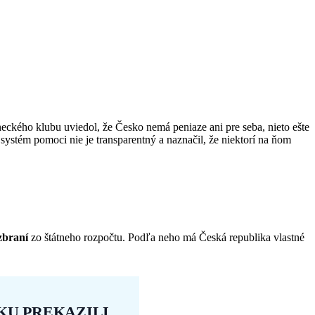
eckého klubu uviedol, že Česko nemá peniaze ani pre seba, nieto ešte
ystém pomoci nie je transparentný a naznačil, že niektorí na ňom
zbraní
zo štátneho rozpočtu. Podľa neho má Česká republika vlastné
KU PREKAZILI