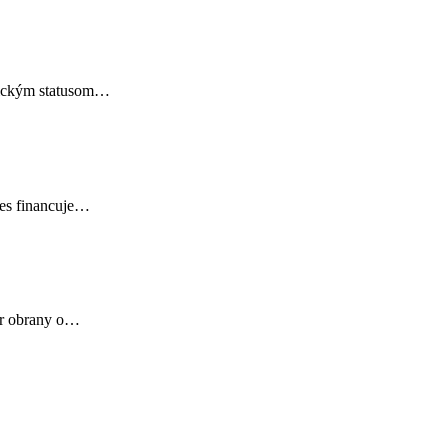
onickým statusom…
nes financuje…
ter obrany o…