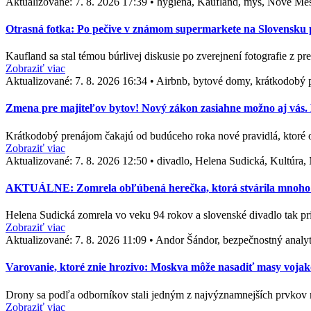
Aktualizované:
7. 8. 2026 17:39
•
hygiena, Kaufland, myš, Nové Me
Otrasná fotka: Po pečive v známom supermarkete na Slovensku po
Kaufland sa stal témou búrlivej diskusie po zverejnení fotografie z p
Zobraziť viac
Aktualizované:
7. 8. 2026 16:34
•
Airbnb, bytové domy, krátkodobý p
Zmena pre majiteľov bytov! Nový zákon zasiahne možno aj vás. D
Krátkodobý prenájom čakajú od budúceho roka nové pravidlá, ktoré
Zobraziť viac
Aktualizované:
7. 8. 2026 12:50
•
divadlo, Helena Sudická, Kultúra,
AKTUÁLNE: Zomrela obľúbená herečka, ktorá stvárila mnoho ne
Helena Sudická zomrela vo veku 94 rokov a slovenské divadlo tak pr
Zobraziť viac
Aktualizované:
7. 8. 2026 11:09
•
Andor Šándor, bezpečnostný analyt
Varovanie, ktoré znie hrozivo: Moskva môže nasadiť masy vojak
Drony sa podľa odborníkov stali jedným z najvýznamnejších prvkov 
Zobraziť viac