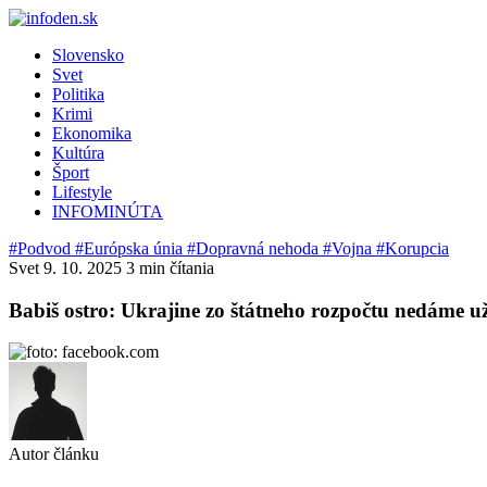
Slovensko
Svet
Politika
Krimi
Ekonomika
Kultúra
Šport
Lifestyle
INFOMINÚTA
#Podvod
#Európska únia
#Dopravná nehoda
#Vojna
#Korupcia
Svet
9. 10. 2025
3 min čítania
Babiš ostro: Ukrajine zo štátneho rozpočtu nedáme už 
Autor článku