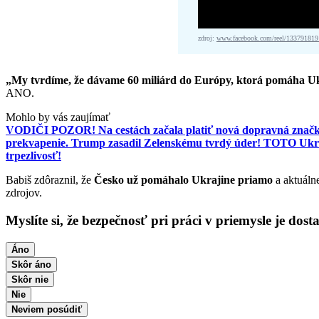
zdroj:
www.facebook.com/reel/13379181
„My tvrdíme, že dávame 60 miliárd do Európy, ktorá pomáha U
ANO.
Mohlo by vás zaujímať
VODIČI POZOR! Na cestách začala platiť nová dopravná značka.
prekvapenie. Trump zasadil Zelenskému tvrdý úder! TOTO Ukra
trpezlivosť!
Babiš zdôraznil, že
Česko už pomáhalo Ukrajine priamo
a aktuáln
zdrojov.
Myslíte si, že bezpečnosť pri práci v priemysle je dost
Áno
Skôr áno
Skôr nie
Nie
Neviem posúdiť