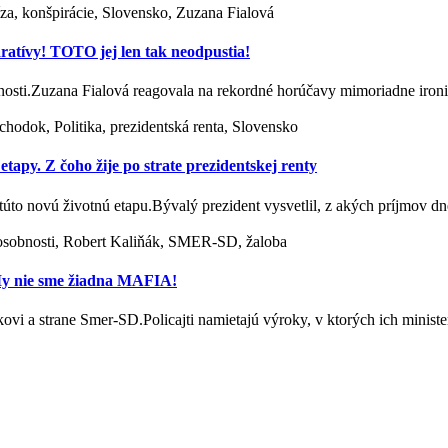
íza, konšpirácie, Slovensko, Zuzana Fialová
aratívy! TOTO jej len tak neodpustia!
očnosti.Zuzana Fialová reagovala na rekordné horúčavy mimoriadne ir
chodok, Politika, prezidentská renta, Slovensko
etapy. Z čoho žije po strate prezidentskej renty
túto novú životnú etapu.Bývalý prezident vysvetlil, z akých príjmov d
a osobnosti, Robert Kaliňák, SMER-SD, žaloba
 My nie sme žiadna MAFIA!
kovi a strane Smer-SD.Policajti namietajú výroky, v ktorých ich minis