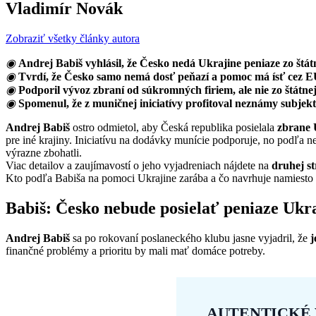
Vladimír Novák
Zobraziť všetky články autora
◉
Andrej Babiš vyhlásil, že Česko nedá Ukrajine peniaze zo štá
◉
Tvrdí, že Česko samo nemá dosť peňazí a pomoc má ísť cez E
◉
Podporil vývoz zbraní od súkromných firiem, ale nie zo štátnej
◉
Spomenul, že z muničnej iniciatívy profitoval neznámy subjek
Andrej Babiš
ostro odmietol, aby Česká republika posielala
zbrane 
pre iné krajiny. Iniciatívu na dodávky munície podporuje, no podľa 
výrazne zbohatli.
Viac detailov a zaujímavostí o jeho vyjadreniach nájdete na
druhej s
Kto podľa Babiša na pomoci Ukrajine zarába a čo navrhuje namiesto 
Babiš: Česko nebude posielať peniaze Ukr
Andrej Babiš
sa po rokovaní poslaneckého klubu jasne vyjadril, že
j
finančné problémy a prioritu by mali mať domáce potreby.
AUTENTICKÉ 