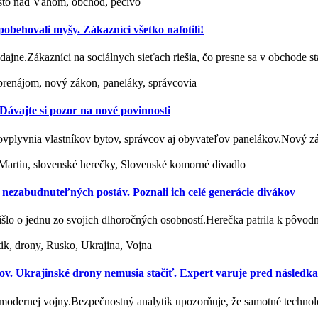
sto nad Váhom, obchod, pečivo
behovali myšy. Zákazníci všetko nafotili!
redajne.Zákazníci na sociálnych sieťach riešia, čo presne sa v obchode 
renájom, nový zákon, paneláky, správcovia
ávajte si pozor na nové povinnosti
 ovplyvnia vlastníkov bytov, správcov aj obyvateľov panelákov.Nový
 Martin, slovenské herečky, Slovenské komorné divadlo
zabudnuteľných postáv. Poznali ich celé generácie divákov
išlo o jednu zo svojich dlhoročných osobností.Herečka patrila k pôv
ik, drony, Rusko, Ukrajina, Vojna
ov. Ukrajinské drony nemusia stačiť. Expert varuje pred následk
modernej vojny.Bezpečnostný analytik upozorňuje, že samotné techno