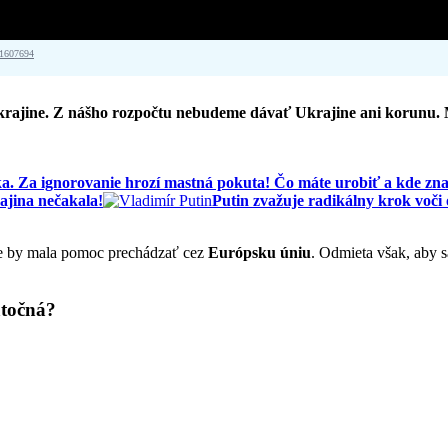
91607694
krajine. Z nášho rozpočtu nebudeme dávať Ukrajine ani korunu.
 Za ignorovanie hrozí mastná pokuta! Čo máte urobiť a kde zna
jina nečakala!
Putin zvažuje radikálny krok vo
e by mala pomoc prechádzať cez
Európsku úniu
. Odmieta však, aby s
atočná?