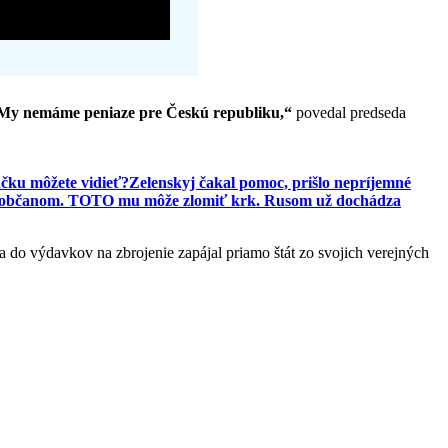
 My nemáme peniaze pre Českú republiku,“
povedal predseda
čku môžete vidieť?
Zelenskyj čakal pomoc, prišlo nepríjemné
či občanom. TOTO mu môže zlomiť krk. Rusom už dochádza
a do výdavkov na zbrojenie zapájal priamo štát zo svojich verejných