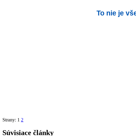
To nie je v
Strany:
1
2
Súvisiace články