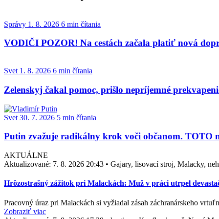
Správy
1. 8. 2026
6 min čítania
VODIČI POZOR! Na cestách začala platiť nová dopra
Svet
1. 8. 2026
6 min čítania
Zelenskyj čakal pomoc, prišlo nepríjemné prekvapen
Svet
30. 7. 2026
5 min čítania
Putin zvažuje radikálny krok voči občanom. TOTO m
AKTUÁLNE
Aktualizované:
7. 8. 2026 20:43
•
Gajary, lisovací stroj, Malacky, n
Hrôzostrašný zážitok pri Malackách: Muž v práci utrpel devasta
Pracovný úraz pri Malackách si vyžiadal zásah záchranárskeho vrtuľn
Zobraziť viac