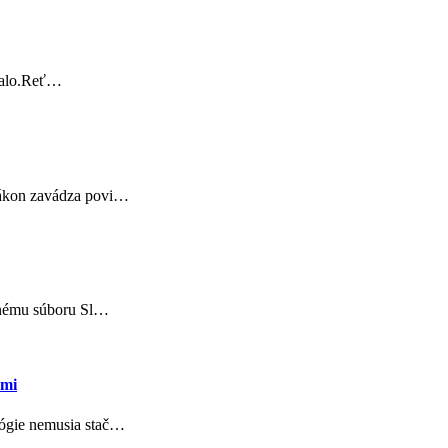
stalo.Reť…
 zákon zavádza povi…
odnému súboru Sl…
ami
lógie nemusia stač…