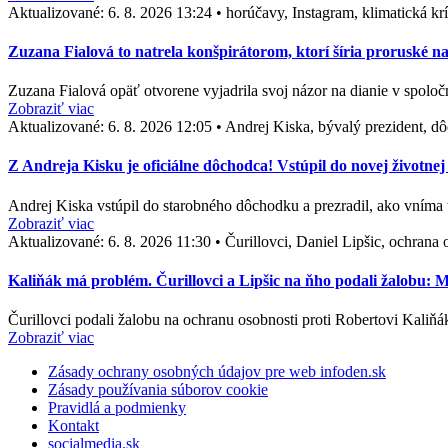
Aktualizované:
6. 8. 2026 13:24
•
horúčavy, Instagram, klimatická kr
Zuzana Fialová to natrela konšpirátorom, ktorí šíria proruské n
Zuzana Fialová opäť otvorene vyjadrila svoj názor na dianie v spol
Zobraziť viac
Aktualizované:
6. 8. 2026 12:05
•
Andrej Kiska, bývalý prezident, dô
Z Andreja Kisku je oficiálne dôchodca! Vstúpil do novej životnej 
Andrej Kiska vstúpil do starobného dôchodku a prezradil, ako vníma 
Zobraziť viac
Aktualizované:
6. 8. 2026 11:30
•
Čurillovci, Daniel Lipšic, ochran
Kaliňák má problém. Čurillovci a Lipšic na ňho podali žalobu:
Čurillovci podali žalobu na ochranu osobnosti proti Robertovi Kaliňá
Zobraziť viac
Zásady ochrany osobných údajov pre web infoden.sk
Zásady používania súborov cookie
Pravidlá a podmienky
Kontakt
socialmedia.sk