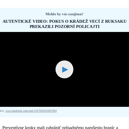
Mohlo by vás zaujímať
AUTENTICKÉ VIDEO: POKUS O KRÁDEŽ VECÍ Z RUKSAKU
PREKAZILI POZORNÍ POLICAJTI
▶
droj:
www.facebook.com/reel/1337918191607694
Preventívne kroky mali zabrániť prípadnému narušeniu hraníc a