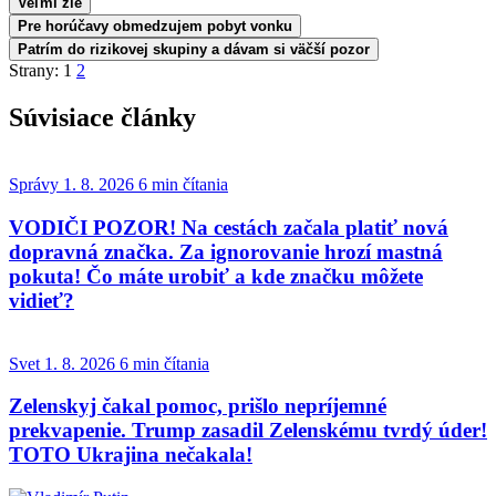
Veľmi zle
Pre horúčavy obmedzujem pobyt vonku
Patrím do rizikovej skupiny a dávam si väčší pozor
Strany:
1
2
Súvisiace články
Správy
1. 8. 2026
6 min čítania
VODIČI POZOR! Na cestách začala platiť nová
dopravná značka. Za ignorovanie hrozí mastná
pokuta! Čo máte urobiť a kde značku môžete
vidieť?
Svet
1. 8. 2026
6 min čítania
Zelenskyj čakal pomoc, prišlo nepríjemné
prekvapenie. Trump zasadil Zelenskému tvrdý úder!
TOTO Ukrajina nečakala!