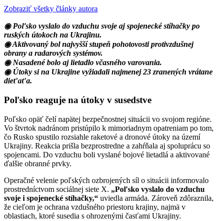
Zobraziť všetky články autora
◉ Poľsko vyslalo do vzduchu svoje aj spojenecké stíhačky po
ruských útokoch na Ukrajinu.
◉ Aktivovaný bol najvyšší stupeň pohotovosti protivzdušnej
obrany a radarových systémov.
◉ Nasadené bolo aj lietadlo včasného varovania.
◉ Útoky si na Ukrajine vyžiadali najmenej 23 zranených vrátane
dieťaťa.
Poľsko reaguje na útoky v susedstve
Poľsko opäť čelí napätej bezpečnostnej situácii vo svojom regióne.
Vo štvrtok nadránom pristúpilo k mimoriadnym opatreniam po tom,
čo Rusko spustilo rozsiahle raketové a dronové útoky na území
Ukrajiny. Reakcia prišla bezprostredne a zahŕňala aj spoluprácu so
spojencami. Do vzduchu boli vyslané bojové lietadlá a aktivované
ďalšie obranné prvky.
Operačné velenie poľských ozbrojených síl o situácii informovalo
prostredníctvom sociálnej siete X.
„Poľsko vyslalo do vzduchu
svoje i spojenecké stíhačky,“
uviedla armáda. Zároveň zdôraznila,
že cieľom je ochrana vzdušného priestoru krajiny, najmä v
oblastiach, ktoré susedia s ohrozenými časťami Ukrajiny.