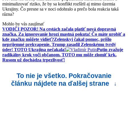
minimalizovať riziko, že by sa konflikt rozšíril aj mimo územia
Ukrajiny. Čo presne sa v noci odohralo a prečo bola reakcia taká
rázna?
Mohlo by vás zaujímať
VODIČI POZOR! Na cestách začala platiť nová dopravná
značka. Za ignorovanie hrozí mastná pokuta! Čo máte urobiť a
kde značku môžete vidieť?
Zelenskyj čakal pomoc, prišlo
nepríjemné prekvapenie. Trump zasadil Zelenskému tvrdý
úder! TOTO Ukrajina nečakala!
Putin zvažuje
radikálny krok voči občanom. TOTO mu môže zlomiť krk.
Rusom už dochádza trpezlivosť!
To nie je všetko. Pokračovanie
článku nájdete na ďalšej strane
↓