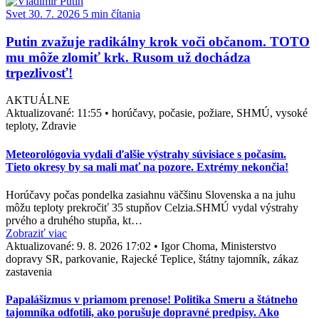
Svet
30. 7. 2026
5 min čítania
Putin zvažuje radikálny krok voči občanom. TOTO
mu môže zlomiť krk. Rusom už dochádza
trpezlivosť!
AKTUÁLNE
Aktualizované:
11:55
•
horúčavy, počasie, požiare, SHMÚ, vysoké
teploty, Zdravie
Meteorológovia vydali ďalšie výstrahy súvisiace s počasím.
Tieto okresy by sa mali mať na pozore. Extrémy nekončia!
Horúčavy počas pondelka zasiahnu väčšinu Slovenska a na juhu
môžu teploty prekročiť 35 stupňov Celzia.SHMÚ vydal výstrahy
prvého a druhého stupňa, kt…
Zobraziť viac
Aktualizované:
9. 8. 2026 17:02
•
Igor Choma, Ministerstvo
dopravy SR, parkovanie, Rajecké Teplice, štátny tajomník, zákaz
zastavenia
Papalášizmus v priamom prenose! Politika Smeru a štátneho
tajomníka odfotili, ako porušuje dopravné predpisy. Ako