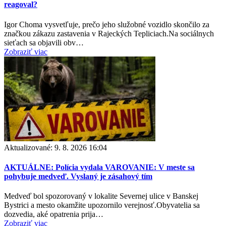
reagoval?
Igor Choma vysvetľuje, prečo jeho služobné vozidlo skončilo za
značkou zákazu zastavenia v Rajeckých Tepliciach.Na sociálnych
sieťach sa objavili obv…
Zobraziť viac
Aktualizované:
9. 8. 2026 16:04
AKTUÁLNE: Polícia vydala VAROVANIE: V meste sa
pohybuje medveď. Vyslaný je zásahový tím
Medveď bol spozorovaný v lokalite Severnej ulice v Banskej
Bystrici a mesto okamžite upozornilo verejnosť.Obyvatelia sa
dozvedia, aké opatrenia prija…
Zobraziť viac