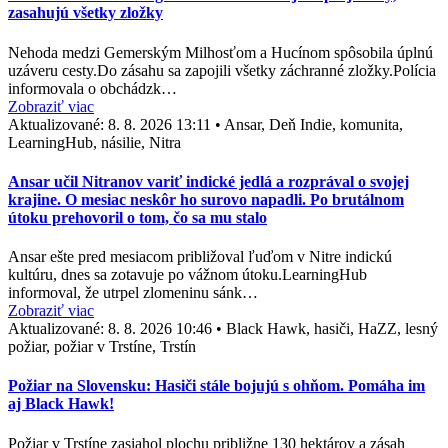
zasahujú všetky zložky
Nehoda medzi Gemerským Milhosťom a Hucínom spôsobila úplnú
uzáveru cesty.Do zásahu sa zapojili všetky záchranné zložky.Polícia
informovala o obchádzk…
Zobraziť viac
Aktualizované:
8. 8. 2026 13:11
•
Ansar, Deň Indie, komunita,
LearningHub, násilie, Nitra
Ansar učil Nitranov variť indické jedlá a rozprával o svojej
krajine. O mesiac neskôr ho surovo napadli. Po brutálnom
útoku prehovoril o tom, čo sa mu stalo
Ansar ešte pred mesiacom približoval ľuďom v Nitre indickú
kultúru, dnes sa zotavuje po vážnom útoku.LearningHub
informoval, že utrpel zlomeninu sánk…
Zobraziť viac
Aktualizované:
8. 8. 2026 10:46
•
Black Hawk, hasiči, HaZZ, lesný
požiar, požiar v Trstíne, Trstín
Požiar na Slovensku: Hasiči stále bojujú s ohňom. Pomáha im
aj Black Hawk!
Požiar v Trstíne zasiahol plochu približne 130 hektárov a zásah