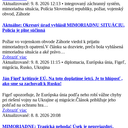
Aktualizované:
9. 8. 2026 12:13
•
integrovaný záchranný systém,
mimoriadna situácia, Polícia Slovenskej republiky, požiar, vojenský
obvod, Záhorie
Aktuálne: Okresný úrad vyhlásil MIMORIADNU SITUÁCIU.
Polícia je plne súčinná
Požiar vo vojenskom obvode Záhorie viedol k prijatiu
mimoriadnych opatrení.V článku sa dozviete, prečo bola vyhlásená
mimoriadna situácia a aké právo…
Zobraziť viac
Aktualizované:
9. 8. 2026 11:15
•
diplomacia, Európska únia, Figeľ,
migrácia, Rusko, Ukrajina
Ján Figeľ kritizuje EÚ. Na toto doplatíme šetci. Je to hlúposť ,
ako sme sa zachovali k Rusku!
Figeľ upozorňuje, že Európska únia podľa neho robí vážne chyby
pri riešení vojny na Ukrajine aj migrácie.Článok približuje jeho
pohľad na ochranu hra…
Zobraziť viac
Aktualizované:
8. 8. 2026 20:08
MIMORIADNE: Tragická nehoda! Úsek je neprejazdný,