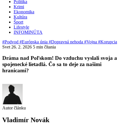
Politika
Krimi
Ekonomika
Kultúra
Šport
Lifestyle
INFOMINÚTA
#Podvod
#Európska únia
#Dopravná nehoda
#Vojna
#Korupcia
Svet
26. 2. 2026
5 min čítania
Dráma nad Poľskom! Do vzduchu vyslali svoja a
spojenecké lietadlá. Čo sa to deje za našimi
hranicami?
Autor článku
Vladimír Novák