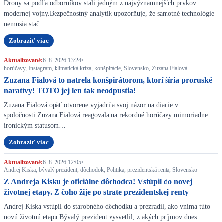
Drony sa podľa odborníkov stali jedným z najvýznamnejších prvkov
modernej vojny.Bezpečnostný analytik upozorňuje, že samotné technológie
nemusia stač…
Zobraziť viac
Aktualizované:
6. 8. 2026 13:24
•
horúčavy, Instagram, klimatická kríza, konšpirácie, Slovensko, Zuzana Fialová
Zuzana Fialová to natrela konšpirátorom, ktorí šíria proruské
naratívy! TOTO jej len tak neodpustia!
Zuzana Fialová opäť otvorene vyjadrila svoj názor na dianie v
spoločnosti.Zuzana Fialová reagovala na rekordné horúčavy mimoriadne
ironickým statusom…
Zobraziť viac
Aktualizované:
6. 8. 2026 12:05
•
Andrej Kiska, bývalý prezident, dôchodok, Politika, prezidentská renta, Slovensko
Z Andreja Kisku je oficiálne dôchodca! Vstúpil do novej
životnej etapy. Z čoho žije po strate prezidentskej renty
Andrej Kiska vstúpil do starobného dôchodku a prezradil, ako vníma túto
novú životnú etapu.Bývalý prezident vysvetlil, z akých príjmov dnes