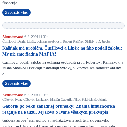
financuje…
Zobraziť viac
Aktualizované:
6. 8. 2026 11:30
•
Čurillovci, Daniel Lipšic, ochrana osobnosti, Robert Kaliňák, SMER-SD, žaloba
Kaliňák má problém. Čurillovci a Lipšic na ňho podali žalobu:
My nie sme žiadna MAFIA!
Čurillovci podali žalobu na ochranu osobnosti proti Robertovi Kaliňákovi a
strane Smer-SD.Policajti namietajú výroky, v ktorých ich minister obrany
o…
Zobraziť viac
Aktualizované:
6. 8. 2026 10:38
•
Gáborík, Ivana Gáborík, Lenkalux, Marián Gáborík, Nikki Fridrich, šoubiznis
Gáborík po boku záhadnej brunetky! Známa influencerka
reaguje na kauzu. Jej slová o Ivane všetkých prekvapia!
Gáborík sa opäť stal jednou z najdiskutovanejších tém slovenského
šoubiznisu.Článok približuje, ako na medializovanú situáciu reagovala