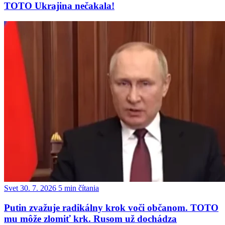
TOTO Ukrajina nečakala!
Svet
30. 7. 2026
5 min čítania
Putin zvažuje radikálny krok voči občanom. TOTO
mu môže zlomiť krk. Rusom už dochádza