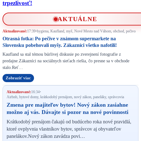
trpezlivosť!
AKTUÁLNE
Aktualizované:
17:39
•
hygiena, Kaufland, myš, Nové Mesto nad Váhom, obchod, pečivo
Otrasná fotka: Po pečive v známom supermarkete na
Slovensku pobehovali myšy. Zákazníci všetko nafotili!
Kaufland sa stal témou búrlivej diskusie po zverejnení fotografie z
predajne.Zákazníci na sociálnych sieťach riešia, čo presne sa v obchode
stalo.Reť…
Zobraziť viac
Aktualizované:
16:34
•
Airbnb, bytové domy, krátkodobý prenájom, nový zákon, paneláky, správcovia
Zmena pre majiteľov bytov! Nový zákon zasiahne
možno aj vás. Dávajte si pozor na nové povinnosti
Krátkodobý prenájom čakajú od budúceho roka nové pravidlá,
ktoré ovplyvnia vlastníkov bytov, správcov aj obyvateľov
panelákov.Nový zákon zavádza povi…