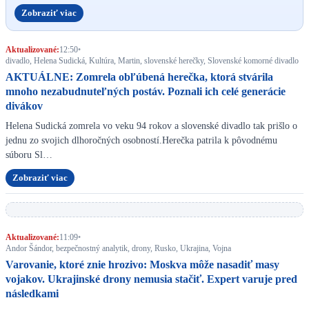
Zobraziť viac
Aktualizované:
12:50
•
divadlo, Helena Sudická, Kultúra, Martin, slovenské herečky, Slovenské komorné divadlo
AKTUÁLNE: Zomrela obľúbená herečka, ktorá stvárila
mnoho nezabudnuteľných postáv. Poznali ich celé generácie
divákov
Helena Sudická zomrela vo veku 94 rokov a slovenské divadlo tak prišlo o
jednu zo svojich dlhoročných osobností.Herečka patrila k pôvodnému
súboru Sl…
Zobraziť viac
Aktualizované:
11:09
•
Andor Šándor, bezpečnostný analytik, drony, Rusko, Ukrajina, Vojna
Varovanie, ktoré znie hrozivo: Moskva môže nasadiť masy
vojakov. Ukrajinské drony nemusia stačiť. Expert varuje pred
následkami