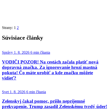
Strany:
1
2
Súvisiace články
Správy
1. 8. 2026
6 min čítania
VODIČI POZOR! Na cestách začala platiť nová
dopravná značka. Za ignorovanie hrozí mastná
pokuta! Čo máte urobiť a kde značku môžete
vidieť?
Svet
1. 8. 2026
6 min čítania
Zelenskyj čakal pomoc, prišlo nepríjemné
prekvapenie. Trump zasadil Zelenskému tvrdý úder!