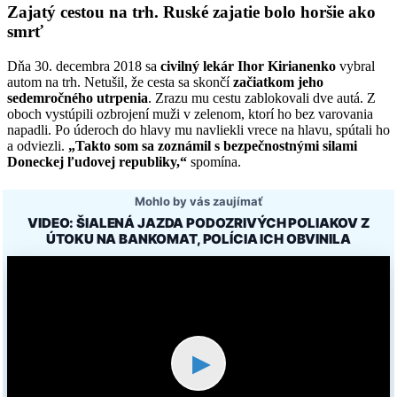
Zajatý cestou na trh. Ruské zajatie bolo horšie ako
smrť
Dňa 30. decembra 2018 sa
civilný lekár Ihor Kirianenko
vybral
autom na trh. Netušil, že cesta sa skončí
začiatkom jeho
sedemročného utrpenia
. Zrazu mu cestu zablokovali dve autá. Z
oboch vystúpili ozbrojení muži v zelenom, ktorí ho bez varovania
napadli. Po úderoch do hlavy mu navliekli vrece na hlavu, spútali ho
a odviezli.
„Takto som sa zoznámil s bezpečnostnými silami
Doneckej ľudovej republiky,“
spomína.
Mohlo by vás zaujímať
VIDEO: ŠIALENÁ JAZDA PODOZRIVÝCH POLIAKOV Z
ÚTOKU NA BANKOMAT, POLÍCIA ICH OBVINILA
▶