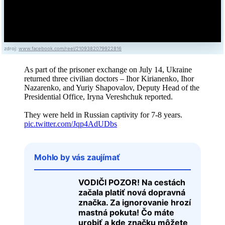
zdroj:
www.facebook.com/reel/2109382079922816
As part of the prisoner exchange on July 14, Ukraine
returned three civilian doctors – Ihor Kirianenko, Ihor
Nazarenko, and Yuriy Shapovalov, Deputy Head of the
Presidential Office, Iryna Vereshchuk reported.
They were held in Russian captivity for 7-8 years.
pic.twitter.com/Jqp4AdUDbs
Mohlo by vás zaujímať
VODIČI POZOR! Na cestách
začala platiť nová dopravná
značka. Za ignorovanie hrozí
mastná pokuta! Čo máte
urobiť a kde značku môžete