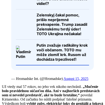
vidieť?
Zelenskyj čakal pomoc,
prišlo nepríjemné
prekvapenie. Trump zasadil
Zelenskému tvrdý úder!
TOTO Ukrajina nečakala!
Putin zvažuje radikálny krok
voči občanom. TOTO mu
môže zlomiť krk. Rusom už
dochádza trpezlivosť!
— Hromadske Int. (@Hromadske)
August 15, 2025
Už vtedy mal 57 rokov, no jeho vek nikoho nechránil.
„Mučenie
bolo pravidelnou súčasťou dňa. Ani v najhorších predstavách
som si nevedel predstaviť, aké to bude brutálne,“
povedal
Kirianenko. Od začiatku ho nútili podpísať falošné priznania.
Výsledkom boli
vybité zuby, elektrické šoky do genitálií a šoková