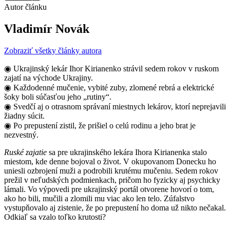
Autor článku
Vladimír Novák
Zobraziť všetky články autora
◉ Ukrajinský lekár Ihor Kirianenko strávil sedem rokov v ruskom
zajatí na východe Ukrajiny.
◉ Každodenné mučenie, vybité zuby, zlomené rebrá a elektrické
šoky boli súčasťou jeho „rutiny“.
◉ Svedčí aj o otrasnom správaní miestnych lekárov, ktorí neprejavili
žiadny súcit.
◉ Po prepustení zistil, že prišiel o celú rodinu a jeho brat je
nezvestný.
Ruské zajatie
sa pre ukrajinského lekára Ihora Kirianenka stalo
miestom, kde denne bojoval o život. V okupovanom Donecku ho
uniesli ozbrojení muži a podrobili krutému mučeniu. Sedem rokov
prežil v neľudských podmienkach, pričom ho fyzicky aj psychicky
lámali. Vo výpovedi pre ukrajinský portál otvorene hovorí o tom,
ako ho bili, mučili a zlomili mu viac ako len telo. Zúfalstvo
vystupňovalo aj zistenie, že po prepustení ho doma už nikto nečakal.
Odkiaľ sa vzalo toľko krutosti?