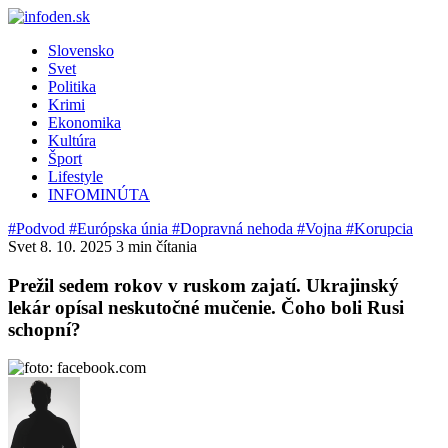
Slovensko
Svet
Politika
Krimi
Ekonomika
Kultúra
Šport
Lifestyle
INFOMINÚTA
#Podvod
#Európska únia
#Dopravná nehoda
#Vojna
#Korupcia
Svet
8. 10. 2025
3 min čítania
Prežil sedem rokov v ruskom zajatí. Ukrajinský
lekár opísal neskutočné mučenie. Čoho boli Rusi
schopní?