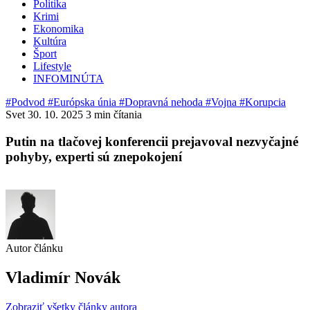
Politika
Krimi
Ekonomika
Kultúra
Šport
Lifestyle
INFOMINÚTA
#Podvod
#Európska únia
#Dopravná nehoda
#Vojna
#Korupcia
Svet
30. 10. 2025
3 min čítania
Putin na tlačovej konferencii prejavoval nezvyčajné
pohyby, experti sú znepokojení
Autor článku
Vladimír Novák
Zobraziť všetky články autora