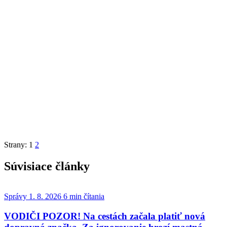
Strany:
1
2
Súvisiace články
Správy
1. 8. 2026
6 min čítania
VODIČI POZOR! Na cestách začala platiť nová