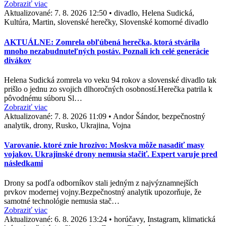
Zobraziť viac
Aktualizované:
7. 8. 2026 12:50
•
divadlo, Helena Sudická,
Kultúra, Martin, slovenské herečky, Slovenské komorné divadlo
AKTUÁLNE: Zomrela obľúbená herečka, ktorá stvárila
mnoho nezabudnuteľných postáv. Poznali ich celé generácie
divákov
Helena Sudická zomrela vo veku 94 rokov a slovenské divadlo tak
prišlo o jednu zo svojich dlhoročných osobností.Herečka patrila k
pôvodnému súboru Sl…
Zobraziť viac
Aktualizované:
7. 8. 2026 11:09
•
Andor Šándor, bezpečnostný
analytik, drony, Rusko, Ukrajina, Vojna
Varovanie, ktoré znie hrozivo: Moskva môže nasadiť masy
vojakov. Ukrajinské drony nemusia stačiť. Expert varuje pred
následkami
Drony sa podľa odborníkov stali jedným z najvýznamnejších
prvkov modernej vojny.Bezpečnostný analytik upozorňuje, že
samotné technológie nemusia stač…
Zobraziť viac
Aktualizované:
6. 8. 2026 13:24
•
horúčavy, Instagram, klimatická