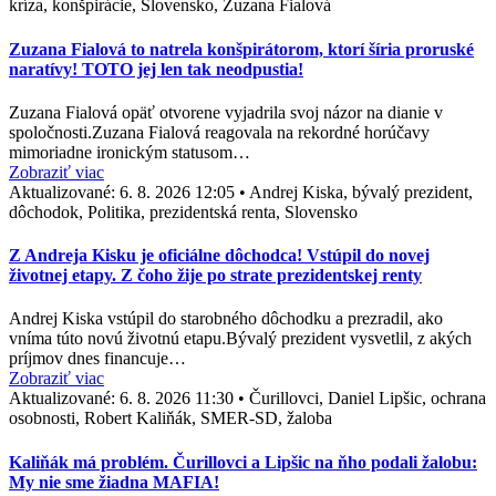
kríza, konšpirácie, Slovensko, Zuzana Fialová
Zuzana Fialová to natrela konšpirátorom, ktorí šíria proruské
naratívy! TOTO jej len tak neodpustia!
Zuzana Fialová opäť otvorene vyjadrila svoj názor na dianie v
spoločnosti.Zuzana Fialová reagovala na rekordné horúčavy
mimoriadne ironickým statusom…
Zobraziť viac
Aktualizované:
6. 8. 2026 12:05
•
Andrej Kiska, bývalý prezident,
dôchodok, Politika, prezidentská renta, Slovensko
Z Andreja Kisku je oficiálne dôchodca! Vstúpil do novej
životnej etapy. Z čoho žije po strate prezidentskej renty
Andrej Kiska vstúpil do starobného dôchodku a prezradil, ako
vníma túto novú životnú etapu.Bývalý prezident vysvetlil, z akých
príjmov dnes financuje…
Zobraziť viac
Aktualizované:
6. 8. 2026 11:30
•
Čurillovci, Daniel Lipšic, ochrana
osobnosti, Robert Kaliňák, SMER-SD, žaloba
Kaliňák má problém. Čurillovci a Lipšic na ňho podali žalobu:
My nie sme žiadna MAFIA!