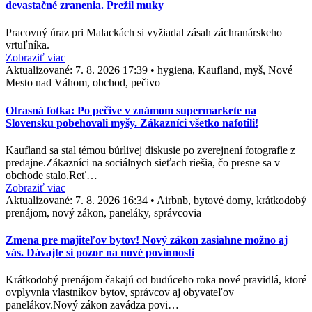
devastačné zranenia. Prežil muky
Pracovný úraz pri Malackách si vyžiadal zásah záchranárskeho
vrtuľníka.
Zobraziť viac
Aktualizované:
7. 8. 2026 17:39
•
hygiena, Kaufland, myš, Nové
Mesto nad Váhom, obchod, pečivo
Otrasná fotka: Po pečive v známom supermarkete na
Slovensku pobehovali myšy. Zákazníci všetko nafotili!
Kaufland sa stal témou búrlivej diskusie po zverejnení fotografie z
predajne.Zákazníci na sociálnych sieťach riešia, čo presne sa v
obchode stalo.Reť…
Zobraziť viac
Aktualizované:
7. 8. 2026 16:34
•
Airbnb, bytové domy, krátkodobý
prenájom, nový zákon, paneláky, správcovia
Zmena pre majiteľov bytov! Nový zákon zasiahne možno aj
vás. Dávajte si pozor na nové povinnosti
Krátkodobý prenájom čakajú od budúceho roka nové pravidlá, ktoré
ovplyvnia vlastníkov bytov, správcov aj obyvateľov
panelákov.Nový zákon zavádza povi…