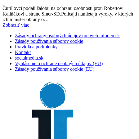
Čurillovci podali žalobu na ochranu osobnosti proti Robertovi
Kaliňákovi a strane Smer-SD.Policajti namietajú výroky, v ktorých
ich minister obrany o…
Zobraziť viac
Zásady ochrany osobných údajov pre web infoden.sk
Zásady používania súborov cookie
Pravidlá a podmienky
Kontakt
socialmedia.sk
Vyhlásenie o ochrane osobných údajov (EU)
Zásady používania súborov cookie (EÚ)