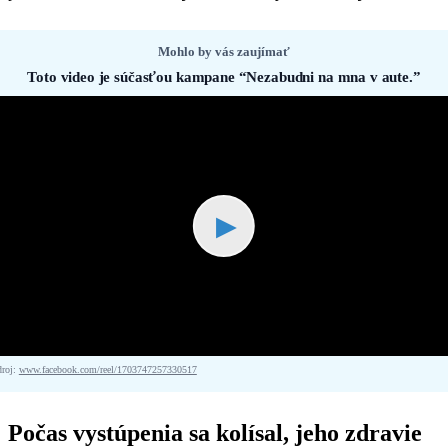
Mohlo by vás zaujímať
Toto video je súčasťou kampane “Nezabudni na mna v aute.”
▶
droj:
www.facebook.com/reel/1703747257330517
Počas vystúpenia sa kolísal, jeho zdravie