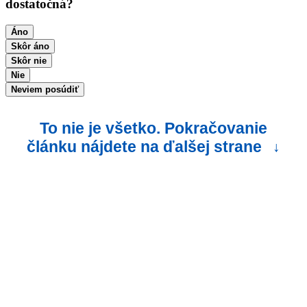
dostatočná?
Áno
Skôr áno
Skôr nie
Nie
Neviem posúdiť
To nie je všetko. Pokračovanie
článku nájdete na ďalšej strane
↓