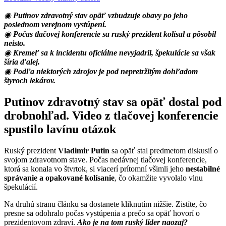
◉
Putinov zdravotný stav opäť vzbudzuje obavy po jeho
poslednom verejnom vystúpení.
◉
Počas tlačovej konferencie sa ruský prezident kolísal a pôsobil
neisto.
◉
Kremeľ sa k incidentu oficiálne nevyjadril, špekulácie sa však
šíria ďalej.
◉
Podľa niektorých zdrojov je pod nepretržitým dohľadom
štyroch lekárov.
Putinov zdravotný stav sa opäť dostal pod
drobnohľad. Video z tlačovej konferencie
spustilo lavínu otázok
Ruský prezident
Vladimir Putin
sa opäť stal predmetom diskusií o
svojom zdravotnom stave. Počas nedávnej tlačovej konferencie,
ktorá sa konala vo štvrtok, si viacerí prítomní všimli jeho
nestabilné
správanie a opakované kolísanie
, čo okamžite vyvolalo vlnu
špekulácií.
Na druhú stranu článku sa dostanete kliknutím nižšie. Zistíte, čo
presne sa odohralo počas vystúpenia a prečo sa opäť hovorí o
prezidentovom zdraví.
Ako je na tom ruský líder naozaj?