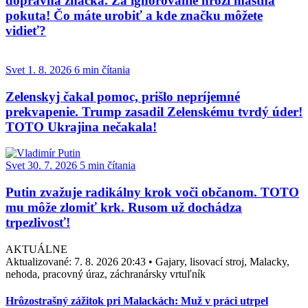
dopravná značka. Za ignorovanie hrozí mastná
pokuta! Čo máte urobiť a kde značku môžete
vidieť?
Svet
1. 8. 2026
6 min čítania
Zelenskyj čakal pomoc, prišlo nepríjemné
prekvapenie. Trump zasadil Zelenskému tvrdý úder!
TOTO Ukrajina nečakala!
Svet
30. 7. 2026
5 min čítania
Putin zvažuje radikálny krok voči občanom. TOTO
mu môže zlomiť krk. Rusom už dochádza
trpezlivosť!
AKTUÁLNE
Aktualizované:
7. 8. 2026 20:43
•
Gajary, lisovací stroj, Malacky,
nehoda, pracovný úraz, záchranársky vrtuľník
Hrôzostrašný zážitok pri Malackách: Muž v práci utrpel