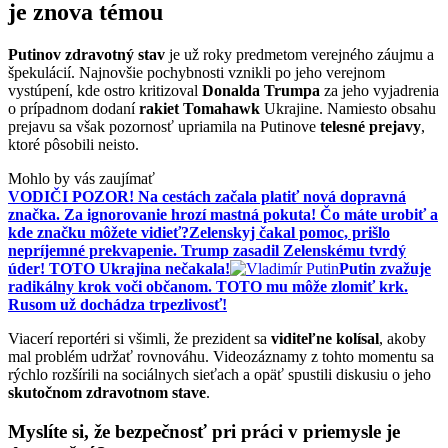
je znova témou
Putinov zdravotný stav
je už roky predmetom verejného záujmu a
špekulácií. Najnovšie pochybnosti vznikli po jeho verejnom
vystúpení, kde ostro kritizoval
Donalda Trumpa
za jeho vyjadrenia
o prípadnom dodaní
rakiet Tomahawk
Ukrajine. Namiesto obsahu
prejavu sa však pozornosť upriamila na Putinove
telesné prejavy
,
ktoré pôsobili neisto.
Mohlo by vás zaujímať
VODIČI POZOR! Na cestách začala platiť nová dopravná
značka. Za ignorovanie hrozí mastná pokuta! Čo máte urobiť a
kde značku môžete vidieť?
Zelenskyj čakal pomoc, prišlo
nepríjemné prekvapenie. Trump zasadil Zelenskému tvrdý
úder! TOTO Ukrajina nečakala!
Putin zvažuje
radikálny krok voči občanom. TOTO mu môže zlomiť krk.
Rusom už dochádza trpezlivosť!
Viacerí reportéri si všimli, že prezident sa
viditeľne kolísal
, akoby
mal problém udržať rovnováhu. Videozáznamy z tohto momentu sa
rýchlo rozšírili na sociálnych sieťach a opäť spustili diskusiu o jeho
skutočnom zdravotnom stave
.
Myslíte si, že bezpečnosť pri práci v priemysle je