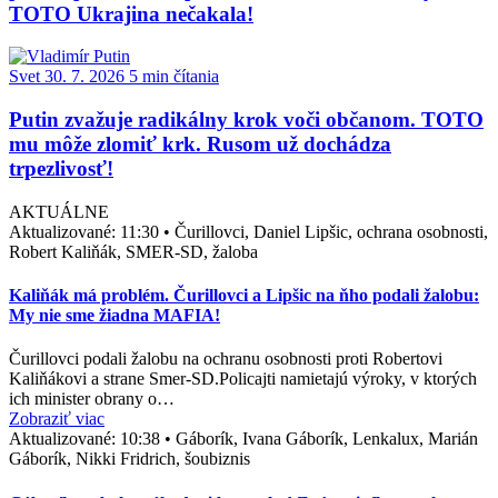
TOTO Ukrajina nečakala!
Svet
30. 7. 2026
5 min čítania
Putin zvažuje radikálny krok voči občanom. TOTO
mu môže zlomiť krk. Rusom už dochádza
trpezlivosť!
AKTUÁLNE
Aktualizované:
11:30
•
Čurillovci, Daniel Lipšic, ochrana osobnosti,
Robert Kaliňák, SMER-SD, žaloba
Kaliňák má problém. Čurillovci a Lipšic na ňho podali žalobu:
My nie sme žiadna MAFIA!
Čurillovci podali žalobu na ochranu osobnosti proti Robertovi
Kaliňákovi a strane Smer-SD.Policajti namietajú výroky, v ktorých
ich minister obrany o…
Zobraziť viac
Aktualizované:
10:38
•
Gáborík, Ivana Gáborík, Lenkalux, Marián
Gáborík, Nikki Fridrich, šoubiznis