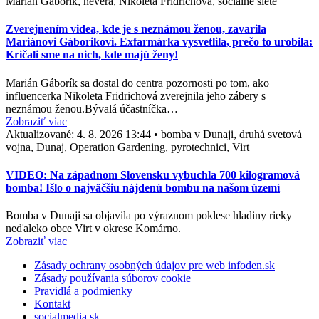
Marián Gáborík, nevera, Nikoleta Fridrichová, sociálne siete
Zverejnením videa, kde je s neznámou ženou, zavarila
Mariánovi Gáborikovi. Exfarmárka vysvetlila, prečo to urobila:
Kričali sme na nich, kde majú ženy!
Marián Gáborík sa dostal do centra pozornosti po tom, ako
influencerka Nikoleta Fridrichová zverejnila jeho zábery s
neznámou ženou.Bývalá účastníčka…
Zobraziť viac
Aktualizované:
4. 8. 2026 13:44
•
bomba v Dunaji, druhá svetová
vojna, Dunaj, Operation Gardening, pyrotechnici, Virt
VIDEO: Na západnom Slovensku vybuchla 700 kilogramová
bomba! Išlo o najväčšiu nájdenú bombu na našom území
Bomba v Dunaji sa objavila po výraznom poklese hladiny rieky
neďaleko obce Virt v okrese Komárno.
Zobraziť viac
Zásady ochrany osobných údajov pre web infoden.sk
Zásady používania súborov cookie
Pravidlá a podmienky
Kontakt
socialmedia.sk