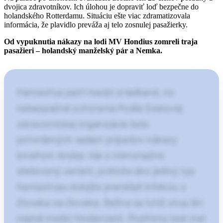
dvojica zdravotníkov. Ich úlohou je dopraviť loď bezpečne do
holandského Rotterdamu. Situáciu ešte viac zdramatizovala
informácia, že plavidlo preváža aj telo zosnulej pasažierky.
Od vypuknutia nákazy na lodi MV Hondius zomreli traja
pasažieri – holandský manželský pár a Nemka.
Hantavírus patrí medzi zriedkavé, no
nebezpečné ochorenia Podľa Svetovej
zdravotníckej organizácie bolo
potvrdených sedem prípadov nákazy
kmeňom Andes. Ide o mimoriadne
sledovaný variant, pretože ako jediný typ
hantavírusu dokáže prenášať infekciu z
človeka na človeka. Bežne sa totiž vírus šíri
najmä medzi hlodavcami. Pozitívny test mal