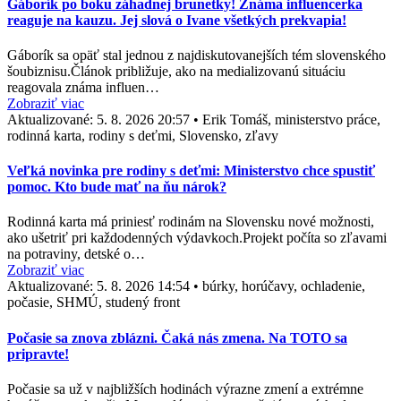
Gáborík po boku záhadnej brunetky! Známa influencerka
reaguje na kauzu. Jej slová o Ivane všetkých prekvapia!
Gáborík sa opäť stal jednou z najdiskutovanejších tém slovenského
šoubiznisu.Článok približuje, ako na medializovanú situáciu
reagovala známa influen…
Zobraziť viac
Aktualizované:
5. 8. 2026 20:57
•
Erik Tomáš, ministerstvo práce,
rodinná karta, rodiny s deťmi, Slovensko, zľavy
Veľká novinka pre rodiny s deťmi: Ministerstvo chce spustiť
pomoc. Kto bude mať na ňu nárok?
Rodinná karta má priniesť rodinám na Slovensku nové možnosti,
ako ušetriť pri každodenných výdavkoch.Projekt počíta so zľavami
na potraviny, detské o…
Zobraziť viac
Aktualizované:
5. 8. 2026 14:54
•
búrky, horúčavy, ochladenie,
počasie, SHMÚ, studený front
Počasie sa znova zblázni. Čaká nás zmena. Na TOTO sa
pripravte!
Počasie sa už v najbližších hodinách výrazne zmení a extrémne