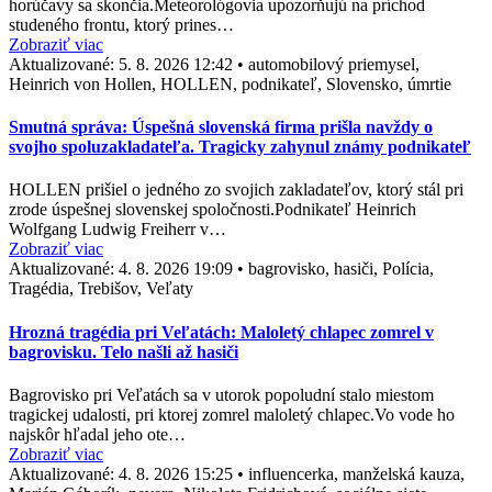
horúčavy sa skončia.Meteorológovia upozorňujú na príchod
studeného frontu, ktorý prines…
Zobraziť viac
Aktualizované:
5. 8. 2026 12:42
•
automobilový priemysel,
Heinrich von Hollen, HOLLEN, podnikateľ, Slovensko, úmrtie
Smutná správa: Úspešná slovenská firma prišla navždy o
svojho spoluzakladateľa. Tragicky zahynul známy podnikateľ
HOLLEN prišiel o jedného zo svojich zakladateľov, ktorý stál pri
zrode úspešnej slovenskej spoločnosti.Podnikateľ Heinrich
Wolfgang Ludwig Freiherr v…
Zobraziť viac
Aktualizované:
4. 8. 2026 19:09
•
bagrovisko, hasiči, Polícia,
Tragédia, Trebišov, Veľaty
Hrozná tragédia pri Veľatách: Maloletý chlapec zomrel v
bagrovisku. Telo našli až hasiči
Bagrovisko pri Veľatách sa v utorok popoludní stalo miestom
tragickej udalosti, pri ktorej zomrel maloletý chlapec.Vo vode ho
najskôr hľadal jeho ote…
Zobraziť viac
Aktualizované:
4. 8. 2026 15:25
•
influencerka, manželská kauza,