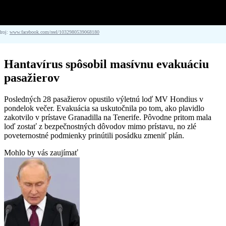
droj:
www.facebook.com/reel/1032980539068180
Hantavírus spôsobil masívnu evakuáciu
pasažierov
Posledných 28 pasažierov opustilo výletnú loď MV Hondius v
pondelok večer. Evakuácia sa uskutočnila po tom, ako plavidlo
zakotvilo v prístave Granadilla na Tenerife. Pôvodne pritom mala
loď zostať z bezpečnostných dôvodov mimo prístavu, no zlé
poveternostné podmienky prinútili posádku zmeniť plán.
Mohlo by vás zaujímať