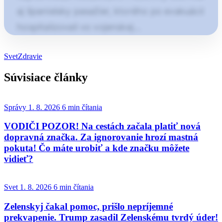
aj španielsky pasažier, ktorého po evakuácii
hospitalizovali vo vojenskej…
Článok pokračuje po kliknutí
Svet
Zdravie
Otvorte pokračovanie článku
Súvisiace články
Správy
1. 8. 2026
6 min čítania
VODIČI POZOR! Na cestách začala platiť nová
dopravná značka. Za ignorovanie hrozí mastná
pokuta! Čo máte urobiť a kde značku môžete
vidieť?
Svet
1. 8. 2026
6 min čítania
Zelenskyj čakal pomoc, prišlo nepríjemné
prekvapenie. Trump zasadil Zelenskému tvrdý úder!