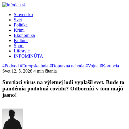
Slovensko
Svet
Politika
Krimi
Ekonomika
Kultúra
Šport
Lifestyle
INFOMINÚTA
#Podvod
#Európska únia
#Dopravná nehoda
#Vojna
#Korupcia
Svet
12. 5. 2026
4 min čítania
Smrtiaci vírus na výletnej lodi vyplašil svet. Bude to
pandémia podobná covidu? Odborníci v tom majú
jasno!