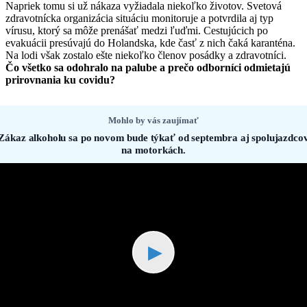
Napriek tomu si už nákaza vyžiadala niekoľko životov. Svetová
zdravotnícka organizácia situáciu monitoruje a potvrdila aj typ
vírusu, ktorý sa môže prenášať medzi ľuďmi. Cestujúcich po
evakuácii presúvajú do Holandska, kde časť z nich čaká karanténa.
Na lodi však zostalo ešte niekoľko členov posádky a zdravotníci.
Čo všetko sa odohralo na palube a prečo odborníci odmietajú
prirovnania ku covidu?
Mohlo by vás zaujímať
Zákaz alkoholu sa po novom bude týkať od septembra aj spolujazdco
na motorkách.
▶