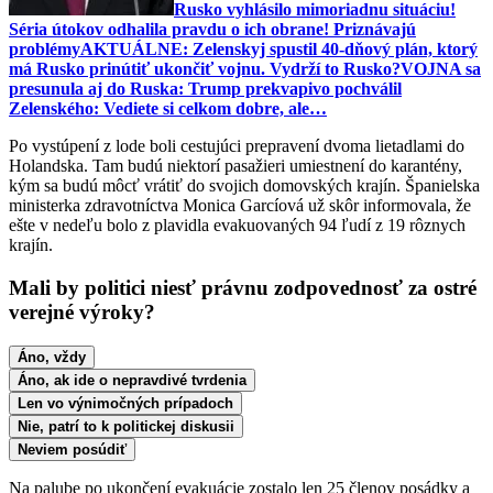
Rusko vyhlásilo mimoriadnu situáciu!
Séria útokov odhalila pravdu o ich obrane! Priznávajú
problémy
AKTUÁLNE: Zelenskyj spustil 40-dňový plán, ktorý
má Rusko prinútiť ukončiť vojnu. Vydrží to Rusko?
VOJNA sa
presunula aj do Ruska: Trump prekvapivo pochválil
Zelenského: Vediete si celkom dobre, ale…
Po vystúpení z lode boli cestujúci prepravení dvoma lietadlami do
Holandska. Tam budú niektorí pasažieri umiestnení do karantény,
kým sa budú môcť vrátiť do svojich domovských krajín. Španielska
ministerka zdravotníctva Monica Garcíová už skôr informovala, že
ešte v nedeľu bolo z plavidla evakuovaných 94 ľudí z 19 rôznych
krajín.
Mali by politici niesť právnu zodpovednosť za ostré
verejné výroky?
Áno, vždy
Áno, ak ide o nepravdivé tvrdenia
Len vo výnimočných prípadoch
Nie, patrí to k politickej diskusii
Neviem posúdiť
Na palube po ukončení evakuácie zostalo len 25 členov posádky a