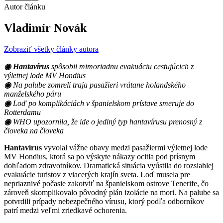
Autor článku
Vladimír Novák
Zobraziť všetky články autora
◉ Hantavírus
spôsobil mimoriadnu evakuáciu cestujúcich z
výletnej lode MV Hondius
◉
Na palube zomreli traja pasažieri vrátane holandského
manželského páru
◉
Loď po komplikáciách v španielskom prístave smeruje do
Rotterdamu
◉
WHO upozornila, že ide o jediný typ hantavírusu prenosný z
človeka na človeka
Hantavírus
vyvolal vážne obavy medzi pasažiermi výletnej lode
MV Hondius, ktorá sa po výskyte nákazy ocitla pod prísnym
dohľadom zdravotníkov. Dramatická situácia vyústila do rozsiahlej
evakuácie turistov z viacerých krajín sveta. Loď musela pre
nepriaznivé počasie zakotviť na španielskom ostrove Tenerife, čo
zároveň skomplikovalo pôvodný plán izolácie na mori. Na palube sa
potvrdili prípady nebezpečného vírusu, ktorý podľa odborníkov
patrí medzi veľmi zriedkavé ochorenia.