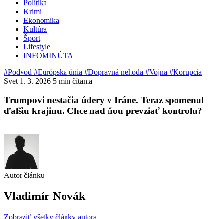
Politika
Krimi
Ekonomika
Kultúra
Šport
Lifestyle
INFOMINÚTA
#Podvod
#Európska únia
#Dopravná nehoda
#Vojna
#Korupcia
Svet
1. 3. 2026
5 min čítania
Trumpovi nestačia údery v Iráne. Teraz spomenul
ďalšiu krajinu. Chce nad ňou prevziať kontrolu?
Autor článku
Vladimír Novák
Zobraziť všetky články autora