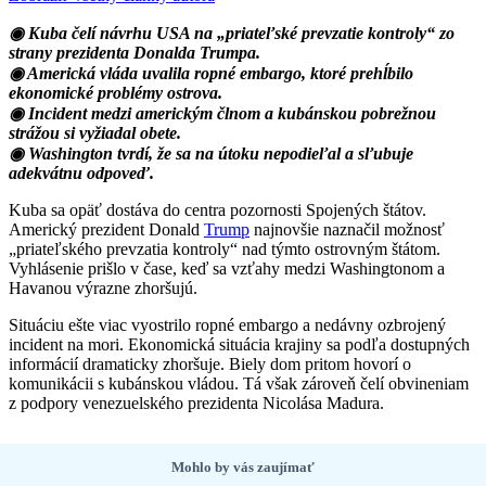
◉ Kuba čelí návrhu USA na „priateľské prevzatie kontroly“ zo
strany prezidenta Donalda Trumpa.
◉ Americká vláda uvalila ropné embargo, ktoré prehĺbilo
ekonomické problémy ostrova.
◉ Incident medzi americkým člnom a kubánskou pobrežnou
strážou si vyžiadal obete.
◉ Washington tvrdí, že sa na útoku nepodieľal a sľubuje
adekvátnu odpoveď.
Kuba sa opäť dostáva do centra pozornosti Spojených štátov.
Americký prezident Donald
Trump
najnovšie naznačil možnosť
„priateľského prevzatia kontroly“ nad týmto ostrovným štátom.
Vyhlásenie prišlo v čase, keď sa vzťahy medzi Washingtonom a
Havanou výrazne zhoršujú.
Situáciu ešte viac vyostrilo ropné embargo a nedávny ozbrojený
incident na mori. Ekonomická situácia krajiny sa podľa dostupných
informácií dramaticky zhoršuje. Biely dom pritom hovorí o
komunikácii s kubánskou vládou. Tá však zároveň čelí obvineniam
z podpory venezuelského prezidenta Nicolása Madura.
Mohlo by vás zaujímať