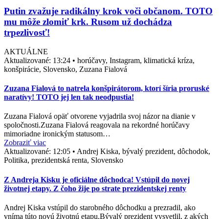
Putin zvažuje radikálny krok voči občanom. TOTO
mu môže zlomiť krk. Rusom už dochádza
trpezlivosť!
AKTUÁLNE
Aktualizované:
13:24
•
horúčavy, Instagram, klimatická kríza,
konšpirácie, Slovensko, Zuzana Fialová
Zuzana Fialová to natrela konšpirátorom, ktorí šíria proruské
naratívy! TOTO jej len tak neodpustia!
Zuzana Fialová opäť otvorene vyjadrila svoj názor na dianie v
spoločnosti.Zuzana Fialová reagovala na rekordné horúčavy
mimoriadne ironickým statusom…
Zobraziť viac
Aktualizované:
12:05
•
Andrej Kiska, bývalý prezident, dôchodok,
Politika, prezidentská renta, Slovensko
Z Andreja Kisku je oficiálne dôchodca! Vstúpil do novej
životnej etapy. Z čoho žije po strate prezidentskej renty
Andrej Kiska vstúpil do starobného dôchodku a prezradil, ako
vníma túto novú životnú etapu.Bývalý prezident vysvetlil, z akých