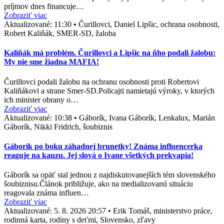
príjmov dnes financuje…
Zobraziť viac
Aktualizované:
11:30
•
Čurillovci, Daniel Lipšic, ochrana osobnosti,
Robert Kaliňák, SMER-SD, žaloba
Kaliňák má problém. Čurillovci a Lipšic na ňho podali žalobu:
My nie sme žiadna MAFIA!
Čurillovci podali žalobu na ochranu osobnosti proti Robertovi
Kaliňákovi a strane Smer-SD.Policajti namietajú výroky, v ktorých
ich minister obrany o…
Zobraziť viac
Aktualizované:
10:38
•
Gáborík, Ivana Gáborík, Lenkalux, Marián
Gáborík, Nikki Fridrich, šoubiznis
Gáborík po boku záhadnej brunetky! Známa influencerka
reaguje na kauzu. Jej slová o Ivane všetkých prekvapia!
Gáborík sa opäť stal jednou z najdiskutovanejších tém slovenského
šoubiznisu.Článok približuje, ako na medializovanú situáciu
reagovala známa influen…
Zobraziť viac
Aktualizované:
5. 8. 2026 20:57
•
Erik Tomáš, ministerstvo práce,
rodinná karta, rodiny s deťmi, Slovensko, zľavy