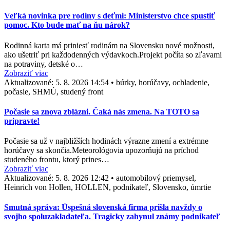
Veľká novinka pre rodiny s deťmi: Ministerstvo chce spustiť
pomoc. Kto bude mať na ňu nárok?
Rodinná karta má priniesť rodinám na Slovensku nové možnosti,
ako ušetriť pri každodenných výdavkoch.Projekt počíta so zľavami
na potraviny, detské o…
Zobraziť viac
Aktualizované:
5. 8. 2026 14:54
•
búrky, horúčavy, ochladenie,
počasie, SHMÚ, studený front
Počasie sa znova zblázni. Čaká nás zmena. Na TOTO sa
pripravte!
Počasie sa už v najbližších hodinách výrazne zmení a extrémne
horúčavy sa skončia.Meteorológovia upozorňujú na príchod
studeného frontu, ktorý prines…
Zobraziť viac
Aktualizované:
5. 8. 2026 12:42
•
automobilový priemysel,
Heinrich von Hollen, HOLLEN, podnikateľ, Slovensko, úmrtie
Smutná správa: Úspešná slovenská firma prišla navždy o
svojho spoluzakladateľa. Tragicky zahynul známy podnikateľ