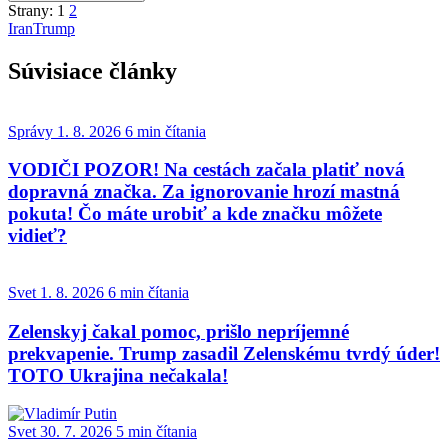
Strany:
1
2
Iran
Trump
Súvisiace články
Správy
1. 8. 2026
6 min čítania
VODIČI POZOR! Na cestách začala platiť nová
dopravná značka. Za ignorovanie hrozí mastná
pokuta! Čo máte urobiť a kde značku môžete
vidieť?
Svet
1. 8. 2026
6 min čítania
Zelenskyj čakal pomoc, prišlo nepríjemné
prekvapenie. Trump zasadil Zelenskému tvrdý úder!
TOTO Ukrajina nečakala!
Svet
30. 7. 2026
5 min čítania