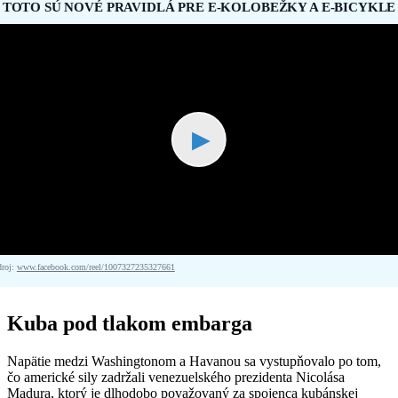
TOTO SÚ NOVÉ PRAVIDLÁ PRE E-KOLOBEŽKY A E-BICYKLE
▶
droj:
www.facebook.com/reel/1007327235327661
Kuba pod tlakom embarga
Napätie medzi Washingtonom a Havanou sa vystupňovalo po tom,
čo americké sily zadržali venezuelského prezidenta Nicolása
Madura, ktorý je dlhodobo považovaný za spojenca kubánskej