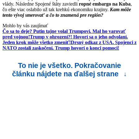
vlády. Následne Spojené štáty zaviedli
ropné embargo na Kuba
,
čo ešte viac oslabilo už tak krehkú ekonomiku krajiny.
Kam môže
tento vývoj smerovať a čo to znamená pre región?
Mohlo by vás zaujímať
Čo sa to deje? Putin tajne volal Trumpovi. Mal ho varovať
pred vojnou!
Trump v ohrození?! Hovorí sa o jeho odvolaní.
Jeden krok môže všetko zmeniť!
Drsný odkaz z USA. Spojenci z
NATO zostali zaskočení. Trump hovorí o konci pomoci!
To nie je všetko. Pokračovanie
článku nájdete na ďalšej strane
↓