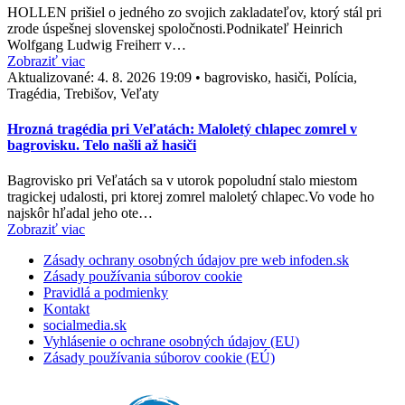
HOLLEN prišiel o jedného zo svojich zakladateľov, ktorý stál pri
zrode úspešnej slovenskej spoločnosti.Podnikateľ Heinrich
Wolfgang Ludwig Freiherr v…
Zobraziť viac
Aktualizované:
4. 8. 2026 19:09
•
bagrovisko, hasiči, Polícia,
Tragédia, Trebišov, Veľaty
Hrozná tragédia pri Veľatách: Maloletý chlapec zomrel v
bagrovisku. Telo našli až hasiči
Bagrovisko pri Veľatách sa v utorok popoludní stalo miestom
tragickej udalosti, pri ktorej zomrel maloletý chlapec.Vo vode ho
najskôr hľadal jeho ote…
Zobraziť viac
Zásady ochrany osobných údajov pre web infoden.sk
Zásady používania súborov cookie
Pravidlá a podmienky
Kontakt
socialmedia.sk
Vyhlásenie o ochrane osobných údajov (EU)
Zásady používania súborov cookie (EÚ)