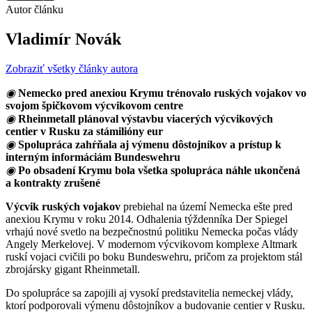
Autor článku
Vladimír Novák
Zobraziť všetky články autora
◉
Nemecko pred anexiou Krymu trénovalo ruských vojakov vo
svojom špičkovom výcvikovom centre
◉
Rheinmetall plánoval výstavbu viacerých výcvikových
centier v Rusku za stámilióny eur
◉
Spolupráca zahŕňala aj výmenu dôstojníkov a prístup k
interným informáciám Bundeswehru
◉
Po obsadení Krymu bola všetka spolupráca náhle ukončená
a kontrakty zrušené
Výcvik ruských vojakov
prebiehal na území Nemecka ešte pred
anexiou Krymu v roku 2014. Odhalenia týždenníka Der Spiegel
vrhajú nové svetlo na bezpečnostnú politiku Nemecka počas vlády
Angely Merkelovej. V modernom výcvikovom komplexe Altmark
ruskí vojaci cvičili po boku Bundeswehru, pričom za projektom stál
zbrojársky gigant Rheinmetall.
Do spolupráce sa zapojili aj vysokí predstavitelia nemeckej vlády,
ktorí podporovali výmenu dôstojníkov a budovanie centier v Rusku.