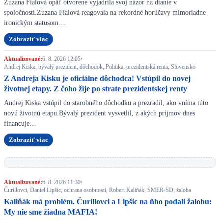
Zuzana Fialová opäť otvorene vyjadrila svoj názor na dianie v
spoločnosti.Zuzana Fialová reagovala na rekordné horúčavy mimoriadne
ironickým statusom…
Zobraziť viac
Aktualizované:
6. 8. 2026 12:05
•
Andrej Kiska, bývalý prezident, dôchodok, Politika, prezidentská renta, Slovensko
Z Andreja Kisku je oficiálne dôchodca! Vstúpil do novej
životnej etapy. Z čoho žije po strate prezidentskej renty
Andrej Kiska vstúpil do starobného dôchodku a prezradil, ako vníma túto
novú životnú etapu.Bývalý prezident vysvetlil, z akých príjmov dnes
financuje…
Zobraziť viac
Aktualizované:
6. 8. 2026 11:30
•
Čurillovci, Daniel Lipšic, ochrana osobnosti, Robert Kaliňák, SMER-SD, žaloba
Kaliňák má problém. Čurillovci a Lipšic na ňho podali žalobu:
My nie sme žiadna MAFIA!