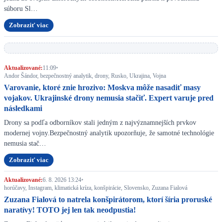
súboru Sl…
Zobraziť viac
Aktualizované:
11:09
•
Andor Šándor, bezpečnostný analytik, drony, Rusko, Ukrajina, Vojna
Varovanie, ktoré znie hrozivo: Moskva môže nasadiť masy
vojakov. Ukrajinské drony nemusia stačiť. Expert varuje pred
následkami
Drony sa podľa odborníkov stali jedným z najvýznamnejších prvkov
modernej vojny.Bezpečnostný analytik upozorňuje, že samotné technológie
nemusia stač…
Zobraziť viac
Aktualizované:
6. 8. 2026 13:24
•
horúčavy, Instagram, klimatická kríza, konšpirácie, Slovensko, Zuzana Fialová
Zuzana Fialová to natrela konšpirátorom, ktorí šíria proruské
naratívy! TOTO jej len tak neodpustia!