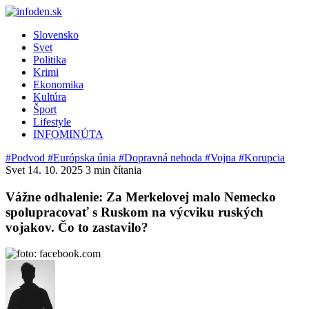
Slovensko
Svet
Politika
Krimi
Ekonomika
Kultúra
Šport
Lifestyle
INFOMINÚTA
#Podvod
#Európska únia
#Dopravná nehoda
#Vojna
#Korupcia
Svet
14. 10. 2025
3 min čítania
Vážne odhalenie: Za Merkelovej malo Nemecko
spolupracovať s Ruskom na výcviku ruských
vojakov. Čo to zastavilo?