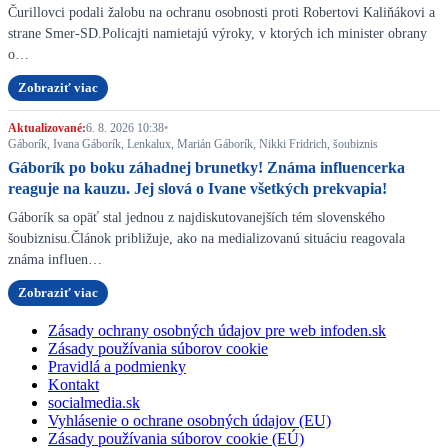
Čurillovci podali žalobu na ochranu osobnosti proti Robertovi Kaliňákovi a
strane Smer-SD.Policajti namietajú výroky, v ktorých ich minister obrany
o…
Zobraziť viac
Aktualizované:
6. 8. 2026 10:38
•
Gáborík, Ivana Gáborík, Lenkalux, Marián Gáborík, Nikki Fridrich, šoubiznis
Gáborík po boku záhadnej brunetky! Známa influencerka
reaguje na kauzu. Jej slová o Ivane všetkých prekvapia!
Gáborík sa opäť stal jednou z najdiskutovanejších tém slovenského
šoubiznisu.Článok približuje, ako na medializovanú situáciu reagovala
známa influen…
Zobraziť viac
Zásady ochrany osobných údajov pre web infoden.sk
Zásady používania súborov cookie
Pravidlá a podmienky
Kontakt
socialmedia.sk
Vyhlásenie o ochrane osobných údajov (EU)
Zásady používania súborov cookie (EÚ)