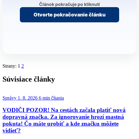
Článok pokračuje po kliknutí
Otvorte pokračovanie článku
Strany:
1
2
Súvisiace články
Správy
1. 8. 2026
6 min čítania
VODIČI POZOR! Na cestách začala platiť nová
dopravná značka. Za ignorovanie hrozí mastná
pokuta! Čo máte urobiť a kde značku môžete
vidieť?