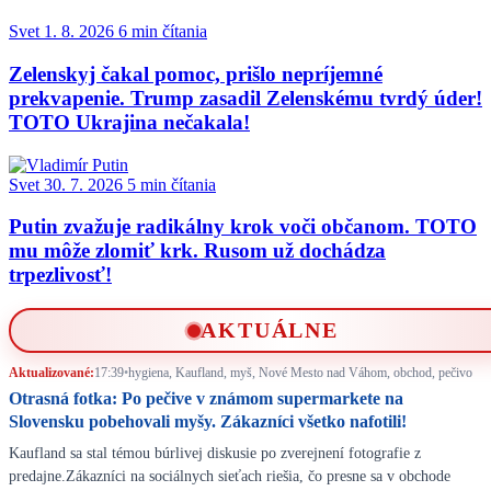
Svet
1. 8. 2026
6 min čítania
Zelenskyj čakal pomoc, prišlo nepríjemné
prekvapenie. Trump zasadil Zelenskému tvrdý úder!
TOTO Ukrajina nečakala!
Svet
30. 7. 2026
5 min čítania
Putin zvažuje radikálny krok voči občanom. TOTO
mu môže zlomiť krk. Rusom už dochádza
trpezlivosť!
AKTUÁLNE
Aktualizované:
17:39
•
hygiena, Kaufland, myš, Nové Mesto nad Váhom, obchod, pečivo
Otrasná fotka: Po pečive v známom supermarkete na
Slovensku pobehovali myšy. Zákazníci všetko nafotili!
Kaufland sa stal témou búrlivej diskusie po zverejnení fotografie z
predajne.Zákazníci na sociálnych sieťach riešia, čo presne sa v obchode