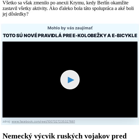
Všetko sa však zmenilo po anexii Krymu, kedy Berlín okamžite
zastavil všetky aktivity. Ako ďaleko bola táto spolupráca a aké boli
jej dôsledky?
Mohlo by vás zaujímať
TOTO SÚ NOVÉ PRAVIDLÁ PRE E-KOLOBEŽKY A E-BICYKLE
▶
zdroj:
www.facebook.com/reel/1007327235327661
Nemecký výcvik ruských vojakov pred