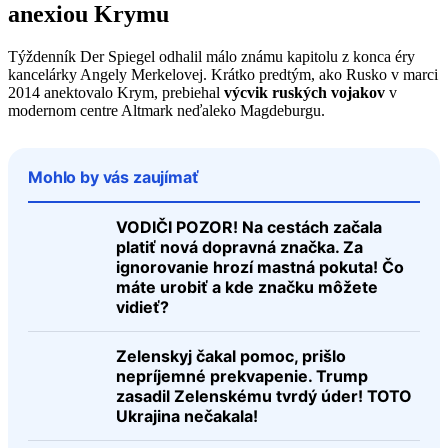
anexiou Krymu
Týždenník Der Spiegel odhalil málo známu kapitolu z konca éry
kancelárky Angely Merkelovej. Krátko predtým, ako Rusko v marci
2014 anektovalo Krym, prebiehal
výcvik ruských vojakov
v
modernom centre Altmark neďaleko Magdeburgu.
Mohlo by vás zaujímať
VODIČI POZOR! Na cestách začala
platiť nová dopravná značka. Za
ignorovanie hrozí mastná pokuta! Čo
máte urobiť a kde značku môžete
vidieť?
Zelenskyj čakal pomoc, prišlo
nepríjemné prekvapenie. Trump
zasadil Zelenskému tvrdý úder! TOTO
Ukrajina nečakala!