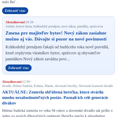
stalo.Reť…
Zobraziť viac
Aktualizované:
16:34
•
Airbnb, bytové domy, krátkodobý prenájom, nový zákon, paneláky, správcovia
Zmena pre majiteľov bytov! Nový zákon zasiahne
možno aj vás. Dávajte si pozor na nové povinnosti
Krátkodobý prenájom čakajú od budúceho roka nové pravidlá,
ktoré ovplyvnia vlastníkov bytov, správcov aj obyvateľov
panelákov.Nový zákon zavádza povi…
Zobraziť viac
Aktualizované:
12:50
•
divadlo, Helena Sudická, Kultúra, Martin, slovenské herečky, Slovenské komorné divadlo
AKTUÁLNE: Zomrela obľúbená herečka, ktorá stvárila
mnoho nezabudnuteľných postáv. Poznali ich celé generácie
divákov
Helena Sudická zomrela vo veku 94 rokov a slovenské divadlo tak prišlo o
jednu zo svojich dlhoročných osobností.Herečka patrila k pôvodnému