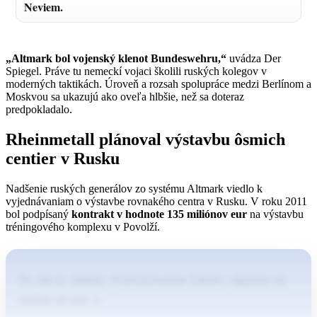
Neviem.
„Altmark bol vojenský klenot Bundeswehru,“
uvádza Der
Spiegel. Práve tu nemeckí vojaci školili ruských kolegov v
moderných taktikách. Úroveň a rozsah spolupráce medzi Berlínom a
Moskvou sa ukazujú ako oveľa hlbšie, než sa doteraz
predpokladalo.
Rheinmetall plánoval výstavbu ôsmich
centier v Rusku
Nadšenie ruských generálov zo systému Altmark viedlo k
vyjednávaniam o výstavbe rovnakého centra v Rusku. V roku 2011
bol podpísaný
kontrakt v hodnote 135 miliónov eur
na výstavbu
tréningového komplexu v Povolží.
To nie je všetko. Pokračovanie článku nájdete na
ďalšej strane ↓