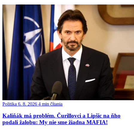
Politika
6. 8. 2026
4 min čítania
Kaliňák má problém. Čurillovci a Lipšic na ňho
podali žalobu: My nie sme žiadna MAFIA!