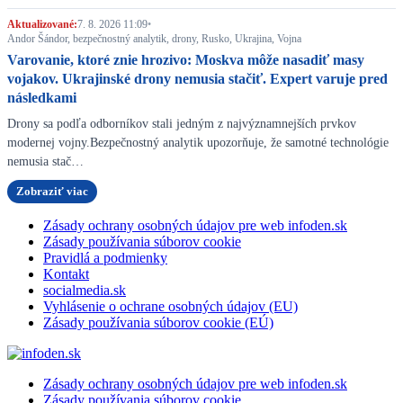
Aktualizované:
7. 8. 2026 11:09
•
Andor Šándor, bezpečnostný analytik, drony, Rusko, Ukrajina, Vojna
Varovanie, ktoré znie hrozivo: Moskva môže nasadiť masy
vojakov. Ukrajinské drony nemusia stačiť. Expert varuje pred
následkami
Drony sa podľa odborníkov stali jedným z najvýznamnejších prvkov
modernej vojny.Bezpečnostný analytik upozorňuje, že samotné technológie
nemusia stač…
Zobraziť viac
Zásady ochrany osobných údajov pre web infoden.sk
Zásady používania súborov cookie
Pravidlá a podmienky
Kontakt
socialmedia.sk
Vyhlásenie o ochrane osobných údajov (EU)
Zásady používania súborov cookie (EÚ)
Zásady ochrany osobných údajov pre web infoden.sk
Zásady používania súborov cookie