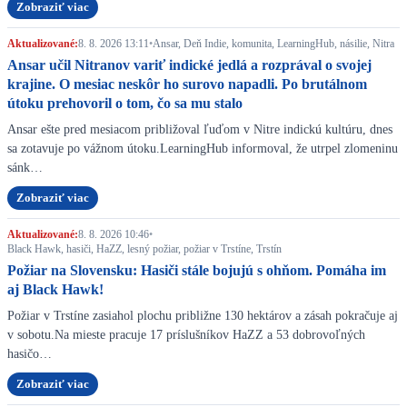
Zobraziť viac
Aktualizované:
8. 8. 2026 13:11
•
Ansar, Deň Indie, komunita, LearningHub, násilie, Nitra
Ansar učil Nitranov variť indické jedlá a rozprával o svojej
krajine. O mesiac neskôr ho surovo napadli. Po brutálnom
útoku prehovoril o tom, čo sa mu stalo
Ansar ešte pred mesiacom približoval ľuďom v Nitre indickú kultúru, dnes
sa zotavuje po vážnom útoku.LearningHub informoval, že utrpel zlomeninu
sánk…
Zobraziť viac
Aktualizované:
8. 8. 2026 10:46
•
Black Hawk, hasiči, HaZZ, lesný požiar, požiar v Trstíne, Trstín
Požiar na Slovensku: Hasiči stále bojujú s ohňom. Pomáha im
aj Black Hawk!
Požiar v Trstíne zasiahol plochu približne 130 hektárov a zásah pokračuje aj
v sobotu.Na mieste pracuje 17 príslušníkov HaZZ a 53 dobrovoľných
hasičo…
Zobraziť viac