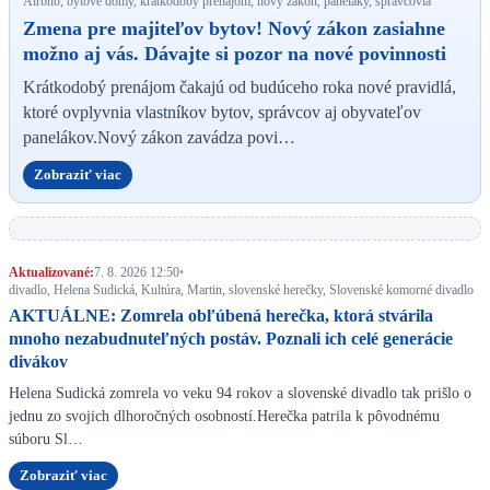
Airbnb, bytové domy, krátkodobý prenájom, nový zákon, paneláky, správcovia
Zmena pre majiteľov bytov! Nový zákon zasiahne
možno aj vás. Dávajte si pozor na nové povinnosti
Krátkodobý prenájom čakajú od budúceho roka nové pravidlá,
ktoré ovplyvnia vlastníkov bytov, správcov aj obyvateľov
panelákov.Nový zákon zavádza povi…
Zobraziť viac
Aktualizované:
7. 8. 2026 12:50
•
divadlo, Helena Sudická, Kultúra, Martin, slovenské herečky, Slovenské komorné divadlo
AKTUÁLNE: Zomrela obľúbená herečka, ktorá stvárila
mnoho nezabudnuteľných postáv. Poznali ich celé generácie
divákov
Helena Sudická zomrela vo veku 94 rokov a slovenské divadlo tak prišlo o
jednu zo svojich dlhoročných osobností.Herečka patrila k pôvodnému
súboru Sl…
Zobraziť viac