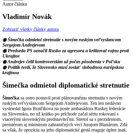
Autor článku
Vladimír Novák
Zobraziť všetky články autora
◉ Šimečka odmietol stretnutie s novým ruským veľvyslancom
Sergejom Andrejevom
◉ Predseda PS označil Rusko za agresora a kritizoval vojnu proti
Ukrajine
◉ Andrejev čelil kontroverziám už počas pôsobenia v Poľsku
◉ Politik tvrdí, že Slovensko musí zostať slobodnou európskou
krajinou
Šimečka odmietol diplomatické stretnutie
Šimečka
sa ostro postavil proti plánovanému stretnutiu s novým
ruským veľvyslancom Sergejom Andrejevom. Ten len nedávno
vystriedal Igora Bratčikova na poste ambasádora Ruskej federácie
na Slovensku, no už krátko po príchode začal sériu rokovaní s
viacerými slovenskými predstaviteľmi. Stretol sa s prezidentom,
premiérom aj ministrom zahraničných vecí Jurajom Blanárom. Zdá
sa však, že opozícia na jeho diplomatické gestá reaguje úplne inak.