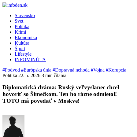
Slovensko
Svet
Politika
Krimi
Ekonomika
Kultúra
Šport
Lifestyle
INFOMINÚTA
#Podvod
#Európska únia
#Dopravná nehoda
#Vojna
#Korupcia
Politika
22. 5. 2026
3 min čítania
Diplomatická dráma: Ruský veľvyslanec chcel
hovoriť so Šimečkom. Ten ho rázne odmietol!
TOTO má povedať v Moskve!