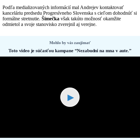
Podľa medializovaných informácií mal Andrejev kontaktovať
kanceláriu predsedu Progresívneho Slovenska s cieľom dohodnúť si
formálne stretnutie.
Šimečka
však takúto možnosť okamžite
odmietol a svoje stanovisko zverejnil aj verejne.
Mohlo by vás zaujímať
Toto video je súčasťou kampane “Nezabudni na mna v aute.”
▶