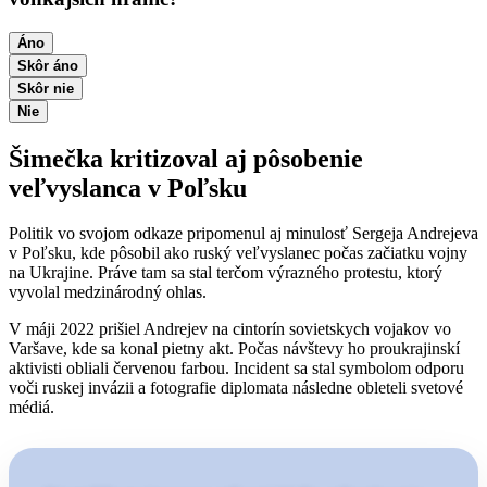
Áno
Skôr áno
Skôr nie
Nie
Šimečka kritizoval aj pôsobenie
veľvyslanca v Poľsku
Politik vo svojom odkaze pripomenul aj minulosť Sergeja Andrejeva
v Poľsku, kde pôsobil ako ruský veľvyslanec počas začiatku vojny
na Ukrajine. Práve tam sa stal terčom výrazného protestu, ktorý
vyvolal medzinárodný ohlas.
V máji 2022 prišiel Andrejev na cintorín sovietskych vojakov vo
Varšave, kde sa konal pietny akt. Počas návštevy ho proukrajinskí
aktivisti obliali červenou farbou. Incident sa stal symbolom odporu
voči ruskej invázii a fotografie diplomata následne obleteli svetové
médiá.