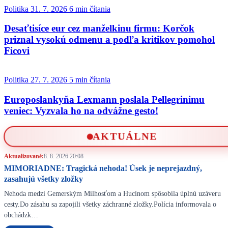
Politika
31. 7. 2026
6 min čítania
Desaťtisíce eur cez manželkinu firmu: Korčok
priznal vysokú odmenu a podľa kritikov pomohol
Ficovi
Politika
27. 7. 2026
5 min čítania
Europoslankyňa Lexmann poslala Pellegrinimu
veniec: Vyzvala ho na odvážne gesto!
AKTUÁLNE
Aktualizované:
8. 8. 2026 20:08
MIMORIADNE: Tragická nehoda! Úsek je neprejazdný,
zasahujú všetky zložky
Nehoda medzi Gemerským Milhosťom a Hucínom spôsobila úplnú uzáveru
cesty.Do zásahu sa zapojili všetky záchranné zložky.Polícia informovala o
obchádzk…