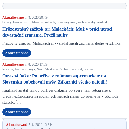
Aktualizované:
7. 8. 2026 20:43
•
Gajary, lisovací stroj, Malacky, nehoda, pracovný úraz, záchranársky vrtuľník
Hrôzostrašný zážitok pri Malackách: Muž v práci utrpel
devastačné zranenia. Prežil muky
Pracovný úraz pri Malackách si vyžiadal zásah záchranárskeho vrtuľníka.
Zobraziť viac
Aktualizované:
7. 8. 2026 17:39
•
hygiena, Kaufland, myš, Nové Mesto nad Váhom, obchod, pečivo
Otrasná fotka: Po pečive v známom supermarkete na
Slovensku pobehovali myšy. Zákazníci všetko nafotili!
Kaufland sa stal témou búrlivej diskusie po zverejnení fotografie z
predajne.Zákazníci na sociálnych sieťach riešia, čo presne sa v obchode
stalo.Reť…
Zobraziť viac
Aktualizované:
7. 8. 2026 16:34
•