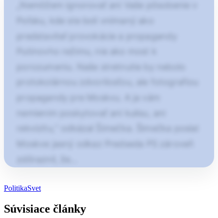
„Nemôžem ignorovať ani Vaše pôsobenie v
Poľsku, kde ste boli vnímaný ako
predstaviteľ provokácie a propagandy
Putinovho režimu, nie ako most k
porozumeniu. Naše stretnutie by nebolo
protokolárnou zdvorilosťou, ale fotografiou
propagandy pre Moskvu. A ja vám
nemienim poskytovať ani kulisu, ani
rekvizitu,“ odkázal Šimečka. Šimečka poslal
Moskve jasný odkaz Predseda PS zároveň
zdôraznil, že…
Článok pokračuje po kliknutí
Politika
Svet
Otvorte pokračovanie článku
Súvisiace články