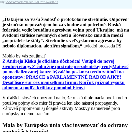
droj:
www.facebook.com/reel/1703747257330517
„Ďakujem za Vašu žiadosť o protokolárne stretnutie. Odpoveď
je stručná: nepovažujem ho za vhodné ani potrebné. Ruská
federácia vedie brutálnu agresívnu vojnu proti Ukrajine, má na
svedomí státisíce nevinných obetí a Slovensko zaradila medzi
„nepriateľské štáty“. Stretnutie s veľvyslancom agresora by
nebolo diplomaciou, ale zlým signálom,“
uviedol predseda PS.
Mohlo by vás zaujímať
Z Andreja Kisku je oficiálne dôchodca! Vstúpil do novej
životnej etapy. Z čoho žije po strate prezidentskej renty
Matovič
po medializovanej kauze bývalého poslanca tvrdo zaútočil na
oponentov: PRASCE a PARLAMENTNÉ RADODAJKY!
Desaťtisíce eur cez manželkinu firmu: Korčok priznal vysokú
odmenu a podľa kritikov pomohol Ficovi
V ďalších slovách upozornil na to, že ruská diplomacia podľa neho
používa pojmy ako mier či pravda len ako nástroj propagandy.
Zároveň pripomenul aj údajné aktivity Moskvy namierené proti
európskym demokraciám.
Mala by Európska únia viac investovať do ochrany
vonkajších hraníc?