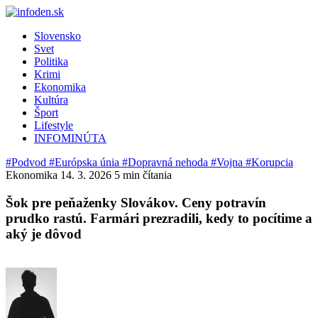
Slovensko
Svet
Politika
Krimi
Ekonomika
Kultúra
Šport
Lifestyle
INFOMINÚTA
#Podvod
#Európska únia
#Dopravná nehoda
#Vojna
#Korupcia
Ekonomika
14. 3. 2026
5 min čítania
Šok pre peňaženky Slovákov. Ceny potravín
prudko rastú. Farmári prezradili, kedy to pocítime a
aký je dôvod