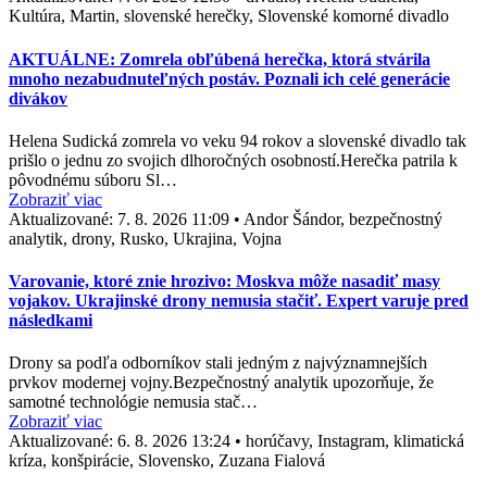
Kultúra, Martin, slovenské herečky, Slovenské komorné divadlo
AKTUÁLNE: Zomrela obľúbená herečka, ktorá stvárila
mnoho nezabudnuteľných postáv. Poznali ich celé generácie
divákov
Helena Sudická zomrela vo veku 94 rokov a slovenské divadlo tak
prišlo o jednu zo svojich dlhoročných osobností.Herečka patrila k
pôvodnému súboru Sl…
Zobraziť viac
Aktualizované:
7. 8. 2026 11:09
•
Andor Šándor, bezpečnostný
analytik, drony, Rusko, Ukrajina, Vojna
Varovanie, ktoré znie hrozivo: Moskva môže nasadiť masy
vojakov. Ukrajinské drony nemusia stačiť. Expert varuje pred
následkami
Drony sa podľa odborníkov stali jedným z najvýznamnejších
prvkov modernej vojny.Bezpečnostný analytik upozorňuje, že
samotné technológie nemusia stač…
Zobraziť viac
Aktualizované:
6. 8. 2026 13:24
•
horúčavy, Instagram, klimatická
kríza, konšpirácie, Slovensko, Zuzana Fialová