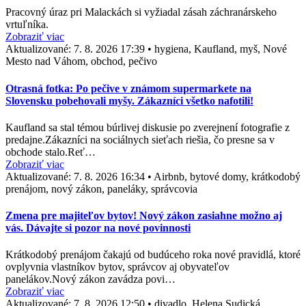
Pracovný úraz pri Malackách si vyžiadal zásah záchranárskeho
vrtuľníka.
Zobraziť viac
Aktualizované:
7. 8. 2026 17:39
•
hygiena, Kaufland, myš, Nové
Mesto nad Váhom, obchod, pečivo
Otrasná fotka: Po pečive v známom supermarkete na
Slovensku pobehovali myšy. Zákazníci všetko nafotili!
Kaufland sa stal témou búrlivej diskusie po zverejnení fotografie z
predajne.Zákazníci na sociálnych sieťach riešia, čo presne sa v
obchode stalo.Reť…
Zobraziť viac
Aktualizované:
7. 8. 2026 16:34
•
Airbnb, bytové domy, krátkodobý
prenájom, nový zákon, paneláky, správcovia
Zmena pre majiteľov bytov! Nový zákon zasiahne možno aj
vás. Dávajte si pozor na nové povinnosti
Krátkodobý prenájom čakajú od budúceho roka nové pravidlá, ktoré
ovplyvnia vlastníkov bytov, správcov aj obyvateľov
panelákov.Nový zákon zavádza povi…
Zobraziť viac
Aktualizované:
7. 8. 2026 12:50
•
divadlo, Helena Sudická,