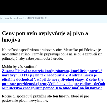
droj:
www.facebook.com/reel/1032980539068180
Ceny potravín ovplyvňuje aj plyn a
hnojivá
Na poľnohospodárskom družstve v obci Mestečko pri Púchove je
momentálne rušno. Farmári pripravujú polia na sejbu a zároveň ich
prihnojujú, aby zabezpečili dobrú úrodu.
Mohlo by vás zaujímať
Zuzana Fialová to natrela konšpirátorom, ktorí šíria proruské
naratívy! TOTO jej len tak neodpustia!
Z Andreja Kisku je
oficiálne dôchodca! Vstúpil do novej životnej etapy. Z čoho žije
po strate prezidentskej renty
Veľká novinka pre rodiny s deťmi:
Ministerstvo chce spustiť pomoc. Kto bude mať na ňu nárok?
Ročne tu spotrebujú približne
sto ton hnojív
, ktoré sú pre
pestovanie plodín nevyhnutné.