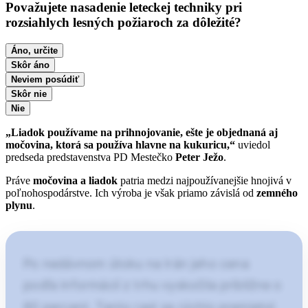
Považujete nasadenie leteckej techniky pri
rozsiahlych lesných požiaroch za dôležité?
Áno, určite
Skôr áno
Neviem posúdiť
Skôr nie
Nie
„Liadok používame na prihnojovanie, ešte je objednaná aj
močovina, ktorá sa používa hlavne na kukuricu,“
uviedol
predseda predstavenstva PD Mestečko
Peter Ježo
.
Práve
močovina a liadok
patria medzi najpoužívanejšie hnojivá v
poľnohospodárstve. Ich výroba je však priamo závislá od
zemného
plynu
.
Po nedávnom útoku na Irán jeho cena
podľa informácií z trhu vyskočila približne o
60 percent. Tento rast sa rýchlo premietol