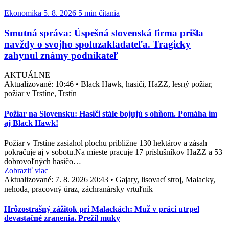
Ekonomika
5. 8. 2026
5 min čítania
Smutná správa: Úspešná slovenská firma prišla
navždy o svojho spoluzakladateľa. Tragicky
zahynul známy podnikateľ
AKTUÁLNE
Aktualizované:
10:46
•
Black Hawk, hasiči, HaZZ, lesný požiar,
požiar v Trstíne, Trstín
Požiar na Slovensku: Hasiči stále bojujú s ohňom. Pomáha im
aj Black Hawk!
Požiar v Trstíne zasiahol plochu približne 130 hektárov a zásah
pokračuje aj v sobotu.Na mieste pracuje 17 príslušníkov HaZZ a 53
dobrovoľných hasičo…
Zobraziť viac
Aktualizované:
7. 8. 2026 20:43
•
Gajary, lisovací stroj, Malacky,
nehoda, pracovný úraz, záchranársky vrtuľník
Hrôzostrašný zážitok pri Malackách: Muž v práci utrpel
devastačné zranenia. Prežil muky