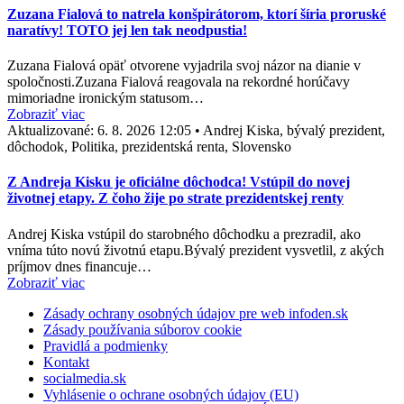
Zuzana Fialová to natrela konšpirátorom, ktorí šíria proruské
naratívy! TOTO jej len tak neodpustia!
Zuzana Fialová opäť otvorene vyjadrila svoj názor na dianie v
spoločnosti.Zuzana Fialová reagovala na rekordné horúčavy
mimoriadne ironickým statusom…
Zobraziť viac
Aktualizované:
6. 8. 2026 12:05
•
Andrej Kiska, bývalý prezident,
dôchodok, Politika, prezidentská renta, Slovensko
Z Andreja Kisku je oficiálne dôchodca! Vstúpil do novej
životnej etapy. Z čoho žije po strate prezidentskej renty
Andrej Kiska vstúpil do starobného dôchodku a prezradil, ako
vníma túto novú životnú etapu.Bývalý prezident vysvetlil, z akých
príjmov dnes financuje…
Zobraziť viac
Zásady ochrany osobných údajov pre web infoden.sk
Zásady používania súborov cookie
Pravidlá a podmienky
Kontakt
socialmedia.sk
Vyhlásenie o ochrane osobných údajov (EU)