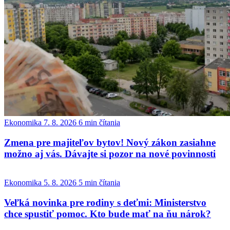
Ekonomika
7. 8. 2026
6 min čítania
Zmena pre majiteľov bytov! Nový zákon zasiahne
možno aj vás. Dávajte si pozor na nové povinnosti
Ekonomika
5. 8. 2026
5 min čítania
Veľká novinka pre rodiny s deťmi: Ministerstvo
chce spustiť pomoc. Kto bude mať na ňu nárok?