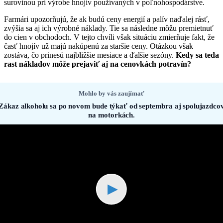
surovinou pri výrobe hnojív používaných v poľnohospodárstve.
Farmári upozorňujú, že ak budú ceny energií a palív naďalej rásť,
zvýšia sa aj ich výrobné náklady. Tie sa následne môžu premietnuť
do cien v obchodoch. V tejto chvíli však situáciu zmierňuje fakt, že
časť hnojív už majú nakúpenú za staršie ceny. Otázkou však
zostáva, čo prinesú najbližšie mesiace a ďalšie sezóny.
Kedy sa teda
rast nákladov môže prejaviť aj na cenovkách potravín?
Mohlo by vás zaujímať
Zákaz alkoholu sa po novom bude týkať od septembra aj spolujazdco
na motorkách.
▶