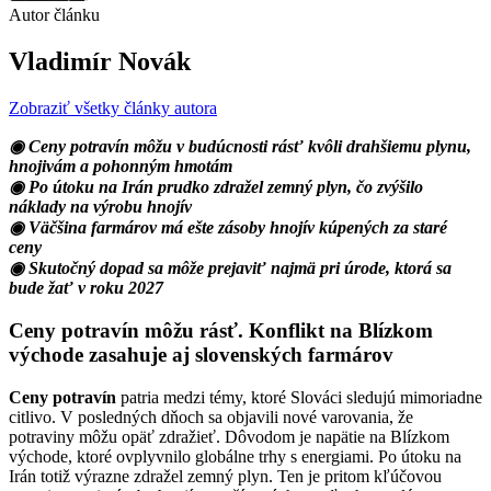
Autor článku
Vladimír Novák
Zobraziť všetky články autora
◉ Ceny potravín môžu v budúcnosti rásť kvôli drahšiemu plynu,
hnojivám a pohonným hmotám
◉ Po útoku na Irán prudko zdražel zemný plyn, čo zvýšilo
náklady na výrobu hnojív
◉ Väčšina farmárov má ešte zásoby hnojív kúpených za staré
ceny
◉ Skutočný dopad sa môže prejaviť najmä pri úrode, ktorá sa
bude žať v roku 2027
Ceny potravín môžu rásť. Konflikt na Blízkom
východe zasahuje aj slovenských farmárov
Ceny potravín
patria medzi témy, ktoré Slováci sledujú mimoriadne
citlivo. V posledných dňoch sa objavili nové varovania, že
potraviny môžu opäť zdražieť. Dôvodom je napätie na Blízkom
východe, ktoré ovplyvnilo globálne trhy s energiami. Po útoku na
Irán totiž výrazne zdražel zemný plyn. Ten je pritom kľúčovou