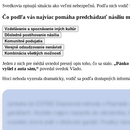
Svedkovia opisujú situáciu ako veľmi nebezpečnú. Podľa nich vodič v
Čo podľa vás najviac pomáha predchádzať násiliu 
Vzdelávanie a spoznávanie iných kultúr
Dôsledné postihovanie násilia
Komunitné podujatia
Verejné odsudzovanie nenávisti
Kombinácia všetkých možností
Jeden z nich pre médiá uviedol presný opis toho, čo sa stalo.
„Pánko s
vyšiel z auta sám,“
povedal svedok Vlado.
Hoci nehoda vyzerala dramaticky, vodič sa podľa dostupných informác
[anketa id=23706] Dopravná nehoda v Poprade zn
garážach. Vozidlo najprv narazilo do obrubníka,
vozidiel, ktoré stáli v blízkosti garáží. Prudký 