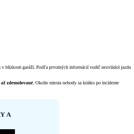
u
v blízkosti garáží. Podľa prvotných informácií vodič nezvládol jazdu
é až zdemolované
. Okolie miesta nehody sa krátko po incidente
Y A