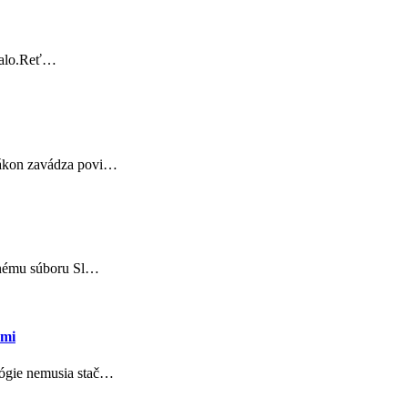
stalo.Reť…
 zákon zavádza povi…
odnému súboru Sl…
ami
lógie nemusia stač…