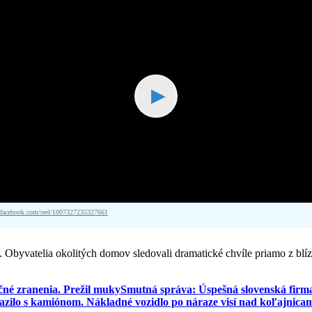
▶
acebook.com/reel/1007327235327661
. Obyvatelia okolitých domov sledovali dramatické chvíle priamo z blíz
čné zranenia. Prežil muky
Smutná správa: Úspešná slovenská firma
lo s kamiónom. Nákladné vozidlo po náraze visí nad koľajnicam