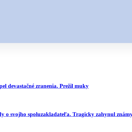
pel devastačné zranenia. Prežil muky
dy o svojho spoluzakladateľa. Tragicky zahynul znám