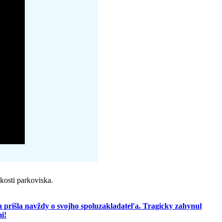
kosti parkoviska.
 prišla navždy o svojho spoluzakladateľa. Tragicky zahynul
i!