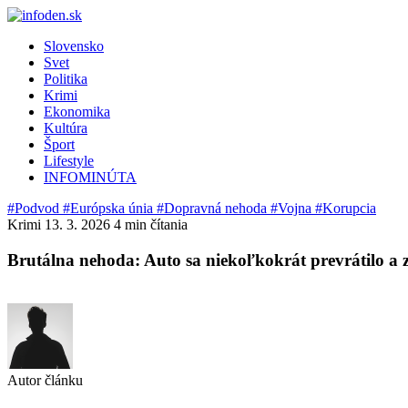
Slovensko
Svet
Politika
Krimi
Ekonomika
Kultúra
Šport
Lifestyle
INFOMINÚTA
#Podvod
#Európska únia
#Dopravná nehoda
#Vojna
#Korupcia
Krimi
13. 3. 2026
4 min čítania
Brutálna nehoda: Auto sa niekoľkokrát prevrátilo a 
Autor článku