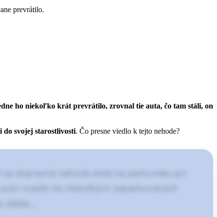
ane prevrátilo.
dne ho niekoľko krát prevrátilo, zrovnal tie auta, čo tam stáli, on
 do svojej starostlivosti
. Čo presne viedlo k tejto nehode?
 sa dopravná nehoda stala na parkovisku pri
e auto vrazilo do niekoľkých zaparkovaných
 a ďalšie…