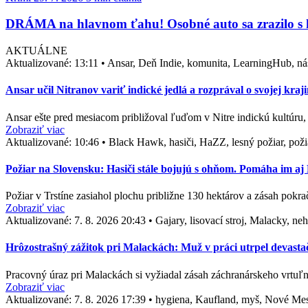
DRÁMA na hlavnom ťahu! Osobné auto sa zrazilo s k
AKTUÁLNE
Aktualizované:
13:11
•
Ansar, Deň Indie, komunita, LearningHub, nási
Ansar učil Nitranov variť indické jedlá a rozprával o svojej kra
Ansar ešte pred mesiacom približoval ľuďom v Nitre indickú kultúr
Zobraziť viac
Aktualizované:
10:46
•
Black Hawk, hasiči, HaZZ, lesný požiar, požia
Požiar na Slovensku: Hasiči stále bojujú s ohňom. Pomáha im a
Požiar v Trstíne zasiahol plochu približne 130 hektárov a zásah pok
Zobraziť viac
Aktualizované:
7. 8. 2026 20:43
•
Gajary, lisovací stroj, Malacky, n
Hrôzostrašný zážitok pri Malackách: Muž v práci utrpel devasta
Pracovný úraz pri Malackách si vyžiadal zásah záchranárskeho vrtuľn
Zobraziť viac
Aktualizované:
7. 8. 2026 17:39
•
hygiena, Kaufland, myš, Nové Me