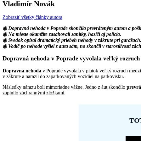
Vladimír Novák
Zobraziť všetky články autora
◉ Dopravná nehoda v Poprade skončila prevráteným autom a pošk
◉ Na mieste okamžite zasahovali sanitky, hasiči aj polícia.
◉ Svedok opísal dramatický priebeh nehody v zákrute pri garážach
◉ Vodič po nehode vyšiel z auta sám, no skončil v starostlivosti zác
Dopravná nehoda v Poprade vyvolala veľký rozruch
Dopravná nehoda
v Poprade vyvolala v piatok veľký rozruch medzi 
v zákrute a narazil do zaparkovaných vozidiel na parkovisku.
Následky nárazu boli mimoriadne vážne. Jedno z áut skončilo
prevrá
zaplnilo záchrannými zložkami.
TO