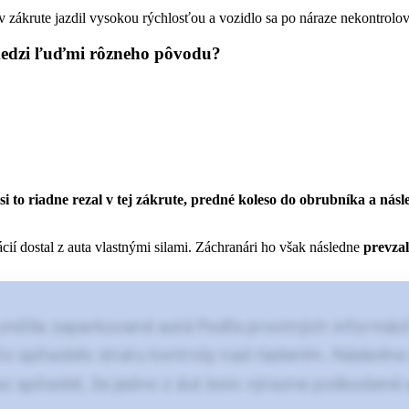
 zákrute jazdil vysokou rýchlosťou a vozidlo sa po náraze nekontrolov
medzi ľuďmi rôzneho pôvodu?
i to riadne rezal v tej zákrute, predné koleso do obrubníka a násle
ií dostal z auta vlastnými silami. Záchranári ho však následne
prevzali
ičila zaparkované autá Podľa prvotných informácií
 čo spôsobilo stratu kontroly nad riadením. Následn
náraz spôsobil, že jedno z áut bolo výrazne poškodené