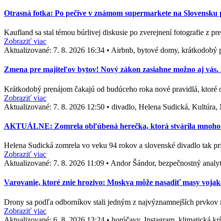
Otrasná fotka: Po pečive v známom supermarkete na Slovensku po
Kaufland sa stal témou búrlivej diskusie po zverejnení fotografie z p
Zobraziť viac
Aktualizované:
7. 8. 2026 16:34
•
Airbnb, bytové domy, krátkodobý p
Zmena pre majiteľov bytov! Nový zákon zasiahne možno aj vás. D
Krátkodobý prenájom čakajú od budúceho roka nové pravidlá, ktoré
Zobraziť viac
Aktualizované:
7. 8. 2026 12:50
•
divadlo, Helena Sudická, Kultúra,
AKTUÁLNE: Zomrela obľúbená herečka, ktorá stvárila mnoho ne
Helena Sudická zomrela vo veku 94 rokov a slovenské divadlo tak pr
Zobraziť viac
Aktualizované:
7. 8. 2026 11:09
•
Andor Šándor, bezpečnostný analyt
Varovanie, ktoré znie hrozivo: Moskva môže nasadiť masy vojak
Drony sa podľa odborníkov stali jedným z najvýznamnejších prvkov 
Zobraziť viac
Aktualizované:
6. 8. 2026 13:24
•
horúčavy, Instagram, klimatická kr