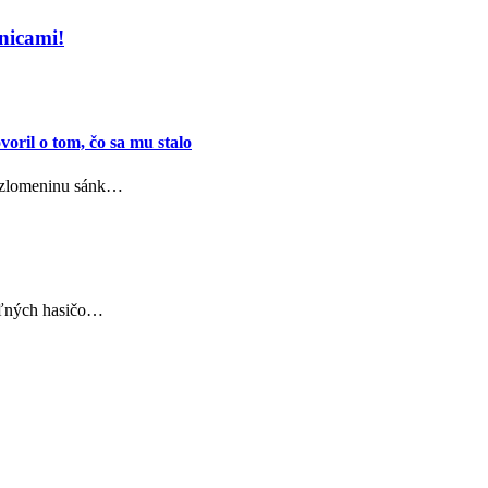
nicami!
oril o tom, čo sa mu stalo
l zlomeninu sánk…
voľných hasičo…