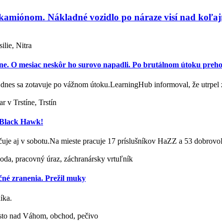
amiónom. Nákladné vozidlo po náraze visí nad koľaj
lie, Nitra
jine. O mesiac neskôr ho surovo napadli. Po brutálnom útoku prehov
u, dnes sa zotavuje po vážnom útoku.LearningHub informoval, že utrpe
r v Trstíne, Trstín
j Black Hawk!
račuje aj v sobotu.Na mieste pracuje 17 príslušníkov HaZZ a 53 dobro
ehoda, pracovný úraz, záchranársky vrtuľník
čné zranenia. Prežil muky
íka.
sto nad Váhom, obchod, pečivo