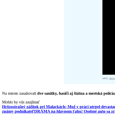
zdroj:
www.f
Na mieste zasahovali
dve sanitky, hasiči aj štátna a mestská polícia
Mohlo by vás zaujímať
Hrôzostrašný zážitok pri Malackách: Muž v práci utrpel devasta
známy podnikateľ
DRÁMA na hlavnom ťahu! Osobné auto sa zrazi