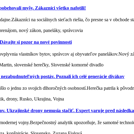
behovali myšy. Zákazníci všetko nafotili!
redajne.Zákazníci na sociálnych sieťach riešia, čo presne sa v obchode 
renájom, nový zákon, paneláky, správcovia
ávajte si pozor na nové povinnosti
 ovplyvnia vlastníkov bytov, správcov aj obyvateľov panelákov.Nový
 Martin, slovenské herečky, Slovenské komorné divadlo
zabudnuteľných postáv. Poznali ich celé generácie divákov
išlo o jednu zo svojich dlhoročných osobností.Herečka patrila k pôv
ik, drony, Rusko, Ukrajina, Vojna
ov. Ukrajinské drony nemusia stačiť. Expert varuje pred následk
modernej vojny.Bezpečnostný analytik upozorňuje, že samotné techno
íza, konšpirácie, Slovensko, Zuzana Fialová