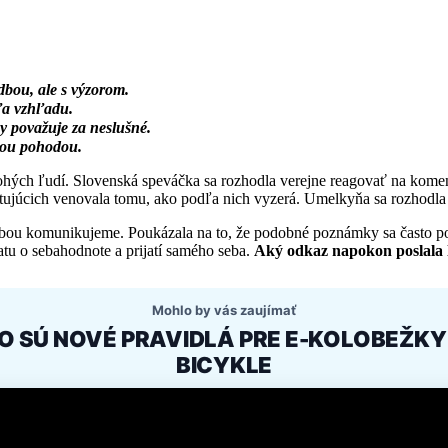
dbou, ale s výzorom.
ľa vzhľadu.
 považuje za neslušné.
nou pohodou.
ohých ľudí. Slovenská speváčka sa rozhodla verejne reagovať na koment
kutujúcich venovala tomu, ako podľa nich vyzerá. Umelkyňa sa rozhodla 
ebou komunikujeme. Poukázala na to, že podobné poznámky sa často pov
atu o sebahodnote a prijatí samého seba.
Aký odkaz napokon poslala ľ
Mohlo by vás zaujímať
O SÚ NOVÉ PRAVIDLÁ PRE E-KOLOBEŽKY 
BICYKLE