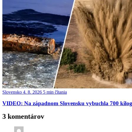
Slovensko
4. 8. 2026
5 min čítania
VIDEO: Na západnom Slovensku vybuchla 700 kilog
3 komentárov