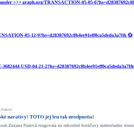
ds transfer >>> graph.org/TRANSACTION-05-05-6?hs=d28387692c8
MPENSATION-05-12-9?hs=d28387692c8b4ee91eff0ca5deda3a7f& 💱
E-3682444-USD-04-21-2?hs=d28387692c8b4ee91eff0ca5deda3a7f&
a Fialová
ské naratívy! TOTO jej len tak neodpustia!
očnosti.Zuzana Fialová reagovala na rekordné horúčavy mimoriadne iro