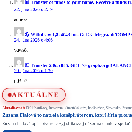
📊 Transfer of funds to your name. Receive a fun
22. júna 2026 o 2:19
auneys
💱 Withdraw 1,824043 btc. Get >> telegra.ph/CO
24. júna 2026 o 4:06
vqws8l
💷 Transfer 236,538 $. GET >> graph.org/BALANC
29. júna 2026 o 1:30
pij3m7
AKTUÁLNE
Aktualizované:
13:24
•
horúčavy, Instagram, klimatická kríza, konšpirácie, Slovensko, Zuzan
Zuzana Fialová to natrela konšpirátorom, ktorí šíria proru
Zuzana Fialová opäť otvorene vyjadrila svoj názor na dianie v spol