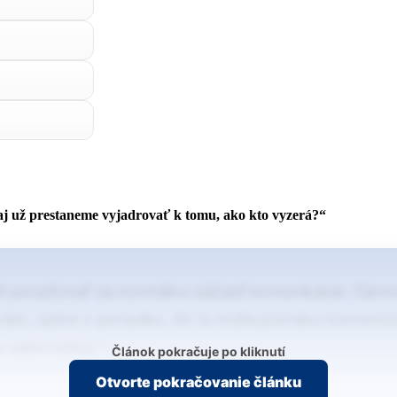
zaj už prestaneme vyjadrovať k tomu, ako kto vyzerá?“
i považovať za normálnu súčasť komunikácie. Zárov
erám, úplne v poriadku. Ak to máte potrebu komento
 veľmi nízko,“…
Článok pokračuje po kliknutí
Otvorte pokračovanie článku