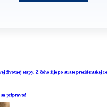
j životnej etapy. Z čoho žije po strate prezidentskej r
sa pripravte!