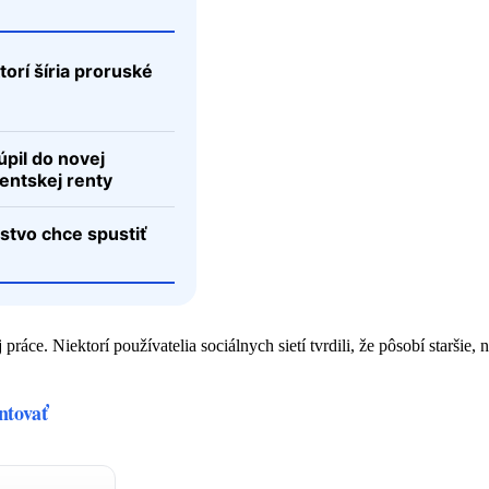
torí šíria proruské
úpil do novej
dentskej renty
rstvo chce spustiť
 práce. Niektorí používatelia sociálnych sietí tvrdili, že pôsobí staršie
ntovať