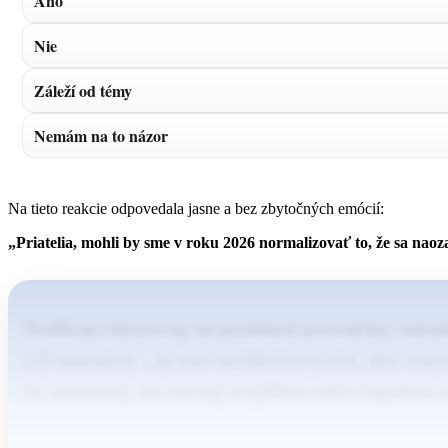
Áno
Nie
Záleží od témy
Nemám na to názor
Na tieto reakcie odpovedala jasne a bez zbytočných emócií:
„Priatelia, mohli by sme v roku 2026 normalizovať to, že sa nao
Podľa jej názoru by sa podobné poznámky nemal
cíti spokojne. „Ja som evidentne s tým, ako vyz
to znamená, že naozaj zmýšľate veľmi nepekne a