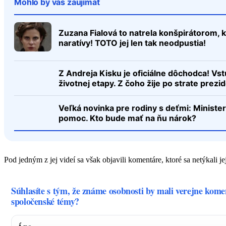
Mohlo by vás zaujímať
Zuzana Fialová to natrela konšpirátorom, k
naratívy! TOTO jej len tak neodpustia!
Z Andreja Kisku je oficiálne dôchodca! Vst
životnej etapy. Z čoho žije po strate prezi
Veľká novinka pre rodiny s deťmi: Ministe
pomoc. Kto bude mať na ňu nárok?
Pod jedným z jej videí sa však objavili komentáre, ktoré sa netýkali jej
Súhlasíte s tým, že známe osobnosti by mali verejne kome
spoločenské témy?