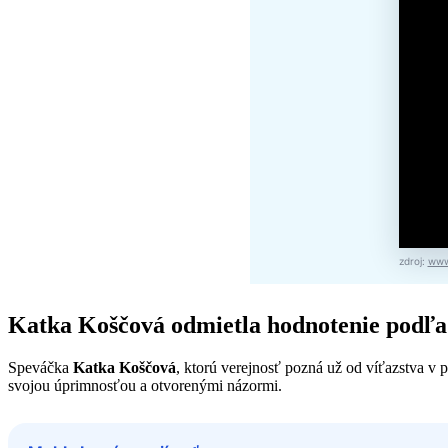
zdroj:
www
Katka Koščová odmietla hodnotenie podľa
Speváčka
Katka Koščová
, ktorú verejnosť pozná už od víťazstva v p
svojou úprimnosťou a otvorenými názormi.