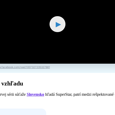
▶
.facebook.com/reel/1007327235327661
 vzhľadu
rvej sérii súťaže
Slovensko
hľadá SuperStar, patrí medzi rešpektované