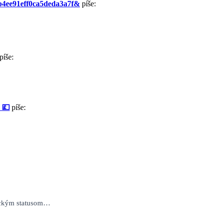
b4ee91eff0ca5deda3a7f&
píše:
píše:
 💷
píše:
nickým statusom…