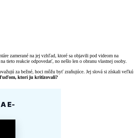
áre zamerané na jej vzhľad, ktoré sa objavili pod videom na
na tieto reakcie odpovedať, no nešlo len o obranu vlastnej osoby.
ažujú za bežné, hoci môžu byť zraňujúce. Jej slová si získali veľkú
uďom, ktorí ju kritizovali?
A E-