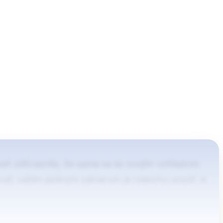
eň zdôraznila, že sama sa so svojím vzhľadom
vať, vaším jediným zámerom je niekoho uraziť. A