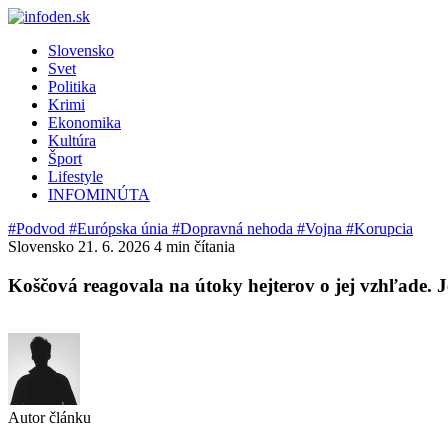
Slovensko
Svet
Politika
Krimi
Ekonomika
Kultúra
Šport
Lifestyle
INFOMINÚTA
#Podvod
#Európska únia
#Dopravná nehoda
#Vojna
#Korupcia
Slovensko
21. 6. 2026
4 min čítania
Koščová reagovala na útoky hejterov o jej vzhľade. 
Autor článku