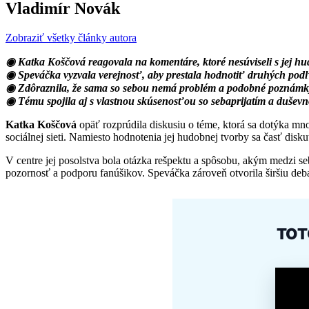
Vladimír Novák
Zobraziť všetky články autora
◉ Katka Koščová reagovala na komentáre, ktoré nesúviseli s jej hu
◉ Speváčka vyzvala verejnosť, aby prestala hodnotiť druhých pod
◉ Zdôraznila, že sama so sebou nemá problém a podobné poznámky
◉ Tému spojila aj s vlastnou skúsenosťou so sebaprijatím a dušev
Katka Koščová
opäť rozprúdila diskusiu o téme, ktorá sa dotýka mn
sociálnej sieti. Namiesto hodnotenia jej hudobnej tvorby sa časť dis
V centre jej posolstva bola otázka rešpektu a spôsobu, akým medzi s
pozornosť a podporu fanúšikov. Speváčka zároveň otvorila širšiu deb
TOT